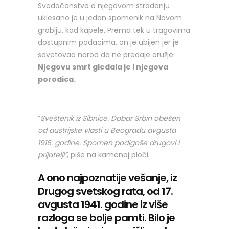
Svedočanstvo o njegovom stradanju
uklesano je u jedan spomenik na Novom
groblju, kod kapele. Prema tek u tragovima
dostupnim podacima, on je ubijen jer je
savetovao narod da ne predaje oružje.
Njegovu smrt gledala je i njegova
porodica.
“
Sveštenik iz Sibnice. Dobar Srbin obešen
od austrijske vlasti u Beogradu avgusta
1916. godine. Spomen podigoše drugovi i
prijatelji”
, piše na kamenoj ploči.
A ono najpoznatije vešanje, iz
Drugog svetskog rata, od 17.
avgusta 1941. godine iz više
razloga se bolje pamti. Bilo je