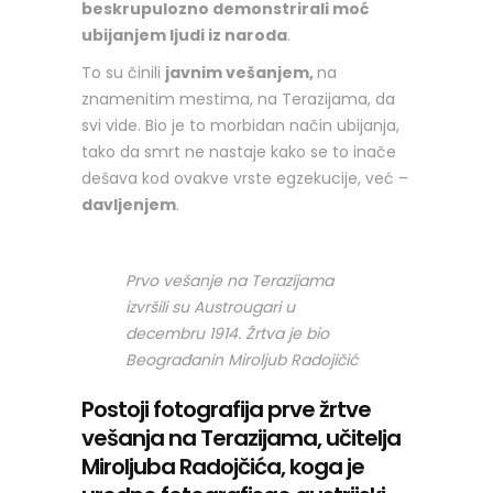
beskrupulozno demonstrirali moć
ubijanjem ljudi iz naroda
.
To su činili
javnim vešanjem,
na
znamenitim mestima, na Terazijama, da
svi vide. Bio je to morbidan način ubijanja,
tako da smrt ne nastaje kako se to inače
dešava kod ovakve vrste egzekucije, već –
davljenjem
.
Prvo vešanje na Terazijama
izvršili su Austrougari u
decembru 1914. Žrtva je bio
Beograđanin Miroljub Radojičić
Postoji fotografija prve žrtve
vešanja na Terazijama, učitelja
Miroljuba Radojčića, koga je