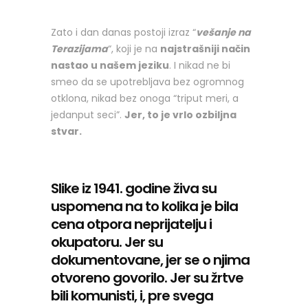
Zato i dan danas postoji izraz “
vešanje na
Terazijama
“, koji je na
najstrašniji način
nastao u našem jeziku
. I nikad ne bi
smeo da se upotrebljava bez ogromnog
otklona, nikad bez onoga “triput meri, a
jedanput seci”.
Jer, to je vrlo ozbiljna
stvar.
Slike iz 1941. godine živa su
uspomena na to kolika je bila
cena otpora neprijatelju i
okupatoru. Jer su
dokumentovane, jer se o njima
otvoreno govorilo. Jer su žrtve
bili komunisti, i, pre svega