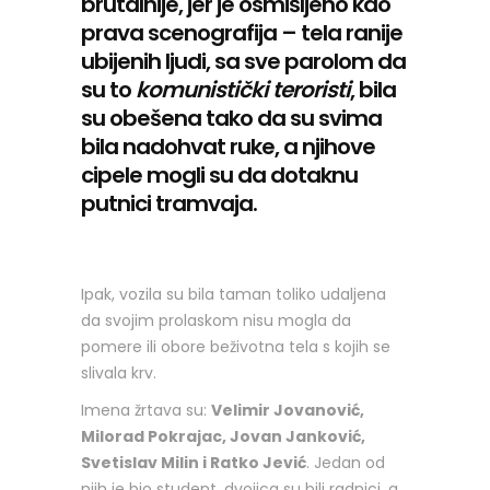
brutalnije, jer je osmišljeno kao
prava scenografija – tela ranije
ubijenih ljudi, sa sve parolom da
su to
komunistički teroristi
, bila
su obešena tako da su svima
bila nadohvat ruke, a njihove
cipele mogli su da dotaknu
putnici tramvaja.
Ipak, vozila su bila taman toliko udaljena
da svojim prolaskom nisu mogla da
pomere ili obore beživotna tela s kojih se
slivala krv.
Imena žrtava su:
Velimir Jovanović,
Milorad Pokrajac, Jovan Janković,
Svetislav Milin i Ratko Jević
. Jedan od
njih je bio student, dvojica su bili radnici, a