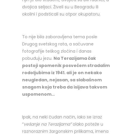
dvojica seljaci. Živeli su u Beogradu ili
okolini i podsticali su otpor okupatoru.
To nije bila zaboravljena tema posle
Drugog svetskog rata, a sačuvane
fotografije teškog zločina i danas
pobuđuju jezu.
Na Terazijama čak
postoji spomenik posvećem stradalim
rodoljubima iz 1941. ali je on nekako
neugledan, nejasan, sa slabašnom
snagom koja treba da isijava takvom
uspomenom…
Ipak, na neki čudan način, iako se izraz
“
vešanje na Terazijama”
olako poteže u
raznoraznim žargonskim prilikama, imena