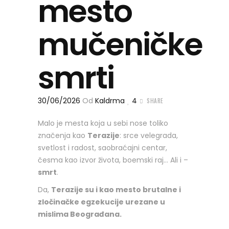
mesto
mučeničke
smrti
30/06/2026
Od
Kaldrma
4
SHARE
Malo je mesta koja u sebi nose toliko
značenja kao
Terazije
: srce velegrada,
svetlost i radost, saobraćajni centar,
česma kao izvor života, boemski raj… Ali i –
smrt
.
Da,
Terazije su i kao mesto brutalne i
zločinačke egzekucije urezane u
mislima Beograđana.