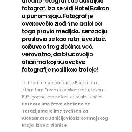
uredno fotografisao austrijski
fotograf. Iza se vidi Hotel Balkan
u punom sjaju. Fotograf je
ovekovečio zločin ne da bi od
toga pravio medijsku senzaciju,
proslavio se kao ratni izveštač,
sačuvao trag zločina, već,
verovatno, da bi udovoljio
oficirima koji su ovakve
fotografije nosili kao trofeje!
I prilikom druge okupacije Beograda u
istom tom Prvom svetskom ratu, tokom
1916. godine zabeleženi su ovakvi zločini.
Poznato ime žrtve obešene na
Terazijama je ime sveštenika
Aleksandra Janićijevića iz kosmajskog
kraja, iz sela Sibnice
.