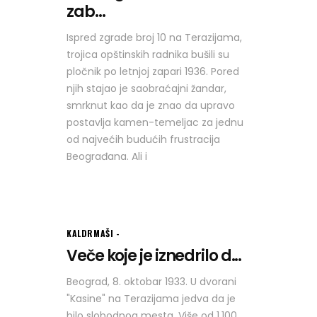
zab...
Ispred zgrade broj 10 na Terazijama,
trojica opštinskih radnika bušili su
pločnik po letnjoj zapari 1936. Pored
njih stajao je saobraćajni žandar,
smrknut kao da je znao da upravo
postavlja kamen-temeljac za jednu
od najvećih budućih frustracija
Beograđana. Ali i
KALDRMAŠI
Veče koje je iznedrilo d...
Beograd, 8. oktobar 1933. U dvorani
"Kasine" na Terazijama jedva da je
bilo slobodnog mesta. Više od 1.100