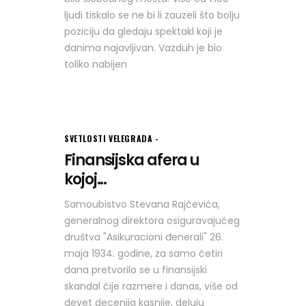
ljudi tiskalo se ne bi li zauzeli što bolju
poziciju da gledaju spektakl koji je
danima najavljivan. Vazduh je bio
toliko nabijen
SVETLOSTI VELEGRADA
Finansijska afera u
kojoj...
Samoubistvo Stevana Rajčevića,
generalnog direktora osiguravajućeg
društva "Asikuracioni đenerali" 26.
maja 1934. godine, za samo četiri
dana pretvorilo se u finansijski
skandal čije razmere i danas, više od
devet decenija kasnije, deluju