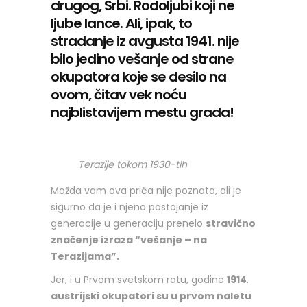
drugog, Srbi. Rodoljubi koji ne
ljube lance. Ali, ipak, to
stradanje iz avgusta 1941. nije
bilo jedino vešanje od strane
okupatora koje se desilo na
ovom, čitav vek noću
najblistavijem mestu grada!
Terazije tokom 1930-tih
Možda vam ova priča nije poznata, ali je
sigurno da je i njeno postojanje iz
generacije u generaciju prenelo
stravično
značenje izraza “vešanje – na
Terazijama”.
Jer, i u Prvom svetskom ratu, godine
1914
.
austrijski okupatori su u prvom naletu