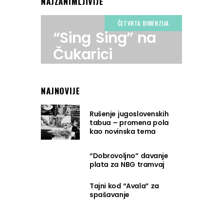
NAJZANIMLJIVIJE
ČETVRTA DIMENZIJA
“Sing Sing” na
Čukarici
NAJNOVIJE
Rušenje jugoslovenskih
tabua – promena pola
kao novinska tema
“Dobrovoljno” davanje
plata za NBG tramvaj
Tajni kod “Avala” za
spašavanje