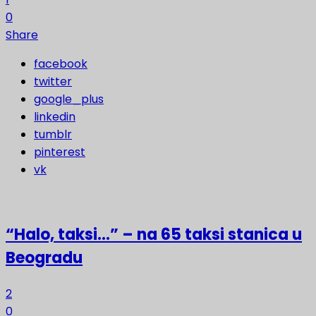
0
Share
facebook
twitter
google_plus
linkedin
tumblr
pinterest
vk
“Halo, taksi…” – na 65 taksi stanica u
Beogradu
2
0