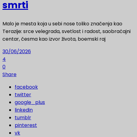
smrti
Malo je mesta koja u sebi nose toliko značenja kao
Terazije: srce velegrada, svetlost i radost, saobraćajni
centar, česma kao izvor života, boemski raj
30/06/2026
4
0
Share
facebook
twitter
google_plus
linkedin
tumblr
pinterest
vk