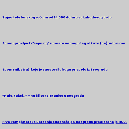
Tajna telefonskog računa od 14.000 dolara sa Labudovog brda
Samoupravljački “šejming” umesto nemogućeg otkaza (ne)radnicima
Spomenik straži koja je zaustavila kugu prispelu iz Beograda
“Halo, taksi…” – na 65 taksi stanica u Beogradu
Prvo kompjutersko ubrzanje saobraćaja u Beogradu predloženo je 1977.