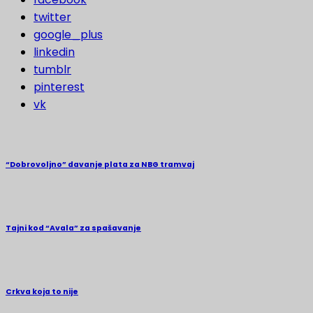
twitter
google_plus
linkedin
tumblr
pinterest
vk
“Dobrovoljno” davanje plata za NBG tramvaj
Tajni kod “Avala” za spašavanje
Crkva koja to nije