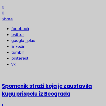
0
0
Share
facebook
twitter
google_plus
linkedin
tumblr
pinterest
vk
Spomenik straži koja je zaustavila
kugu prispelu iz Beograda
1