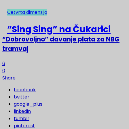
Četvrta dimenzija
NAJNOVIJE
“Sing Sing” na Čukarici
“Dobrovoljno” davanje plata za NBG
tramvaj
6
0
Share
facebook
twitter
google_plus
linkedin
tumblr
pinterest