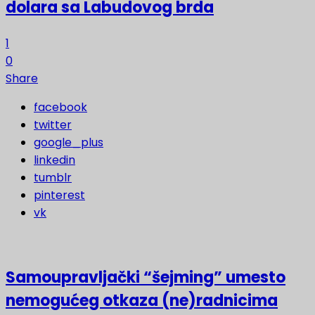
dolara sa Labudovog brda
1
0
Share
facebook
twitter
google_plus
linkedin
tumblr
pinterest
vk
Samoupravljački “šejming” umesto
nemogućeg otkaza (ne)radnicima