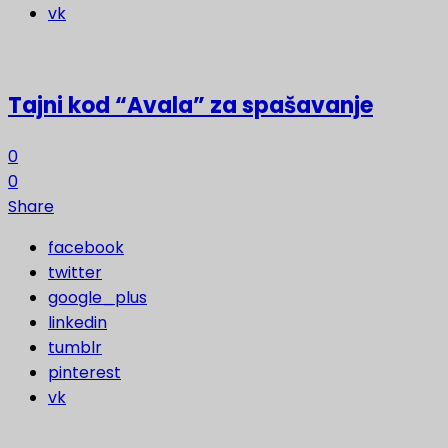
vk
Tajni kod “Avala” za spašavanje
0
0
Share
facebook
twitter
google_plus
linkedin
tumblr
pinterest
vk