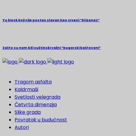
Yu kiosk koji nije postao slavan kao crveni “blizanac”
Zašto su nam bili suštinski važni “bugarski baštovani”
Tragom asfalta
Kaldrmaši
Svetlosti velegrada
Četvrta dimenzija
Slike grada
Povratak u budućnost
Autori