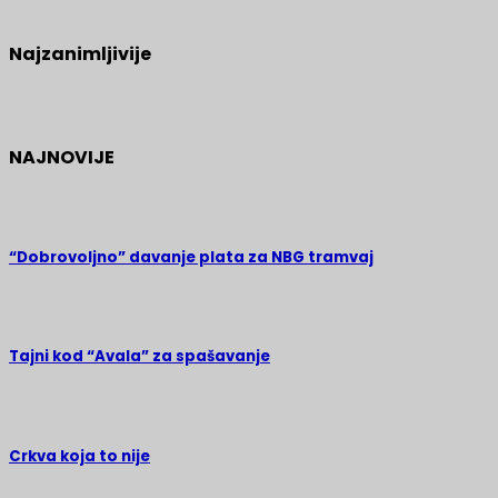
Najzanimljivije
NAJNOVIJE
“Dobrovoljno” davanje plata za NBG tramvaj
Tajni kod “Avala” za spašavanje
Crkva koja to nije