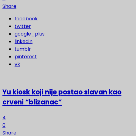
Share
facebook
twitter
google_plus
linkedin
tumblr
pinterest
vk
Yu kiosk koji nije postao slavan kao
crveni “blizanac”
4
0
Share