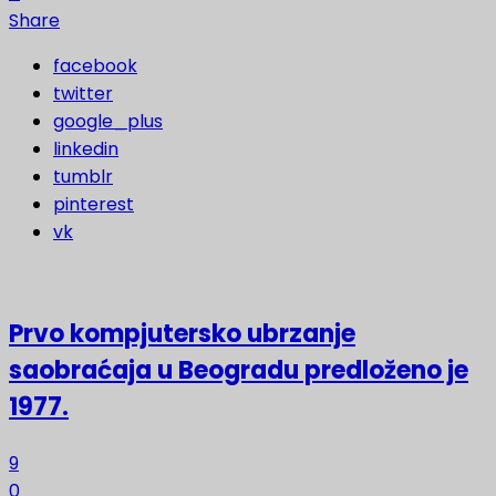
Share
facebook
twitter
google_plus
linkedin
tumblr
pinterest
vk
Prvo kompjutersko ubrzanje
saobraćaja u Beogradu predloženo je
1977.
9
0