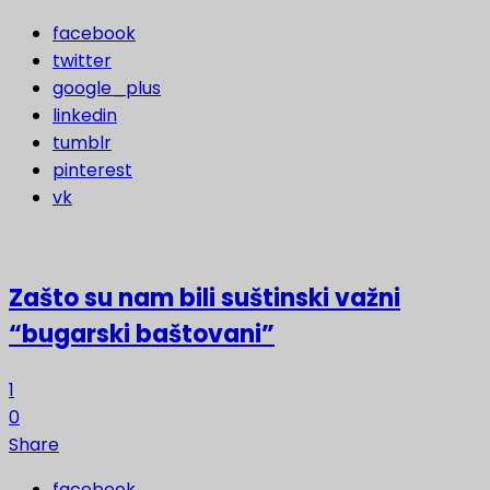
facebook
twitter
google_plus
linkedin
tumblr
pinterest
vk
Zašto su nam bili suštinski važni
“bugarski baštovani”
1
0
Share
facebook