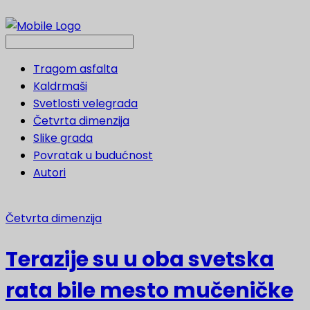
Tragom asfalta
Kaldrmaši
Svetlosti velegrada
Četvrta dimenzija
Slike grada
Povratak u budućnost
Autori
Četvrta dimenzija
Terazije su u oba svetska
rata bile mesto mučeničke