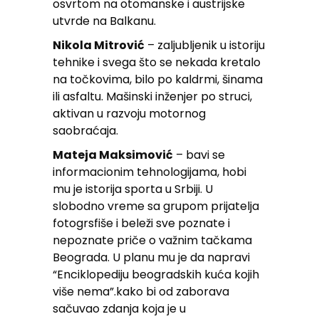
osvrtom na otomanske i austrijske
utvrde na Balkanu.
Nikola Mitrović
– zaljubljenik u istoriju
tehnike i svega što se nekada kretalo
na točkovima, bilo po kaldrmi, šinama
ili asfaltu. Mašinski inženjer po struci,
aktivan u razvoju motornog
saobraćaja.
Mateja Maksimović
– bavi se
informacionim tehnologijama, hobi
mu je istorija sporta u Srbiji. U
slobodno vreme sa grupom prijatelja
fotogrsfiše i beleži sve poznate i
nepoznate priče o važnim tačkama
Beograda. U planu mu je da napravi
“Enciklopediju beogradskih kuća kojih
više nema”.kako bi od zaborava
sačuvao zdanja koja je u