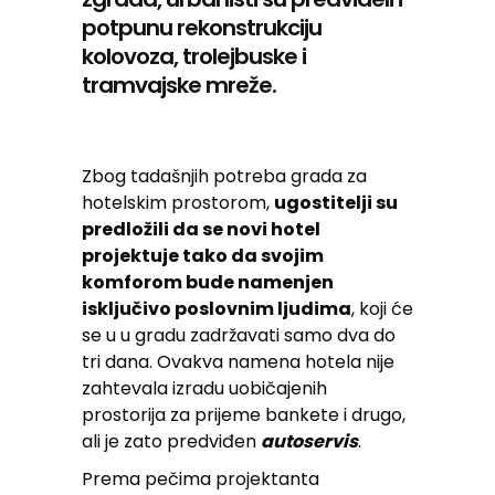
potpunu rekonstrukciju
kolovoza, trolejbuske i
tramvajske mreže.
Zbog tadašnjih potreba grada za
hotelskim prostorom,
ugostitelji su
predložili da se novi hotel
projektuje tako da svojim
komforom bude namenjen
isključivo poslovnim ljudima
, koji će
se u u gradu zadržavati samo dva do
tri dana. Ovakva namena hotela nije
zahtevala izradu uobičajenih
prostorija za prijeme bankete i drugo,
ali je zato predviđen
autoservis
.
Prema pečima projektanta