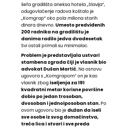
šefa gradilišta aneksa hotela „Slavija“,
odugovlačenje radova koštalo je
„Komgrap“ oko pola miliona starih
dinara dnevno.
Umesto predviđenih
200 radnika na gradilištu je
danima radilo jedva dvadesetak
.
Svi ostali primali su minimalac.
Problem je predstavljala ustvari
stambena zgrada čiji je vlasnik bio
advokat Dušan Martić.
Na osnovu
ugovora s „Komgrapom“ on je kao
vlasnik zbog
iseljenja za 191
kvadratni metar korisne površine
dobio po jedan trosoban,
dvosoban i jednoiposoban stan.
Po
ovom ugovoru bio je
dužan da iseli
sve osobe iz svog domaćinstva,
treća lica i stvari i sve preda