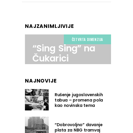
NAJZANIMLJIVIJE
ČETVRTA DIMENZIJA
“Sing Sing” na
Čukarici
NAJNOVIJE
Rušenje jugoslovenskih
tabua – promena pola
kao novinska tema
“Dobrovoljno” davanje
plata za NBG tramvaj