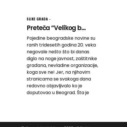
SLIKE GRADA
Preteča “Velikog b...
Pojedine beogradske novine su
ranih tridesetih godina 20. veka
negovale nešto što bi danas
diglo na noge javnost, zaštitnike
građana, nevladine organizacije,
koga sve ne! Jer, na njihovim
stranicama se svakoga dana
redovno objavljivalo ko je
doputovao u Beograd. Šta je