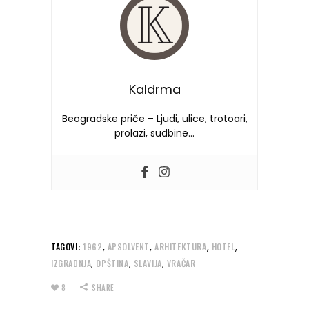
Kaldrma
Beogradske priče – Ljudi, ulice, trotoari,
prolazi, sudbine…
,
,
,
,
TAGOVI:
1962
APSOLVENT
ARHITEKTURA
HOTEL
,
,
,
IZGRADNJA
OPŠTINA
SLAVIJA
VRAČAR
8
SHARE