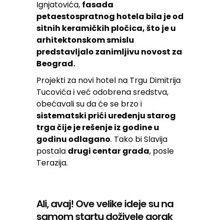
Ignjatovića,
fasada
petaestospratnog hotela bila je od
sitnih keramičkih pločica, što je u
arhitektonskom smislu
predstavljalo zanimljivu novost za
Beograd.
Projekti za novi hotel na Trgu Dimitrija
Tucovića i već odobrena sredstva,
obećavali su da će se brzo i
sistematski prići uređenju starog
trga čije je rešenje iz godine u
godinu odlagano
. Tako bi Slavija
postala
drugi centar grada
, posle
Terazija.
Ali, avaj! Ove velike ideje su na
samom startu doživele gorak