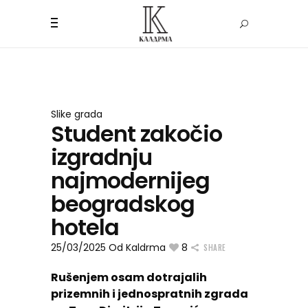
Slike grada
Student zakočio
izgradnju
najmodernijeg
beogradskog
hotela
25/03/2025
Od
Kaldrma
8
SHARE
Rušenjem osam dotrajalih
prizemnih i jednospratnih zgrada