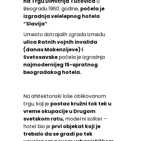
na Trgu Dimitrija Tucovića
u
Beogradu 1960. godine,
počela je
izgradnja velelepnog hotela
“Slavija”
.
Umesto dotrajalih zgrada između
ulica Ratnih vojnih invalida
(danas Makenzijeve) i
Svetosavske
počela je izgradnja
najmodernijeg 15-spratnog
beogradakog hotela.
Na ahitektonski loše oblikovanom
trgu, koji je
postao kružni tok tek u
vreme okupacije u Drugom
svetskom ratu,
moderni soliter –
hotel bio je
prvi objekat koji je
trebalo da se gradi po tek