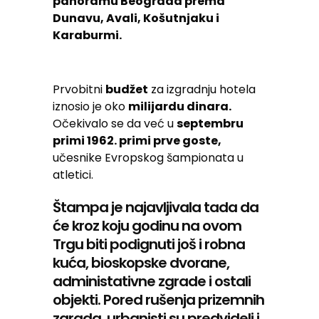
panoramu Beograda prema
Dunavu, Avali, Košutnjaku i
Karaburmi.
Prvobitni
budžet
za izgradnju hotela
iznosio je oko
milijardu dinara.
Očekivalo se da već u
septembru
primi 1962. primi prve goste,
učesnike Evropskog šampionata u
atletici.
Štampa je najavljivala tada da
će kroz koju godinu na ovom
Trgu biti podignuti još i robna
kuća, bioskopske dvorane,
administativne zgrade i ostali
objekti. Pored rušenja prizemnih
zgrada, urbanisti su predvideli i