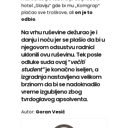
hotel „Slaviju“ gde bi mu „Komgrap“
plaćao sve troškove, ali
on je to
odbio
.
Na vrhu ruševine dežurao je i
danju i noću jer se plašio da bi u
njegovom odsustvu radnici
uklonili ovu ruševinu. Tek posle
odluke suda ovaj “
večiti
student”
je konačno iseljen, a
izgradnja nastavljena velikom
brzinom da bi se nadoknadilo
vreme izgubljeno zbog
tvrdoglavog apsolventa.
Autor:
Goran Vesić