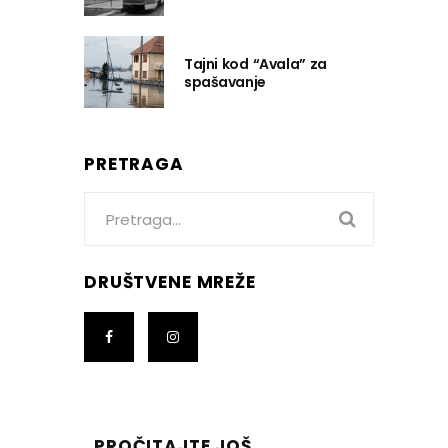
Tajni kod “Avala” za
spašavanje
PRETRAGA
Search
for:
DRUŠTVENE MREŽE
PROČITAJTE JOŠ