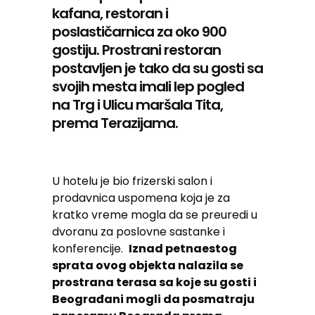
kafana, restoran i
poslastičarnica za oko 900
gostiju. Prostrani restoran
postavljen je tako da su gosti sa
svojih mesta imali lep pogled
na Trg i Ulicu maršala Tita,
prema Terazijama.
U hotelu je bio frizerski salon i
prodavnica uspomena koja je za
kratko vreme mogla da se preuredi u
dvoranu za poslovne sastanke i
konferencije.
Iznad petnaestog
sprata ovog objekta nalazila se
prostrana terasa sa koje su gosti i
Beograđani mogli da posmatraju