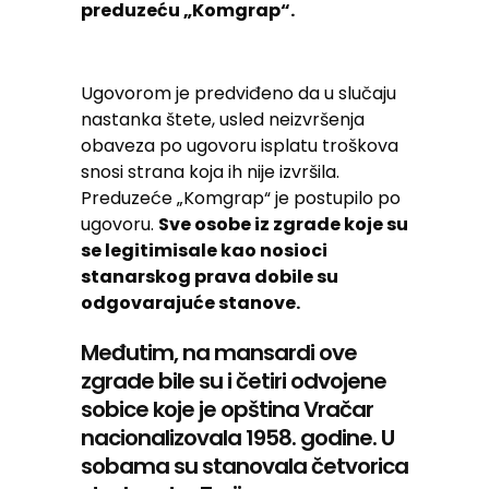
preduzeću „Komgrap“.
Ugovorom je predviđeno da u slučaju
nastanka štete, usled neizvršenja
obaveza po ugovoru isplatu troškova
snosi strana koja ih nije izvršila.
Preduzeće „Komgrap“ je postupilo po
ugovoru.
Sve osobe iz zgrade koje su
se legitimisale kao nosioci
stanarskog prava dobile su
odgovarajuće stanove.
Međutim, na mansardi ove
zgrade bile su i četiri odvojene
sobice koje je opština Vračar
nacionalizovala 1958. godine. U
sobama su stanovala četvorica