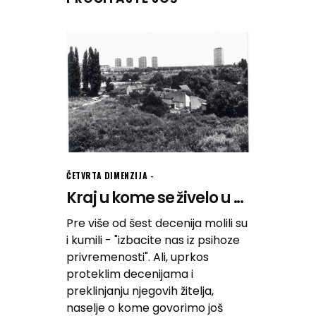
ČETVRTA DIMENZIJA
Kraj u kome se živelo u ...
Pre više od šest decenija molili su
i kumili - "izbacite nas iz psihoze
privremenosti". Ali, uprkos
proteklim decenijama i
preklinjanju njegovih žitelja,
naselje o kome govorimo još