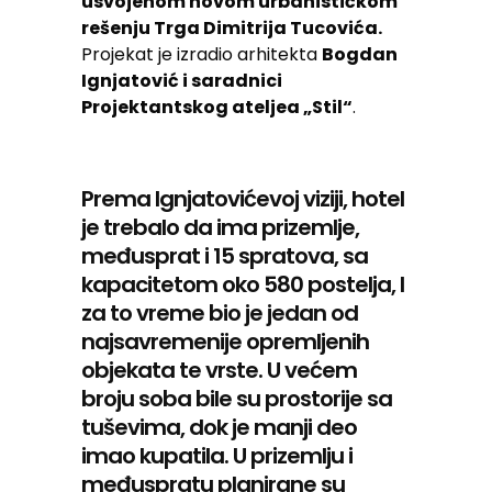
usvojenom novom urbanističkom
rešenju Trga Dimitrija Tucovića.
Projekat je izradio arhitekta
Bogdan
Ignjatović i saradnici
Projektantskog ateljea „Stil“
.
Prema Ignjatovićevoj viziji, hotel
je trebalo da ima prizemlje,
međusprat i 15 spratova, sa
kapacitetom oko 580 postelja, I
za to vreme bio je jedan od
najsavremenije opremljenih
objekata te vrste. U većem
broju soba bile su prostorije sa
tuševima, dok je manji deo
imao kupatila. U prizemlju i
međuspratu planirane su