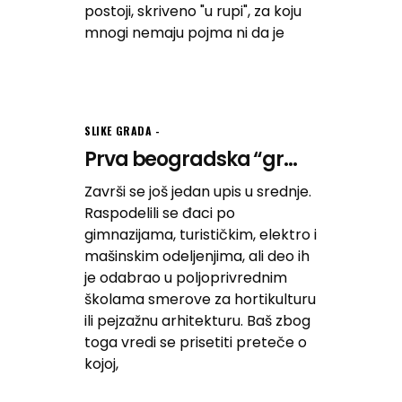
postoji, skriveno "u rupi", za koju
mnogi nemaju pojma ni da je
SLIKE GRADA
Prva beogradska “gr...
Završi se još jedan upis u srednje.
Raspodelili se đaci po
gimnazijama, turističkim, elektro i
mašinskim odeljenjima, ali deo ih
je odabrao u poljoprivrednim
školama smerove za hortikulturu
ili pejzažnu arhitekturu. Baš zbog
toga vredi se prisetiti preteče o
kojoj,