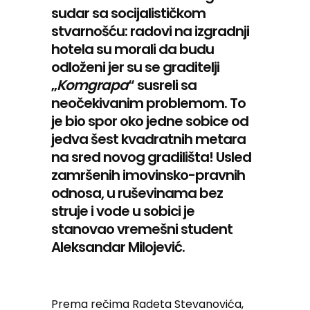
sudar sa socijalističkom
stvarnošću: radovi na izgradnji
hotela su morali da budu
odloženi jer su se graditelji
„
Komgrapa
“ susreli sa
neočekivanim problemom. To
je bio spor oko jedne sobice od
jedva šest kvadratnih metara
na sred novog gradilišta! Usled
zamršenih imovinsko-pravnih
odnosa, u ruševinama bez
struje i vode u sobici je
stanovao vremešni student
Aleksandar Milojević.
Prema rečima Radeta Stevanovića,