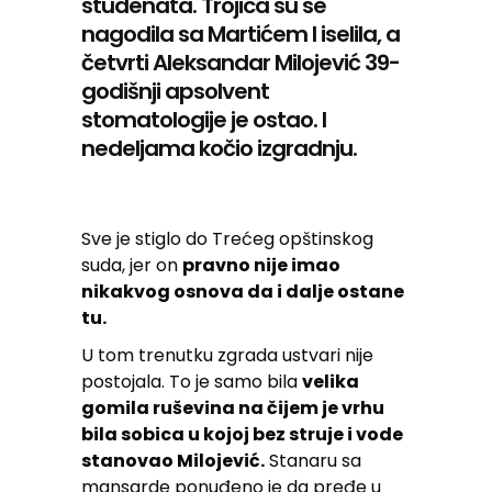
studenata. Trojica su se
nagodila sa Martićem I iselila, a
četvrti Aleksandar Milojević 39-
godišnji apsolvent
stomatologije je ostao. I
nedeljama kočio izgradnju.
Sve je stiglo do Trećeg opštinskog
suda, jer on
pravno nije imao
nikakvog osnova da i dalje ostane
tu.
U tom trenutku zgrada ustvari nije
postojala. To je samo bila
velika
gomila ruševina na čijem je vrhu
bila sobica u kojoj bez struje i vode
stanovao Milojević.
Stanaru sa
mansarde ponuđeno je da pređe u