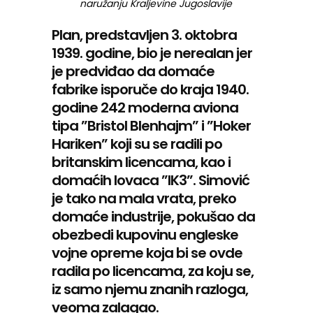
naružanju Kraljevine Jugoslavije
Plan, predstavljen 3. oktobra
1939. godine, bio je nerealan jer
je predviđao da domaće
fabrike isporuče do kraja 1940.
godine 242 moderna aviona
tipa ”Bristol Blenhajm” i ”Hoker
Hariken” koji su se radili po
britanskim licencama, kao i
domaćih lovaca ”IK3”. Simović
je tako na mala vrata, preko
domaće industrije, pokušao da
obezbedi kupovinu engleske
vojne opreme koja bi se ovde
radila po licencama, za koju se,
iz samo njemu znanih razloga,
veoma zalagao.