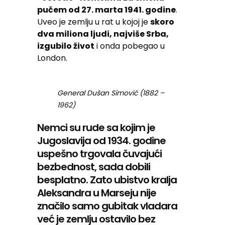
pučem od 27. marta 1941. godine
.
Uveo je zemlju u rat u kojoj je
skoro
dva miliona ljudi, najviše Srba,
izgubilo život
i onda pobegao u
London.
General Dušan Simović (1882 –
1962)
Nemci su rude sa kojim je
Jugoslavija od 1934. godine
uspešno trgovala čuvajući
bezbednost, sada dobili
besplatno. Zato ubistvo kralja
Aleksandra u Marseju nije
značilo samo gubitak vladara
već je zemlju ostavilo bez