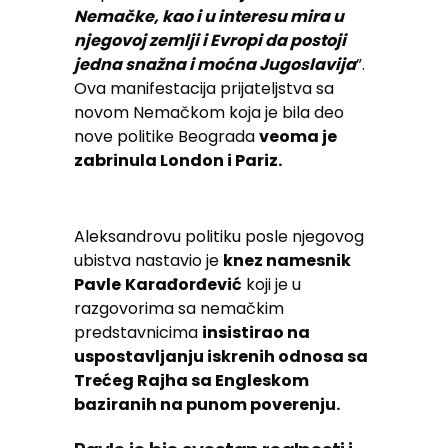
Nemačke, kao i u interesu mira u
njegovoj zemlji i Evropi da postoji
jedna snažna i moćna Jugoslavija
”.
Ova manifestacija prijateljstva sa
novom Nemačkom koja je bila deo
nove politike Beograda
veoma je
zabrinula London i Pariz.
Aleksandrovu politiku posle njegovog
ubistva nastavio je
knez namesnik
Pavle
Karađorđević
koji je u
razgovorima sa nemačkim
predstavnicima
insistirao na
uspostavljanju iskrenih odnosa sa
Trećeg Rajha sa Engleskom
baziranih na punom poverenju.