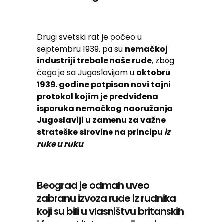
Drugi svetski rat je počeo u
septembru 1939. pa su
nemačkoj
industriji trebale naše rude
, zbog
čega je sa Jugoslavijom u
oktobru
1939. godine potpisan novi tajni
protokol kojim je predviđena
isporuka nemačkog naoružanja
Jugoslaviji u zamenu za važne
strateške sirovine na principu
iz
ruke u ruku
.
Beograd je odmah uveo
zabranu izvoza rude iz rudnika
koji su bili u vlasništvu britanskih