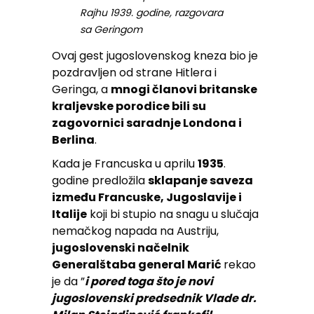
Rajhu 1939. godine, razgovara
sa Geringom
Ovaj gest jugoslovenskog kneza bio je
pozdravljen od strane Hitlera i
Geringa, a
mnogi članovi britanske
kraljevske porodice bili su
zagovornici saradnje Londona i
Berlina
.
Kada je Francuska u aprilu
1935
.
godine predložila
sklapanje saveza
između Francuske, Jugoslavije i
Italije
koji bi stupio na snagu u slučaja
nemačkog napada na Austriju,
jugoslovenski načelnik
Generalštaba general Marić
rekao
je da ”
i pored toga što je novi
jugoslovenski predsednik Vlade dr.