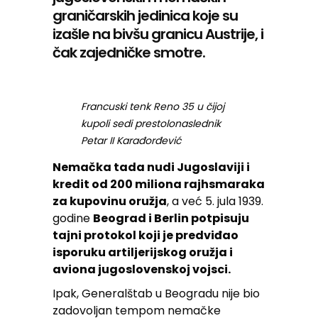
graničarskih jedinica koje su
izašle na bivšu granicu Austrije, i
čak zajedničke smotre.
Francuski tenk Reno 35 u čijoj
kupoli sedi prestolonaslednik
Petar II Karađorđević
Nemačka tada nudi Jugoslaviji i
kredit od 200 miliona rajhsmaraka
za kupovinu oružja
, a već 5. jula 1939.
godine
Beograd i Berlin potpisuju
tajni protokol koji je predviđao
isporuku artiljerijskog oružja i
aviona jugoslovenskoj vojsci.
Ipak, Generalštab u Beogradu nije bio
zadovoljan tempom nemačke