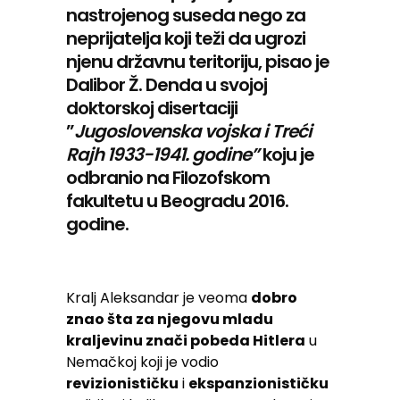
nastrojenog suseda nego za
neprijatelja koji teži da ugrozi
njenu državnu teritoriju, pisao je
Dalibor Ž. Denda u svojoj
doktorskoj disertaciji
”
Jugoslovenska vojska i Treći
Rajh 1933-1941. godine”
koju je
odbranio na Filozofskom
fakultetu u Beogradu 2016.
godine.
Kralj Aleksandar je veoma
dobro
znao šta za njegovu mladu
kraljevinu znači pobeda Hitlera
u
Nemačkoj koji je vodio
revizionističku
i
ekspanzionističku