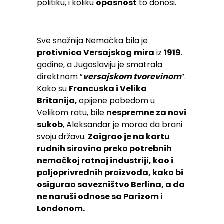
politiku, i koliku
opasnost
to donosi.
Sve snažnija Nemačka bila je
protivnica Versajskog
mira
iz
1919
.
godine, a Jugoslaviju je smatrala
direktnom ”
versajskom tvorevinom
”.
Kako su
Francuska i Velika
Britanija,
opijene pobedom u
Velikom ratu, bile
nespremne za novi
sukob
, Aleksandar je morao da brani
svoju državu.
Zaigrao je na kartu
rudnih sirovina preko potrebnih
nemačkoj ratnoj industriji, kao i
poljoprivrednih proizvoda, kako bi
osigurao savezništvo Berlina, a da
ne naruši odnose sa Parizom i
Londonom.