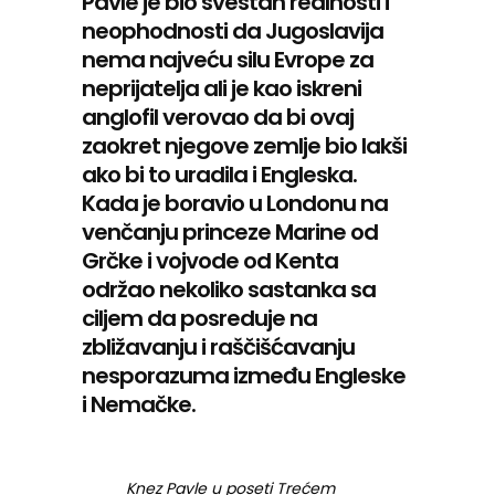
Pavle je bio svestan realnosti i
neophodnosti da Jugoslavija
nema najveću silu Evrope za
neprijatelja ali je kao iskreni
anglofil verovao da bi ovaj
zaokret njegove zemlje bio lakši
ako bi to uradila i Engleska.
Kada je boravio u Londonu na
venčanju princeze Marine od
Grčke i vojvode od Kenta
održao nekoliko sastanka sa
ciljem da posreduje na
zbližavanju i raščišćavanju
nesporazuma između Engleske
i Nemačke.
Knez Pavle u poseti Trećem