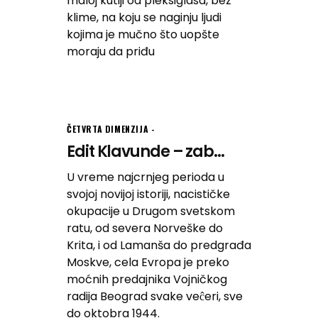
maloj kutiji od pleksiglasa, bez
klime, na koju se naginju ljudi
kojima je mučno što uopšte
moraju da priđu
ČETVRTA DIMENZIJA
Edit Klavunde – zab...
U vreme najcrnjeg perioda u
svojoj novijoj istoriji, nacističke
okupacije u Drugom svetskom
ratu, od severa Norveške do
Krita, i od Lamanša do predgrađa
Moskve, cela Evropa je preko
moćnih predajnika Vojničkog
radija Beograd svake veĉeri, sve
do oktobra 1944.