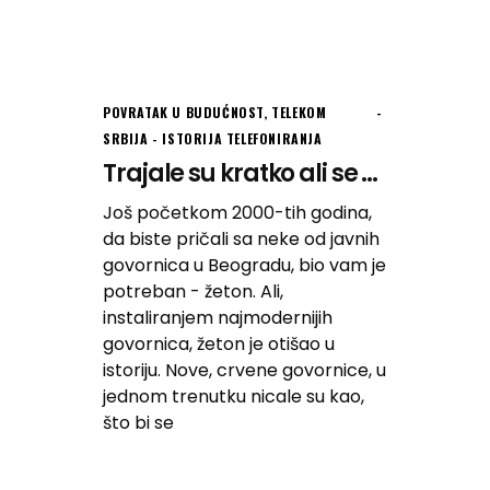
POVRATAK U BUDUĆNOST
,
TELEKOM
SRBIJA - ISTORIJA TELEFONIRANJA
Trajale su kratko ali se ...
Još početkom 2000-tih godina,
da biste pričali sa neke od javnih
govornica u Beogradu, bio vam je
potreban - žeton. Ali,
instaliranjem najmodernijih
govornica, žeton je otišao u
istoriju. Nove, crvene govornice, u
jednom trenutku nicale su kao,
što bi se