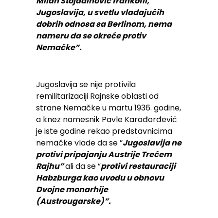
Milan Stojadinović frankofil,
Jugoslavija, u svetlu vladajućih
dobrih odnosa sa Berlinom, nema
nameru da se okreće protiv
Nemačke”.
Jugoslavija se nije protivila
remilitarizaciji Rajnske oblasti od
strane Nemačke u martu 1936. godine,
a knez namesnik Pavle Karađorđević
je iste godine rekao predstavnicima
nemačke vlade da se ”
Jugoslavija ne
protivi pripajanju Austrije Trećem
Rajhu”
ali da se ”
protivi restauraciji
Habzburga kao uvodu u obnovu
Dvojne monarhije
(Austrougarske)”.