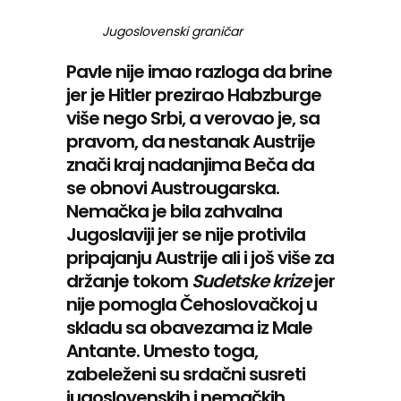
Jugoslovenski graničar
Pavle nije imao razloga da brine
jer je Hitler prezirao Habzburge
više nego Srbi, a verovao je, sa
pravom, da nestanak Austrije
znači kraj nadanjima Beča da
se obnovi Austrougarska.
Nemačka je bila zahvalna
Jugoslaviji jer se nije protivila
pripajanju Austrije ali i još više za
držanje tokom
Sudetske krize
jer
nije pomogla Čehoslovačkoj u
skladu sa obavezama iz Male
Antante. Umesto toga,
zabeleženi su srdačni susreti
jugoslovenskih i nemačkih