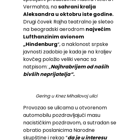
Vermahta, na
sahrani kralja
Aleksandra u oktobru iste godine.
Drugi čovek Rajha teatralno je sleteo
na beogradski aerodrom
najvećim
Lufthanzinim avionom
„Hindenburg
“, a naklonost srpske
javnosti zadobio je kada je na kraljev
kovčeg položio veliki venac sa
natpisom: „
Najhrabrijem od naših
bivših neprijatelja“.
Gering u Knez Mihailovoj ulici
Provozao se ulicama u otvorenom
automobilu pozdravljajući masu
nacističkim pozdravom, a sutradan se
obratio poslanicima Narodne
skupštine i rekao ”
da je u interesu