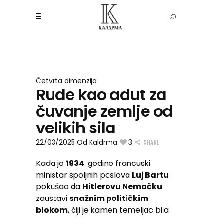
Četvrta dimenzija
Rude kao adut za
čuvanje zemlje od
velikih sila
22/03/2025
Od
Kaldrma
3
SHARE
Kada je
1934
. godine francuski
ministar spoljnih poslova
Luj Bartu
pokušao da
Hitlerovu Nemačku
zaustavi
snažnim političkim
blokom
, čiji je kamen temeljac bila