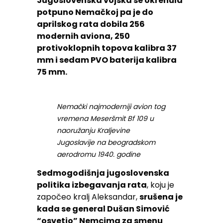
Jugoslovenska vojska se okrenula
potpuno Nemačkoj pa je do
aprilskog rata dobila 256
modernih aviona, 250
protivoklopnih topova kalibra 37
mm i sedam PVO baterija kalibra
75 mm.
Nemački najmoderniji avion tog
vremena Meseršmit Bf 109 u
naoružanju Kraljevine
Jugoslavije na beogradskom
aerodromu 1940. godine
Sedmogodišnja jugoslovenska
politika izbegavanja rata
, koju je
započeo kralj Aleksandar,
srušena je
kada se general Dušan Simović
“osvetio” Nemcima za smenu