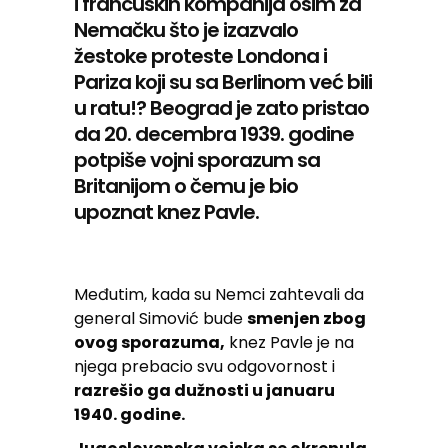
i francuskih kompanija osim za
Nemačku što je izazvalo
žestoke proteste Londona i
Pariza koji su sa Berlinom već bili
u ratu!? Beograd je zato pristao
da 20. decembra 1939. godine
potpiše vojni sporazum sa
Britanijom o čemu je bio
upoznat knez Pavle.
Međutim, kada su Nemci zahtevali da
general Simović bude
smenjen zbog
ovog sporazuma,
knez Pavle je na
njega prebacio svu odgovornost i
razrešio ga dužnosti u januaru
1940. godine.