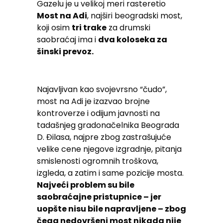
Gazelu je u velikoj meri rasteretio
Most na Adi
, najširi beogradski most,
koji osim
tri trake
za drumski
saobraćaj ima i
dva koloseka za
šinski prevoz.
Najavljivan kao svojevrsno “čudo”,
most na Adi je izazvao brojne
kontroverze i odijum javnosti na
tadašnjeg gradonačelnika Beograda
D. Đilasa, najpre zbog zastrašujuće
velike cene njegove izgradnje, pitanja
smislenosti ogromnih troškova,
izgleda, a zatim i same pozicije mosta.
Najveći problem su bile
saobraćajne pristupnice – jer
uopšte nisu bile napravljene – zbog
čega nedovršeni most nikada nije