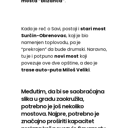
mosta “blizanca”
.
Kada je reč o Savi, postoji i
stari most
Surčin-Obrenovac
, koji je bio
namenjen toplovodu, pa je
“prekrojen” da bude drumski. Naravno,
tu je i potpuno
novi most
koji
povezuje ove dve opštine, a deo je
trase auto-puta Miloš Veliki
.
Međutim, da bi se saobraćajna
slika u gradu zaokružila,
potrebno je još nekoliko
mostova. Najpre, potrebno je
značajno proširiti kapacitet