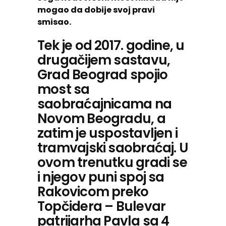
mogao da dobije svoj pravi
smisao.
Tek je od 2017. godine, u
drugačijem sastavu,
Grad Beograd spojio
most sa
saobraćajnicama na
Novom Beogradu, a
zatim je uspostavljen i
tramvajski saobraćaj. U
ovom trenutku gradi se
i njegov puni spoj sa
Rakovicom preko
Topčidera – Bulevar
patrijarha Pavla sa 4