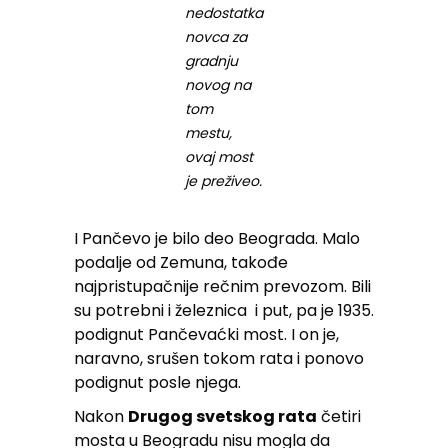
nedostatka
novca za
gradnju
novog na
tom
mestu,
ovaj most
je preživeo.
I Pančevo je bilo deo Beograda. Malo
podalje od Zemuna, takođe
najpristupačnije rečnim prevozom. Bili
su potrebni i železnica i put, pa je 1935.
podignut Pančevaćki most. I on je,
naravno, srušen tokom rata i ponovo
podignut posle njega.
Nakon
Drugog svetskog rata
četiri
mosta u Beogradu nisu mogla da