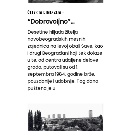
ČETVRTA DIMENZIJA
“Dobrovoljno”...
Desetine hiljada žitelja
novobeogradskih mesnih
zajednica na levoj obali Save, kao
i drugi Beograđani koji tek dolaze
u te, od centra udaljene delove
grada, putovali su od 1.
septembra 1984. godine brže,
pouzdanije i udobnije. Tog dana
puštena je u