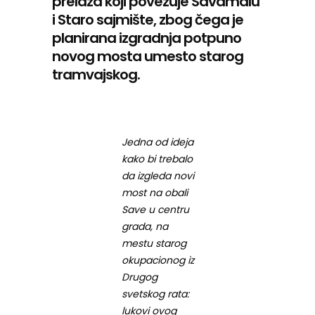
prelaza koji povezuje Savamalu
i Staro sajmište, zbog čega je
planirana izgradnja potpuno
novog mosta umesto starog
tramvajskog.
Jedna od ideja
kako bi trebalo
da izgleda novi
most na obali
Save u centru
grada, na
mestu starog
okupacionog iz
Drugog
svetskog rata:
lukovi ovog