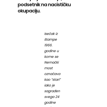
podsetnik na nacističku
okupaciju.
Isečak iz
štampe
1966.
godine u
kome se
Nemački
most
označava
kao “stari”
iako je
sagrađen
svega 24
godine