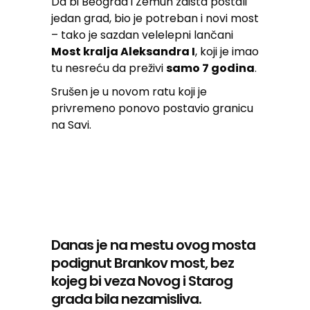
Da bi Beograd i Zemun zaista postali
jedan grad, bio je potreban i novi most
– tako je sazdan velelepni lančani
Most kralja Aleksandra I
, koji je imao
tu nesreću da preživi
samo 7 godina
.
Srušen je u novom ratu koji je
privremeno ponovo postavio granicu
na Savi.
Danas je na mestu ovog mosta
podignut Brankov most, bez
kojeg bi veza Novog i Starog
grada bila nezamisliva.