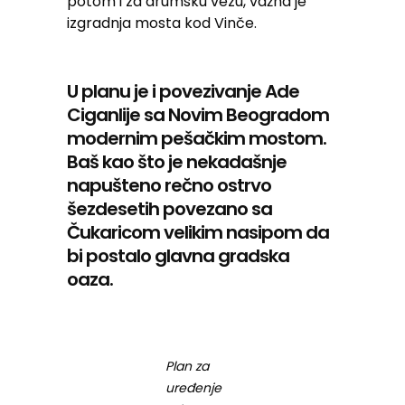
potom i za drumsku vezu, važna je
izgradnja mosta kod Vinče.
U planu je i povezivanje Ade
Ciganlije sa Novim Beogradom
modernim pešačkim mostom.
Baš kao što je nekadašnje
napušteno rečno ostrvo
šezdesetih povezano sa
Čukaricom velikim nasipom da
bi postalo glavna gradska
oaza.
Plan za
uređenje