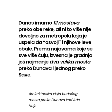
Danas imamo
12 mostova
preko obe reke, ali ni to više nije
dovoljno za metropolu koja je
uspela da “osvoji” i njihove leve
obale. Prema najavama koje se
sve više čuju, izvesna je gradnja
još najmanje
dva velika mosta
preko Dunava i jednog preko
Save.
Arhitektonska vizija budućeg
mosta preko Dunava kod Ade
Huje