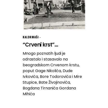
KALDRMAŠI
“Crveni krst”...
Mnogo poznatih ljudi je
odrastalo i stasavalo na
beogradskom Crvenom krstu,
poput Gage Nikolića, Dude
Ivkovića, Bore Todorovića i Mire
Stupice, Bate Živojinovića,
Bogdana Tirnanića Gordana
Mihića