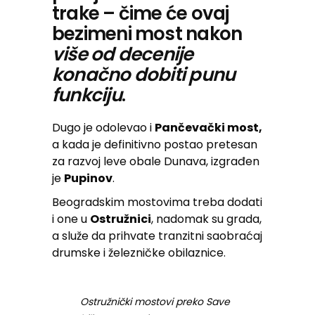
trake – čime će ovaj
bezimeni most nakon
više od decenije
konačno dobiti punu
funkciju
.
Dugo je odolevao i
Pančevački most,
a kada je definitivno postao pretesan
za razvoj leve obale Dunava, izgrađen
je
Pupinov
.
Beogradskim mostovima treba dodati
i one u
Ostružnici
, nadomak su grada,
a služe da prihvate tranzitni saobraćaj
drumske i železničke obilaznice.
Ostružnički mostovi preko Save