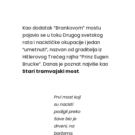
Kao dodatak “Brankovom” mostu
pojavio se u toku Drugog svetskog
rata i nacističke okupacije i jedan
“umetnuti”, nazvan od graditelja iz
Hitlerovog Trećeg rajha “Prinz Eugen
Brucke”. Danas je poznat najviše kao
Stari tramvajski most
.
Prvi most koji
su nacisti
podigli preko
Save bio je
drveni, na
baržama.