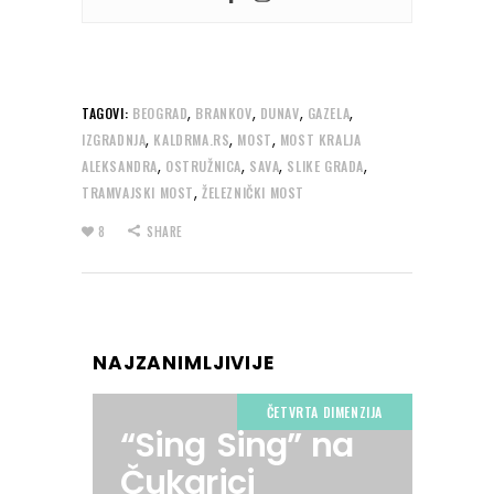
,
,
,
,
TAGOVI:
BEOGRAD
BRANKOV
DUNAV
GAZELA
,
,
,
IZGRADNJA
KALDRMA.RS
MOST
MOST KRALJA
,
,
,
,
ALEKSANDRA
OSTRUŽNICA
SAVA
SLIKE GRADA
,
TRAMVAJSKI MOST
ŽELEZNIČKI MOST
8
SHARE
NAJZANIMLJIVIJE
ČETVRTA DIMENZIJA
“Sing Sing” na
Čukarici