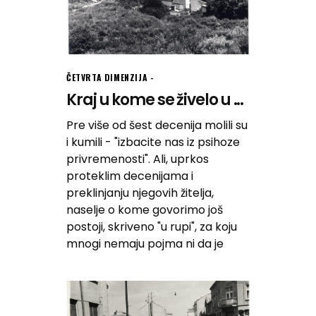
ČETVRTA DIMENZIJA
Kraj u kome se živelo u ...
Pre više od šest decenija molili su
i kumili - "izbacite nas iz psihoze
privremenosti". Ali, uprkos
proteklim decenijama i
preklinjanju njegovih žitelja,
naselje o kome govorimo još
postoji, skriveno "u rupi", za koju
mnogi nemaju pojma ni da je