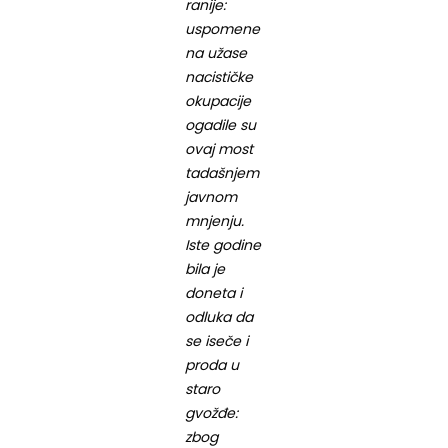
ranije:
uspomene
na užase
nacističke
okupacije
ogadile su
ovaj most
tadašnjem
javnom
mnjenju.
Iste godine
bila je
doneta i
odluka da
se iseče i
proda u
staro
gvožđe:
zbog