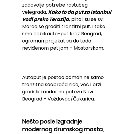
zadovolje potrebe rastućeg
velegrada.
Kako to da put za Istanbul
vodi preko Terazija,
piitali su se svi.
Morao se graditi tranzitni put. I tako
smo dobili auto-put kroz Beograd,
ogroman projekat sa do tada
neviđenom petljom – Mostarskom.
Autoput je postao odmah ne samo
tranzitna saobraćajnica, već i brzi
gradski koridor na potezu Novi
Beograd – Voždovac/Čukarica.
Nešto posle izgradnje
modernog drumskog mosta,