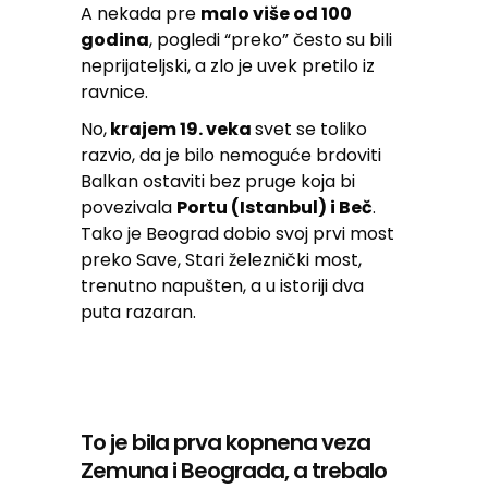
A nekada pre
malo više od 100
godina
, pogledi “preko” često su bili
neprijateljski, a zlo je uvek pretilo iz
ravnice.
No,
krajem 19. veka
svet se toliko
razvio, da je bilo nemoguće brdoviti
Balkan ostaviti bez pruge koja bi
povezivala
Portu (Istanbul) i Beč
.
Tako je Beograd dobio svoj prvi most
preko Save, Stari železnički most,
trenutno napušten, a u istoriji dva
puta razaran.
To je bila prva kopnena veza
Zemuna i Beograda, a trebalo