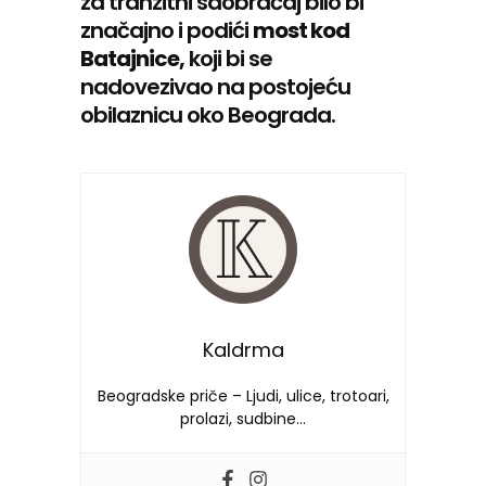
za tranzitni saobraćaj bilo bi
značajno i podići
most kod
Batajnice,
koji bi se
nadovezivao na postojeću
obilaznicu oko Beograda.
Kaldrma
Beogradske priče – Ljudi, ulice, trotoari,
prolazi, sudbine…