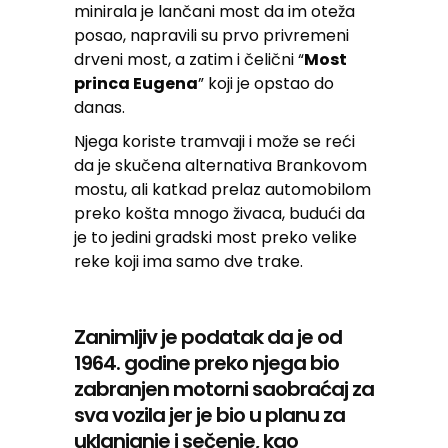
minirala je lančani most da im oteža
posao, napravili su prvo privremeni
drveni most, a zatim i čelični “
Most
princa Eugena
” koji je opstao do
danas.
Njega koriste tramvaji i može se reći
da je skučena alternativa Brankovom
mostu, ali katkad prelaz automobilom
preko košta mnogo živaca, budući da
je to jedini gradski most preko velike
reke koji ima samo dve trake.
Zanimljiv je podatak da je od
1964. godine preko njega bio
zabranjen motorni saobraćaj za
sva vozila jer je bio u planu za
uklanjanje i sečenje, kao