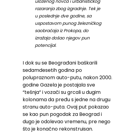
uloženog novca i urbanističkog
razaranja zbog izgradnje. Tek je
u poslednje dve godine, sa
uspostavom punog železničkog
saobraćaja iz Prokopa, do
izražaja došao njegov pun
potencijal.
I dok su se Beograđani baškarili
sedamdesetih godina po
polupraznom auto-putu, nakon 2000.
godine Gazela je postajala sve
“tešnja” i vozači su grcali u dugim
kolonama da pređu s jedne na drugu
stranu auto-puta. Ovaj put pokazao
se kao pun pogodak za Beograd i
dugo je odolevao vremenu, pre nego
što je konačno rekonstruisan.