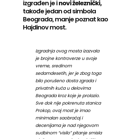
izgrađen je i
novi železnički,
takođe jedan od simbola
Beograda, manje poznat kao
Hajdinov most.
Izgradnja ovog mosta izazvala
je brojne kontroverze u svoje
vreme, sredinom
sedamdesetih, jer je zbog toga
bilo porušeno dosta zgrada i
privatnih kuća u delovima
Beograda kroz koje je prolazio.
Sve dok nije pokrenuta stanica
Prokop, ovaj most je imao
minimalan saobraćaj i
decenijama je nad njegovom
sudbinom “visilo” pitanje smisla