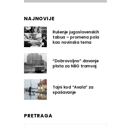
NAJNOVIJE
Rušenje jugoslovenskih
tabua – promena pola
kao novinska tema
“Dobrovoljno” davanje
plata za NBG tramvaj
Tajni kod “Avala” za
spašavanje
PRETRAGA
Search