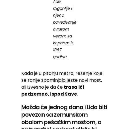
Ade
Ciganlije i
njeno
povezivanje
čvrstom
vezom sa
kopnom iz
1967.
godine.
Kada je u pitanju metro, rešenje koje
se ranije spominjalo jeste novi most,
ali izvesno je da će
trasa ići
podzemno, ispod Save
.
Možda će jednog dana i Lido biti
povezan sa zemunskom
obalom pešačkim mostom, a