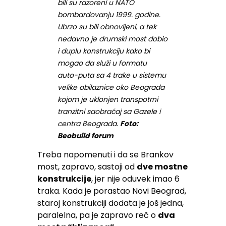
bili su razoreni u NATO
bombardovanju 1999. godine.
Ubrzo su bili obnovljeni, a tek
nedavno je drumski most dobio
i duplu konstrukciju kako bi
mogao da služi u formatu
auto-puta sa 4 trake u sistemu
velike obilaznice oko Beograda
kojom je uklonjen transpotrni
tranzitni saobraćaj sa Gazele i
centra Beograda.
Foto:
Beobuild forum
Treba napomenuti i da se Brankov
most, zapravo, sastoji od
dve mostne
konstrukcije
, jer nije oduvek imao 6
traka. Kada je porastao Novi Beograd,
staroj konstrukciji dodata je još jedna,
paralelna, pa je zapravo reč o
dva