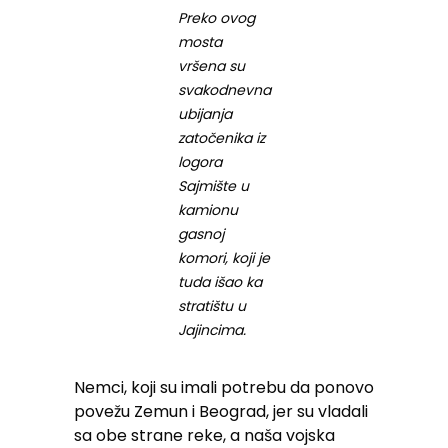
Preko ovog
mosta
vršena su
svakodnevna
ubijanja
zatočenika iz
logora
Sajmište u
kamionu
gasnoj
komori, koji je
tuda išao ka
stratištu u
Jajincima.
Nemci, koji su imali potrebu da ponovo
povežu Zemun i Beograd, jer su vladali
sa obe strane reke, a naša vojska