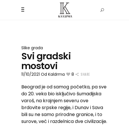
Slike grada
Svi gradski
mostovi
11/10/2021
Od
Kaldrma
8
SHARE
Beograd je od samog početka, pa sve
do 20. veka bio isključivo šumadijska
varoš, na krajnjem severu ove
brdovite srpske regije, i Dunav i Sava
bili su ne samo prirodne granice, i to
surove, već i razdelnica dve civilizacije.