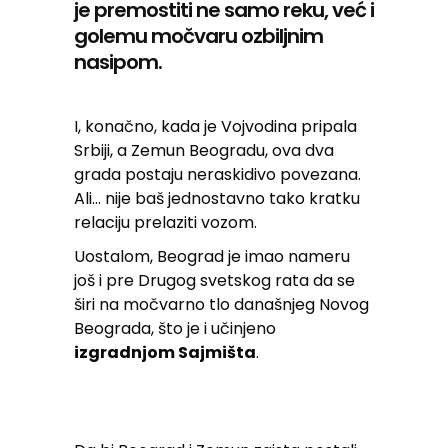
je premostiti ne samo reku, već i
golemu močvaru ozbiljnim
nasipom.
I, konačno, kada je Vojvodina pripala
Srbiji, a Zemun Beogradu, ova dva
grada postaju neraskidivo povezana.
Ali… nije baš jednostavno tako kratku
relaciju prelaziti vozom.
Uostalom, Beograd je imao nameru
još i pre Drugog svetskog rata da se
širi na močvarno tlo današnjeg Novog
Beograda, što je i učinjeno
izgradnjom Sajmišta
.