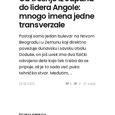
do lidera Angole:
mnogo imena jedne
transverzale
Postoji samo jedan bulevar na Novom
Beogradu i u Zemunu koji direktno
povezuje dunavsku i savsku obalu.
Doduše, on još uvek ima dva fizički
odvojena dela koja tek treba da se
pripoje, ali je to sada već puka
tehnička stvar. Međutim,
26/06/2026
0
0
SHARE
ČETVRTA DIMENZIJA