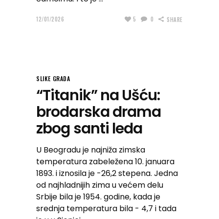
12/01/2026
5
0
SHARE
SLIKE GRADA
“Titanik” na Ušću:
brodarska drama
zbog santi leda
U Beogradu je najniža zimska
temperatura zabeležena 10. januara
1893. i iznosila je -26,2 stepena. Jedna
od najhladnijih zima u većem delu
Srbije bila je 1954. godine, kada je
srednja temperatura bila - 4,7 i tada