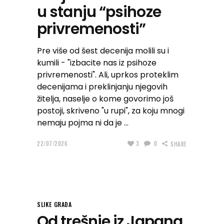
u stanju “psihoze
privremenosti”
Pre više od šest decenija molili su i
kumili - "izbacite nas iz psihoze
privremenosti". Ali, uprkos proteklim
decenijama i preklinjanju njegovih
žitelja, naselje o kome govorimo još
postoji, skriveno "u rupi", za koju mnogi
nemaju pojma ni da je
22/07/2026
3
0
SHARE
SLIKE GRADA
Od trešnje iz Japana