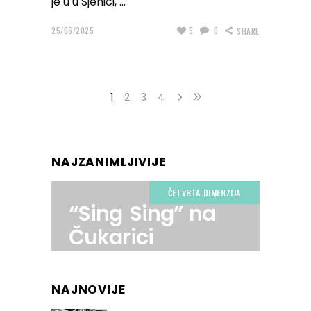
je u u Sjenici,
25/06/2025
5
0
SHARE
1
2
3
4
NAJZANIMLJIVIJE
ČETVRTA DIMENZIJA
“Sing Sing” na
Čukarici
NAJNOVIJE