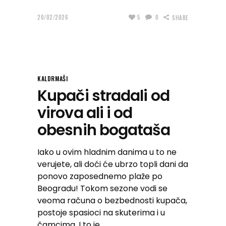
20/02/2026
5
0
SHARE
KALDRMAŠI
Kupači stradali od
virova ali i od
obesnih bogataša
Iako u ovim hladnim danima u to ne
verujete, ali doći će ubrzo topli dani da
ponovo zaposednemo plaže po
Beogradu! Tokom sezone vodi se
veoma računa o bezbednosti kupača,
postoje spasioci na skuterima i u
čamcima. I to je