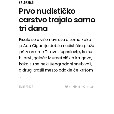
KALDRMAŠI
Prvo nudističko
carstvo trajalo samo
tri dana
Pisalo se u više navrata o tome kako
je Ada Ciganlija dobila nudističku plažu
još za vreme Titove Jugoslavije, ko su
bi prvi „golaći“ iz umetničkih krugova,
kako su se neki Beograđani snebivali,
a drugi tražili mesto odakle će krišom
11/04/2026
4
0
SHARE