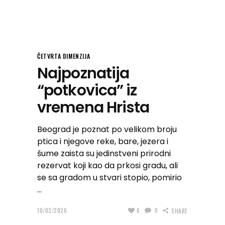
ČETVRTA DIMENZIJA
Najpoznatija
“potkovica” iz
vremena Hrista
Beograd je poznat po velikom broju
ptica i njegove reke, bare, jezera i
šume zaista su jedinstveni prirodni
rezervat koji kao da prkosi gradu, ali
se sa gradom u stvari stopio, pomirio
10/03/2026
6
0
SHARE