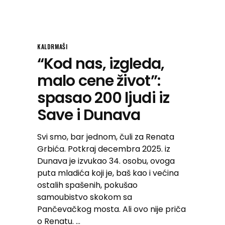
KALDRMAŠI
“Kod nas, izgleda,
malo cene život”:
spasao 200 ljudi iz
Save i Dunava
Svi smo, bar jednom, čuli za Renata
Grbića. Potkraj decembra 2025. iz
Dunava je izvukao 34. osobu, ovoga
puta mladića koji je, baš kao i većina
ostalih spašenih, pokušao
samoubistvo skokom sa
Pančevačkog mosta. Ali ovo nije priča
o Renatu.