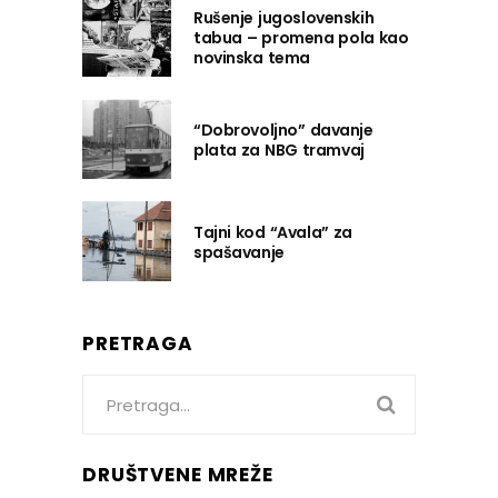
Rušenje jugoslovenskih
tabua – promena pola kao
novinska tema
“Dobrovoljno” davanje
plata za NBG tramvaj
Tajni kod “Avala” za
spašavanje
PRETRAGA
Search
for:
DRUŠTVENE MREŽE