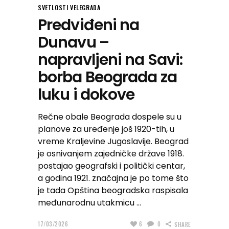
SVETLOSTI VELEGRADA
Predviđeni na
Dunavu –
napravljeni na Savi:
borba Beograda za
luku i dokove
Rečne obale Beograda dospele su u
planove za uređenje još 1920-tih, u
vreme Kraljevine Jugoslavije. Beograd
je osnivanjem zajedničke države 1918.
postajao geografski i politički centar,
a godina 1921. značajna je po tome što
je tada Opština beogradska raspisala
međunarodnu utakmicu
17/03/2026
6
0
SHARE