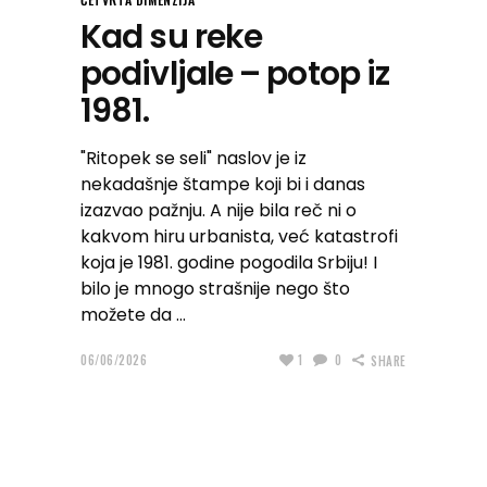
Kad su reke
podivljale – potop iz
1981.
"Ritopek se seli" naslov je iz
nekadašnje štampe koji bi i danas
izazvao pažnju. A nije bila reč ni o
kakvom hiru urbanista, već katastrofi
koja je 1981. godine pogodila Srbiju! I
bilo je mnogo strašnije nego što
možete da
06/06/2026
1
0
SHARE