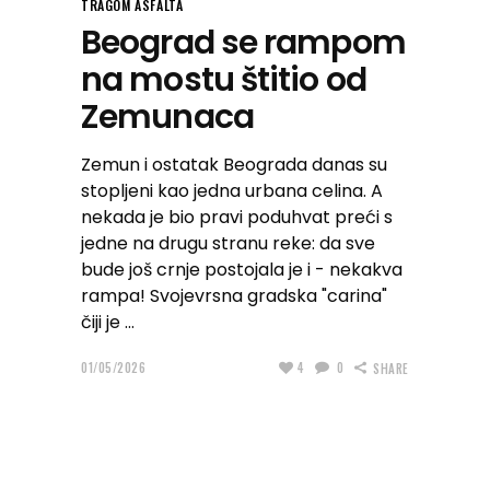
TRAGOM ASFALTA
Beograd se rampom
na mostu štitio od
Zemunaca
Zemun i ostatak Beograda danas su
stopljeni kao jedna urbana celina. A
nekada je bio pravi poduhvat preći s
jedne na drugu stranu reke: da sve
bude još crnje postojala je i - nekakva
rampa! Svojevrsna gradska "carina"
čiji je
01/05/2026
4
0
SHARE