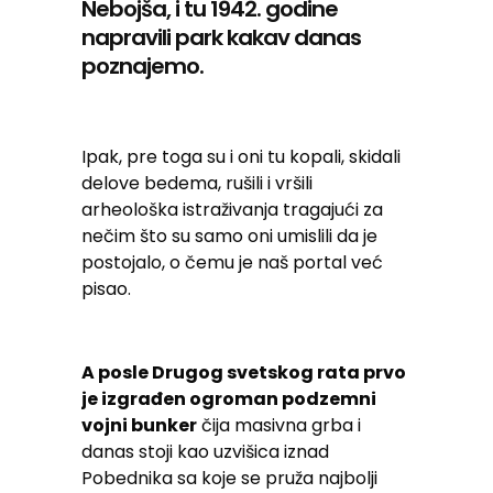
Nebojša, i tu 1942. godine
napravili park kakav danas
poznajemo.
Ipak, pre toga su i oni tu kopali, skidali
delove bedema, rušili i vršili
arheološka istraživanja tragajući za
nečim što su samo oni umislili da je
postojalo, o čemu je naš portal već
pisao.
A posle Drugog svetskog rata prvo
je izgrađen ogroman podzemni
vojni bunker
čija masivna grba i
danas stoji kao uzvišica iznad
Pobednika sa koje se pruža najbolji