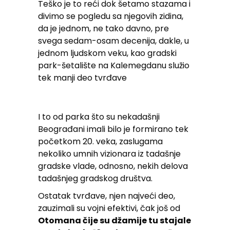
Teško je to reći dok šetamo stazama i
divimo se pogledu sa njegovih zidina,
da je jednom, ne tako davno, pre
svega sedam-osam decenija, dakle, u
jednom ljudskom veku, kao gradski
park-šetalište na Kalemegdanu služio
tek manji deo tvrđave
I to od parka što su nekadašnji
Beograđani imali bilo je formirano tek
početkom 20. veka, zaslugama
nekoliko umnih vizionara iz tadašnje
gradske vlade, odnosno, nekih delova
tadašnjeg gradskog društva.
Ostatak tvrđave, njen najveći deo,
zauzimali su vojni efektivi, čak još od
Otomana čije su džamije tu stajale