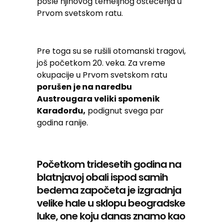
posle njihovog temeljnog oštećenja u
Prvom svetskom ratu.
Pre toga su se rušili otomanski tragovi,
još početkom 20. veka. Za vreme
okupacije u Prvom svetskom ratu
porušen je na naredbu
Austrougara veliki spomenik
Karađorđu,
podignut svega par
godina ranije.
Početkom tridesetih godina na
blatnjavoj obali ispod samih
bedema započeta je izgradnja
velike hale u sklopu beogradske
luke, one koju danas znamo kao