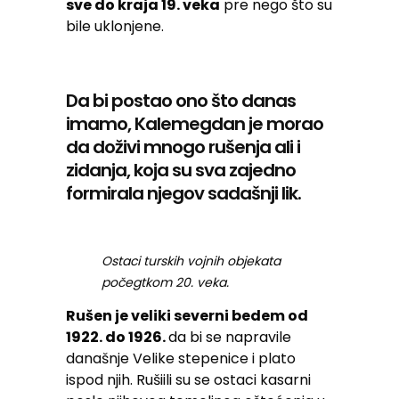
sve do kraja 19. veka
pre nego što su
bile uklonjene.
Da bi postao ono što danas
imamo, Kalemegdan je morao
da doživi mnogo rušenja ali i
zidanja, koja su sva zajedno
formirala njegov sadašnji lik.
Ostaci turskih vojnih objekata
počegtkom 20. veka.
Rušen je veliki severni bedem od
1922. do 1926.
da bi se napravile
današnje Velike stepenice i plato
ispod njih. Rušiili su se ostaci kasarni