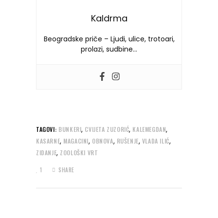
Kaldrma
Beogradske priče – Ljudi, ulice, trotoari,
prolazi, sudbine…
,
,
,
TAGOVI:
BUNKERI
CVIJETA ZUZORIĆ
KALEMEGDAN
,
,
,
,
,
KASARNE
MAGACINI
OBNOVA
RUŠENJE
VLADA ILIĆ
,
ZIDANJE
ZOOLOŠKI VRT
1
SHARE