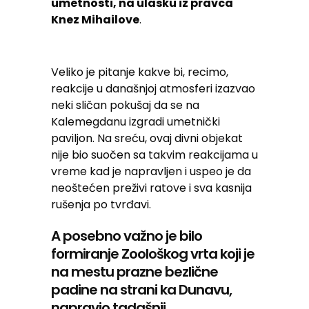
umetnosti, na ulasku iz pravca
Knez Mihailove
.
Veliko je pitanje kakve bi, recimo,
reakcije u današnjoj atmosferi izazvao
neki sličan pokušaj da se na
Kalemegdanu izgradi umetnički
paviljon. Na sreću, ovaj divni objekat
nije bio suočen sa takvim reakcijama u
vreme kad je napravljen i uspeo je da
neoštećen preživi ratove i sva kasnija
rušenja po tvrđavi.
A posebno važno je bilo
formiranje Zoološkog vrta koji je
na mestu prazne bezlične
padine na strani ka Dunavu,
napravio tadašnji