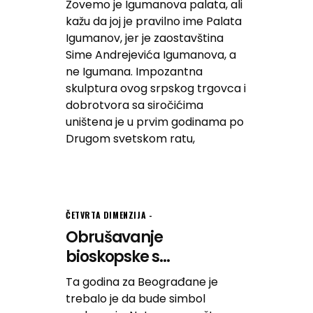
Zovemo je Igumanova palata, ali
kažu da joj je pravilno ime Palata
Igumanov, jer je zaostavština
Sime Andrejevića Igumanova, a
ne Igumana. Impozantna
skulptura ovog srpskog trgovca i
dobrotvora sa siročićima
uništena je u prvim godinama po
Drugom svetskom ratu,
ČETVRTA DIMENZIJA
Obrušavanje
bioskopske s...
Ta godina za Beograđane je
trebalo je da bude simbol