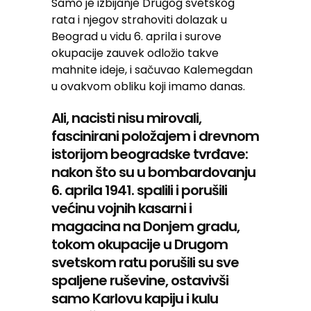
Samo je izbijanje Drugog svetskog
rata i njegov strahoviti dolazak u
Beograd u vidu 6. aprila i surove
okupacije zauvek odložio takve
mahnite ideje, i sačuvao Kalemegdan
u ovakvom obliku koji imamo danas.
Ali, nacisti nisu mirovali,
fascinirani položajem i drevnom
istorijom beogradske tvrđave:
nakon što su u bombardovanju
6. aprila 1941. spalili i porušili
većinu vojnih kasarni i
magacina na Donjem gradu,
tokom okupacije u Drugom
svetskom ratu porušili su sve
spaljene ruševine, ostavivši
samo Karlovu kapiju i kulu