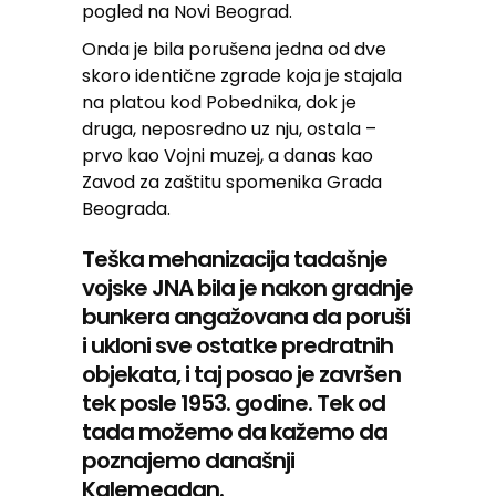
pogled na Novi Beograd.
Onda je bila porušena jedna od dve
skoro identične zgrade koja je stajala
na platou kod Pobednika, dok je
druga, neposredno uz nju, ostala –
prvo kao Vojni muzej, a danas kao
Zavod za zaštitu spomenika Grada
Beograda.
Teška mehanizacija tadašnje
vojske JNA bila je nakon gradnje
bunkera angažovana da poruši
i ukloni sve ostatke predratnih
objekata, i taj posao je završen
tek posle 1953. godine. Tek od
tada možemo da kažemo da
poznajemo današnji
Kalemegdan.