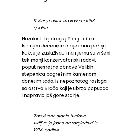
Rušenje ostataka kasarni 1953.
godine
Nažalost, taj dragulj Beograda u
kasnijim decenijama nije imao pažnju
kakvu je zasluživao i na njemu su vršeni
tek manji konzervatoriski radovi,
poput nesretne obnove Velikih
stepenica pogrešnim kamenom
donetim tada, iz nepoznatog razloga,
sa ostrva Brača koji je ubrzo popucao
i napravio još gore stanje.
Zapušteno stanje tvrđave
vidljivo je jasno na razglednici iz
1974. godine