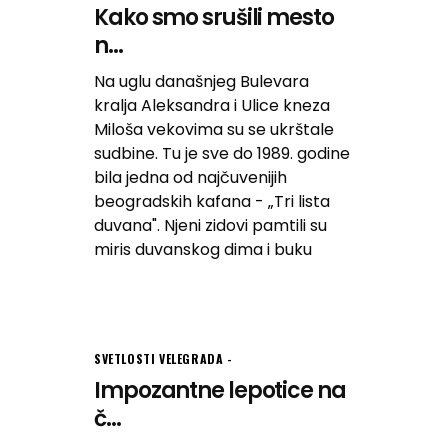
Kako smo srušili mesto
n...
Na uglu današnjeg Bulevara
kralja Aleksandra i Ulice kneza
Miloša vekovima su se ukrštale
sudbine. Tu je sve do 1989. godine
bila jedna od najčuvenijih
beogradskih kafana - „Tri lista
duvana". Njeni zidovi pamtili su
miris duvanskog dima i buku
SVETLOSTI VELEGRADA
Impozantne lepotice na
č...