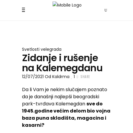
Svetlosti velegrada
Zidanje i rušenje
na Kalemegdanu
12/07/2021
Od
Kaldrma
1
SHARE
Da li Vam je nekim slučajem poznato
da je današnji najlepši beogradski
park-tvrđava Kalemegdan
sve do
1945.godine većim delom bio vojna
baza puna skladišta, magacina i
kasarni?