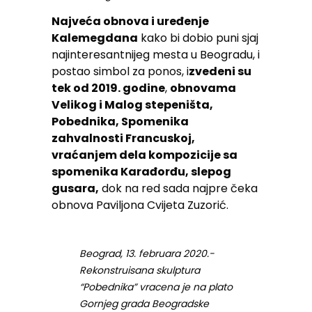
Najveća obnova i uređenje
Kalemegdana
kako bi dobio puni sjaj
najinteresantnijeg mesta u Beogradu, i
postao simbol za ponos, i
zvedeni su
tek od 2019. godine
,
obnovama
Velikog i Malog stepeništa,
Pobednika, Spomenika
zahvalnosti Francuskoj,
vraćanjem dela kompozicije sa
spomenika Karađorđu, slepog
gusara,
dok na red sada najpre čeka
obnova Paviljona Cvijeta Zuzorić.
Beograd, 13. februara 2020.-
Rekonstruisana skulptura
“Pobednika” vracena je na plato
Gornjeg grada Beogradske