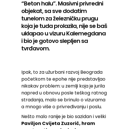
“Beton halu”. Masivni privredni
objekat, sa sve dodatim
tunelom za železničku prugu
koja je tuda prolazila, nije se baš
uklapao u vizuru Kalemegdana
i bio je gotovo slepljen sa
tvrđavom.
Ipak, to za užurbani razvoj Beograda
početkom te epohe nije predstavljao
nikakav problem: u zemlji koja je jurila
napred u obnovu posle teškog ratnog
stradanja, malo se brinulo o vizurama
a mnogo više o privređivanju i poslu.
Nešto malo ranije je bio sazidan i veliki
Paviljon Cvijeta Zuzorić, hram