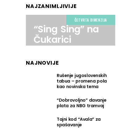
NAJZANIMLJIVIJE
ČETVRTA DIMENZIJA
“Sing Sing” na
Čukarici
NAJNOVIJE
Rušenje jugoslovenskih
tabua – promena pola
kao novinska tema
“Dobrovoljno” davanje
plata za NBG tramvaj
Tajni kod “Avala” za
spašavanje