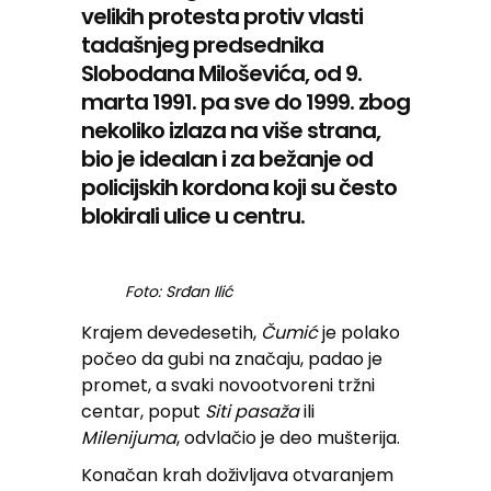
velikih protesta protiv vlasti
tadašnjeg predsednika
Slobodana Miloševića, od 9.
marta 1991. pa sve do 1999. zbog
nekoliko izlaza na više strana,
bio je idealan i za bežanje od
policijskih kordona koji su često
blokirali ulice u centru.
Foto: Srđan Ilić
Krajem devedesetih,
Čumić
je polako
počeo da gubi na značaju, padao je
promet, a svaki novootvoreni tržni
centar, poput
Siti pasaža
ili
Milenijuma
, odvlačio je deo mušterija.
Konačan krah doživljava otvaranjem