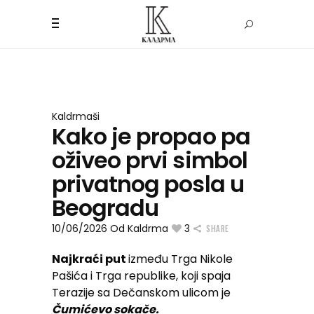
Kaldrmaši
Kako je propao pa
oživeo prvi simbol
privatnog posla u
Beogradu
10/06/2026
Od
Kaldrma
3
SHARE
Najkraći put
između Trga Nikole
Pašića i Trga republike, koji spaja
Terazije sa Dečanskom ulicom je
Čumićevo sokače.