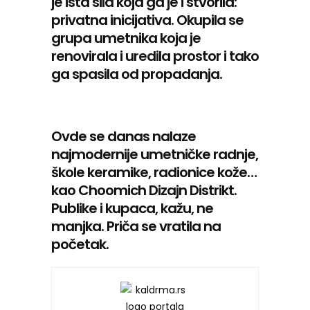
je ista sila koja ga je i stvorila:
privatna inicijativa. Okupila se
grupa umetnika koja je
renovirala i uredila prostor i tako
ga spasila od propadanja.
Ovde se danas nalaze
najmodernije umetničke radnje,
škole keramike, radionice kože…
kao Choomich Dizajn Distrikt.
Publike i kupaca, kažu, ne
manjka. Priča se vratila na
početak.