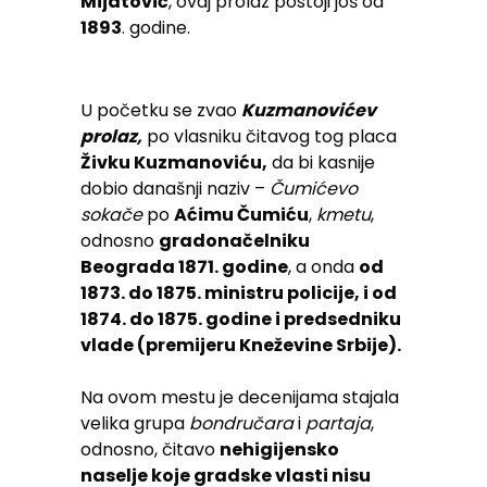
Mijatović
, ovaj prolaz postoji još od
1893
. godine.
U početku se zvao
Kuzmanovićev
prolaz,
po vlasniku čitavog tog placa
Živku Kuzmanoviću,
da bi kasnije
dobio današnji naziv –
Čumićevo
sokače
po
Aćimu Čumiću
,
kmetu
,
odnosno
gradonačelniku
Beograda 1871. godine
, a onda
od
1873. do 1875. ministru policije, i od
1874. do 1875. godine i predsedniku
vlade (premijeru Kneževine Srbije).
Na ovom mestu je decenijama stajala
velika grupa
bondručara
i
partaja
,
odnosno, čitavo
nehigijensko
naselje koje gradske vlasti nisu