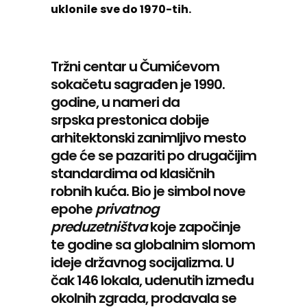
uklonile
sve do 1970-tih.
Tržni centar u Čumićevom
sokačetu sagrađen je 1990.
godine, u nameri da
srpska prestonica dobije
arhitektonski zanimljivo mesto
gde će se pazariti po drugačijim
standardima od klasičnih
robnih kuća. Bio je simbol nove
epohe
privatnog
preduzetništva
koje započinje
te godine sa globalnim slomom
ideje državnog socijalizma. U
čak 146 lokala, udenutih između
okolnih zgrada, prodavala se