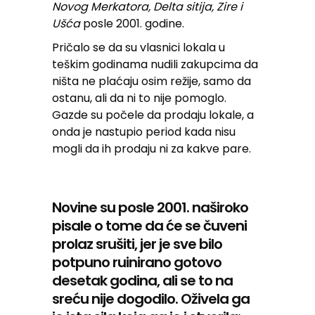
Novog Merkatora, Delta sitija, Zire i
Ušća
posle 2001. godine.
Pričalo se da su vlasnici lokala u
teškim godinama nudili zakupcima da
ništa ne plaćaju osim režije, samo da
ostanu, ali da ni to nije pomoglo.
Gazde su počele da prodaju lokale, a
onda je nastupio period kada nisu
mogli da ih prodaju ni za kakve pare.
Novine su posle 2001. naširoko
pisale o tome da će se čuveni
prolaz srušiti, jer je sve bilo
potpuno ruinirano gotovo
desetak godina, ali se to na
sreću nije dogodilo. Oživela ga