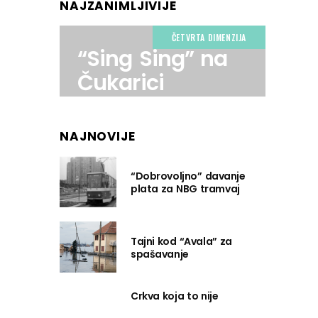
NAJZANIMLJIVIJE
ČETVRTA DIMENZIJA
“Sing Sing” na
Čukarici
NAJNOVIJE
“Dobrovoljno” davanje
plata za NBG tramvaj
Tajni kod “Avala” za
spašavanje
Crkva koja to nije