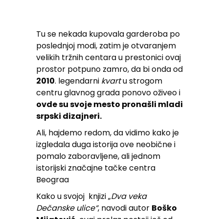
Tu se nekada kupovala garderoba po
poslednjoj modi, zatim je otvaranjem
velikih tržnih centara u prestonici ovaj
prostor potpuno zamro, da bi onda od
2010
. legendarni
kvart
u strogom
centru glavnog grada ponovo oživeo i
ovde su svoje mesto pronašli mladi
srpski dizajneri.
Ali, hajdemo redom, da vidimo kako je
izgledala duga istorija ove neobične i
pomalo zaboravljene, ali jednom
istorijski značajne tačke centra
Beograa
Kako u svojoj knjizi „
Dva veka
Dečanske ulice“
, navodi autor
Boško