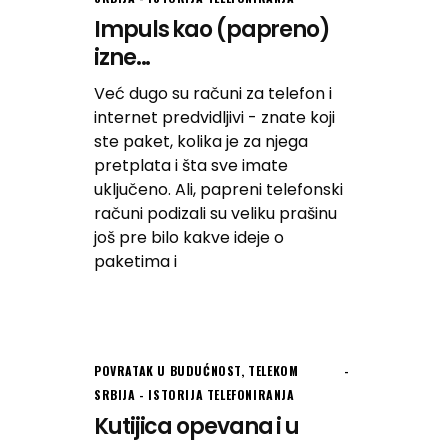
Impuls kao (papreno)
izne...
Već dugo su računi za telefon i
internet predvidljivi - znate koji
ste paket, kolika je za njega
pretplata i šta sve imate
uključeno. Ali, papreni telefonski
računi podizali su veliku prašinu
još pre bilo kakve ideje o
paketima i
POVRATAK U BUDUĆNOST
,
TELEKOM
SRBIJA - ISTORIJA TELEFONIRANJA
Kutijica opevana i u