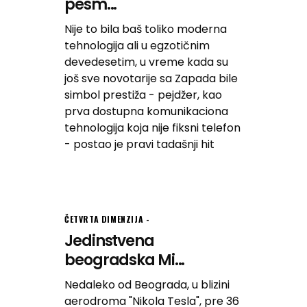
pesm...
Nije to bila baš toliko moderna
tehnologija ali u egzotičnim
devedesetim, u vreme kada su
još sve novotarije sa Zapada bile
simbol prestiža - pejdžer, kao
prva dostupna komunikaciona
tehnologija koja nije fiksni telefon
- postao je pravi tadašnji hit
ČETVRTA DIMENZIJA
Jedinstvena
beogradska Mi...
Nedaleko od Beograda, u blizini
aerodroma "Nikola Tesla", pre 36