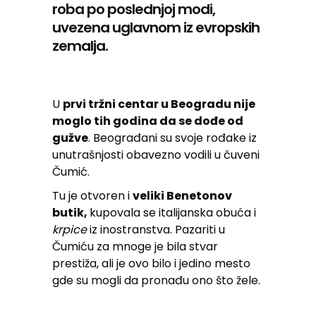
roba po poslednjoj modi,
uvezena uglavnom iz evropskih
zemalja.
U
prvi tržni centar u Beogradu nije
moglo tih godina da se dođe od
gužve
. Beograđani su svoje rođake iz
unutrašnjosti obavezno vodili u čuveni
Čumić.
Tu je otvoren i
veliki Benetonov
butik,
kupovala se italijanska obuća i
krpice
iz inostranstva. Pazariti u
Čumiću za mnoge je bila stvar
prestiža, ali je ovo bilo i jedino mesto
gde su mogli da pronađu ono što žele.