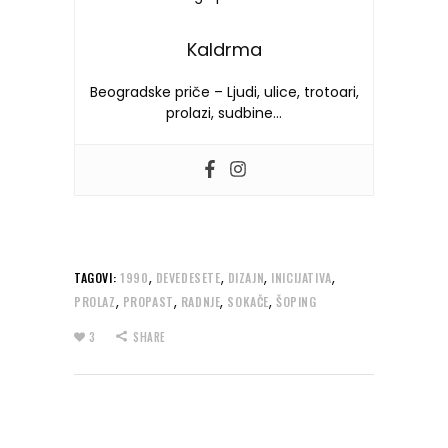
Kaldrma
Beogradske priče – Ljudi, ulice, trotoari,
prolazi, sudbine…
,
,
,
,
TAGOVI:
1990
DEVEDESETE
DIZAJN
INICIJATIVA
,
,
,
,
PROLAZ
PROPAST
RADNJE
SOKAČE
ŠOPING
3
SHARE