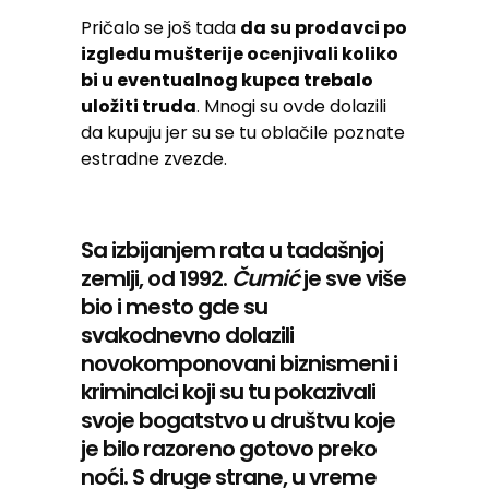
Pričalo se još tada
da su prodavci po
izgledu mušterije ocenjivali koliko
bi u eventualnog kupca trebalo
uložiti truda
. Mnogi su ovde dolazili
da kupuju jer su se tu oblačile poznate
estradne zvezde.
Sa izbijanjem rata u tadašnjoj
zemlji, od 1992.
Čumić
je sve više
bio i mesto gde su
svakodnevno dolazili
novokomponovani biznismeni i
kriminalci koji su tu pokazivali
svoje bogatstvo u društvu koje
je bilo razoreno gotovo preko
noći. S druge strane, u vreme