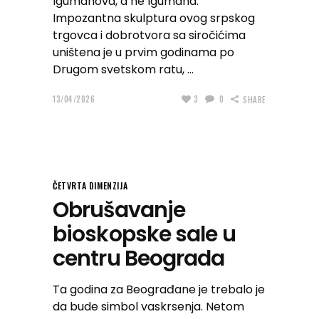
Igumanova, a ne Igumana.
Impozantna skulptura ovog srpskog
trgovca i dobrotvora sa siročićima
uništena je u prvim godinama po
Drugom svetskom ratu,
13/04/2026
3
0
SHARE
ČETVRTA DIMENZIJA
Obrušavanje
bioskopske sale u
centru Beograda
Ta godina za Beograđane je trebalo je
da bude simbol vaskrsenja. Netom