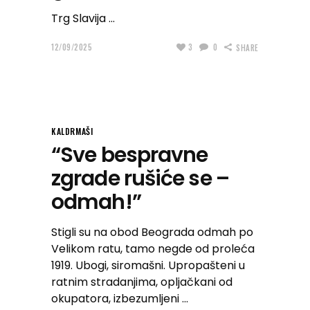
Trg Slavija
12/09/2025
3
0
SHARE
KALDRMAŠI
“Sve bespravne
zgrade rušiće se –
odmah!”
Stigli su na obod Beograda odmah po
Velikom ratu, tamo negde od proleća
1919. Ubogi, siromašni. Upropašteni u
ratnim stradanjima, opljačkani od
okupatora, izbezumljeni