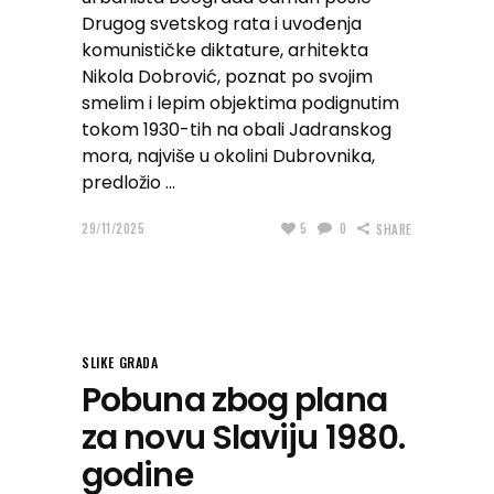
Drugog svetskog rata i uvođenja
komunističke diktature, arhitekta
Nikola Dobrović, poznat po svojim
smelim i lepim objektima podignutim
tokom 1930-tih na obali Jadranskog
mora, najviše u okolini Dubrovnika,
predložio
29/11/2025
5
0
SHARE
SLIKE GRADA
Pobuna zbog plana
za novu Slaviju 1980.
godine