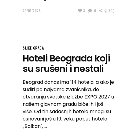
29/01/2025
3
0
SHARE
SLIKE GRADA
Hoteli Beograda koji
su srušeni i nestali
Beograd danas ima 114 hotela, a ako je
suditi po najvama zvaničnika, do
otvaranja svetske izložbe EXPO 2027 u
našem glavnom gradu biće ih i još
više. Od tih sadašnjih hotela mnogi su
osnovani još u 19. veku poput hotela
„Balkan",