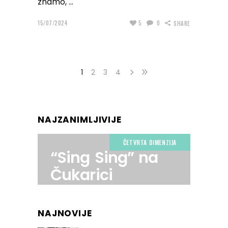
znamo,
15/07/2024
5
0
SHARE
1
2
3
4
NAJZANIMLJIVIJE
ČETVRTA DIMENZIJA
“Sing Sing” na
Čukarici
NAJNOVIJE