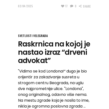
02/04/2025
17
0
SHARE
SVETLOSTI VELEGRADA
Raskrnica na kojoj je
nastao izraz “drveni
advokat”
"Vidimo se kod Londona!“ dugo je bio
orijentir za zakazivanje susreta u
strogom centru Beograda, na uglu
dve najprometnije ulice. "Londona",
onog originalnog, odavno više nema.
Na mestu zgrade koja je nosila to ime,
nikla je ogromna poslovna zgrada