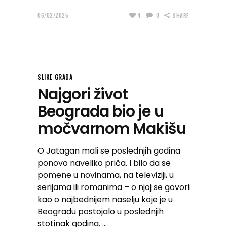
06/02/2025
4
0
SHARE
SLIKE GRADA
Najgori život
Beograda bio je u
močvarnom Makišu
O Jatagan mali se poslednjih godina
ponovo naveliko priča. I bilo da se
pomene u novinama, na televiziji, u
serijama ili romanima – o njoj se govori
kao o najbednijem naselju koje je u
Beogradu postojalo u poslednjih
stotinak godina.