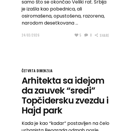
samo što se okončao Veliki rat. Srbija
je izašla kao pobednica, ali
osiromašena, opustošena, razorena,
narodom desetkovana
24/03/2026
5
0
SHARE
ČETVRTA DIMENZIJA
Arhitekta sa idejom
da zauvek “sredi”
Topčidersku zvezdu i
Hajd park
Kada je kao “kadar” postavljen na čelo
urbanista Beograda odmah posle