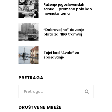
Rušenje jugoslovenskih
tabua – promena pola kao
novinska tema
“Dobrovoljno” davanje
plata za NBG tramvaj
Tajni kod “Avala” za
spašavanje
PRETRAGA
Search
for:
DRUŠTVENE MREŽE