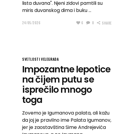
lista duvana". Njeni zidovi pamtili su
miris duvanskog dima i buku
24/05/2026
6
0
SHARE
SVETLOSTI VELEGRADA
Impozantne lepotice
na čijem putu se
isprečilo mnogo
toga
Zovemo je Igumanova palata, ali kažu
da joj je pravilno ime Palata Igumanov,
jer je zaostavština Sime Andrejevića