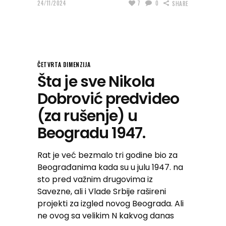
24/11/2024
7
0
SHARE
ČETVRTA DIMENZIJA
Šta je sve Nikola
Dobrović predvideo
(za rušenje) u
Beogradu 1947.
Rat je već bezmalo tri godine bio za
Beograđanima kada su u julu 1947. na
sto pred važnim drugovima iz
Savezne, ali i Vlade Srbije rašireni
projekti za izgled novog Beograda. Ali
ne ovog sa velikim N kakvog danas