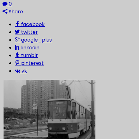
0
Share
facebook
twitter
google_plus
linkedin
tumblr
pinterest
vk