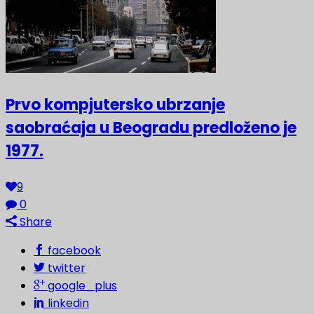
Prvo kompjutersko ubrzanje
saobraćaja u Beogradu predloženo je
1977.
9
0
Share
facebook
twitter
google_plus
linkedin