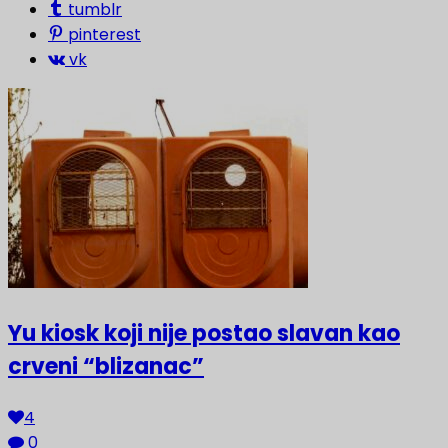
tumblr
pinterest
vk
Yu kiosk koji nije postao slavan kao
crveni “blizanac”
4
0