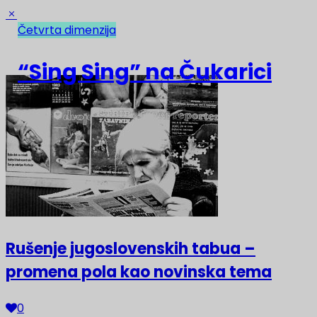
Četvrta dimenzija
NAJNOVIJE
“Sing Sing” na Čukarici
Rušenje jugoslovenskih tabua –
promena pola kao novinska tema
0