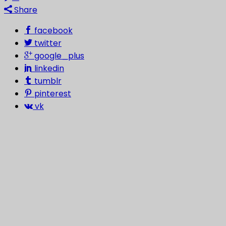
Share
facebook
twitter
google_plus
linkedin
tumblr
pinterest
vk