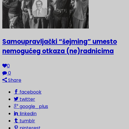
Samoupravljački “šejming” umesto
nemogućeg otkaza (ne)radnicima
0
0
Share
facebook
twitter
google_plus
linkedin
tumblr
pinterest