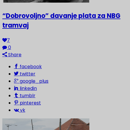
“Dobrovoljno” davanje plata za NBG
tramvaj
7
0
Share
facebook
twitter
google_plus
linkedin
tumblr
pinterest
vk