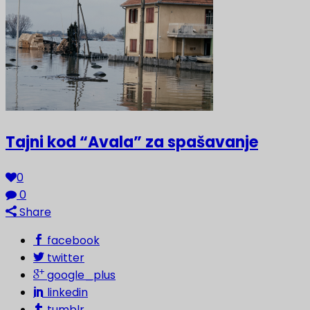
Tajni kod “Avala” za spašavanje
0
0
Share
facebook
twitter
google_plus
linkedin
tumblr