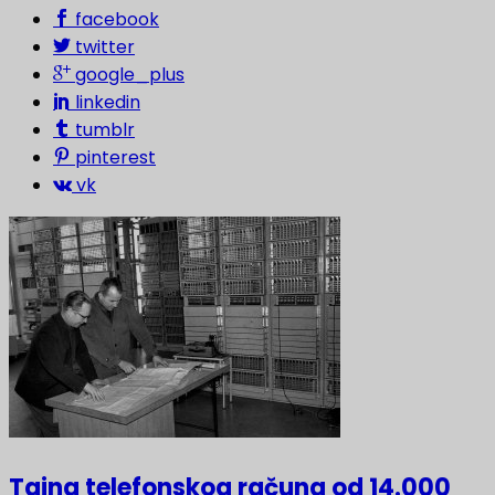
facebook
twitter
google_plus
linkedin
tumblr
pinterest
vk
Tajna telefonskog računa od 14.000