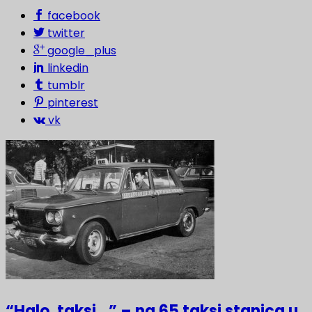
facebook
twitter
google_plus
linkedin
tumblr
pinterest
vk
“Halo, taksi…” – na 65 taksi stanica u