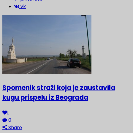
vk
Spomenik straži koja je zaustavila
kugu prispelu iz Beograda
1
0
Share