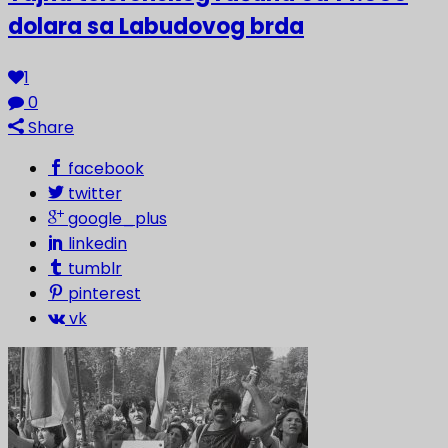
dolara sa Labudovog brda
1
0
Share
facebook
twitter
google_plus
linkedin
tumblr
pinterest
vk