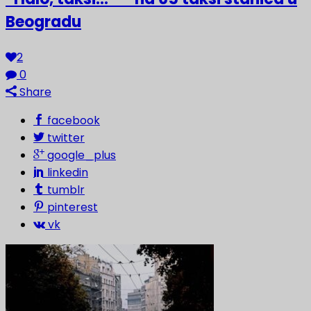
Beogradu
2
0
Share
facebook
twitter
google_plus
linkedin
tumblr
pinterest
vk