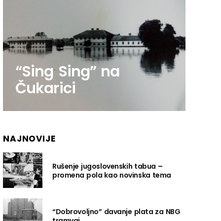
“Sing Sing” na
Čukarici
NAJNOVIJE
Rušenje jugoslovenskih tabua –
promena pola kao novinska tema
“Dobrovoljno” davanje plata za NBG
tramvaj