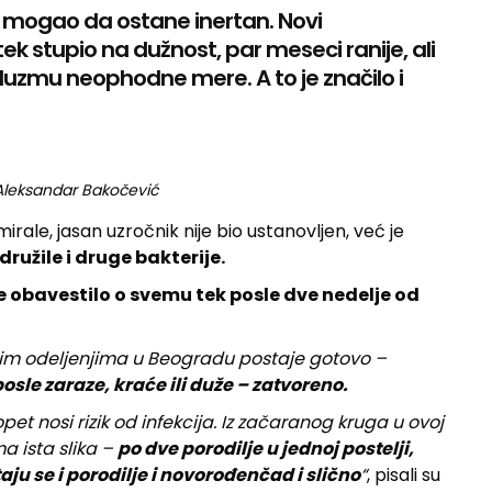
e mogao da ostane inertan. Novi
k stupio na dužnost, par meseci ranije, ali
uzmu neophodne mere. A to je značilo i
Aleksandar Bakočević
irale, jasan uzročnik nije bio ustanovljen, već je
družile i druge bakterije.
e obavestilo o svemu tek posle dve nedelje od
skim odeljenjima u Beogradu postaje gotovo –
osle zaraze, kraće ili duže – zatvoreno.
pet nosi rizik od infekcija. Iz začaranog kruga u ovoj
a ista slika –
po dve porodilje u jednoj postelji,
ju se i porodilje i novorođenčad i slično
“
, pisali su