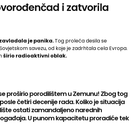
ovorođenčad i zatvorila
zavladala je panika.
Tog proleća desila se
Sovjetskom savezu, od koje je zadrhtala cela Evropa.
om
širio radioaktivni oblak.
 se proširio porodilištem u Zemunu! Zbog tog
osle četiri decenije rada. Koliko je situacija
dilište ostati zamandaljeno narednih
ogađaja. U punom kapacitetu proradiće tek