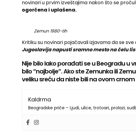
novinari u prvim izveštajima nakon što se proču
ogorčena i uplašena.
Zemun 1980-tih
Kritiku su novinari pojačavali izjavama da se sve
Jugoslavija napusti sramno mesto na čelu list
Nije bilo lako porađati se u Beogradu u 
bilo “najbolje”. Ako ste Zemunka ili Zemu
veliku sreću da niste bili na ovom crno
Kaldrma
Beogradske priče – Ljudi, ulice, trotoari, prolazi, su