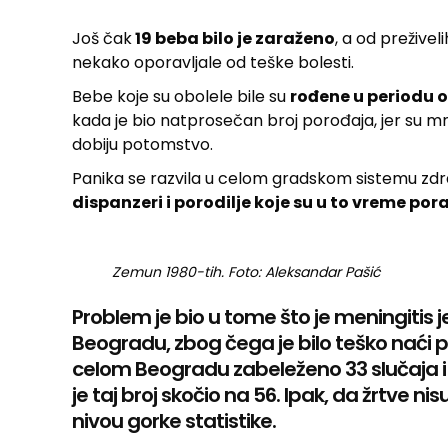
Još čak
19 beba bilo je zaraženo
, a od preživel
nekako oporavljale od teške bolesti.
Bebe koje su obolele bile su
rođene u periodu o
kada je bio natprosečan broj porođaja, jer su mn
dobiju potomstvo.
Panika se razvila u celom gradskom sistemu zd
dispanzeri i porodilje koje su u to vreme po
Zemun 1980-tih. Foto: Aleksandar Pašić
Problem je bio u tome što je meningitis 
Beogradu, zbog čega je bilo teško naći pr
celom Beogradu zabeleženo 33 slučaja i 
je taj broj skočio na 56. Ipak, da žrtve 
nivou gorke statistike.