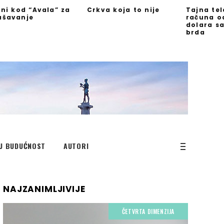
jni kod “Avala” za
Crkva koja to nije
Tajna te
ašavanje
računa o
dolara s
brda
U BUDUĆNOST
AUTORI
NAJZANIMLJIVIJE
ČETVRTA DIMENZIJA