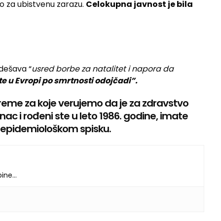
lo za ubistvenu zarazu.
Celokupna javnost je bila
 dešava “
usred borbe za natalitet i napora da
e u Evropi po smrtnosti odojčadi”.
vreme za koje verujemo da je za zdravstvo
nac i rođeni ste u leto 1986. godine, imate
m epidemiološkom spisku.
dbine…