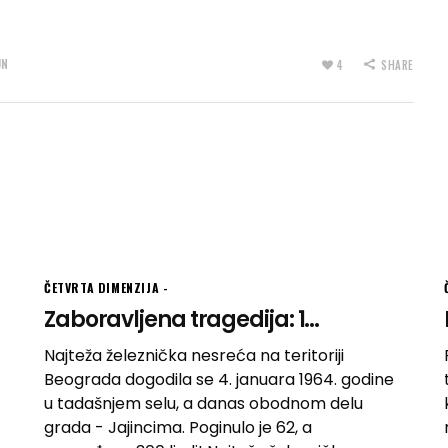
UN
4
SHARE
ČETVRTA DIMENZIJA
Zaboravljena tragedija: 1...
Najteža železnička nesreća na teritoriji
Beograda dogodila se 4. januara 1964. godine
u tadašnjem selu, a danas obodnom delu
grada - Jajincima. Poginulo je 62, a