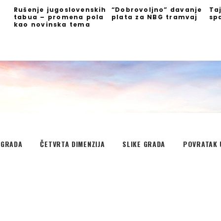
Rušenje jugoslovenskih
“Dobrovoljno” davanje
Ta
tabua – promena pola
plata za NBG tramvaj
sp
kao novinska tema
EGRADA
ČETVRTA DIMENZIJA
SLIKE GRADA
POVRATAK 