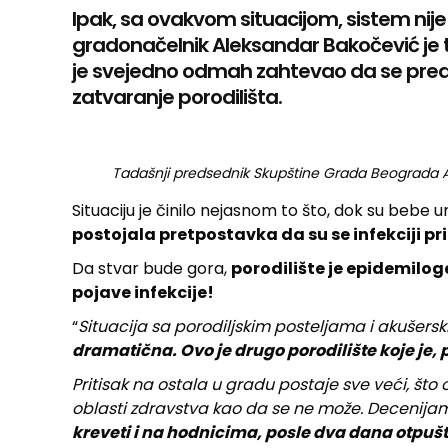
Ipak, sa ovakvom situacijom, sistem nij
gradonačelnik Aleksandar Bakočević je te
je svejedno odmah zahtevao da se pred
zatvaranje porodilišta.
Tadašnji predsednik Skupštine Grada Beograda 
Situaciju je činilo nejasnom to što, dok su bebe um
postojala pretpostavka da su se infekciji pri
Da stvar bude gora,
porodilište je epidemilog
pojave infekcije!
“
Situacija sa porodiljskim posteljama i akušer
dramatična. Ovo je drugo porodilište koje je, p
Pritisak na ostala u gradu postaje sve veći, što o
oblasti zdravstva kao da se ne može. Decenijam
kreveti i na hodnicima, posle dva dana otpušta