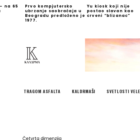
 – na 65
Prvo kompjutersko
Yu kiosk koji nije
u
ubrzanje saobraćaja u
postao slavan kao
Beogradu predloženo je
crveni “blizanac”
1977.
TRAGOM ASFALTA
KALDRMAŠI
SVETLOSTI VEL
Četvrta dimenzija