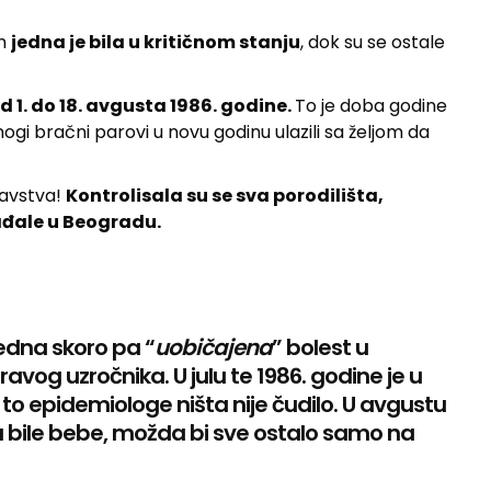
ih
jedna je bila u kritičnom stanju
, dok su se ostale
d 1. do 18. avgusta 1986. godine.
To je doba godine
ogi bračni parovi u novu godinu ulazili sa željom da
ravstva!
Kontrolisala su se sva porodilišta,
rađale u Beogradu.
jedna skoro pa “
uobičajena
” bolest u
avog uzročnika. U julu te 1986. godine je u
to epidemiologe ništa nije čudilo. U avgustu
nisu bile bebe, možda bi sve ostalo samo na