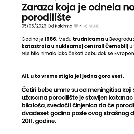
Zaraza koja je odnela n
porodilište
05/06/2026
Od
Kaldrma
4
SHARE
Godina je
1986
. Među
trudnicama
u Beogradu
katastrofa u nuklearnoj centrali Černobilj
u 
Nije bilo nimalo lako čekati bebu dok se Evrop
Ali, u to vreme stigla je i jedna gora vest.
Četiri bebe umrle su od meningitisa koji
užasa na porodilište je stavljen katanac p
bila loša, svedoči i činjenica da će poro
dvadeset godina posle ovog strašnog d
2011. godine.