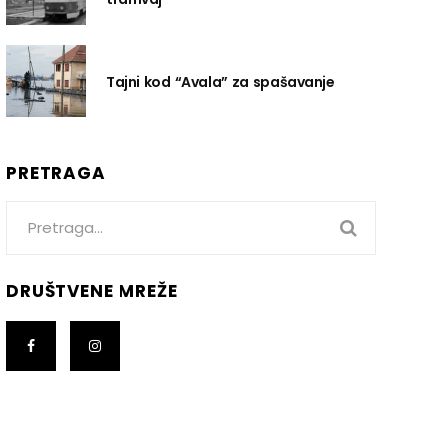
Tajni kod “Avala” za spašavanje
PRETRAGA
Search
for:
DRUŠTVENE MREŽE