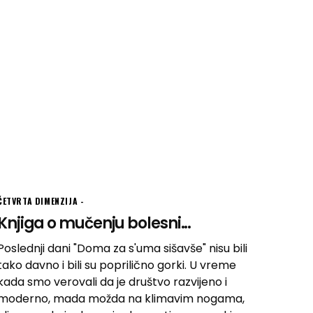
ČETVRTA DIMENZIJA
Knjiga o mučenju bolesni...
Poslednji dani "Doma za s'uma sišavše" nisu bili
tako davno i bili su poprilično gorki. U vreme
kada smo verovali da je društvo razvijeno i
moderno, mada možda na klimavim nogama,