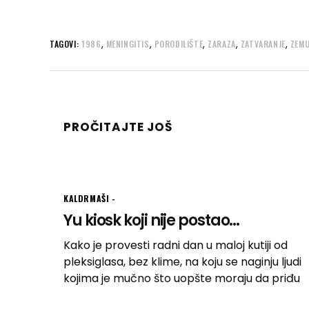
,
,
,
,
,
TAGOVI:
1986
MENINGITIS
PORODILIŠTE
ZARAZA
ZATVARANJE
ZEM
PROČITAJTE JOŠ
KALDRMAŠI
Yu kiosk koji nije postao...
Kako je provesti radni dan u maloj kutiji od
pleksiglasa, bez klime, na koju se naginju ljudi
kojima je mučno što uopšte moraju da priđu