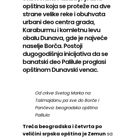
opština koja se proteže na dve
strane velike reke i obuhvata
urbani deo centra grada,
Karaburmu i komletnu levu
obalu Dunava, gde je najveće
naselje Borča. Postoji
dugogodišnja inicijativa da se
banatski deo Palilule proglasi
opštinom Dunavski venac.
Od crkve Svetog Marka na
Tašmajdanu pa sve do Borče i
Pančeva: beogradska opština
Palilula
Treća beogradska i četvrta po
veličini srpska opština je Zemun
sa