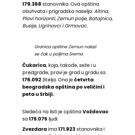
179.368
stanovnika. Ova opština
obuhvata i prigradska naselja:
Altina,
Plavi horizonti, Zemun polje, Batajnica,
Busije, Ugrinovci i Grmovac.
Granica opštine Zemun nalazi
se čak u poljima Srema
Čukarica
, koja, takođe, seže i u
predgrađe, pravi je grad u gradu sa
176.092
žitelja. Ona je
četvrta
beogradska opština po veličini i
peta u Srbiji.
Sledeća na listi je opština
Voždovac
sa
175.075
ljudi.
Zvezdara
ima
171.923
stanovnika i