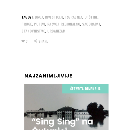
,
,
,
,
TAGOVI:
BROJ
INVESTICIJE
IZGRADNJA
OPŠTINE
,
,
,
,
,
PRUGE
PUTEVI
RAZVOJ
REGIONALNO
SAOBRAĆAJ
,
STANOVNIŠTVO
URBANIZAM
3
SHARE
NAJZANIMLJIVIJE
ČETVRTA DIMENZIJA
“Sing Sing” na