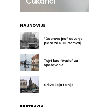
Čukarici
NAJNOVIJE
“Dobrovoljno” davanje
plata za NBG tramvaj
Tajni kod “Avala” za
spašavanje
Crkva koja to nije
PRETRAGA