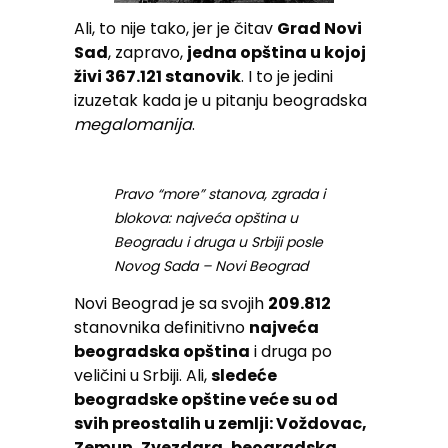
Ali, to nije tako, jer je čitav
Grad Novi
Sad
, zapravo,
jedna opština u kojoj
živi 367.121 stanovik
. I to je jedini
izuzetak kada je u pitanju beogradska
megalomanija
.
Pravo “more” stanova, zgrada i
blokova: najveća opština u
Beogradu i druga u Srbiji posle
Novog Sada – Novi Beograd
Novi Beograd je sa svojih
209.812
stanovnika definitivno
najveća
beogradska opština
i druga po
veličini u Srbiji. Ali,
sledeće
beogradske opštine veće su od
svih preostalih u zemlji: Voždovac,
Zemun, Zvezdara, beogradska