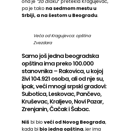
ona je
“za dlaku
” pretekla Kragujevac,
pa je tako
na sedmom mestu u
Srbiji, a na šestom u Beogradu
.
Veća od Kragujevca: opština
Zvezdara
Samo još jedna beogradska
opština ima preko 100.000
stanovnika – Rakovica, u kojoj
živi 104.921 osoba, ali od nje su,
ipak, veći mnogi srpski gradovi:
Subotica, Leskovac, Pančevo,
Kruševac, Kraljevo, Novi Pazar,
Zrenjanin, Čačak i Šabac.
Niš
bi bio
veći od Novog Beograda
,
kada bi
bio jedna opština
, jer ima