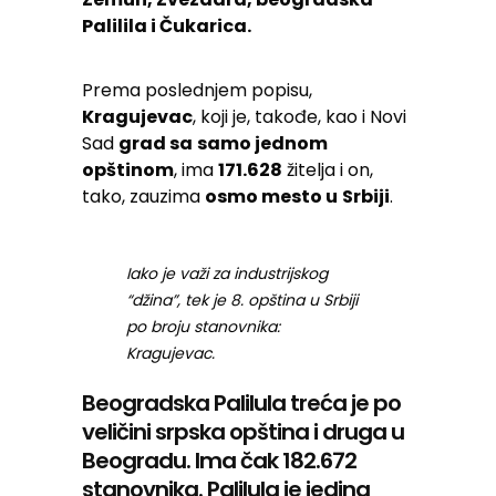
Palilila i Čukarica.
Prema poslednjem popisu,
Kragujevac
, koji je, takođe, kao i Novi
Sad
grad sa
samo jednom
opštinom
, ima
171.628
žitelja i on,
tako, zauzima
osmo mesto u
Srbiji
.
Iako je važi za industrijskog
“džina”, tek je 8. opština u Srbiji
po broju stanovnika:
Kragujevac.
Beogradska Palilula treća je po
veličini srpska opština i druga u
Beogradu. Ima čak 182.672
stanovnika. Palilula je jedina