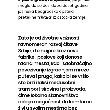
moglo da se desi da za deset godina
još neka beogradska opština
pretekne “
rivala
” iz ostatka zemlje.
Zato je od životne važnosti
ravnomeran razvoj čitave
Srbije, i to najpre kroz nove
fabrike i poslove koji donose
radna mesta, kao i saobraćajno
povezivanje izgradnjom mreže
puteva i pruga, kako bi se vršio
što brži i lakši međusobni
transport sirovina i proizvoda,
čime lokalno stanovništvo
dobija mogućnost da komforno
živi u svojim mestima bez