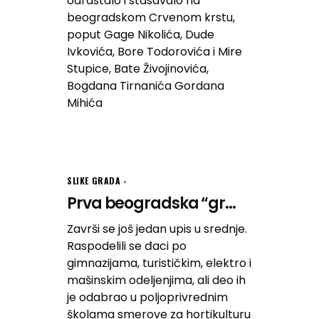
odrastalo i stasavalo na
beogradskom Crvenom krstu,
poput Gage Nikolića, Dude
Ivkovića, Bore Todorovića i Mire
Stupice, Bate Živojinovića,
Bogdana Tirnanića Gordana
Mihića
SLIKE GRADA
Prva beogradska “gr...
Završi se još jedan upis u srednje.
Raspodelili se đaci po
gimnazijama, turističkim, elektro i
mašinskim odeljenjima, ali deo ih
je odabrao u poljoprivrednim
školama smerove za hortikulturu