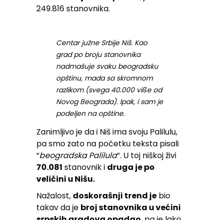
249.816 stanovnika.
Centar južne Srbije Niš. Kao
grad po broju stanovnika
nadmašuje svaku beogradsku
opštinu, mada sa skromnom
razlikom (svega 40.000 viße od
Novog Beograda). Ipak, i sam je
podeljen na opštine.
Zanimljivo je da i Niš ima svoju Palilulu,
pa smo zato na početku teksta pisali
“
beogradska Palilula
“. U toj niškoj živi
70.081
stanovnik i
druga je po
veličini u Nišu.
Nažalost,
doskorašnji trend je
bio
takav da je
broj stanovnika u većini
srpskih gradova opadao
, pa je lako