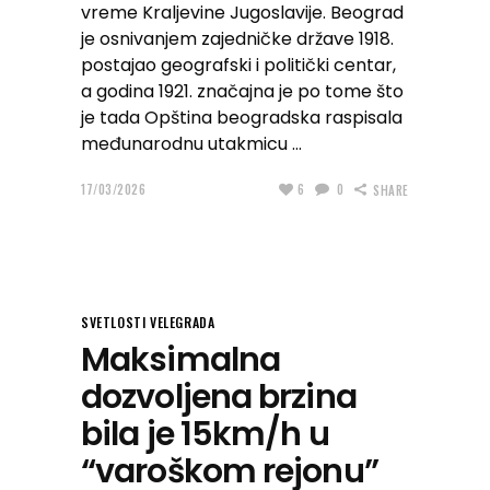
vreme Kraljevine Jugoslavije. Beograd
je osnivanjem zajedničke države 1918.
postajao geografski i politički centar,
a godina 1921. značajna je po tome što
je tada Opština beogradska raspisala
međunarodnu utakmicu
17/03/2026
6
0
SHARE
SVETLOSTI VELEGRADA
Maksimalna
dozvoljena brzina
bila je 15km/h u
“varoškom rejonu”