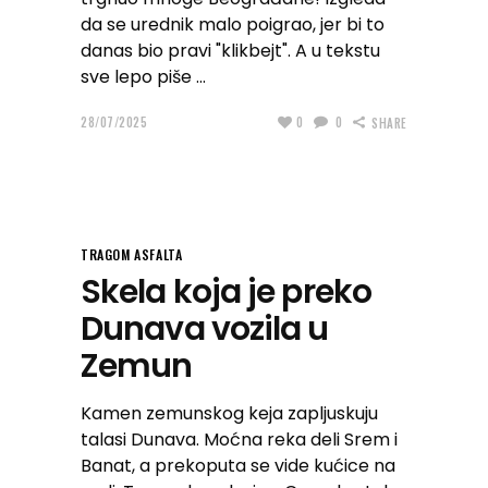
da se urednik malo poigrao, jer bi to
danas bio pravi "klikbejt". A u tekstu
sve lepo piše
28/07/2025
0
0
SHARE
TRAGOM ASFALTA
Skela koja je preko
Dunava vozila u
Zemun
Kamen zemunskog keja zapljuskuju
talasi Dunava. Moćna reka deli Srem i
Banat, a prekoputa se vide kućice na