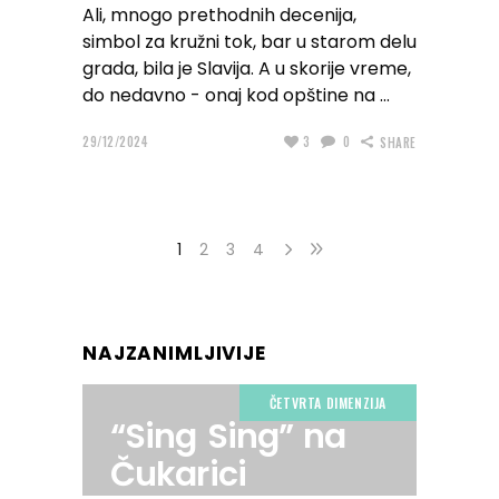
Ali, mnogo prethodnih decenija,
simbol za kružni tok, bar u starom delu
grada, bila je Slavija. A u skorije vreme,
do nedavno - onaj kod opštine na
29/12/2024
3
0
SHARE
1
2
3
4
NAJZANIMLJIVIJE
ČETVRTA DIMENZIJA
“Sing Sing” na
Čukarici