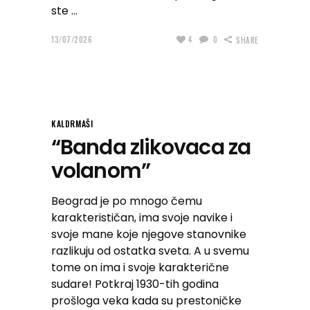
ste
13/07/2026
4
0
SHARE
KALDRMAŠI
“Banda zlikovaca za
volanom”
Beograd je po mnogo čemu
karakterističan, ima svoje navike i
svoje mane koje njegove stanovnike
razlikuju od ostatka sveta. A u svemu
tome on ima i svoje karakterične
sudare! Potkraj 1930-tih godina
prošloga veka kada su prestoničke