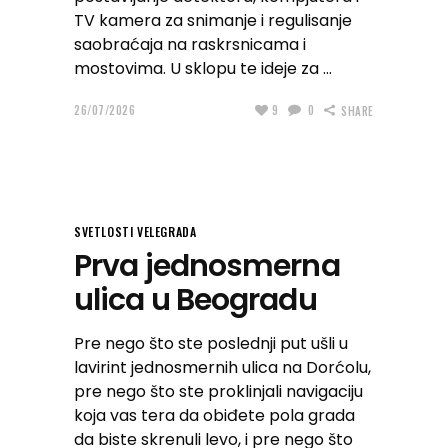
TV kamera za snimanje i regulisanje
saobraćaja na raskrsnicama i
mostovima. U sklopu te ideje za
26/07/2026
9
0
SHARE
SVETLOSTI VELEGRADA
Prva jednosmerna
ulica u Beogradu
Pre nego što ste poslednji put ušli u
lavirint jednosmernih ulica na Dorćolu,
pre nego što ste proklinjali navigaciju
koja vas tera da obiđete pola grada
da biste skrenuli levo, i pre nego što