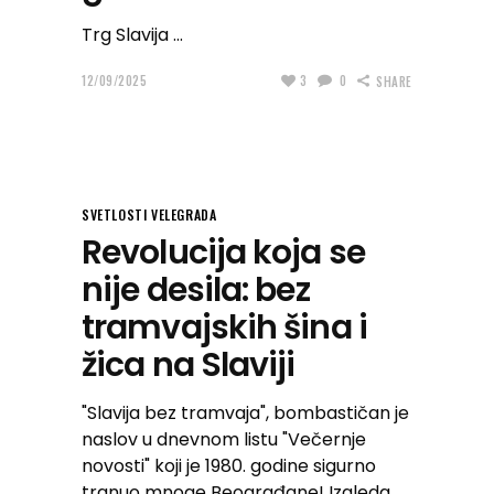
Trg Slavija
12/09/2025
3
0
SHARE
SVETLOSTI VELEGRADA
Revolucija koja se
nije desila: bez
tramvajskih šina i
žica na Slaviji
"Slavija bez tramvaja", bombastičan je
naslov u dnevnom listu "Večernje
novosti" koji je 1980. godine sigurno
trgnuo mnoge Beograđane! Izgleda