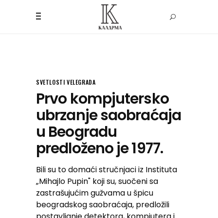
SVETLOSTI VELEGRADA
Prvo kompjutersko
ubrzanje saobraćaja
u Beogradu
predloženo je 1977.
Bili su to domaći stručnjaci iz Instituta
„Mihajlo Pupin" koji su, suočeni sa
zastrašujućim gužvama u špicu
beogradskog saobraćaja, predložili
postavljanje detektora, kompjutera i