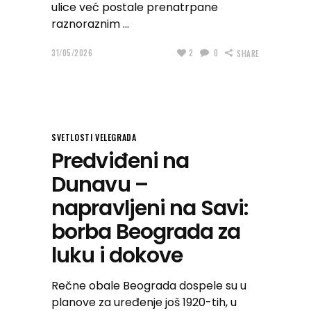
ulice već postale prenatrpane
raznoraznim
31/05/2026
2
0
SHARE
SVETLOSTI VELEGRADA
Predviđeni na
Dunavu –
napravljeni na Savi:
borba Beograda za
luku i dokove
Rečne obale Beograda dospele su u
planove za uređenje još 1920-tih, u