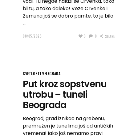
vodi. Tu negde nalazi se Crvenka, tako
blizu, a tako daleko! Veze Crvenke i
Zemuna još se dobro pamte, to je bilo
08/05/2025
3
0
SHARE
SVETLOSTI VELEGRADA
Put kroz sopstvenu
utrobu – tuneli
Beograda
Beograd, grad iznikao na grebenu,
premrežen je tunelima još od antičkih
vremena! Iako još nemamo pravi