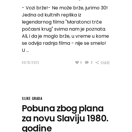
- Vozi brže!- Ne može brže, jurimo 30!
Jedna od kultnih replika iz
legendarnog filma "Maratonci trče
počasni krug" svima nam je poznata.
Ali, i da je moglo brže, u vreme u kome
se odvija radnja filma - nije se smelo!
U
08/10/2025
4
0
SHARE
SLIKE GRADA
Pobuna zbog plana
za novu Slaviju 1980.
godine