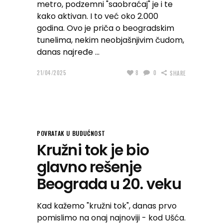
metro, podzemni "saobraćaj" je i te
kako aktivan. I to već oko 2.000
godina. Ovo je priča o beogradskim
tunelima, nekim neobjašnjivim čudom,
danas najređe
21/04/2025
8
0
SHARE
POVRATAK U BUDUĆNOST
Kružni tok je bio
glavno rešenje
Beograda u 20. veku
Kad kažemo "kružni tok", danas prvo
pomislimo na onaj najnoviji - kod Ušća.