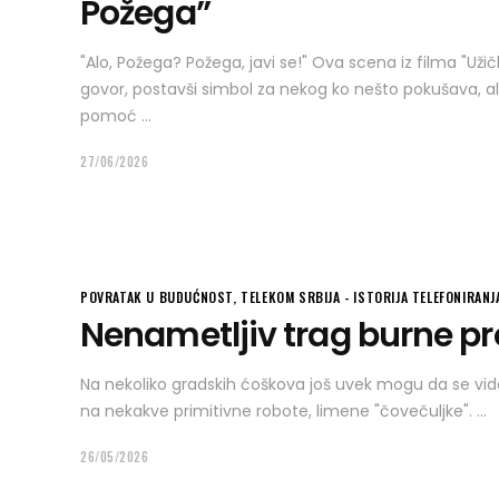
Požega”
"Alo, Požega? Požega, javi se!" Ova scena iz filma "Užič
govor, postavši simbol za nekog ko nešto pokušava, ali
pomoć
27/06/2026
POVRATAK U BUDUĆNOST
,
TELEKOM SRBIJA - ISTORIJA TELEFONIRANJ
Nenametljiv trag burne pr
Na nekoliko gradskih ćoškova još uvek mogu da se vi
na nekakve primitivne robote, limene "čovečuljke".
26/05/2026