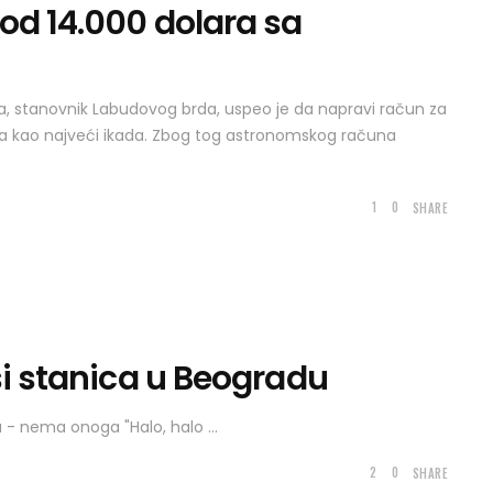
od 14.000 dolara sa
, stanovnik Labudovog brda, uspeo je da napravi račun za
ija kao najveći ikada. Zbog tog astronomskog računa
1
0
SHARE
si stanica u Beogradu
gu - nema onoga "Halo, halo
2
0
SHARE