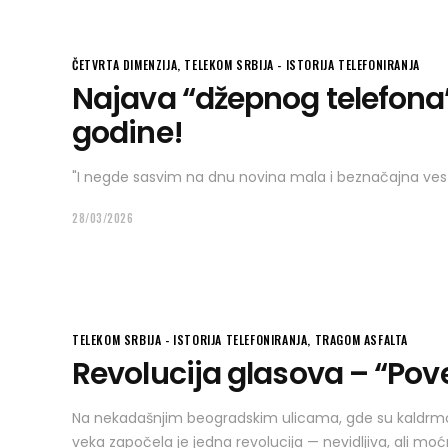
ČETVRTA DIMENZIJA
,
TELEKOM SRBIJA - ISTORIJA TELEFONIRANJA
Najava “džepnog telefona”
godine!
"I negde sasvim na dnu novina mala i beznačajna ve
28/03/2026
TELEKOM SRBIJA - ISTORIJA TELEFONIRANJA
,
TRAGOM ASFALTA
Revolucija glasova – “Pove
Na nekadašnjim beogradskim ulicama, gde su kaldrmom 
veka započela je jedna revolucija — nevidljiva, ali moć