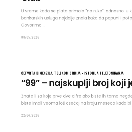
U vreme kada se plata primala "na ruke", odnosno, u 
bankarskih usluga najdalje znala kako da popuni i potpi
Govorimo
08/05/2026
ČETVRTA DIMENZIJA
,
TELEKOM SRBIJA - ISTORIJA TELEFONIRANJA
“99” – najskuplji broj koj
Znate li za koje prve dve cifre ako biste ih tamo negde 
biste imali veoma loš osećaj na kraju meseca kada bi st
22/04/2026