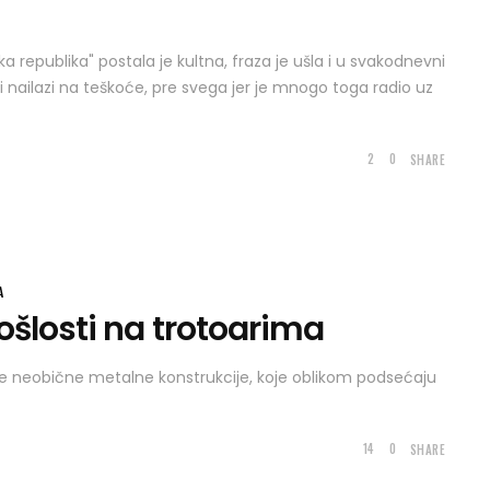
ka republika" postala je kultna, fraza je ušla i u svakodnevni
 nailazi na teškoće, pre svega jer je mnogo toga radio uz
2
0
SHARE
A
ošlosti na trotoarima
de neobične metalne konstrukcije, koje oblikom podsećaju
14
0
SHARE