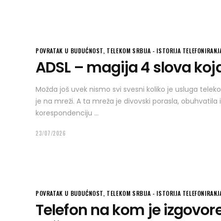
POVRATAK U BUDUĆNOST
,
TELEKOM SRBIJA - ISTORIJA TELEFONIRANJ
ADSL – magija 4 slova koja
Možda još uvek nismo svi svesni koliko je usluga telekom
je na mreži. A ta mreža je divovski porasla, obuhvatila
korespondenciju
23/07/2026
POVRATAK U BUDUĆNOST
,
TELEKOM SRBIJA - ISTORIJA TELEFONIRANJ
Telefon na kom je izgovor