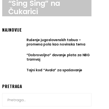
“Sing Sing” na
Čukarici
NAJNOVIJE
Rušenje jugoslovenskih tabua –
promena pola kao novinska tema
“Dobrovoljno” davanje plata za NBG
tramvaj
Tajni kod “Avala” za spašavanje
PRETRAGA
Search
for: