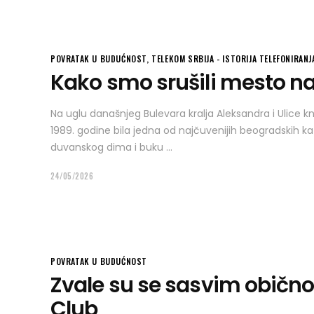
POVRATAK U BUDUĆNOST
,
TELEKOM SRBIJA - ISTORIJA TELEFONIRANJ
Kako smo srušili mesto n
Na uglu današnjeg Bulevara kralja Aleksandra i Ulice k
1989. godine bila jedna od najčuvenijih beogradskih kafa
duvanskog dima i buku
24/05/2026
POVRATAK U BUDUĆNOST
Zvale su se sasvim obično
Club