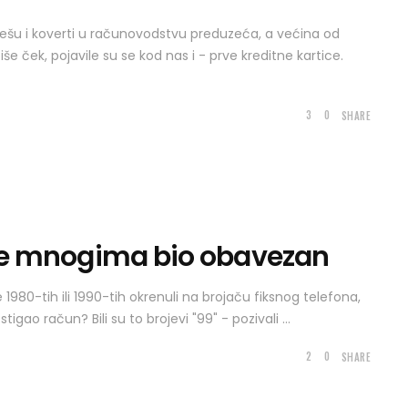
kešu i koverti u računovodstvu preduzeća, a većina od
še ček, pojavile su se kod nas i - prve kreditne kartice.
3
0
SHARE
i je mnogima bio obavezan
1980-tih ili 1990-tih okrenuli na brojaču fiksnog telefona,
igao račun? Bili su to brojevi "99" - pozivali
2
0
SHARE