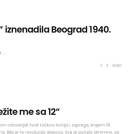
 iznenadila Beograd 1940.
st
6
0
SHARE
žite me sa 12”
odzvanjali tvrdi točkovi kočija i zaprega, krajem 19.
na. Bila je to revolucija glasova. Sve je počelo skromno, sa