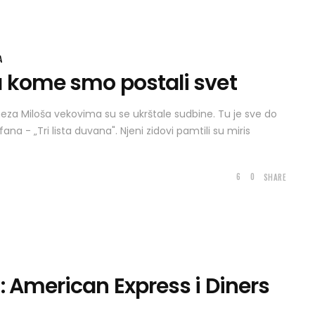
A
a kome smo postali svet
neza Miloša vekovima su se ukrštale sudbine. Tu je sve do
na - „Tri lista duvana". Njeni zidovi pamtili su miris
6
0
SHARE
: American Express i Diners