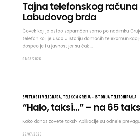
Tajna telefonskog računa 
Labudovog brda
Čovek koji je ostao zapamćen samo po nadimku Gruja
telefon koji je ušao u istoriju domaćih telekomunikac
dospeo je i u javnost jer su čak
01/08/2026
SVETLOSTI VELEGRADA
,
TELEKOM SRBIJA - ISTORIJA TELEFONIRANJA
“Halo, taksi…” – na 65 tak
Kako danas zovete taksi? Aplikacije su odnele preva
27/07/2026