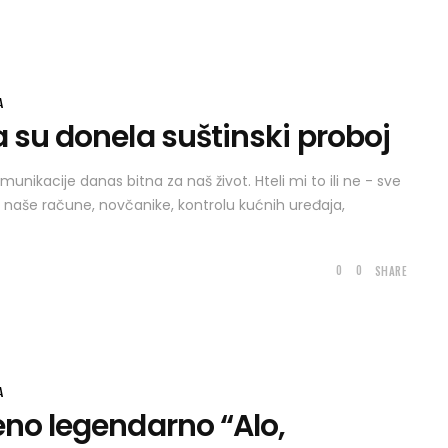
A
 su donela suštinski proboj
unikacije danas bitna za naš život. Hteli mi to ili ne - sve
 i naše račune, novčanike, kontrolu kućnih uređaja,
0
0
SHARE
A
eno legendarno “Alo,