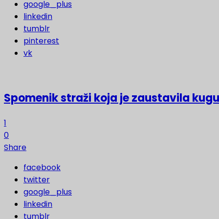
google_plus
linkedin
tumblr
pinterest
vk
Spomenik straži koja je zaustavila kugu
1
0
Share
facebook
twitter
google_plus
linkedin
tumblr