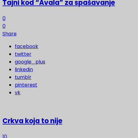
Tajni kod “Avala” za spašavanje
0
0
Share
facebook
twitter
google_plus
linkedin
tumblr
pinterest
vk
Crkva koja to nije
10