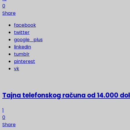
0
Share
facebook
twitter
google_plus
linkedin
tumblr
pinterest
vk
Tajna telefonskog računa od 14.000 do
1
0
Share