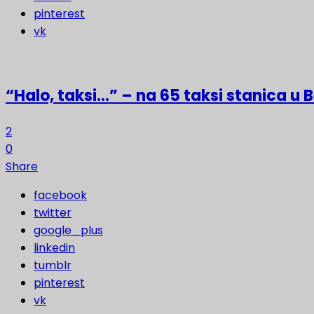
pinterest
vk
“Halo, taksi…” – na 65 taksi stanica u
2
0
Share
facebook
twitter
google_plus
linkedin
tumblr
pinterest
vk