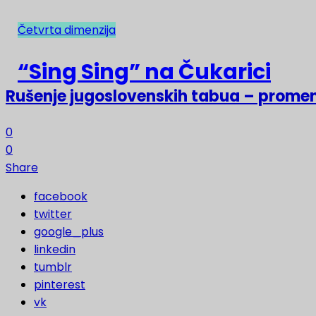
Četvrta dimenzija
NAJNOVIJE
“Sing Sing” na Čukarici
Rušenje jugoslovenskih tabua – prome
0
0
Share
facebook
twitter
google_plus
linkedin
tumblr
pinterest
vk