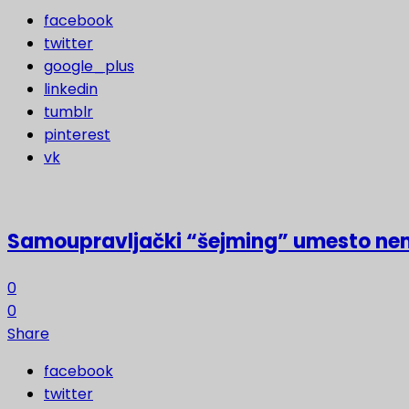
facebook
twitter
google_plus
linkedin
tumblr
pinterest
vk
Samoupravljački “šejming” umesto ne
0
0
Share
facebook
twitter