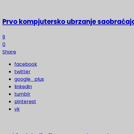
Prvo kompjutersko ubrzanje saobraćaja
9
0
Share
facebook
twitter
google_plus
linkedin
tumblr
pinterest
vk