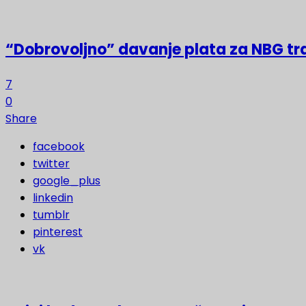
“Dobrovoljno” davanje plata za NBG t
7
0
Share
facebook
twitter
google_plus
linkedin
tumblr
pinterest
vk