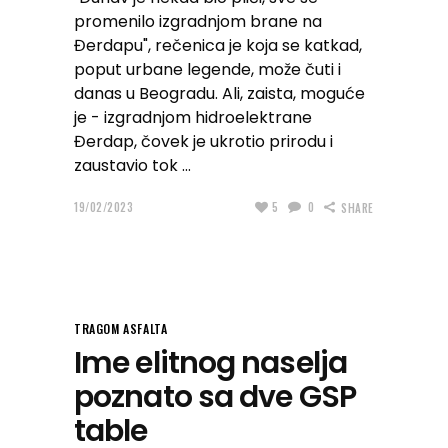
promenilo izgradnjom brane na
Đerdapu", rečenica je koja se katkad,
poput urbane legende, može čuti i
danas u Beogradu. Ali, zaista, moguće
je - izgradnjom hidroelektrane
Đerdap, čovek je ukrotio prirodu i
zaustavio tok
19/02/2023
5
0
SHARE
TRAGOM ASFALTA
Ime elitnog naselja
poznato sa dve GSP
table