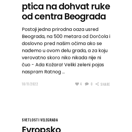
ptica na dohvat ruke
od centra Beograda
Postoji jedna prirodna oaza usred
Beograda, na 500 metara od Dorćola i
doslovno pred našim očima ako se
nađemo u ovom delu grada, a za koju
verovatno skoro niko nikada nije ni
čuo - Ada Kožara! Veliki zeleni pojas
naspram Ratnog
10/11/2022
4
0
SHARE
SVETLOSTI VELEGRADA
Evropsko