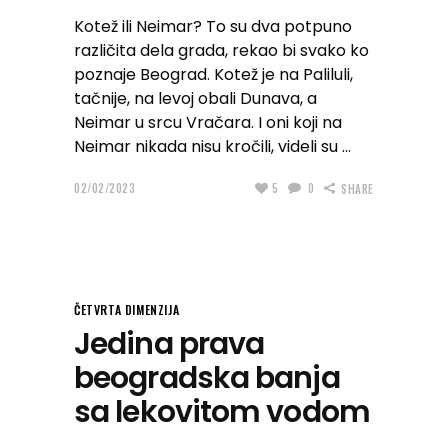
Kotež ili Neimar? To su dva potpuno
različita dela grada, rekao bi svako ko
poznaje Beograd. Kotež je na Paliluli,
tačnije, na levoj obali Dunava, a
Neimar u srcu Vračara. I oni koji na
Neimar nikada nisu kročili, videli su
02/02/2023
5
0
SHARE
ČETVRTA DIMENZIJA
Jedina prava
beogradska banja
sa lekovitom vodom