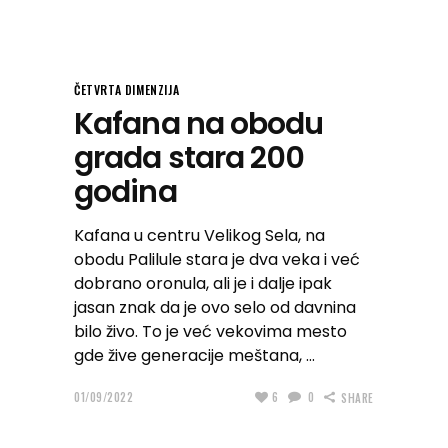
ČETVRTA DIMENZIJA
Kafana na obodu
grada stara 200
godina
Kafana u centru Velikog Sela, na
obodu Palilule stara je dva veka i već
dobrano oronula, ali je i dalje ipak
jasan znak da je ovo selo od davnina
bilo živo. To je već vekovima mesto
gde žive generacije meštana,
01/09/2022
6
0
SHARE