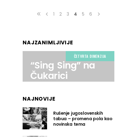
1
2
3
4
5
6
NAJZANIMLJIVIJE
ČETVRTA DIMENZIJA
“Sing Sing” na
Čukarici
NAJNOVIJE
Rušenje jugoslovenskih
tabua – promena pola kao
novinska tema