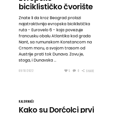
biciklističko čvorište
Znate li da kroz Beograd prolazi
najatraktivnija evropska biciklistička
ruta - Eurovelo 6 - koja povezuje
francusku obalu Atlantika kod grada
Nant, sa rumunskom Konstancom na
Crnom moru, a svojom trasom od
Austrije prati tok Dunava. Zovu je,
stoga, i Dunavska
09/10/2022
5
0
SHARE
KALDRMAŠI
Kako su Dorćolci prvi