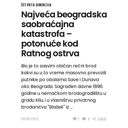
ČETVRTA DIMENZIJA
Najveća beogradska
saobraćajna
katastrofa –
potonuće kod
Ratnog ostrva
Bio je to sasvim običan rečni brod
kakvi su u to vreme masovno prevozili
putnike po obalama Save i Dunava
oko Beograda. Sagrađen davne 1896.
godine u nemačkom brodogradilištu u
gradu Kilu, i u vlasništvu privatnog
brodarstva "Blažek" iz
09/09/2022
7
0
SHARE