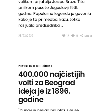
velikom prijatelju Josipu Brozu Titu
prilikom posete Jugoslaviji 1961.
godine. Popularna legenda je govorila
kako je ta primedba, kažu, toliko
razljutila predsednika
25/03/2023
12
0
SHARE
POVRATAK U BUDUĆNOST
400.000 najčistijih
volti za Beograd
ideja je iz 1896.
godine
"Dunav je nekad bio plići, sve se