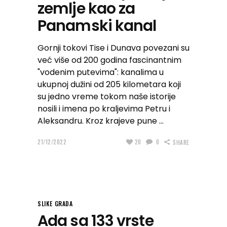
zemlje kao za
Panamski kanal
Gornji tokovi Tise i Dunava povezani su
već više od 200 godina fascinantnim
"vodenim putevima": kanalima u
ukupnoj dužini od 205 kilometara koji
su jedno vreme tokom naše istorije
nosili i imena po kraljevima Petru i
Aleksandru. Kroz krajeve pune
21/12/2022
20
0
SHARE
SLIKE GRADA
Ada sa 133 vrste