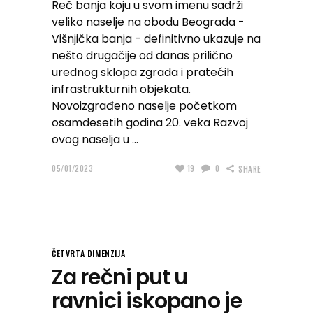
Reč banja koju u svom imenu sadrži
veliko naselje na obodu Beograda -
Višnjička banja - definitivno ukazuje na
nešto drugačije od danas prilično
urednog sklopa zgrada i pratećih
infrastrukturnih objekata.
Novoizgrađeno naselje početkom
osamdesetih godina 20. veka Razvoj
ovog naselja u
05/01/2023
19
0
SHARE
ČETVRTA DIMENZIJA
Za rečni put u
ravnici iskopano je