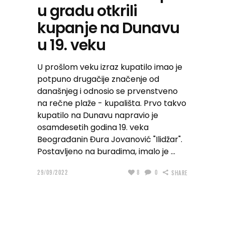
u gradu otkrili
kupanje na Dunavu
u 19. veku
U prošlom veku izraz kupatilo imao je
potpuno drugačije značenje od
današnjeg i odnosio se prvenstveno
na rečne plaže - kupališta. Prvo takvo
kupatilo na Dunavu napravio je
osamdesetih godina 19. veka
Beograđanin Đura Jovanović "Ilidžar".
Postavljeno na buradima, imalo je
29/09/2022
8
0
SHARE