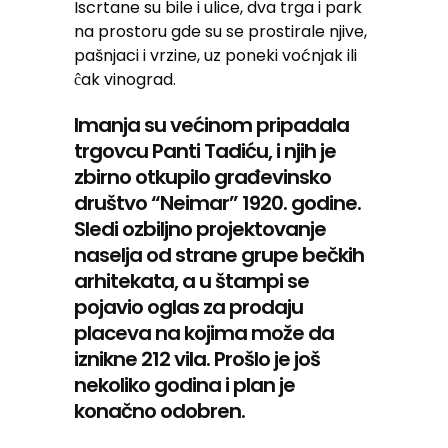
Iscrtane su bile i ulice, dva trga i park
na prostoru gde su se prostirale njive,
pašnjaci i vrzine, uz poneki voćnjak ili
ĉak vinograd.
Imanja su većinom pripadala
trgovcu Panti Tadiću, i njih je
zbirno otkupilo građevinsko
društvo “Neimar” 1920. godine.
Sledi ozbiljno projektovanje
naselja od strane grupe bečkih
arhitekata, a u štampi se
pojavio oglas za prodaju
placeva na kojima može da
iznikne 212 vila. Prošlo je još
nekoliko godina i plan je
konačno odobren.