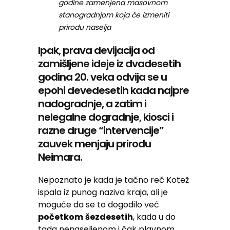
godine zamenjena masovnom
stanogradnjom koja će izmeniti
prirodu naselja
Ipak, prava devijacija od
zamišljene ideje iz dvadesetih
godina 20. veka odvija se u
epohi devedesetih kada najpre
nadogradnje, a zatim i
nelegalne dogradnje, kiosci i
razne druge “intervencije”
zauvek menjaju prirodu
Neimara.
Nepoznato je kada je tačno reč Kotež
ispala iz punog naziva kraja, ali je
moguće da se to dogodilo već
početkom
šezdesetih
, kada u do
tada nenaseljenom i čak plavnom