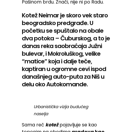
Pašinom brdu. Znači, nije ni po Radu.
Kotež Neimar je skoro vek staro
beogradsko predgrađe. U
početku se spuštalo na obale
dva potoka – Čuburskog, a to je
danas reka saobraćaja Južni
bulevar, i Mokroluškog, velike
“matice” koja i dalje teče,
kaptiran u ogromne cevi ispod
današnjeg auto-puta za Niš u
delu oko Autokomande.
Urbanistička vizija budućeg
naselja
Sama reč
kotež
pojavljuje se kao
toponim na obodima
gradova kao