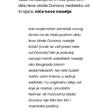
delu leve obale Dunava, nedaleko od
Krnjače,
niče novo naselje
.
Kao svojevrstan zametak novog
života na do tada pustom delu
leve obale Dunava, naselje
Kotež (ovde se vidi preko reke
od Dorćola) bilo je pokušaj
razvoja mirnih satelitskih naselja
oko Beograda tokom
sedamdesetih. Na neki čudan
način, osim imena, u sebi je
sadržalo i tu originalnu ideju od
koje je nastao i prvobitni
Neimar. Ali močvarna obala
Dunava nije bila isto što i
vračarska padina…