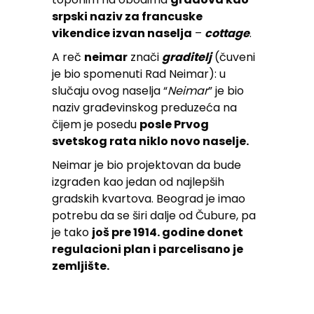
srpski naziv za francuske
vikendice izvan naselja
–
cottage
.
A reč
neimar
znači
graditelj
(čuveni
je bio spomenuti Rad Neimar): u
slučaju ovog naselja “
Neimar
” je bio
naziv građevinskog preduzeća na
čijem je posedu
posle Prvog
svetskog rata niklo novo naselje.
Neimar je bio projektovan da bude
izgrađen kao jedan od najlepših
gradskih kvartova. Beograd je imao
potrebu da se širi dalje od Čubure, pa
je tako
još pre 1914. godine donet
regulacioni plan i parcelisano je
zemljište.