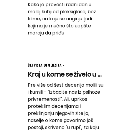
Kako je provesti radni dan u
maloj kutiji od pleksiglasa, bez
klime, na koju se naginju ljudi
kojima je mučno što uopšte
moraju da priđu
ČETVRTA DIMENZIJA
Kraj u kome se živelo u ...
Pre više od šest decenija molili su
i kumili - "izbacite nas iz psihoze
privremenosti". Ali, uprkos
proteklim decenijama i
preklinjanju njegovih žitelja,
naselje o kome govorimo još
postoji, skriveno "u rupi", za koju