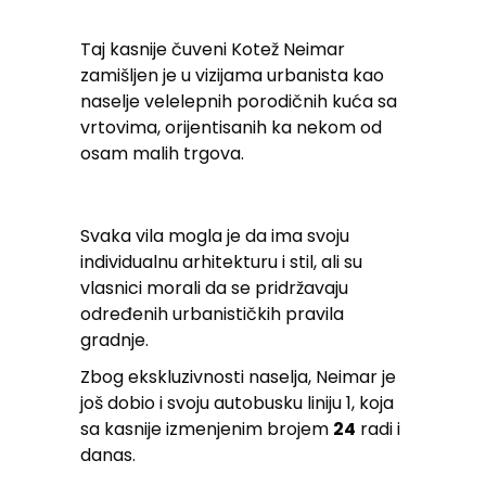
Taj kasnije čuveni Kotež Neimar
zamišljen je u vizijama urbanista kao
naselje velelepnih porodičnih kuća sa
vrtovima, orijentisanih ka nekom od
osam malih trgova.
Svaka vila mogla je da ima svoju
individualnu arhitekturu i stil, ali su
vlasnici morali da se pridržavaju
određenih urbanističkih pravila
gradnje.
Zbog ekskluzivnosti naselja, Neimar je
još dobio i svoju autobusku liniju 1, koja
sa kasnije izmenjenim brojem
24
radi i
danas.