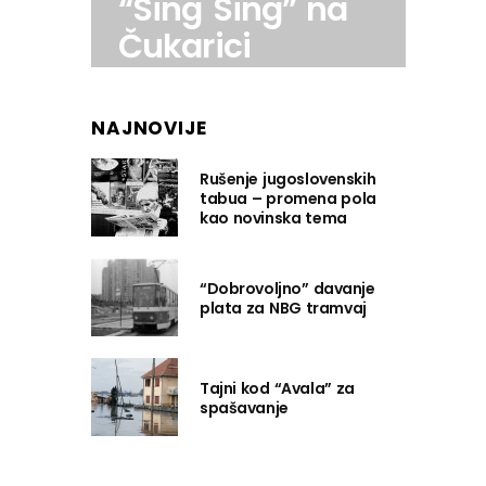
“Sing Sing” na
Čukarici
NAJNOVIJE
Rušenje jugoslovenskih
tabua – promena pola
kao novinska tema
“Dobrovoljno” davanje
plata za NBG tramvaj
Tajni kod “Avala” za
spašavanje