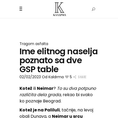
Tragom asfalta
Ime elitnog naselja
poznato sa dve
GSP table
02/02/2023
Od
Kaldrma
5
SHARE
Kotež
ili
Neimar
?
To su dva potpuno
različita dela grada
, rekao bi svako
ko poznaje Beograd.
Kotež je na Paliluli
, tačnije, na levoj
obali Dunava, a
Neimar u srcu