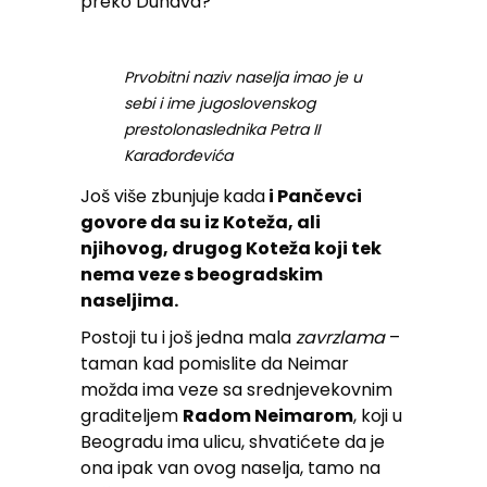
preko Dunava?
Prvobitni naziv naselja imao je u
sebi i ime jugoslovenskog
prestolonaslednika Petra II
Karađorđevića
Još više zbunjuje
kada
i Pančevci
govore da su iz Koteža, ali
njihovog, drugog Koteža koji tek
nema veze s beogradskim
naseljima.
Postoji tu i još jedna mala
zavrzlama
–
taman kad pomislite da Neimar
možda ima veze sa srednjevekovnim
graditeljem
Radom Neimarom
, koji u
Beogradu ima ulicu, shvatićete da je
ona ipak van ovog naselja, tamo na