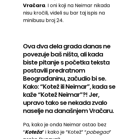
Vračara
. I oni koji na Neimar nikada
nisu kročili, videli su bar taj ispis na
minibusu broj 24.
Ova dva dela grada danas ne
povezuje baš ništa, ali kada
biste pitanje s početka teksta
postavili predratnom
Beograđaninu, začudio bi se.
Kako: “Kotež ili Neimar”, kada se
kaže “Kotež Neimar”?! Jer,
upravo tako se nekada zvalo
naselje na današnjem Vračaru.
Pa, kako je onda Neimar ostao bez
“
Koteža
” i kako je “Kotež” “
pobegao
”