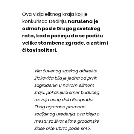
Ova vizija elitnog kraja koji je
konkurisao Dedinju,
narušena je
odmah posle Drugog svetskog
rata, kada počinju da se podižu
velike stambene zgrade, a zatim i
čitavi soliteri.
Vila čuvenog srpskog arhitekte
Zlokovića bila je jedna od prvih
sagrađenih u novom elitnom
kraju, pokazujući smer budućeg
razvoja ovog dela Beograda.
Zbog ogromne promene
socijalnog uređenja, ova ideja o
mestu za život elitne građanske
klase biće ubrzo posle 1945.