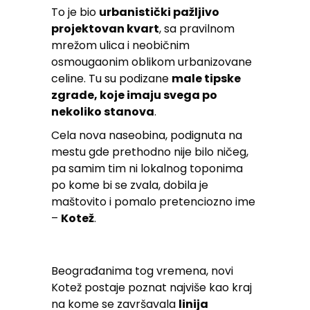
To je bio
urbanistički pažljivo
projektovan kvart
, sa pravilnom
mrežom ulica i neobičnim
osmougaonim oblikom urbanizovane
celine. Tu su podizane
male tipske
zgrade, koje imaju svega po
nekoliko stanova
.
Cela nova naseobina, podignuta na
mestu gde prethodno nije bilo ničeg,
pa samim tim ni lokalnog toponima
po kome bi se zvala, dobila je
maštovito i pomalo pretenciozno ime
–
Kotež
.
Beograđanima tog vremena, novi
Kotež postaje poznat najviše kao kraj
na kome se završavala
linija