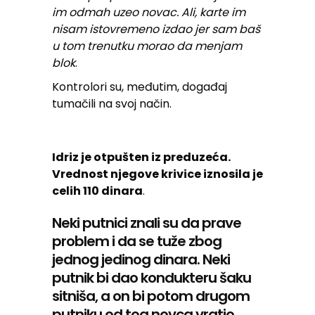
im odmah uzeo novac. Ali, karte im
nisam istovremeno izdao jer sam baš
u tom trenutku morao da menjam
blok
.
Kontrolori su, međutim, događaj
tumačili na svoj način.
Idriz je otpušten iz preduzeća.
Vrednost njegove krivice iznosila je
celih 110 dinara
.
Neki putnici znali su da prave
problem i da se tuže zbog
jednog jedinog dinara. Neki
putnik bi dao kondukteru šaku
sitniša, a on bi potom drugom
putniku od tog novca vratio