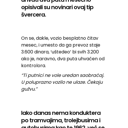
opisivali su novinari ovaj tip
švercera.
On se, dakle, vozio besplatno čitav
mesec, i umesto da ga prevoz staje
3.600 dinara, ‘uštedeo’ bi svih 3.200
ako je, naravno, dva puta uhvaćen od
kontrolora.
“Ti putnici ne vole uredan saobraćaj.
U poluprazno vozilo ne ulaze. Čekaju
gužvu.”
Iako danas nema konduktera
po tramvajima, trolejbusima i
autobusima kao te 1962. već se