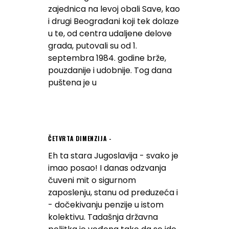
zajednica na levoj obali Save, kao
i drugi Beograđani koji tek dolaze
u te, od centra udaljene delove
grada, putovali su od 1.
septembra 1984. godine brže,
pouzdanije i udobnije. Tog dana
puštena je u
ČETVRTA DIMENZIJA
Eh ta stara Jugoslavija - svako je
imao posao! I danas odzvanja
čuveni mit o sigurnom
zaposlenju, stanu od preduzeća i
- dočekivanju penzije u istom
kolektivu. Tadašnja državna