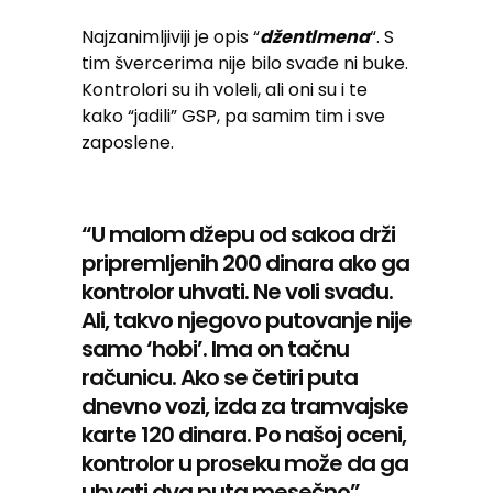
Najzanimljiviji je opis “
džentlmena
“. S
tim švercerima nije bilo svađe ni buke.
Kontrolori su ih voleli, ali oni su i te
kako “jadili” GSP, pa samim tim i sve
zaposlene.
“U malom džepu od sakoa drži
pripremljenih 200 dinara ako ga
kontrolor uhvati. Ne voli svađu.
Ali, takvo njegovo putovanje nije
samo ‘hobi’. Ima on tačnu
računicu. Ako se četiri puta
dnevno vozi, izda za tramvajske
karte 120 dinara. Po našoj oceni,
kontrolor u proseku može da ga
uhvati dva puta mesečno”