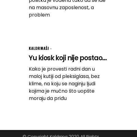
poliitka je vođena tako da se ide
na masovnu zaposlenost, a
problem
KALDRMAŠI
Yu kiosk koji nije postao...
Kako je provesti radni dan u
maloj kutiji od pleksiglasa, bez
klime, na koju se naginju ljudi
kojima je mučno što uopšte
moraju da priđu
© Copyright Kaldrma 2020 All Rights