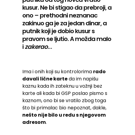
kusur. Ne bi stigao da prebroji, a
ono – prethodni neznanac
zakinuo ga je za jedan dinar, a
putnik koji je dobio kusur s
pravom se ljutio. A možda malo
i
zakerao
…
Ima i onih koji su kontrolorima
rado
davali lične karte
da im napišu
kaznu kada ih zateknu u vožnji bez
karte ali kada bi GSP poslao pismo s
kaznom, ono bi se vratilo zbog toga
što bi primalac bio nepoznat, dakle,
nešto nije bilo u redu s njegovom
adresom
.