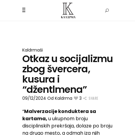
Kaldrmaši
Otkaz u socijalizmu
zbog švercera,
kusura i
“džentlmena”
09/12/2024
Od
Kaldrma
3
SHARE
“
Malverzacije konduktera sa
kartama,
u ukupnom broju
disciplinskih prekršaja, dolaze po broju
na drugo mesto, a odmah iza njih