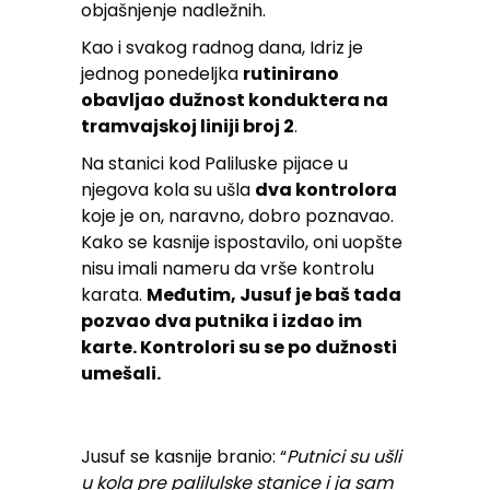
objašnjenje nadležnih.
Kao i svakog radnog dana, Idriz je
jednog ponedeljka
rutinirano
obavljao dužnost konduktera na
tramvajskoj liniji broj 2
.
Na stanici kod Paliluske pijace u
njegova kola su ušla
dva kontrolora
koje je on, naravno, dobro poznavao.
Kako se kasnije ispostavilo, oni uopšte
nisu imali nameru da vrše kontrolu
karata.
Međutim, Jusuf je baš tada
pozvao dva putnika i izdao im
karte. Kontrolori su se po dužnosti
umešali.
Jusuf se kasnije branio: “
Putnici su ušli
u kola pre palilulske stanice i ja sam