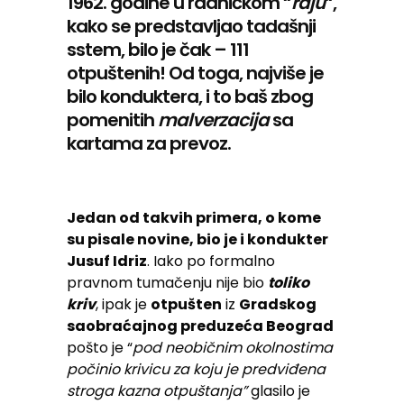
1962. godine u radničkom “
raju
“,
kako se predstavljao tadašnji
sstem, bilo je čak – 111
otpuštenih! Od toga, najviše je
bilo konduktera, i to baš zbog
pomenitih
malverzacija
sa
kartama za prevoz.
Jedan od takvih primera, o kome
su pisale novine, bio je i kondukter
Jusuf Idriz
. Iako po formalno
pravnom tumačenju nije bio
toliko
kriv
, ipak je
otpušten
iz
Gradskog
saobraćajnog preduzeća Beograd
pošto je “
pod neobičnim okolnostima
počinio krivicu za koju je predviđena
stroga kazna otpuštanja”
glasilo je