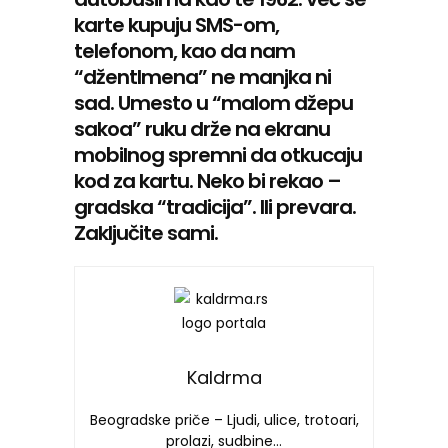
karte kupuju SMS-om,
telefonom, kao da nam
“džentlmena” ne manjka ni
sad. Umesto u “malom džepu
sakoa” ruku drže na ekranu
mobilnog spremni da otkucaju
kod za kartu. Neko bi rekao –
gradska “tradicija”. Ili prevara.
Zaključite sami.
Kaldrma
Beogradske priče – Ljudi, ulice, trotoari,
prolazi, sudbine…