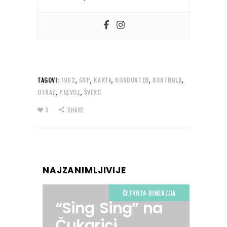
,
,
,
,
,
TAGOVI:
1962
GSP
KARTA
KONDUKTER
KONTROLA
,
,
OTKAZ
PREVOZ
ŠVERC
3
SHARE
NAJZANIMLJIVIJE
ČETVRTA DIMENZIJA
“Sing Sing” na
Čukarici