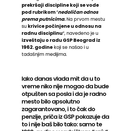
prekršaji discipline koji se vode
pod rubrikom ‘
nedoličan odnos
prema
putnicima
.
Na prvom mestu
su
krivice počinjene u odnosu na
radnu disciplinu
“, navedeno je u
izveštaju o radu GSP Beograd iz
1962. godine
koji se našao i u
tadašnjim medijima.
Iako danas vlada mit da u to
vreme niko nije mogao da bude
otpušten sa posla i da je radno
mesto bilo apsolutno
zagarantovano, i to čak do
penzije, priča iz GSP pokazuje da
to i nije baš bilo tako: samo te