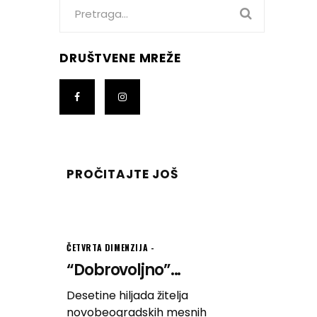
Search
for:
DRUŠTVENE MREŽE
PROČITAJTE JOŠ
ČETVRTA DIMENZIJA
“Dobrovoljno”...
Desetine hiljada žitelja
novobeogradskih mesnih