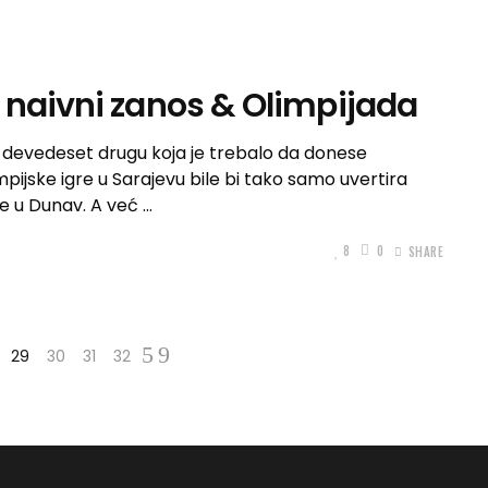
 naivni zanos & Olimpijada
 devedeset drugu koja je trebalo da donese
pijske igre u Sarajevu bile bi tako samo uvertira
e u Dunav. A već
8
0
SHARE
29
30
31
32