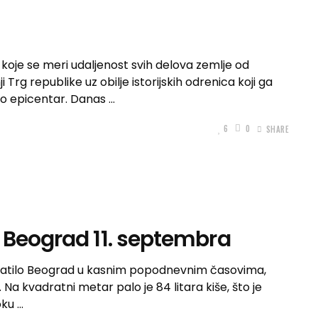
koje se meri udaljenost svih delova zemlje od
rg republike uz obilje istorijskih odrenica koji ga
ao epicentar. Danas
6
0
SHARE
 Beograd 11. septembra
hvatilo Beograd u kasnim popodnevnim časovima,
 Na kvadratni metar palo je 84 litara kiše, što je
toku