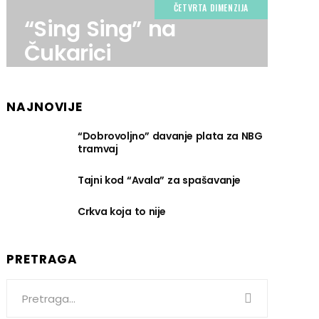
ČETVRTA DIMENZIJA
“Sing Sing” na
Čukarici
NAJNOVIJE
“Dobrovoljno” davanje plata za NBG
tramvaj
Tajni kod “Avala” za spašavanje
Crkva koja to nije
PRETRAGA
Search
for: