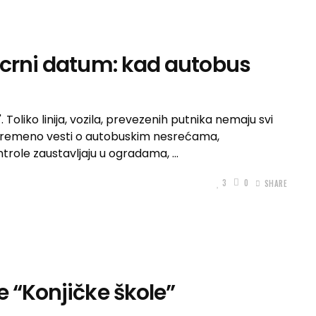
 crni datum: kad autobus
. Toliko linija, vozila, prevezenih putnika nemaju svi
povremeno vesti o autobuskim nesrećama,
ntrole zaustavljaju u ogradama,
3
0
SHARE
e “Konjičke škole”