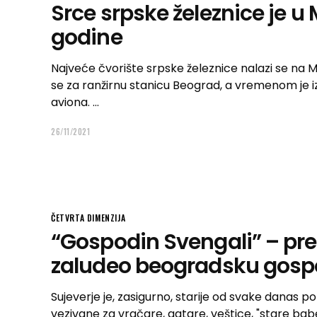
Srce srpske železnice je u
godine
Najveće čvorište srpske železnice nalazi se na M
se za ranžirnu stanicu Beograd, a vremenom je izra
aviona.
26/11/2021
ČETVRTA DIMENZIJA
“Gospodin Svengali” – prev
zaludeo beogradsku gos
Sujeverje je, zasigurno, starije od svake danas po
vezivane za vračare, gatare, veštice, "stare bab