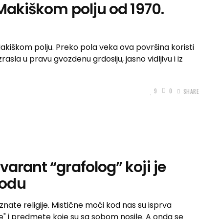
 Makiškom polju od 1970.
akiškom polju. Preko pola veka ova površina koristi
sla u pravu gvozdenu grdosiju, jasno vidljivu i iz
9
0
SHARE
arant “grafolog” koji je
podu
znate religije. Mistične moći kod nas su isprva
e" i predmete koje su sa sobom nosile. A onda se