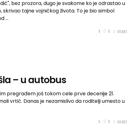
ić", bez prozora, dugo je svakome ko je odrastao u
skrivao tajne vojničkog života. To je bio simbol
 od
9
0
SHARE
šla – u autobus
skim pregrađem još tokom cele prve decenije 21.
 mali vrtić. Danas je nezamislivo da roditelji umesto u
6
0
SHARE