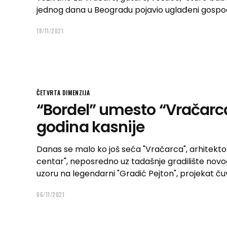
jednog dana u Beogradu pojavio uglađeni gospodi
18/11/2021
ČETVRTA DIMENZIJA
“Bordel” umesto “Vračarca
godina kasnije
Danas se malo ko još seća "Vračarca", arhitekton
centar", neposredno uz tadašnje gradilište nov
uzoru na legendarni "Gradić Pejton", projekat 
06/11/2021