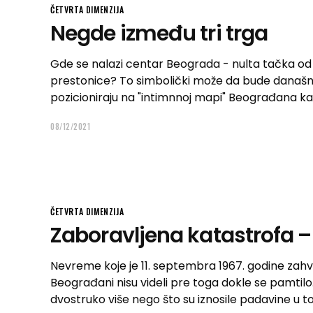
ČETVRTA DIMENZIJA
Negde između tri trga
Gde se nalazi centar Beograda - nulta tačka od 
prestonice? To simbolički može da bude današnji T
pozicioniraju na "intimnnoj mapi" Beograđana k
08/12/2021
ČETVRTA DIMENZIJA
Zaboravljena katastrofa –
Nevreme koje je 11. septembra 1967. godine za
Beograđani nisu videli pre toga dokle se pamtilo.
dvostruko više nego što su iznosile padavine u 