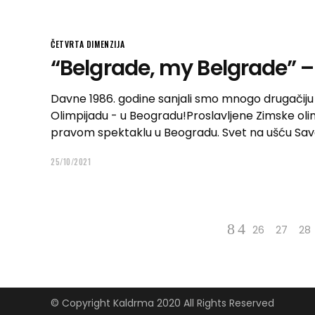
ČETVRTA DIMENZIJA
“Belgrade, my Belgrade” –
Davne 1986. godine sanjali smo mnogo drugačiju
Olimpijadu - u Beogradu!Proslavljene Zimske olim
pravom spektaklu u Beogradu. Svet na ušću Sav
25/10/2021
26
27
28
© Copyright Kaldrma 2020 All Rights Reserved