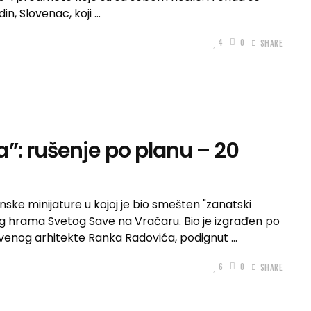
n, Slovenac, koji
4
0
SHARE
”: rušenje po planu – 20
ske minijature u kojoj je bio smešten "zanatski
og hrama Svetog Save na Vračaru. Bio je izgrađen po
čuvenog arhitekte Ranka Radovića, podignut
6
0
SHARE