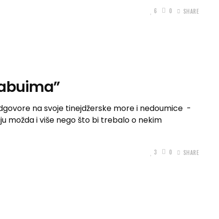
6
0
SHARE
tabuima”
odgovore na svoje tinejdžerske more i nedoumice -
u možda i više nego što bi trebalo o nekim
3
0
SHARE