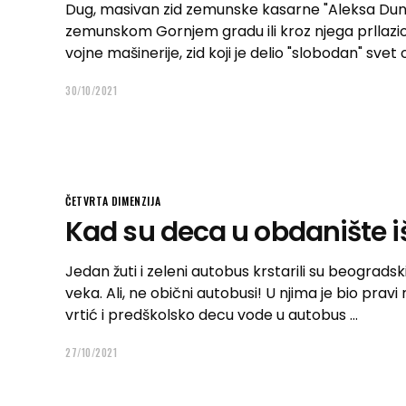
Dug, masivan zid zemunske kasarne "Aleksa Dund
zemunskom Gornjem gradu ili kroz njega prllazio, 
vojne mašinerije, zid koji je delio "slobodan" svet
30/10/2021
ČETVRTA DIMENZIJA
Kad su deca u obdanište i
Jedan žuti i zeleni autobus krstarili su beograd
veka. Ali, ne obični autobusi! U njima je bio pravi
vrtić i predškolsko decu vode u autobus
27/10/2021