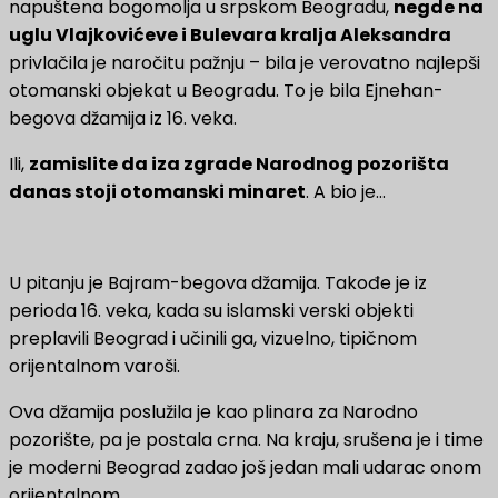
napuštena bogomolja u srpskom Beogradu,
negde na
uglu Vlajkovićeve i Bulevara kralja Aleksandra
privlačila je naročitu pažnju – bila je verovatno najlepši
otomanski objekat u Beogradu. To je bila Ejnehan-
begova džamija iz 16. veka.
Ili,
zamislite da iza zgrade Narodnog pozorišta
danas stoji otomanski minaret
. A bio je…
U pitanju je Bajram-begova džamija. Takođe je iz
perioda 16. veka, kada su islamski verski objekti
preplavili Beograd i učinili ga, vizuelno, tipičnom
orijentalnom varoši.
Ova džamija poslužila je kao plinara za Narodno
pozorište, pa je postala crna. Na kraju, srušena je i time
je moderni Beograd zadao još jedan mali udarac onom
orijentalnom.