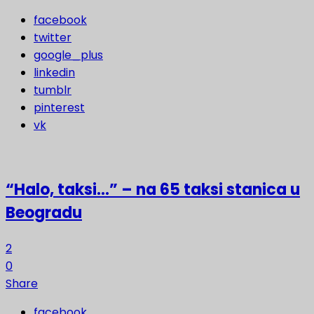
facebook
twitter
google_plus
linkedin
tumblr
pinterest
vk
“Halo, taksi…” – na 65 taksi stanica u
Beogradu
2
0
Share
facebook