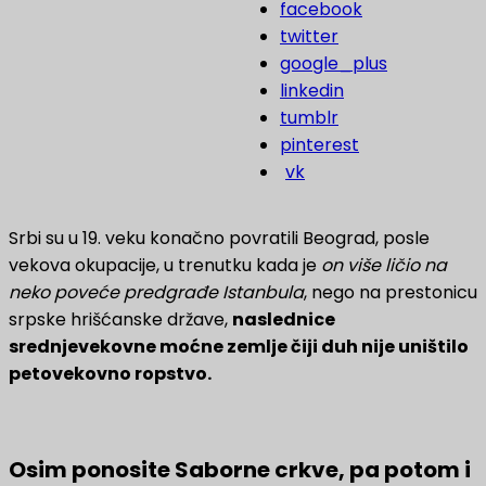
facebook
twitter
google_plus
linkedin
tumblr
pinterest
vk
Srbi su u 19. veku konačno povratili Beograd, posle
vekova okupacije, u trenutku kada je
on više ličio na
neko poveće predgrađe Istanbula
, nego na prestonicu
srpske hrišćanske države,
naslednice
srednjevekovne moćne zemlje čiji duh nije uništilo
petovekovno ropstvo.
Osim ponosite Saborne crkve, pa potom i