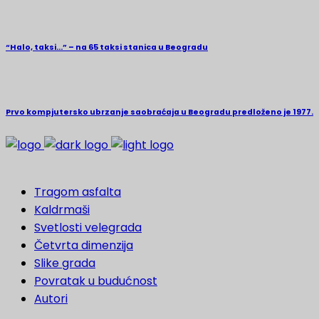
“Halo, taksi…” – na 65 taksi stanica u Beogradu
Prvo kompjutersko ubrzanje saobraćaja u Beogradu predloženo je 1977.
Tragom asfalta
Kaldrmaši
Svetlosti velegrada
Četvrta dimenzija
Slike grada
Povratak u budućnost
Autori