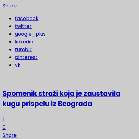
Share
facebook
twitter
google_plus
linkedin
tumblr
pinterest
vk
Spomenik straži koja je zaustavila
kugu prispelu iz Beograda
1
0
Share