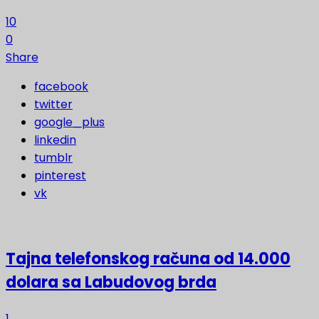
10
0
Share
facebook
twitter
google_plus
linkedin
tumblr
pinterest
vk
Tajna telefonskog računa od 14.000
dolara sa Labudovog brda
1