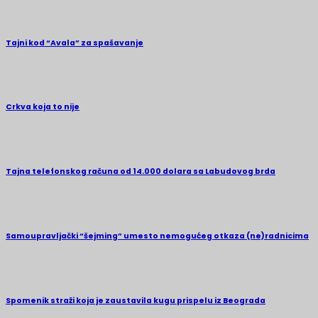
Tajni kod “Avala” za spašavanje
Crkva koja to nije
Tajna telefonskog računa od 14.000 dolara sa Labudovog brda
Samoupravljački “šejming” umesto nemogućeg otkaza (ne)radnicima
Spomenik straži koja je zaustavila kugu prispelu iz Beograda