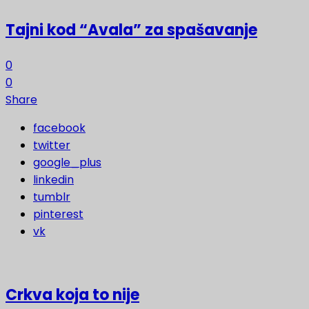
Tajni kod “Avala” za spašavanje
0
0
Share
facebook
twitter
google_plus
linkedin
tumblr
pinterest
vk
Crkva koja to nije