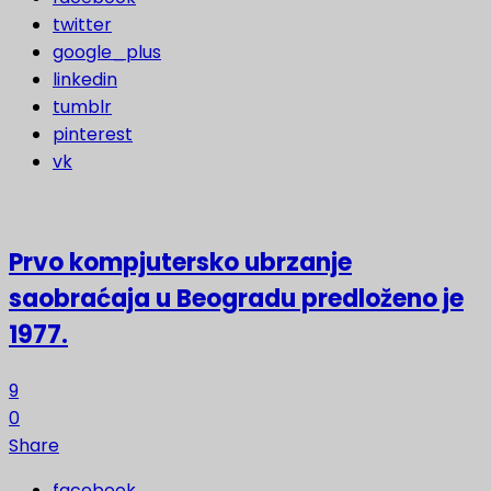
twitter
google_plus
linkedin
tumblr
pinterest
vk
Prvo kompjutersko ubrzanje
saobraćaja u Beogradu predloženo je
1977.
9
0
Share
facebook