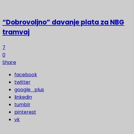
“Dobrovoljno” davanje plata za NBG
tramvaj
7
0
Share
facebook
twitter
google_plus
linkedin
tumblr
pinterest
vk