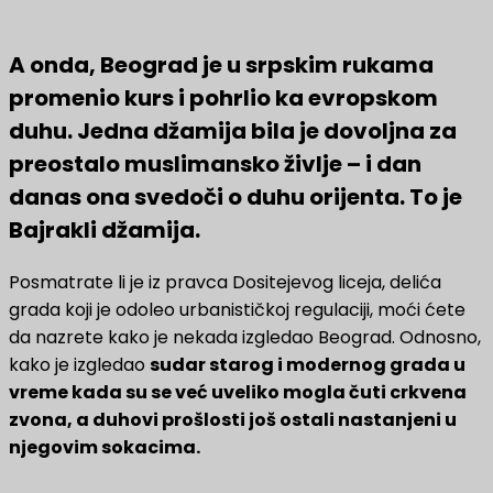
A onda, Beograd je u srpskim rukama
promenio kurs i pohrlio ka evropskom
duhu. Jedna džamija bila je dovoljna za
preostalo muslimansko življe – i dan
danas ona svedoči o duhu orijenta. To je
Bajrakli džamija.
Posmatrate li je iz pravca Dositejevog liceja, delića
grada koji je odoleo urbanističkoj regulaciji, moći ćete
da nazrete kako je nekada izgledao Beograd. Odnosno,
kako je izgledao
sudar starog i modernog grada u
vreme kada su se već uveliko mogla čuti crkvena
zvona, a duhovi prošlosti još ostali nastanjeni u
njegovim sokacima.