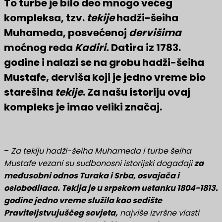
To turbe je bilo deo mnogo većeg
kompleksa, tzv.
tekije
hadži-šeiha
Muhameda, posvećenoj
dervišima
moćnog reda
Kadiri.
Datira iz 1783.
godine i nalazi se na grobu hadži-šeiha
Mustafe, derviša koji je jedno vreme bio
starešina
tekije
. Za našu istoriju ovaj
kompleks je imao veliki značaj.
–
Za tekiju hadži-šeiha Muhameda i turbe šeiha
Mustafe vezani su sudbonosni istorijski događaji
za
međusobni odnos Turaka i Srba, osvajača i
oslobodilaca. Tekija je u srpskom ustanku 1804-1813.
godine jedno vreme služila kao sedište
Praviteljstvujuščeg sovjeta,
najviše izvršne vlasti