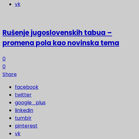
vk
Rušenje jugoslovenskih tabua –
promena pola kao novinska tema
0
0
Share
facebook
twitter
google_plus
linkedin
tumblr
pinterest
vk