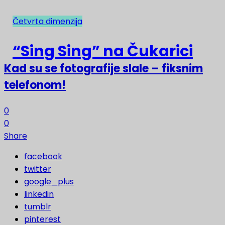
Četvrta dimenzija
NAJNOVIJE
“Sing Sing” na Čukarici
Kad su se fotografije slale – fiksnim
telefonom!
0
0
Share
facebook
twitter
google_plus
linkedin
tumblr
pinterest