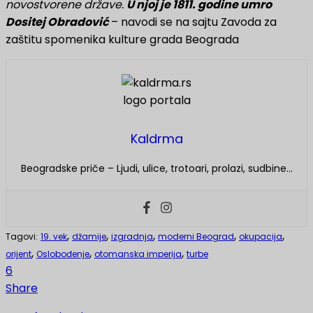
novostvorene države.
U njoj je 1811. godine umro
Dositej Obradović
– navodi se na sajtu Zavoda za
zaštitu spomenika kulture grada Beograda
Kaldrma
Beogradske priče – Ljudi, ulice, trotoari, prolazi, sudbine…
,
,
,
,
,
Tagovi:
19. vek
džamije
izgradnja
moderni Beograd
okupacija
,
,
,
orijent
Oslobođenje
otomanska imperija
turbe
6
Share