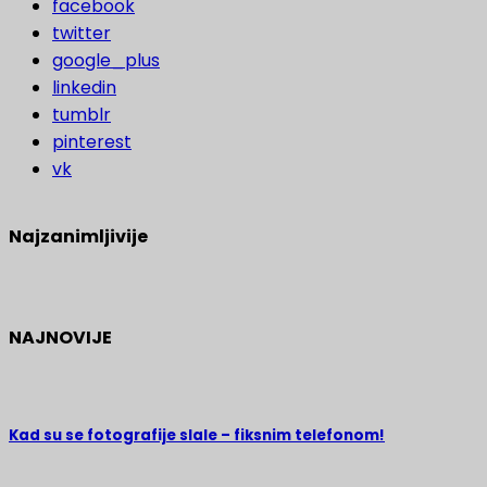
facebook
twitter
google_plus
linkedin
tumblr
pinterest
vk
Najzanimljivije
NAJNOVIJE
Kad su se fotografije slale – fiksnim telefonom!