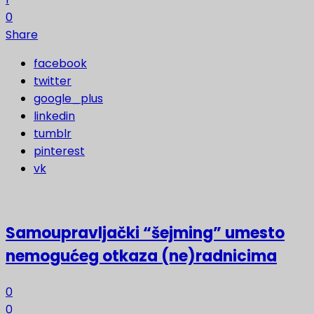
0
Share
facebook
twitter
google_plus
linkedin
tumblr
pinterest
vk
Samoupravljački “šejming” umesto
nemogućeg otkaza (ne)radnicima
0
0