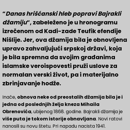
“
Danas hrišćanski hleb popravi Bajrakli
džamiju
“, zabeleženo je u hronogramu
izrečenom od Kadi-zade Teufik efendije
Nišlije. Jer, ova džamija bila je obnovljena
upravo zahvaljujući srpskoj državi, koja
je bila spremna da svojim građanima
islamske veroispovesti pruži uslove za
normalan verski život, pa i materijalno
zbrinjavanje hodže.
Inače,
obnova neke od preostalih džamija bila je i
jedna od poslednjih želja kneza Mihaila
Obrenovića
, ubijenog 1868. godine. Bajrakli džamija je
više puta je tokom istorije obnavljana
. Novi ratovi
nanosili su novu štetu. Pri napadu nacista 1941.