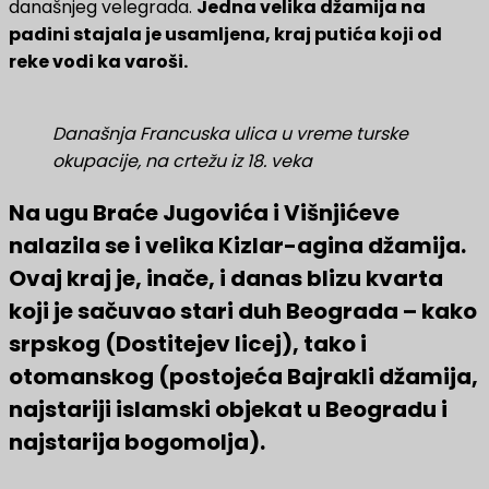
današnjeg velegrada.
Jedna velika džamija na
padini stajala je usamljena, kraj putića koji od
reke vodi ka varoši.
Današnja Francuska ulica u vreme turske
okupacije, na crtežu iz 18. veka
Na ugu Braće Jugovića i Višnjićeve
nalazila se i velika Kizlar-agina džamija.
Ovaj kraj je, inače, i danas blizu kvarta
koji je sačuvao stari duh Beograda – kako
srpskog (Dostitejev licej), tako i
otomanskog (postojeća Bajrakli džamija,
najstariji islamski objekat u Beogradu i
najstarija bogomolja).