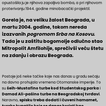
opustošila ju je njihova zapaljiva bomba, a pri njihovom
proterivanju 1944. godine minobacački projektil.
Gorela je, na veliku žalost Beograda, u
martu 2004. godine, tokom nereda
izazvanih
pogromom Srba na Kosovu
.
Tada je u zaštitu bogomolje odlučno stao
Mitropolit Amfilohije, sprečivši veću štetu
na zdanju i obrazu Beograda.
Postoje još neke tačke koje nas danas u gradu sećaju
na davno prohujala vremena Otomanske imperije. To
su
šeih-Mustafino turbe kod Studentskog parka
i
Damad Ali-pašino turbe na Beogradskoj tvrđavi
.
Naravno,
spisku treba dodati i čuveni hamamet,
tursko kupatilo koje se danas koristi kao