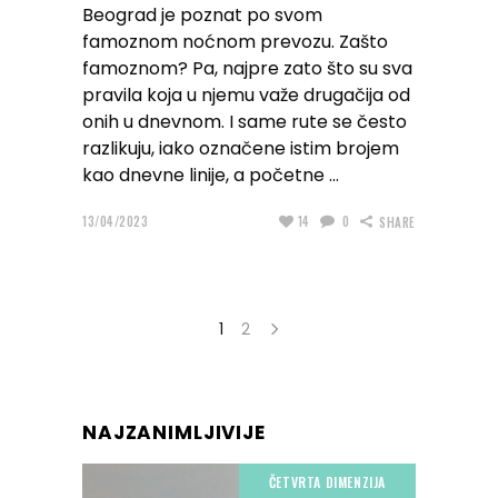
Beograd je poznat po svom
famoznom noćnom prevozu. Zašto
famoznom? Pa, najpre zato što su sva
pravila koja u njemu važe drugačija od
onih u dnevnom. I same rute se često
razlikuju, iako označene istim brojem
kao dnevne linije, a početne
13/04/2023
14
0
SHARE
1
2
NAJZANIMLJIVIJE
ČETVRTA DIMENZIJA