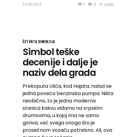
26/04/2023
4
0
SHARE
ČETVRTA DIMENZIJA
Simbol teške
decenije i dalje je
naziv dela grada
Prekoputa Ušća, kod Hajata, nalazi se
jedna poveća benzinska pumpa. Ništa
neobično, to je jedna moderna
stanica kakvu viđamo na srpskim
drumovima, u kojoj ima ne samo
goriva, već svega onoga što je
prosečnom vozaču potrebno. Ali, ova