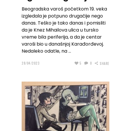
Beogradska varoš početkom 19. veka
izgledala je potpuno drugačije nego
danas. Teško je tako danas i pomisliti
da je Knez Mihailova ulica u tursko
vreme bila periferija, a da je centar
varoši bio u današnjoj Karađorđevoj.
Nedaleko odatle, na
28/04/2023
5
0
SHARE