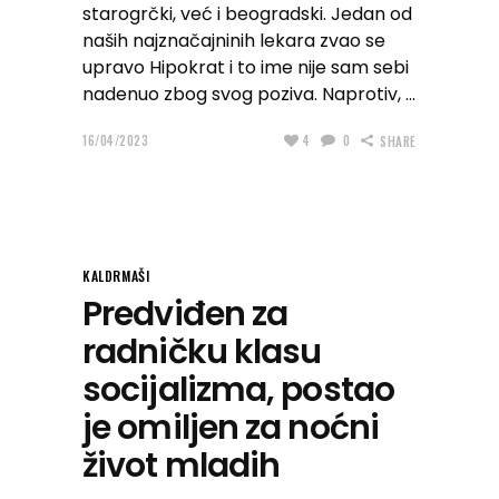
starogrčki, već i beogradski. Jedan od
naših najznačajninih lekara zvao se
upravo Hipokrat i to ime nije sam sebi
nadenuo zbog svog poziva. Naprotiv,
16/04/2023
4
0
SHARE
KALDRMAŠI
Predviđen za
radničku klasu
socijalizma, postao
je omiljen za noćni
život mladih