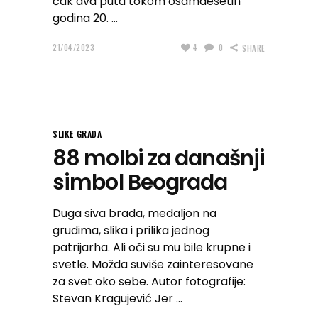
čak dva puta tokom osamdesetih
godina 20.
21/04/2023
4
0
SHARE
SLIKE GRADA
88 molbi za današnji
simbol Beograda
Duga siva brada, medaljon na
grudima, slika i prilika jednog
patrijarha. Ali oči su mu bile krupne i
svetle. Možda suviše zainteresovane
za svet oko sebe. Autor fotografije:
Stevan Kragujević Jer