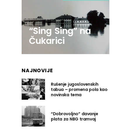
“Sing Sing” na
Čukarici
NAJNOVIJE
Rušenje jugoslovenskih
tabua – promena pola kao
novinska tema
“Dobrovoljno” davanje
plata za NBG tramvaj