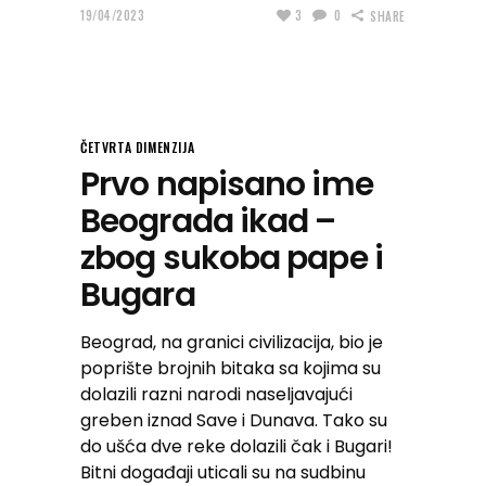
19/04/2023
3
0
SHARE
ČETVRTA DIMENZIJA
Prvo napisano ime
Beograda ikad –
zbog sukoba pape i
Bugara
Beograd, na granici civilizacija, bio je
poprište brojnih bitaka sa kojima su
dolazili razni narodi naseljavajući
greben iznad Save i Dunava. Tako su
do ušća dve reke dolazili čak i Bugari!
Bitni događaji uticali su na sudbinu