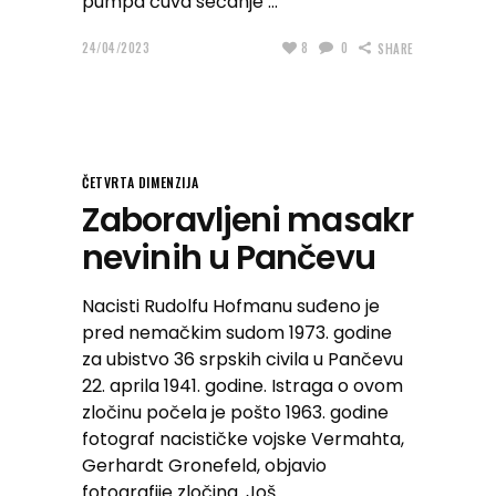
pumpa čuva sećanje
24/04/2023
8
0
SHARE
ČETVRTA DIMENZIJA
Zaboravljeni masakr
nevinih u Pančevu
Nacisti Rudolfu Hofmanu suđeno je
pred nemačkim sudom 1973. godine
za ubistvo 36 srpskih civila u Pančevu
22. aprila 1941. godine. Istraga o ovom
zločinu počela je pošto 1963. godine
fotograf nacističke vojske Vermahta,
Gerhardt Gronefeld, objavio
fotografije zločina. Još