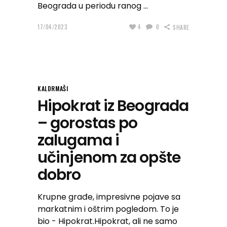
Beograda u periodu ranog
17/04/2023
4
0
SHARE
KALDRMAŠI
Hipokrat iz Beograda
– gorostas po
zalugama i
učinjenom za opšte
dobro
Krupne građe, impresivne pojave sa
markatnim i oštrim pogledom. To je
bio - Hipokrat.Hipokrat, ali ne samo