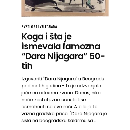
SVETLOSTI VELEGRADA
Koga i šta je
ismevala famozna
“Dara Nijagara” 50-
tih
Izgovoriti "Dara Nijagara" u Beogradu
pedesetih godina - to je odzvanjalo
jače no crkvena zvona. Danas, niko
neće zastati, zamucnuti ili se
osmehnuti na ove reči. A bila je to
važna gradska priča. "Dara Nijagara je
sišla na beogradsku kaldrmu sa