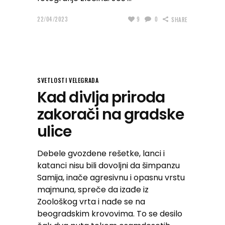
22/04/2023
9
0
SHARE
SVETLOSTI VELEGRADA
Kad divlja priroda
zakorači na gradske
ulice
Debele gvozdene rešetke, lanci i
katanci nisu bili dovoljni da šimpanzu
Samija, inače agresivnu i opasnu vrstu
majmuna, spreče da izađe iz
Zoološkog vrta i nađe se na
beogradskim krovovima. To se desilo