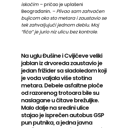
iskočim –
pričao je uplašeni
Beograđanin
. – Plivao sam zahvaćen
bujicom oko sto metara i zaustavio se
tek zahvaljujući jednom deblu. Moj
“fića” je jurio niz ulicu bez kontrole
.
Na uglu Đušine i Cvijićeve veliki
jablan iz drvoreda zaustavio je
jedan frižider sa sladoledom koji
je voda valjala više stotina
metara. Debele asfaltne ploče
od razorenog trotoara bile su
naslagane u čitave brežuljke.
Malo dalje na sredini ulice
stajao je isprečen autobus GSP
pun putnika, a jedna javna