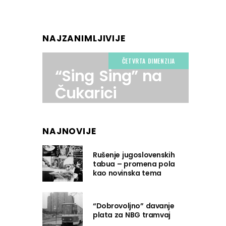
NAJZANIMLJIVIJE
ČETVRTA DIMENZIJA
“Sing Sing” na
Čukarici
NAJNOVIJE
Rušenje jugoslovenskih
tabua – promena pola
kao novinska tema
“Dobrovoljno” davanje
plata za NBG tramvaj