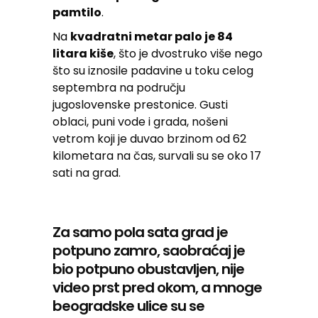
pamtilo
.
Na
kvadratni metar palo je 84
litara kiše
, što je dvostruko više nego
što su iznosile padavine u toku celog
septembra na području
jugoslovenske prestonice. Gusti
oblaci, puni vode i grada, nošeni
vetrom koji je duvao brzinom od 62
kilometara na čas, survali su se oko 17
sati na grad.
Za samo pola sata grad je
potpuno zamro, saobraćaj je
bio potpuno obustavljen, nije
video prst pred okom, a mnoge
beogradske ulice su se