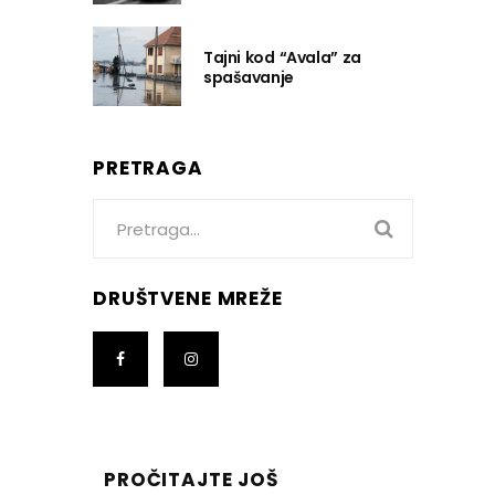
Tajni kod “Avala” za
spašavanje
PRETRAGA
Search
for:
DRUŠTVENE MREŽE
PROČITAJTE JOŠ