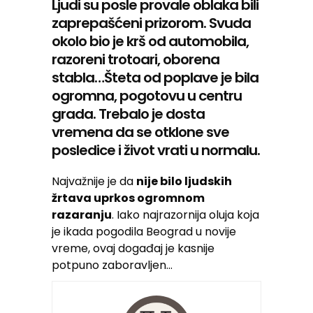
Ljudi su posle provale oblaka bili
zaprepašćeni prizorom. Svuda
okolo bio je krš od automobila,
razoreni trotoari, oborena
stabla…Šteta od poplave je bila
ogromna, pogotovu u centru
grada. Trebalo je dosta
vremena da se otklone sve
posledice i život vrati u normalu.
Najvažnije je da
nije bilo ljudskih
žrtava uprkos ogromnom
razaranju
. Iako najrazornija oluja koja
je ikada pogodila Beograd u novije
vreme, ovaj događaj je kasnije
potpuno zaboravljen…