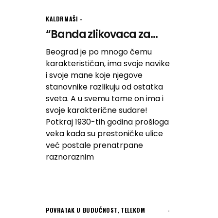
KALDRMAŠI
“Banda zlikovaca za...
Beograd je po mnogo čemu
karakterističan, ima svoje navike
i svoje mane koje njegove
stanovnike razlikuju od ostatka
sveta. A u svemu tome on ima i
svoje karakterične sudare!
Potkraj 1930-tih godina prošloga
veka kada su prestoničke ulice
već postale prenatrpane
raznoraznim
POVRATAK U BUDUĆNOST
,
TELEKOM