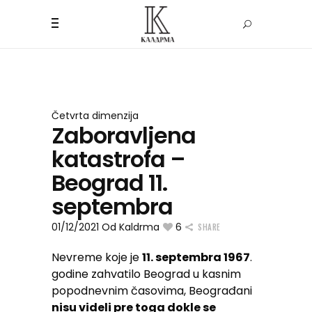
Četvrta dimenzija
Zaboravljena
katastrofa –
Beograd 11.
septembra
01/12/2021
Od
Kaldrma
6
SHARE
Nevreme koje je
11. septembra 1967
.
godine zahvatilo Beograd u kasnim
popodnevnim časovima, Beograđani
nisu videli pre toga dokle se