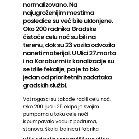
normalizovano. Na
najugroženijim mestima
posledice su već bile uklonjene.
Oko 200 radnika Gradske
čistoće celu noć su bili na
terenu, dok su 23 vozila odvozila
naneti materijal. U Ulici 27.marta
i na Karaburmi iz kanalizacije su
se izlile fekalije, pa je to bio
jedan od prioritetnih zadataka
gradskih službi.
Vatrogasci su takođe radili celu noć.
Oko 200 ljudi i 25 ekipa je svojim
pumpama u toku cele noći
ispumpavalo vodu iz podruma,
stanova, škola, bolnica i fabrika.