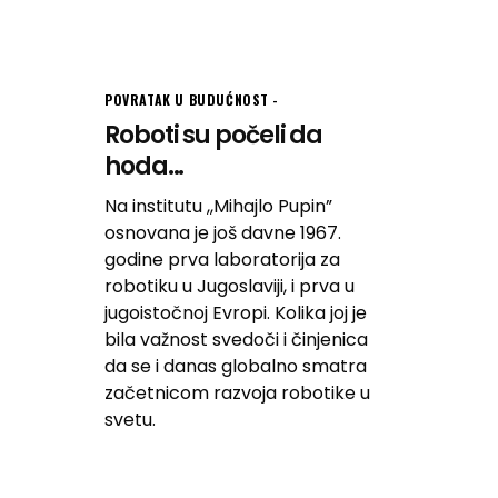
POVRATAK U BUDUĆNOST
Roboti su počeli da
hoda...
Na institutu ,,Mihajlo Pupin”
osnovana je još davne 1967.
godine prva laboratorija za
robotiku u Jugoslaviji, i prva u
jugoistočnoj Evropi. Kolika joj je
bila važnost svedoči i činjenica
da se i danas globalno smatra
začetnicom razvoja robotike u
svetu.