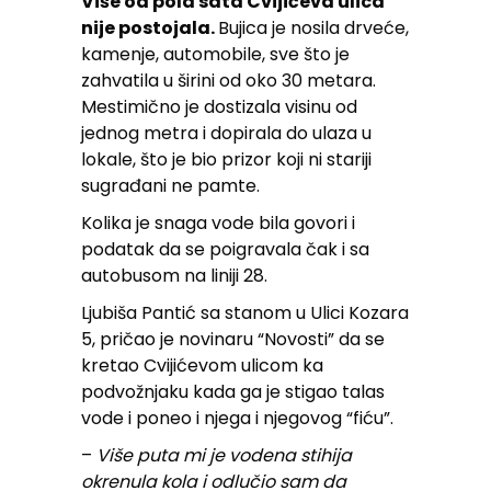
Više od pola sata Cvijićeva ulica
nije postojala.
Bujica je nosila drveće,
kamenje, automobile, sve što je
zahvatila u širini od oko 30 metara.
Mestimično je dostizala visinu od
jednog metra i dopirala do ulaza u
lokale, što je bio prizor koji ni stariji
sugrađani ne pamte.
Kolika je snaga vode bila govori i
podatak da se poigravala čak i sa
autobusom na liniji 28.
Ljubiša Pantić sa stanom u Ulici Kozara
5, pričao je novinaru “Novosti” da se
kretao Cvijićevom ulicom ka
podvožnjaku kada ga je stigao talas
vode i poneo i njega i njegovog “fiću”.
–
Više puta mi je vodena stihija
okrenula kola i odlučio sam da