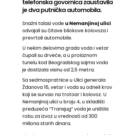
telefonska govornica zaustavila
je dva putnička automobila.
Snažni talasi vode
u Nemanjinoj ulici
odvajali su čitave bliokove kolovoza i
prevrtali automobile.
U nekim delovima grada voda i vetar
čupali su drveće, a u prolaznom
tunelu kod Beogradskog sajma voda
je dostizala visinu od 2,5 metra.
Sa sedmospratnice u Ulici generala
Ždanova 16, vetar i voda su odneli krov
koji se survao na trotoar i kolovoz. U
Nemanjinoj ulici u broju 4, u skladišti
preduzeća “Transjug” voda je uništila
robu za izvoz u vrednosti od 300
miliona starih dinara.