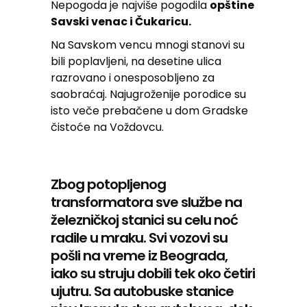
Nepogoda je najviše pogodila
opštine
Savski venac i Čukaricu.
Na Savskom vencu mnogi stanovi su
bili poplavljeni, na desetine ulica
razrovano i onesposobljeno za
saobraćaj. Najugroženije porodice su
isto veče prebačene u dom Gradske
čistoće na Voždovcu.
Zbog potopljenog
transformatora sve službe na
železničkoj stanici su celu noć
radile u mraku. Svi vozovi su
pošli na vreme iz Beograda,
iako su struju dobili tek oko četiri
ujutru. Sa autobuske stanice