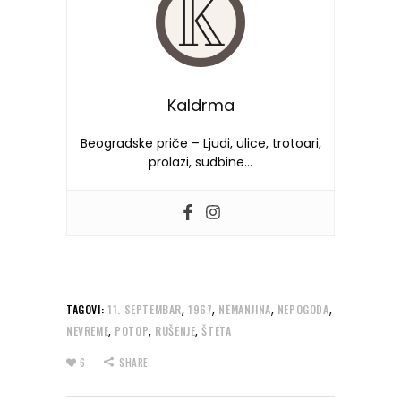
Kaldrma
Beogradske priče – Ljudi, ulice, trotoari,
prolazi, sudbine…
,
,
,
,
TAGOVI:
11. SEPTEMBAR
1967
NEMANJINA
NEPOGODA
,
,
,
NEVREME
POTOP
RUŠENJE
ŠTETA
6
SHARE