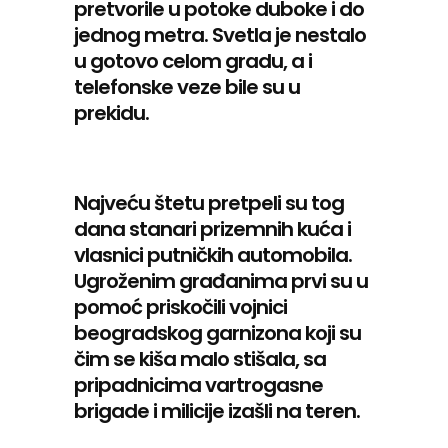
pretvorile u potoke duboke i do
jednog metra. Svetla je nestalo
u gotovo celom gradu, a i
telefonske veze bile su u
prekidu.
Najveću štetu pretpeli su tog
dana stanari prizemnih kuća i
vlasnici putničkih automobila.
Ugroženim građanima prvi su u
pomoć priskočili vojnici
beogradskog garnizona koji su
čim se kiša malo stišala, sa
pripadnicima vartrogasne
brigade i milicije izašli na teren.