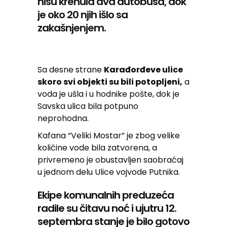
nisu krenula dva autobusa, dok
je oko 20 njih išlo sa
zakašnjenjem.
Sa desne strane
Karađorđeve ulice
skoro svi objekti su bili potopljeni,
a
voda je ušla i u hodnike pošte, dok je
Savska ulica bila potpuno
neprohodna.
Kafana “Veliki Mostar” je zbog velike
količine vode bila zatvorena, a
privremeno je obustavljen saobraćaj
u jednom delu Ulice vojvode Putnika.
Ekipe komunalnih preduzeća
radile su čitavu noć i ujutru 12.
septembra stanje je bilo gotovo