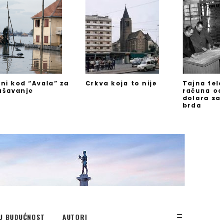
jni kod “Avala” za
Crkva koja to nije
Tajna te
ašavanje
računa o
dolara s
brda
U BUDUĆNOST
AUTORI