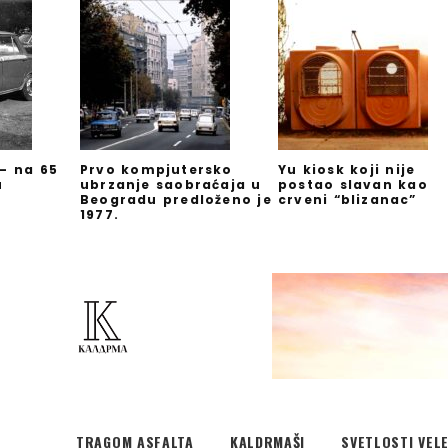
 – na 65
Prvo kompjutersko
Yu kiosk koji nije
u
ubrzanje saobraćaja u
postao slavan kao
Beogradu predloženo je
crveni “blizanac”
1977.
TRAGOM ASFALTA
KALDRMAŠI
SVETLOSTI VEL