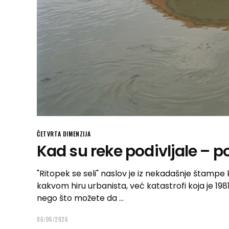
ČETVRTA DIMENZIJA
Kad su reke podivljale – po
"Ritopek se seli" naslov je iz nekadašnje štampe ko
kakvom hiru urbanista, već katastrofi koja je 1981
nego što možete da
06/06/2026