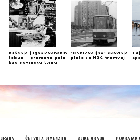
Rušenje jugoslovenskih
“Dobrovoljno” davanje
Ta
tabua – promena pola
plata za NBG tramvaj
sp
kao novinska tema
EGRADA
ČETVRTA DIMENZIJA
SLIKE GRADA
POVRATAK 