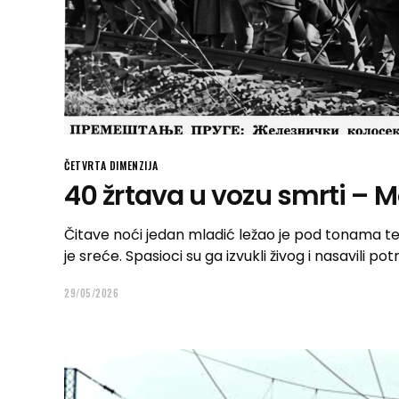
ČETVRTA DIMENZIJA
40 žrtava u vozu smrti – 
Čitave noći jedan mladić ležao je pod tonama 
je sreće. Spasioci su ga izvukli živog i nasavili p
29/05/2026