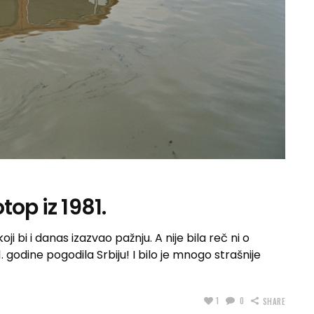
top iz 1981.
ji bi i danas izazvao pažnju. A nije bila reč ni o
. godine pogodila Srbiju! I bilo je mnogo strašnije
1
0
SHARE