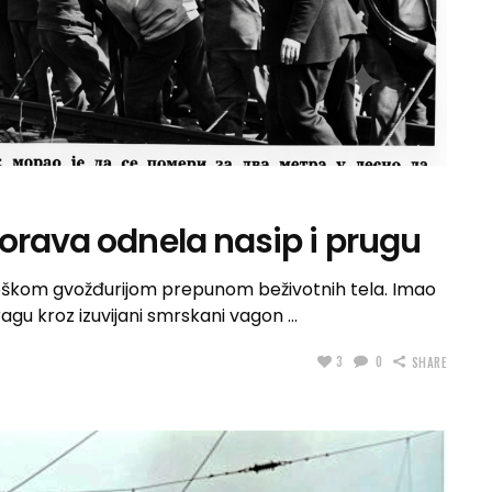
Morava odnela nasip i prugu
teškom gvožđurijom prepunom beživotnih tela. Imao
otragu kroz izuvijani smrskani vagon
3
0
SHARE