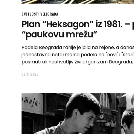
SVETLOSTI VELEGRADA
Plan “Heksagon” iz 1981. – 
“paukovu mrežu”
Podela Beograda ranije je bila na rejone, a danas 
jednostavna neformalna podela na "novi" i "stari" 
posmatrali neuhvatljiv živi organizam Beograda, 
07/11/2025