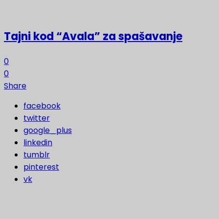
Tajni kod “Avala” za spašavanje
0
0
Share
facebook
twitter
google_plus
linkedin
tumblr
pinterest
vk