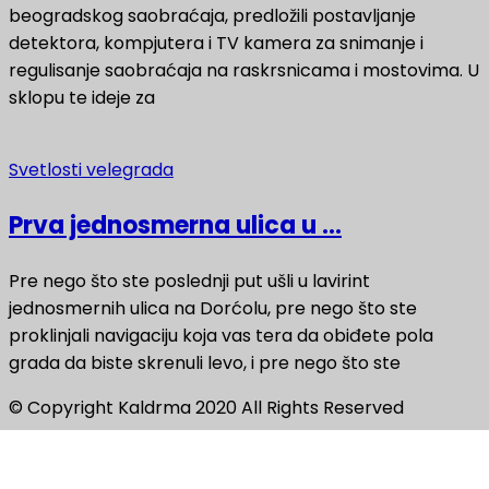
beogradskog saobraćaja, predložili postavljanje
detektora, kompjutera i TV kamera za snimanje i
regulisanje saobraćaja na raskrsnicama i mostovima. U
sklopu te ideje za
Svetlosti velegrada
Prva jednosmerna ulica u ...
Pre nego što ste poslednji put ušli u lavirint
jednosmernih ulica na Dorćolu, pre nego što ste
proklinjali navigaciju koja vas tera da obiđete pola
grada da biste skrenuli levo, i pre nego što ste
© Copyright Kaldrma 2020 All Rights Reserved