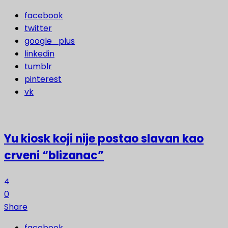
facebook
twitter
google_plus
linkedin
tumblr
pinterest
vk
Yu kiosk koji nije postao slavan kao
crveni “blizanac”
4
0
Share
facebook