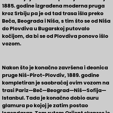
1885. godine izgrađena moderna pruga
kroz Srbiju pa je od tad trasa išla preko
Beča, Beograda i Niša, s tim što se od Niša
do Plovdiva u Bugarskoj putovalo
kočijom, da bi se od Plovdiva ponovo išlo
vozom.
Nakon što je konačno završena i deonica
pruge Niš-Pirot-Plovdiv, 1889. godine
kompletiran je saobraćaj ovim vozom na
trasi Pariz—Beč—Beograd—Niš—Sofija—
Istanbul. Tada je konačno dobio auru
glamura po kojoj je zatim postao
legendaran. Tom rutom Orijent ekspres je