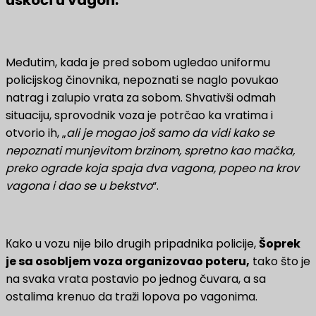
Međutim, kada je pred sobom ugledao uniformu
policijskog činovnika, nepoznati se naglo povukao
natrag i zalupio vrata za sobom. Shvativši odmah
situaciju, sprovodnik voza je potrčao ka vratima i
otvorio ih, „
ali je mogao još samo da vidi kako se
nepoznati munjevitom brzinom, spretno kao mačka,
preko ograde koja spaja dva vagona, popeo na krov
vagona i dao se u bekstvo
“.
Кako u vozu nije bilo drugih pripadnika policije,
Šoprek
je sa osobljem voza organizovao poteru,
tako što je
na svaka vrata postavio po jednog čuvara, a sa
ostalima krenuo da traži lopova po vagonima.