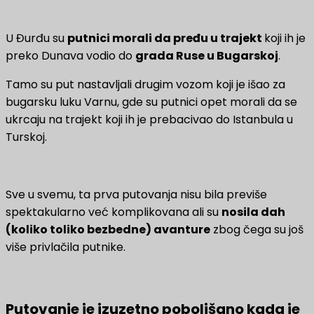
U Đurđu su
putnici morali da pređu u trajekt
koji ih je
preko Dunava vodio do
grada Ruse u Bugarskoj
.
Tamo su put nastavljali drugim vozom koji je išao za
bugarsku luku Varnu, gde su putnici opet morali da se
ukrcaju na trajekt koji ih je prebacivao do Istanbula u
Turskoj.
Sve u svemu, ta prva putovanja nisu bila previše
spektakularno već komplikovana ali su
nosila dah
(koliko toliko bezbedne) avanture
zbog čega su još
više privlačila putnike.
Putovanje je izuzetno poboljšano kada je