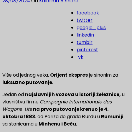
28/08/2024
Od
Kaldrma
5
Share
facebook
twitter
google_plus
linkedin
tumblr
pinterest
vk
Više od jednog veka,
Orijent ekspres
je sinonim za
luksuzno putovanje
.
Jedan od
najslavnijih vozova u istoriji železnice,
u
vlasništvu firme
Compagnie Internationale des
Wagons-Lits
na prvo putovanje krenuo je 4.
oktobra 1883.
od Pariza do grada Đurđu u
Rumuniji
sa stanicama u
Minhenu i Beču
.