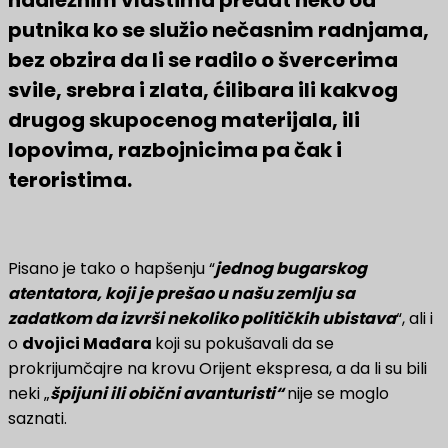
putnika ko se služio nečasnim radnjama,
bez obzira da li se radilo o švercerima
svile, srebra i zlata, ćilibara ili kakvog
drugog skupocenog materijala, ili
lopovima, razbojnicima pa čak i
teroristima.
Pisano je tako o hapšenju “
jednog bugarskog
atentatora, koji je prešao u našu zemlju sa
zadatkom da izvrši nekoliko političkih ubistava
“, ali i
o
dvojici Mađara
koji su pokušavali da se
prokrijumčajre na krovu Orijent ekspresa, a da li su bili
neki „
špijuni ili obični avanturisti“
nije se moglo
saznati.