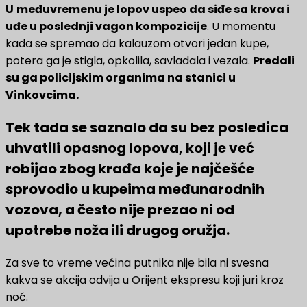
U
međuvremenu je lopov uspeo da siđe sa krova i
uđe u poslednji vagon kompozicije
. U momentu
kada se spremao da kalauzom otvori jedan kupe,
potera ga je stigla, opkolila, savladala i vezala.
Predali
su ga policijskim organima na stanici u
Vinkovcima.
Tek tada se saznalo da su bez posledica
uhvatili opasnog lopova, koji je već
robijao zbog krađa koje je najčešće
sprovodio u kupeima međunarodnih
vozova, a često nije prezao ni od
upotrebe noža ili drugog oružja.
Za sve to vreme većina putnika nije bila ni svesna
kakva se akcija odvija u Orijent ekspresu koji juri kroz
noć.