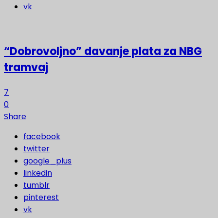
vk
“Dobrovoljno” davanje plata za NBG
tramvaj
7
0
Share
facebook
twitter
google_plus
linkedin
tumblr
pinterest
vk