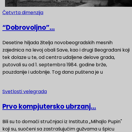
Četvrta dimenzija
“Dobrovoljno”...
Desetine hiljada žitelja novobeogradskih mesnih
zajednica na levoj obali Save, kao i drugi Beograđani koji
tek dolaze u te, od centra udaljene delove grada,
putovali su od 1. septembra 1984. godine brže,
pouzdanije i udobnije. Tog dana puštena je u
Svetlosti velegrada
Prvo kompjutersko ubrzanj...
Bili su to domaći stručnjaci iz Instituta „Mihajlo Pupin"
koji su, suočeni sa zastrašujućim gužvama u špicu