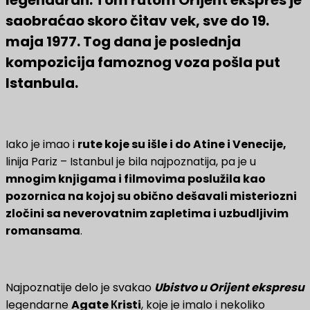
saobraćao skoro čitav vek, sve do 19.
maja 1977. Tog dana je poslednja
kompozicija famoznog voza pošla put
Istanbula.
Iako je imao i
rute koje su išle i do Atine i Venecije,
linija Pariz – Istanbul je bila najpoznatija, pa je u
mnogim knjigama i filmovima poslužila kao
pozornica na kojoj su obično dešavali misteriozni
zločini sa neverovatnim zapletima i uzbudljivim
romansama
.
Najpoznatije delo je svakao
Ubistvo u Orijent
ekspresu
legendarne
Agate Кristi
, koje je imalo i nekoliko