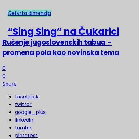
Četvrta dimenzija
NAJNOVIJE
“Sing Sing” na Čukarici
Rušenje jugoslovenskih tabua –
promena pola kao novinska tema
0
0
Share
facebook
twitter
google_plus
linkedin
tumblr
pinterest