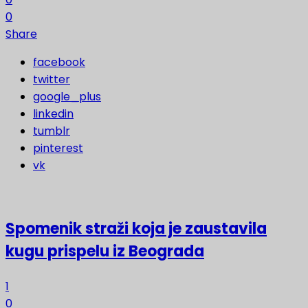
0
Share
facebook
twitter
google_plus
linkedin
tumblr
pinterest
vk
Spomenik straži koja je zaustavila
kugu prispelu iz Beograda
1
0