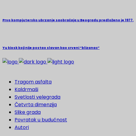
Prvo kompjutersko ubrzanje saobraćaja u Beogradu predloženo je 1977.
Yu kiosk koji nije postao slavan kao crveni “blizanac”
Tragom asfalta
Kaldrmaši
Svetlosti velegrada
Četvrta dimenzija
Slike grada
Povratak u budućnost
Autori