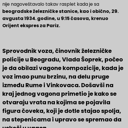
nije nagoveštavalo takav rasplet kada je sa
beogradske železničke stanice, kao i obično, 29.
avgusta 1934. godine, u 9:15 časova, krenuo
Orijent ekspres za Pariz.
Sprovodnik voza, činovnik železničke
policije u Beogradu, Vlada Šoprek, počeo
je da obilazi vagone kompozicije, kada je
voz imao punu brzinu, na delu pruge
između Rume i Vinkovaca. Došavši na
kraj jednog vagona primetio je kako se
otvaraju vrata na kojima se pojavila
figura čoveka, koji je dotle stajao spolja,
na stepenicama i upravo se spremao da
uskoči u vagon.