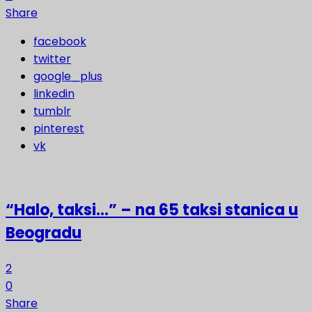
Share
facebook
twitter
google_plus
linkedin
tumblr
pinterest
vk
“Halo, taksi…” – na 65 taksi stanica u
Beogradu
2
0
Share