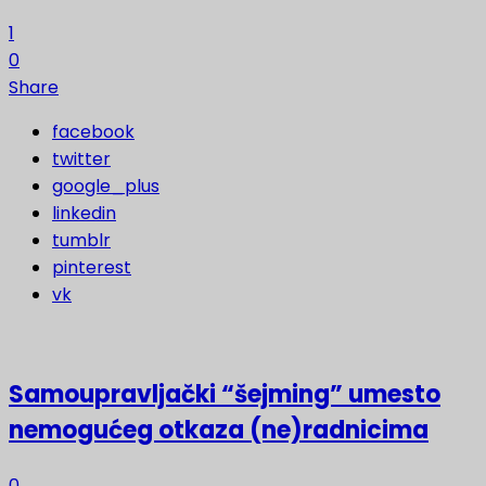
1
0
Share
facebook
twitter
google_plus
linkedin
tumblr
pinterest
vk
Samoupravljački “šejming” umesto
nemogućeg otkaza (ne)radnicima
0