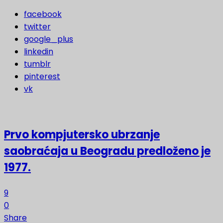
facebook
twitter
google_plus
linkedin
tumblr
pinterest
vk
Prvo kompjutersko ubrzanje
saobraćaja u Beogradu predloženo je
1977.
9
0
Share