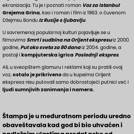
ekranizacija. Tu je i poznati roman
Voz za
Istanbul
Grejema Grina
, kao i roman i film iz 1963. o čuvenom
Džejmsu Bondu
Iz Rusije s ljubavlju
.
U savremenoj popularnoj kulturi pojavljuje se u
filmovima
Smrt i sudbina na Orijent ekspresu
iz 2000.
godine,
Put oko sveta za 80 dana
iz 2004. godine, a
postoji i
kompjuterska igrica
Poslednji
ekspres
.
Ali, u sveopštem glamuru i reklami koji su pratili ovaj
voz,
ostalo je prikriveno
da u kupeima Orijent
ekspresa nisu putovali samo dobrostojeći putnici već i
ljudi sumnjivih zanimanja i namera.
Štampa je u međuratnom periodu uredno
obaveštavala kad god bi bio uhvaćen i
nadležnim vlastima predat neko od