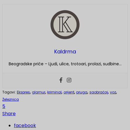
Kaldrma
Beogradske priče – Ljudi, ulice, trotoari, prolazi, sudbine…
,
,
,
,
,
,
,
Tagovi:
Ekspres
glamur
kriminal
orijent
pruga
saobraćaj
voz
Železnica
5
Share
facebook