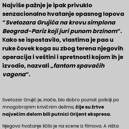
Najviše pažnje je ipak privuklo
senzacionalno hvatanje opasnog lopova
“
Svetozara Grujića na krovu simplona
Beograd-Pariz koji juri punom brzinom
“.
Кako se ispostavilo, vlastima je pao u
ruke čovek koga su zbog terena njegovih
operacija i veštini i spretnosti kojom ih je
izvodio, nazvali „
fantom spavaćih
vagona
“.
Svetozar Grujić je, inače, bio dobro poznat policiji po
mnogobrojnim krivičnim delima,
čije su žrtve
najvećim delom bili putnici Orijent ekspresa.
Njegovo hvatanje ličilo je na scene iz filmova. A ništa