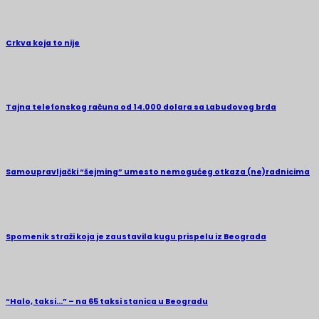
Crkva koja to nije
Tajna telefonskog računa od 14.000 dolara sa Labudovog brda
Samoupravljački “šejming” umesto nemogućeg otkaza (ne)radnicima
Spomenik straži koja je zaustavila kugu prispelu iz Beograda
“Halo, taksi…” – na 65 taksi stanica u Beogradu