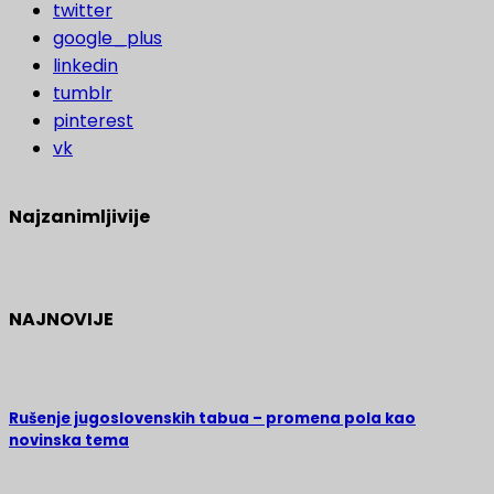
twitter
google_plus
linkedin
tumblr
pinterest
vk
Najzanimljivije
NAJNOVIJE
Rušenje jugoslovenskih tabua – promena pola kao
novinska tema