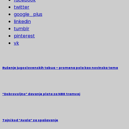
twitter
google_plus
linkedin
tumblr
pinterest
vk
Rušenje jugoslovenskih tabua – promena pola kao novinska tema
“Dobrovoljno” davanje plata za NBG tramvaj
Tajni kod “Avala” za spašavanje