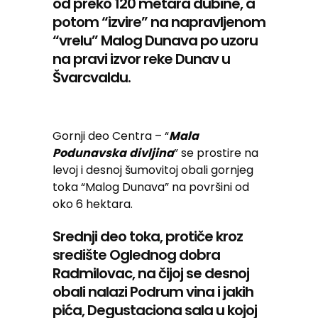
od preko 120 metara dubine, a
potom “izvire” na napravljenom
“vrelu” Malog Dunava po uzoru
na pravi izvor reke Dunav u
Švarcvaldu.
Gornji deo Centra – “
Mala
Podunavska
divljina
” se prostire na
levoj i desnoj šumovitoj obali gornjeg
toka “Malog Dunava” na površini od
oko 6 hektara.
Srednji deo toka, protiče kroz
središte Oglednog dobra
Radmilovac, na čijoj se desnoj
obali nalazi Podrum vina i jakih
pića, Degustaciona sala u kojoj