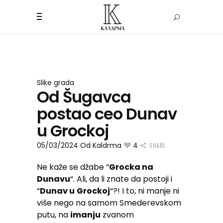
Slike grada
Od Šugavca
postao ceo Dunav
u Grockoj
05/03/2024
Od
Kaldrma
4
SHARE
Ne kaže se džabe “
Grocka na
Dunavu
“. Ali, da li znate da postoji i
“
Dunav u
Grockoj
“?! I to, ni manje ni
više nego na samom Smederevskom
putu, na
imanju
zvanom