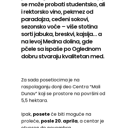
se može probati studentsko, ali
i rektorsko vino, pekmez od
paradajza, ceđeni sokovi,
sezonsko voće – više stotina
sorti jabuka, breskvi, kajsija… a
na levoj Medna dolina, gde
pčele sa ispaše po Oglednom
dobru stvaraju kvalitetan med.
Za sada posetiocima je na
raspolaganju donji deo Centra “Mali
Dunav” koji se prostore na površini od
5,5 hektara.
Ipak,
posete
će biti moguće na
proleće,
posle 20. aprila
, a centar je
otvoren do novembra.