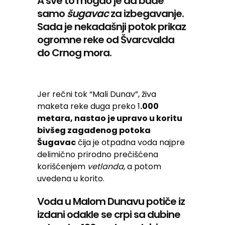
A sve to mogao je da bude
samo
šugavac
za izbegavanje.
Sada je nekadašnji potok prikaz
ogromne reke od Švarcvalda
do Crnog mora.
Jer rečni tok “Mali Dunav”, živa
maketa reke duga preko 1
.000
metara, nastao je upravo u koritu
bivšeg zagađenog potoka
Šugavac
čija je otpadna voda najpre
delimično prirodno prečišćena
korišćenjem
vetlanda
, a potom
uvedena u korito.
Voda u Malom Dunavu potiče iz
izdani odakle se crpi sa dubine