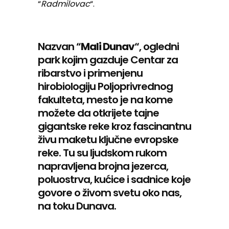
“
Radmilovac
“.
Nazvan “
Mali Dunav
“, ogledni
park kojim gazduje Centar za
ribarstvo i primenjenu
hirobiologiju Poljoprivrednog
fakulteta, mesto je na kome
možete da otkrijete tajne
gigantske reke kroz fascinantnu
živu maketu ključne evropske
reke. Tu su ljudskom rukom
napravljena brojna jezerca,
poluostrva, kućice i sadnice koje
govore o živom svetu oko nas,
na toku Dunava.