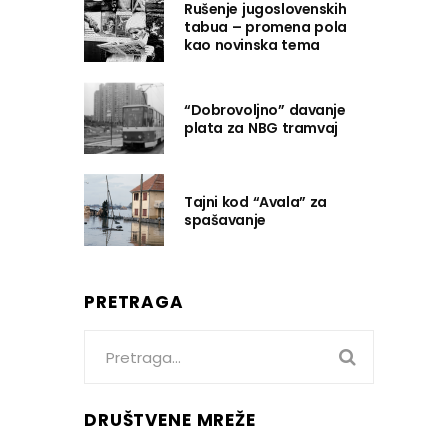
Rušenje jugoslovenskih
tabua – promena pola
kao novinska tema
“Dobrovoljno” davanje
plata za NBG tramvaj
Tajni kod “Avala” za
spašavanje
PRETRAGA
Search
for:
DRUŠTVENE MREŽE