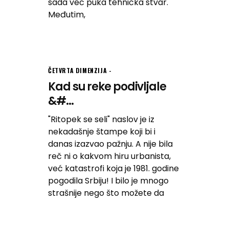
sada već puka tehnička stvar.
Međutim,
ČETVRTA DIMENZIJA
Kad su reke podivljale
&#...
"Ritopek se seli" naslov je iz
nekadašnje štampe koji bi i
danas izazvao pažnju. A nije bila
reč ni o kakvom hiru urbanista,
već katastrofi koja je 1981. godine
pogodila Srbiju! I bilo je mnogo
strašnije nego što možete da