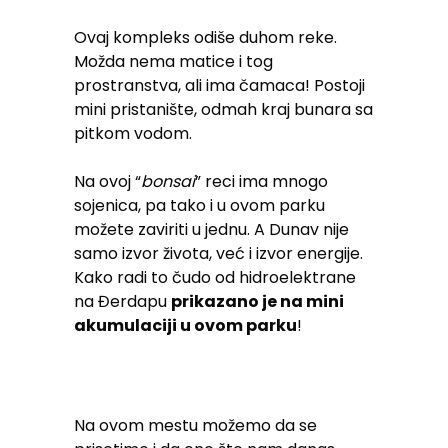
Ovaj kompleks odiše duhom reke.
Možda nema matice i tog
prostranstva, ali ima čamaca! Postoji
mini pristanište, odmah kraj bunara sa
pitkom vodom.
Na ovoj “
bonsai
” reci ima mnogo
sojenica, pa tako i u ovom parku
možete zaviriti u jednu. A Dunav nije
samo izvor života, već i izvor energije.
Kako radi to čudo od hidroelektrane
na Đerdapu
prikazano je na mini
akumulaciji u ovom parku
!
Na ovom mestu možemo da se