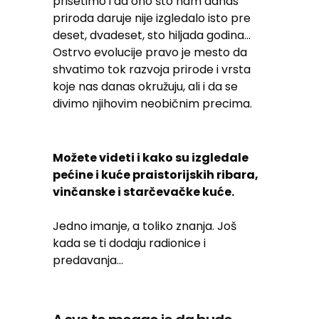
prisetimo i da ono što nam danas
priroda daruje nije izgledalo isto pre
deset, dvadeset, sto hiljada godina…
Ostrvo evolucije pravo je mesto da
shvatimo tok razvoja prirode i vrsta
koje nas danas okružuju, ali i da se
divimo njihovim neobičnim precima.
Možete videti i kako su izgledale
pećine i kuće praistorijskih ribara,
vinčanske i starčevačke kuće.
Jedno imanje, a toliko znanja. Još
kada se ti dodaju radionice i
predavanja…