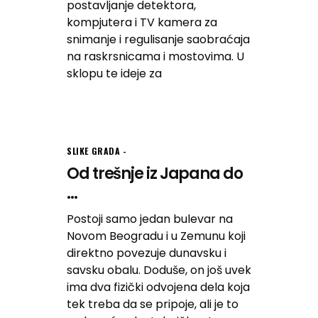
postavljanje detektora,
kompjutera i TV kamera za
snimanje i regulisanje saobraćaja
na raskrsnicama i mostovima. U
sklopu te ideje za
SLIKE GRADA
Od trešnje iz Japana do
...
Postoji samo jedan bulevar na
Novom Beogradu i u Zemunu koji
direktno povezuje dunavsku i
savsku obalu. Doduše, on još uvek
ima dva fizički odvojena dela koja
tek treba da se pripoje, ali je to