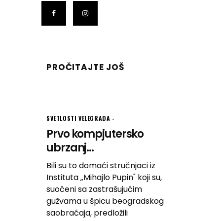
PROČITAJTE JOŠ
SVETLOSTI VELEGRADA
Prvo kompjutersko
ubrzanj...
Bili su to domaći stručnjaci iz
Instituta „Mihajlo Pupin" koji su,
suočeni sa zastrašujućim
gužvama u špicu beogradskog
saobraćaja, predložili