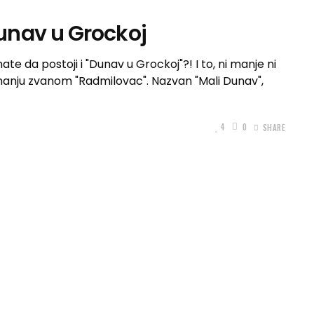
unav u Grockoj
ate da postoji i "Dunav u Grockoj"?! I to, ni manje ni
nju zvanom "Radmilovac". Nazvan "Mali Dunav",
4
0
SHARE