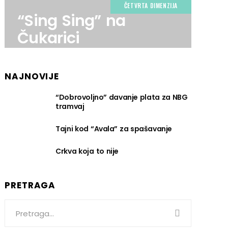
ČETVRTA DIMENZIJA
“Sing Sing” na
Čukarici
NAJNOVIJE
“Dobrovoljno” davanje plata za NBG
tramvaj
Tajni kod “Avala” za spašavanje
Crkva koja to nije
PRETRAGA
Search
for: