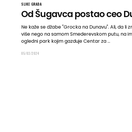
SLIKE GRADA
Od Šugavca postao ceo D
Ne kaže se džabe "Grocka na Dunavu". Ali, da li zn
više nego na samom Smederevskom putu, na ima
ogledni park kojim gazduje Centar za
05/03/2024