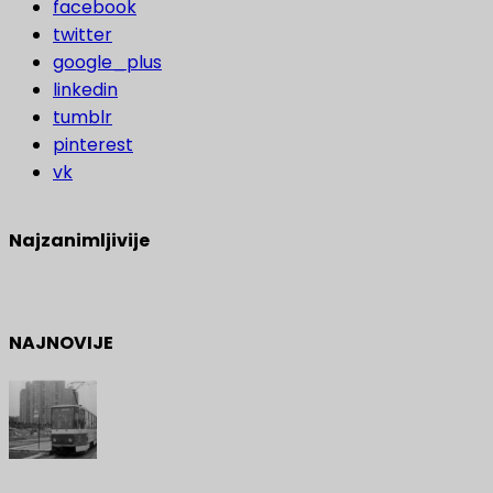
facebook
twitter
google_plus
linkedin
tumblr
pinterest
vk
Najzanimljivije
NAJNOVIJE