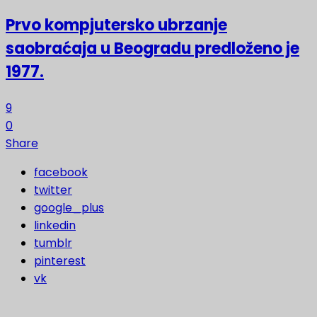
Prvo kompjutersko ubrzanje
saobraćaja u Beogradu predloženo je
1977.
9
0
Share
facebook
twitter
google_plus
linkedin
tumblr
pinterest
vk