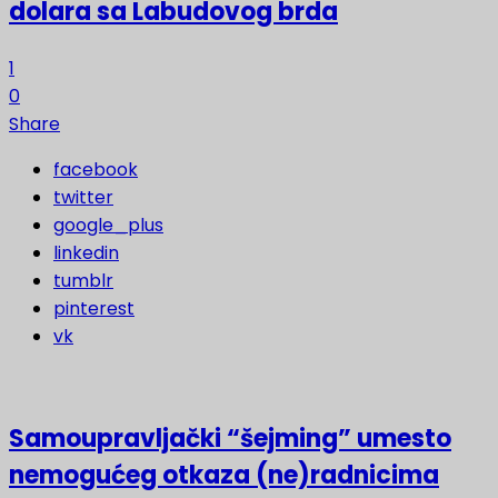
dolara sa Labudovog brda
1
0
Share
facebook
twitter
google_plus
linkedin
tumblr
pinterest
vk
Samoupravljački “šejming” umesto
nemogućeg otkaza (ne)radnicima