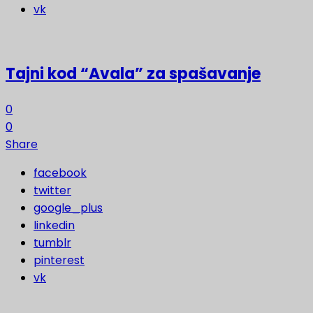
vk
Tajni kod “Avala” za spašavanje
0
0
Share
facebook
twitter
google_plus
linkedin
tumblr
pinterest
vk