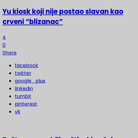
Yu kiosk koji nije postao slavan kao
crveni “blizanac”
4
0
Share
facebook
twitter
google_plus
linkedin
tumblr
pinterest
vk