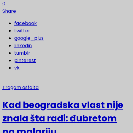
0
Share
facebook
twitter
google_plus
linkedin
tumblr
pinterest
vk
Tragom asfalta
Kad beogradska vlast nije
znala šta radi: đubretom
na malariju