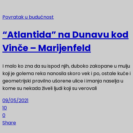
Povratak u budućnost
“Atlantida” na Dunavu kod
Vinče – Marijenfeld
I malo ko zna da su ispod njih, duboko zakopane u mulju
koji je golema reka nanosila skoro vek i po, ostale kuće i
geometrijski pravilno ušorene ulice i imanja naselja u
kome su nekada živeli ljudi koji su verovali
09/05/2021
10
0
Share