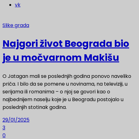
vk
Slike grada
Najgori život Beograda bio
je u močvarnom Makišu
O Jatagan mali se poslednjih godina ponovo naveliko
priča. I bilo da se pomene u novinama, na televiziji, u
serijama ili romanima – o njoj se govori kao o
najbednijem naselju koje je u Beogradu postojalo u
poslednjih stotinak godina.
29/01/2025
3
0