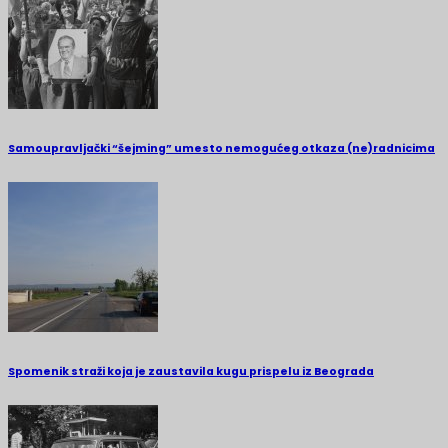
Samoupravljački “šejming” umesto nemogućeg otkaza (ne)radnicima
Spomenik straži koja je zaustavila kugu prispelu iz Beograda