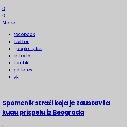
0
0
Share
facebook
twitter
google_plus
linkedin
tumblr
pinterest
vk
Spomenik straži koja je zaustavila
kugu prispelu iz Beograda
1