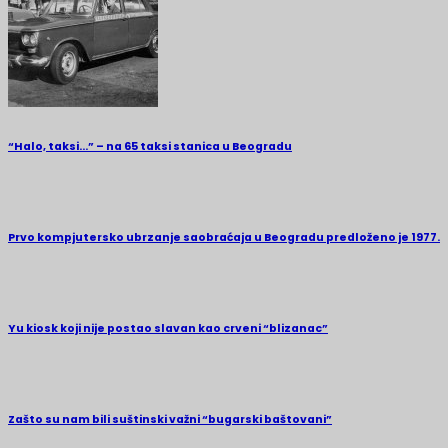
“Halo, taksi…” – na 65 taksi stanica u Beogradu
Prvo kompjutersko ubrzanje saobraćaja u Beogradu predloženo je 1977.
Yu kiosk koji nije postao slavan kao crveni “blizanac”
Zašto su nam bili suštinski važni “bugarski baštovani”