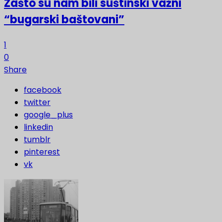
Zašto su nam bili suštinski važni
“bugarski baštovani”
1
0
Share
facebook
twitter
google_plus
linkedin
tumblr
pinterest
vk