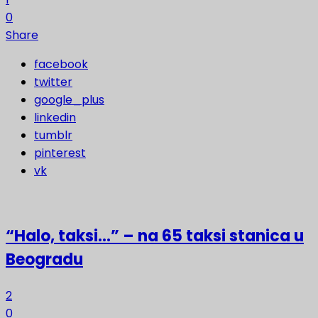
0
Share
facebook
twitter
google_plus
linkedin
tumblr
pinterest
vk
“Halo, taksi…” – na 65 taksi stanica u
Beogradu
2
0