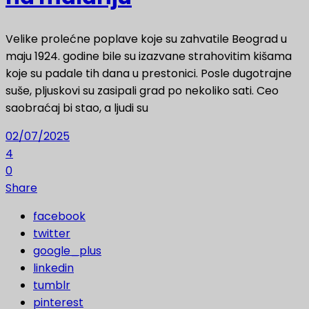
Velike prolećne poplave koje su zahvatile Beograd u
maju 1924. godine bile su izazvane strahovitim kišama
koje su padale tih dana u prestonici. Posle dugotrajne
suše, pljuskovi su zasipali grad po nekoliko sati. Ceo
saobraćaj bi stao, a ljudi su
02/07/2025
4
0
Share
facebook
twitter
google_plus
linkedin
tumblr
pinterest