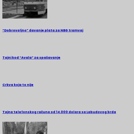
“Dobrovoljno” davanje plata za NBG tramvaj
Tajni kod “Avala” za spašavanje
Crkva koja to nije
Tajna telefonskog računa od 14.000 dolara sa Labudovog brda