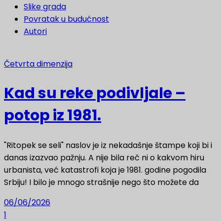
Slike grada
Povratak u budućnost
Autori
Četvrta dimenzija
Kad su reke podivljale –
potop iz 1981.
"Ritopek se seli" naslov je iz nekadašnje štampe koji bi i
danas izazvao pažnju. A nije bila reč ni o kakvom hiru
urbanista, već katastrofi koja je 1981. godine pogodila
Srbiju! I bilo je mnogo strašnije nego što možete da
06/06/2026
1