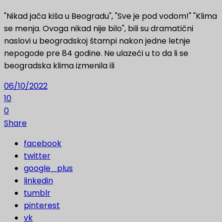
"Nikad jača kiša u Beogradu", "Sve je pod vodom!" "Klima
se menja. Ovoga nikad nije bilo", bili su dramatični
naslovi u beogradskoj štampi nakon jedne letnje
nepogode pre 84 godine. Ne ulazeći u to da li se
beogradska klima izmenila ili
06/10/2022
10
0
Share
facebook
twitter
google_plus
linkedin
tumblr
pinterest
vk