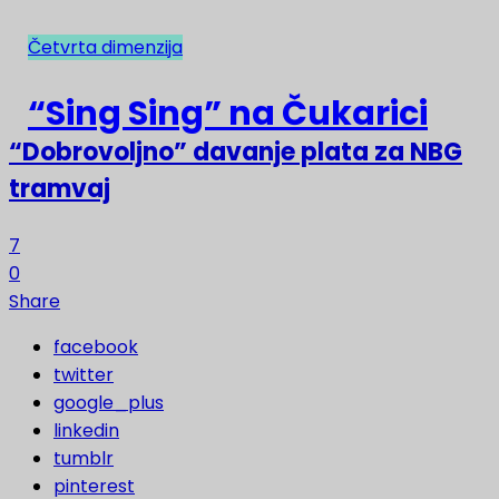
Četvrta dimenzija
NAJNOVIJE
“Sing Sing” na Čukarici
“Dobrovoljno” davanje plata za NBG
tramvaj
7
0
Share
facebook
twitter
google_plus
linkedin
tumblr
pinterest