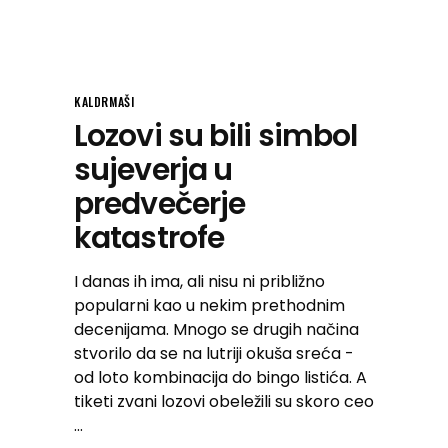
KALDRMAŠI
Lozovi su bili simbol
sujeverja u
predvečerje
katastrofe
I danas ih ima, ali nisu ni približno
popularni kao u nekim prethodnim
decenijama. Mnogo se drugih načina
stvorilo da se na lutriji okuša sreća -
od loto kombinacija do bingo listića. A
tiketi zvani lozovi obeležili su skoro ceo