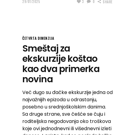
29/01/2025
3
0
SHARE
ČETVRTA DIMENZIJA
Smeštaj za
ekskurzije koštao
kao dva primerka
novina
Već dugo su đačke ekskurzije jedna od
najvažnijih epizoda u odrastanju,
posebno u srednjoškolskim danima.
Sa druge strane, sve češće se čuju i
roditeljska negodovanja oko troškova
koje ovi jednodnevni ili višednevni izleti