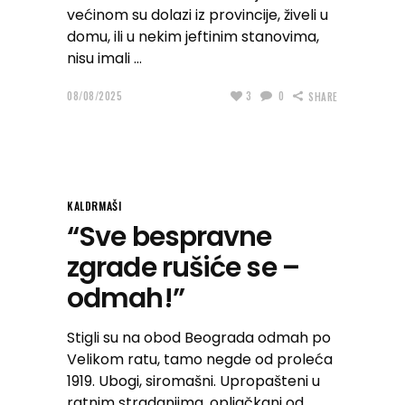
većinom su dolazi iz provincije, živeli u
domu, ili u nekim jeftinim stanovima,
nisu imali
08/08/2025
3
0
SHARE
KALDRMAŠI
“Sve bespravne
zgrade rušiće se –
odmah!”
Stigli su na obod Beograda odmah po
Velikom ratu, tamo negde od proleća
1919. Ubogi, siromašni. Upropašteni u
ratnim stradanjima, opljačkani od