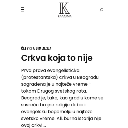
ČETVRTA DIMENZIJA
Crkva koja to nije
Prva prava evangelistička
(protestantska) crkva u Beogradu
sagrađena je u najteže vreme -
tokom Drugog svetskog rata.
Beograd je, tako, kao grad u kome se
susreću brojne religije dobio i
evangelsku bogomolju u najteže
svetsko vreme. Ali, burna istorija nije
ovoj crkvi