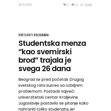
18/11/2025
3
0
SHARE
SVETLOSTI VELEGRADA
Studentska menza
“kao svemirski
brod” trajala je
svega 26 dana
Beograd se pred početak Drugog
svetskog rata susreo sa ozbiljnim
problemom. Postavši najveći
univerzitetski centar Kraljevine
Jugoslavije postavilo se pitanje kako
nahraniti toliko studenata, jer