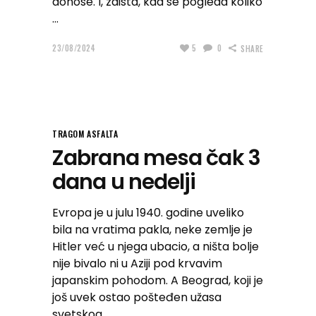
donose. I, zaista, kad se pogleda koliko
23/08/2024
5
0
SHARE
TRAGOM ASFALTA
Zabrana mesa čak 3
dana u nedelji
Evropa je u julu 1940. godine uveliko
bila na vratima pakla, neke zemlje je
Hitler već u njega ubacio, a ništa bolje
nije bivalo ni u Aziji pod krvavim
japanskim pohodom. A Beograd, koji je
još uvek ostao pošteđen užasa
svetskog