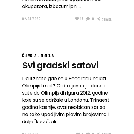
okupatora, izbezumljeni
02/04/2025
17
0
SHARE
ČETVRTA DIMENZIJA
Svi gradski satovi
Da li znate gde se u Beogradu nalazi
Olimpijski sat? Odbrojavao je dane i
sate do Olimpijskih igara 2012. godine
koje su se održale u Londonu. Trinaest
godina kasnije, ovaj neobičan sat sa
ne tako upadljivim plavim brojevima i
dalje "kuca", ali