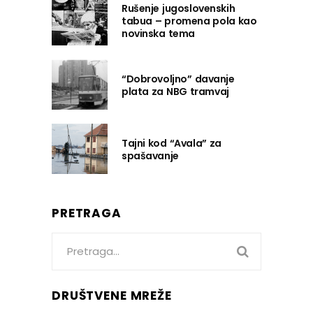
Rušenje jugoslovenskih
tabua – promena pola kao
novinska tema
“Dobrovoljno” davanje
plata za NBG tramvaj
Tajni kod “Avala” za
spašavanje
PRETRAGA
Search
for:
DRUŠTVENE MREŽE