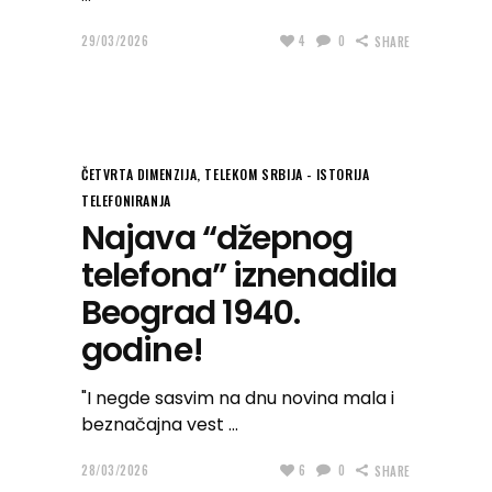
29/03/2026
4
0
SHARE
ČETVRTA DIMENZIJA
,
TELEKOM SRBIJA - ISTORIJA
TELEFONIRANJA
Najava “džepnog
telefona” iznenadila
Beograd 1940.
godine!
"I negde sasvim na dnu novina mala i
beznačajna vest
28/03/2026
6
0
SHARE