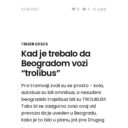
03/08/2026
10
0
SHARE
TRAGOM ASFALTA
Kad je trebalo da
Beogradom vozi
“trolibus”
Prvi tramvaji zvali su se prosto - kola,
autobusi su bili omnibusi, a nesuđeni
beogradski trojelbusi bili su TROLIBUSI!
Tako bi se zasigurno zvao ovaj vid
prevoza da je uveden u Beogradu,
kako je to bilo u planu, još pre Drugog