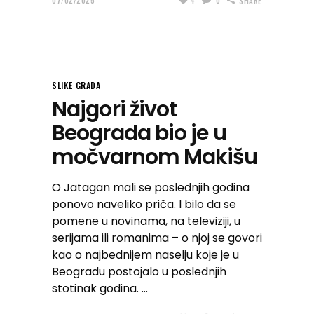
07/02/2025
4
0
SHARE
SLIKE GRADA
Najgori život
Beograda bio je u
močvarnom Makišu
O Jatagan mali se poslednjih godina
ponovo naveliko priča. I bilo da se
pomene u novinama, na televiziji, u
serijama ili romanima – o njoj se govori
kao o najbednijem naselju koje je u
Beogradu postojalo u poslednjih
stotinak godina.