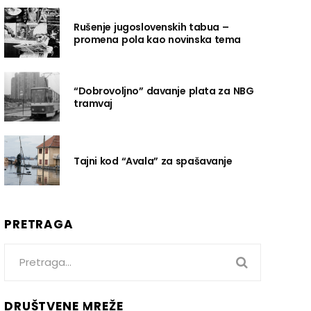
Rušenje jugoslovenskih tabua –
promena pola kao novinska tema
“Dobrovoljno” davanje plata za NBG
tramvaj
Tajni kod “Avala” za spašavanje
PRETRAGA
Search
for:
DRUŠTVENE MREŽE