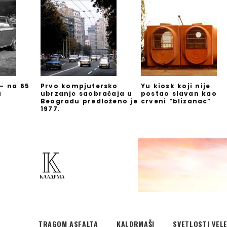
 – na 65
Prvo kompjutersko
Yu kiosk koji nije
u
ubrzanje saobraćaja u
postao slavan kao
Beogradu predloženo je
crveni “blizanac”
1977.
TRAGOM ASFALTA
KALDRMAŠI
SVETLOSTI VEL