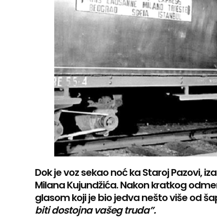
Dok je voz sekao noć ka Staroj Pazovi, i
Milana Kujundžića. Nakon kratkog odm
glasom koji je bio jedva nešto više od ša
biti dostojna vašeg truda”.