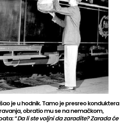
zašao je u hodnik. Tamo je presreo konduktera
eravanja, obratio mu se na nemačkom,
pata: “
Da li ste voljni da zaradite? Zarada će