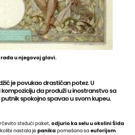
 rađa u njegovoj glavi.
džić je povukao drastičan potez. U
ći kompoziciju da produži u inostranstvo sa
 putnik spokojno spavao u svom kupeu.
grčevito stežući paket,
odjurio ka selu u okolini Šida
 kolibi nastala je
panika
pomešana sa
euforijom
.