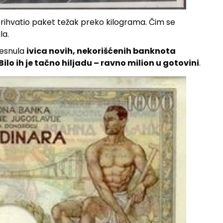
prihvatio paket težak preko kilograma. Čim se
la.
jesnula
ivica novih, nekorišćenih banknota
ilo ih je tačno hiljadu – ravno milion u gotovini
.