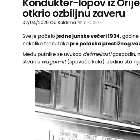
Kondukter-lopov iz Orij
otkrio ozbiljnu zaveru
02/04/2026
Od
Kaldrma
7
SHARE
Sve je počelo
jedne junske večeri 1934.
godine
nekoliko trenutaka
pre polaska prestižnog v
Među putnike se uvukao
dežmekasti
gospodin, n
stvari u
wagon-lit
(spavaća kola). Jedino što nije