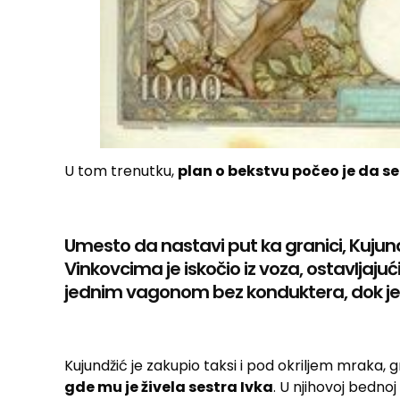
U tom trenutku,
plan o bekstvu počeo je da se
Umesto da nastavi put ka granici, Kujun
Vinkovcima je iskočio iz voza, ostavljaju
jednim vagonom bez konduktera, dok je
Kujundžić je zakupio taksi i pod okriljem mraka, 
gde mu je živela sestra Ivka
. U njihovoj bednoj