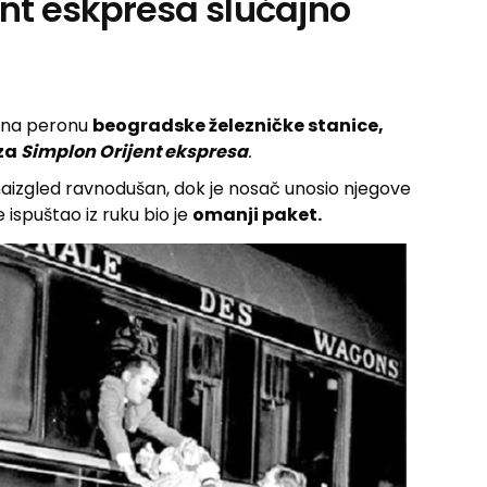
ent eskpresa slučajno
 na peronu
beogradske železničke stanice,
oza
Simplon Orijent ekspresa
.
aizgled ravnodušan, dok je nosač unosio njegove
 ispuštao iz ruku bio je
omanji paket.