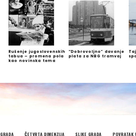
Rušenje jugoslovenskih
“Dobrovoljno” davanje
Ta
tabua – promena pola
plata za NBG tramvaj
sp
kao novinska tema
EGRADA
ČETVRTA DIMENZIJA
SLIKE GRADA
POVRATAK 