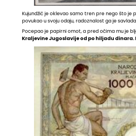
Kujundžić je oklevao samo tren pre nego što je 
povukao u svoju odaju, radoznalost ga je savlada
Pocepao je papirni omot, a pred očima mu je bl
Kraljevine Jugoslavije od po hiljadu dinara. B