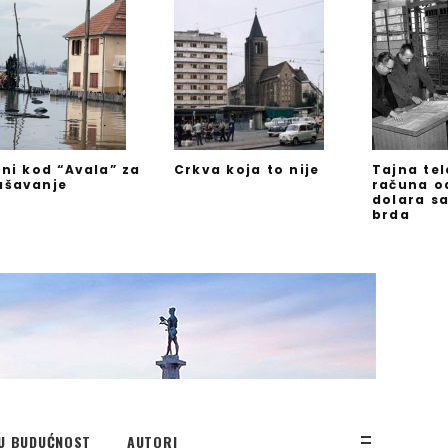
jni kod “Avala” za
Crkva koja to nije
Tajna te
ašavanje
računa o
dolara s
brda
U BUDUĆNOST
AUTORI