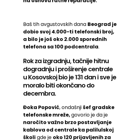
na osnovu ratne reparacije.
Baš tih avgustovskih dana
Beograd je
dobio svoj 4.000-ti telefonski broj,
a bilo je još oko 2.000 sporednih
telefona sa 100 podcentrala
.
Rok za izgradnju, tačnije hitnu
dogradnju i proširenje centrale
u Kosovskoj bio je 131 dan i sve je
moralo biti okončano do
decembra.
Đoka Popović
, ondašnji
šef gradske
telefonske mreže,
govorio je da je
naročito važno brzo postavljanje
kablova od centrale ka palilulskoj
školi
gde je
oko 120 prijavljenih za