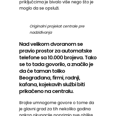
priključcima je bivalo više nego što je
moglo da se opsluži.
Originalni projekat centrale pre
nadziđivanja
Nad velikom dvoranom se
pravio prostor za automatske
telefone sa 10.000 brojeva. Tako
se to tada govorilo, a značilo je
da će taman toliko
Beograđana, firmi, radnji,
kafana, kojekavih službi biti
prikačeno na centralu.
Brojke umnogome govore o tome da
je glavni grad za tih nekoliko godina
nakon okupacije poprimio sve oblike