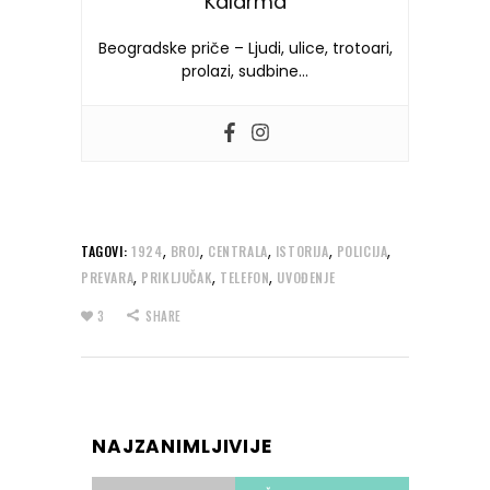
Kaldrma
Beogradske priče – Ljudi, ulice, trotoari,
prolazi, sudbine…
,
,
,
,
,
TAGOVI:
1924
BROJ
CENTRALA
ISTORIJA
POLICIJA
,
,
,
PREVARA
PRIKLJUČAK
TELEFON
UVOĐENJE
3
SHARE
NAJZANIMLJIVIJE