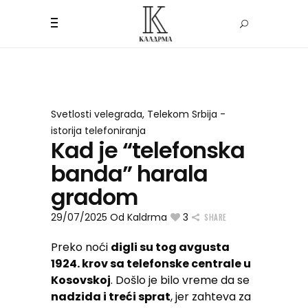
Svetlosti velegrada
,
Telekom Srbija -
istorija telefoniranja
Kad je “telefonska
banda” harala
gradom
29/07/2025
Od
Kaldrma
3
SHARE
Preko noći
digli su tog avgusta
1924. krov sa telefonske centrale u
Kosovskoj
. Došlo je bilo vreme da se
nadzida i treći sprat
, jer zahteva za