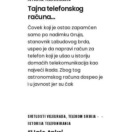
Tajna telefonskog
računa...
Čovek koji je ostao zapamćen
samo po nadimku Gruja,
stanovnik Labudovog brda,
uspeo je da napravi račun za
telefon koji je ušao u istoriju
domaćih telekomunikacija kao
najveći ikada. Zbog tog
astronomskog računa dospeo je
i u javnost jer su čak
SVETLOSTI VELEGRADA
,
TELEKOM SRBIJA -
ISTORIJA TELEFONIRANJA