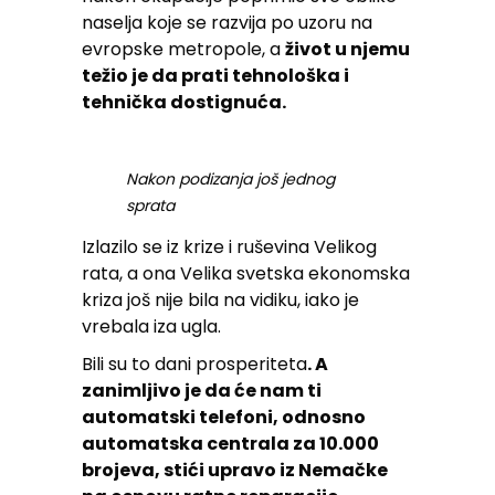
naselja koje se razvija po uzoru na
evropske metropole, a
život u njemu
težio je da prati tehnološka i
tehnička dostignuća.
Nakon podizanja još jednog
sprata
Izlazilo se iz krize i ruševina Velikog
rata, a ona Velika svetska ekonomska
kriza još nije bila na vidiku, iako je
vrebala iza ugla.
Bili su to dani prosperiteta
. A
zanimljivo je da će nam ti
automatski telefoni, odnosno
automatska centrala za 10.000
brojeva, stići upravo iz Nemačke