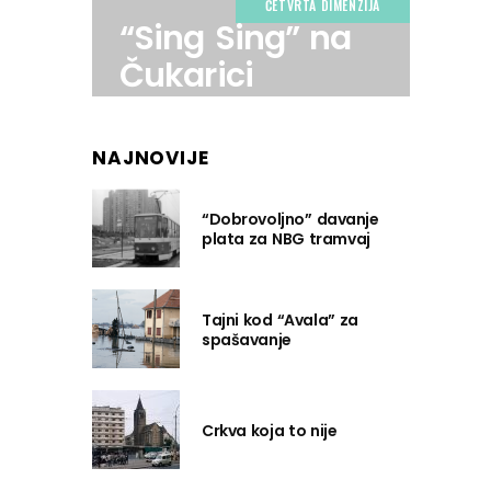
ČETVRTA DIMENZIJA
“Sing Sing” na
Čukarici
NAJNOVIJE
“Dobrovoljno” davanje
plata za NBG tramvaj
Tajni kod “Avala” za
spašavanje
Crkva koja to nije