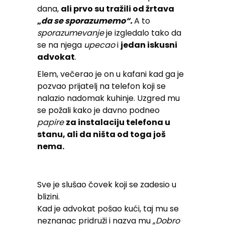
dana,
ali prvo su tražili od žrtava
„
da se sporazumemo“.
A to
sporazumevanje
je izgledalo tako da
se na njega
upecao
i
jedan iskusni
advokat
.
Elem, večerao je on u kafani kad ga je
pozvao prijatelj na telefon koji se
nalazio nadomak kuhinje. Uzgred mu
se požali kako je davno podneo
papire
za instalaciju telefona u
stanu, ali da ništa od toga još
nema.
Sve je slušao čovek koji se zadesio u
blizini.
Kad je advokat pošao kući, taj mu se
neznanac pridruži i nazva mu „
Dobro