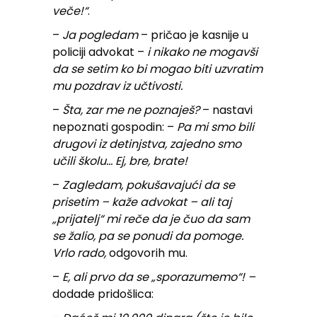
veče!“
.
–
Ja pogledam
– pričao je kasnije u
policiji advokat –
i nikako ne mogavši
da se setim ko bi mogao biti uzvratim
mu pozdrav iz učtivosti.
–
Šta, zar me ne poznaješ?
– nastavi
nepoznati gospodin: –
Pa mi smo bili
drugovi iz detinjstva, zajedno smo
učili školu… Ej, bre, brate!
–
Zagledam, pokušavajući da se
prisetim – kaže advokat – ali taj
„prijatelj“ mi reče da je čuo da sam
se žalio, pa se ponudi da pomoge.
Vrlo rado,
odgovorih mu.
–
E, ali prvo da se „sporazumemo“! –
dodade pridošlica: