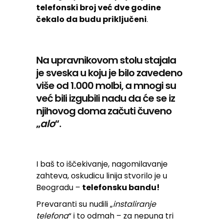
telefonski broj već dve godine
čekalo da budu priključeni
.
Na upravnikovom stolu stajala
je sveska u koju je bilo zavedeno
više od 1.000 molbi, a mnogi su
već bili izgubili nadu da će se iz
njihovog doma začuti čuveno
„
alo
“.
I baš to iščekivanje, nagomilavanje
zahteva, oskudicu linija stvorilo je u
Beogradu –
telefonsku bandu!
Prevaranti su nudili „
instaliranje
telefona
“ i to odmah – za nepuna tri