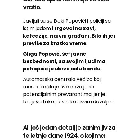
vratio.
Javljali su se Đoki Popovići i policiji sa
istim jadom i
trgovci na Savi,
kafedžije, naivni građani. Bilo ih je i
previše za kratko vreme
.
Gliga Popović, šef javne
bezbednosti, sa svojim ljudima
pohapsio je ubrzo celu bandu.
Automatska centrala već za koji
mesec rešila je sve nevolje sa
potencijalnim prevarantima, jer je
brojeva tako postalo sasvim dovoljno.
Ali još jedan detalj je zanimljiv za
te letnje dane 1924. o kojima