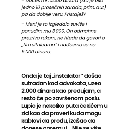
–
Daćeš mi 10.000 dinara (što je bilo
jedno 10 prosečnih zarada, prim. aut)
pa da dobije vezu. Pristaješ?
–
Meni je to izgledalo suviše i
ponudim mu 3.000. On odmahne
prezrivo rukom, ne htede da govori o
„tim sitnicama“ i nađosmo se na
5.000 dinara.
Onda je taj „instalator“ došao
sutradan kod advokata, uzeo
2.000 dinara kao predujam, a
resto će po završenom poslu.
Lupio je nekoliko puta čekićem u
zid kao da proveri kuda mogu
kablovi da prođu, izašao da
donese opremu i… Nije se više