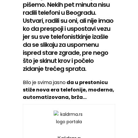
pišemo. Nekih pet minuta nisu
radili telefoni u Beogradu.
Ustvari, radili su oni, ali nije imao
ko da prespoji i uspostavi vezu
jer su sve telefonistkinje izašle
da se slikaju za uspomenu
ispred stare zgrade, pre nego
što je skinut krov i počelo
zidanje trećeg sprata.
Bilo je svima jasno
da u prestonicu
stiže nova era telefonije, moderna,
automatizovana, brža…