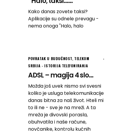
“Halo, taksi…...
Kako danas zovete taksi?
Aplikacije su odnele prevagu -
nema onoga "Halo, halo
POVRATAK U BUDUĆNOST
,
TELEKOM
SRBIJA - ISTORIJA TELEFONIRANJA
ADSL – magija 4 slo...
Možda još uvek nismo svi svesni
koliko je usluga telekomunikacije
danas bitna za naš život. Hteli mi
to ili ne - sve je na mreži. A ta
mreža je divovski porasla,
obuhvatila i naše račune,
novčanike, kontrolu kućnih