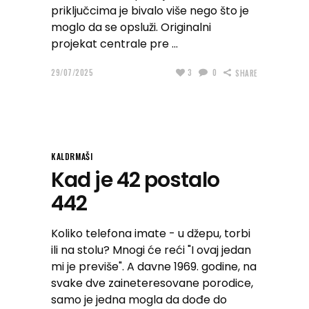
priključcima je bivalo više nego što je
moglo da se opsluži. Originalni
projekat centrale pre
29/07/2025
3
0
SHARE
KALDRMAŠI
Kad je 42 postalo
442
Koliko telefona imate - u džepu, torbi
ili na stolu? Mnogi će reći "I ovaj jedan
mi je previše". A davne 1969. godine, na
svake dve zaineteresovane porodice,
samo je jedna mogla da dođe do