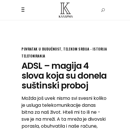
POVRATAK U BUDUĆNOST
,
TELEKOM SRBIJA - ISTORIJA
TELEFONIRANJA
ADSL – magija 4
slova koja su donela
suštinski proboj
Možda još uvek nismo svi svesni koliko
je usluga telekomunikacije danas
bitna za naš život. Hteli mi to ili ne -
sve je na mreži. A ta mreža je divovski
porasla, obuhvatila i naše račune,