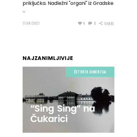
priključka. Nadležni "organi" iz Gradske
11/04/2021
4
0
SHARE
NAJZANIMLJIVIJE
ČETVRTA DIMENZIJA
“Sing Sing” na
Čukarici