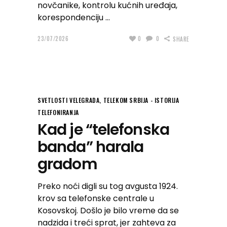
novčanike, kontrolu kućnih uređaja,
korespondenciju
23/07/2026
0
0
SHARE
SVETLOSTI VELEGRADA
,
TELEKOM SRBIJA - ISTORIJA
TELEFONIRANJA
Kad je “telefonska
banda” harala
gradom
Preko noći digli su tog avgusta 1924.
krov sa telefonske centrale u
Kosovskoj. Došlo je bilo vreme da se
nadzida i treći sprat, jer zahteva za