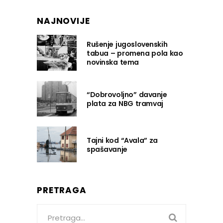
NAJNOVIJE
Rušenje jugoslovenskih
tabua – promena pola kao
novinska tema
“Dobrovoljno” davanje
plata za NBG tramvaj
Tajni kod “Avala” za
spašavanje
PRETRAGA
Search
for: