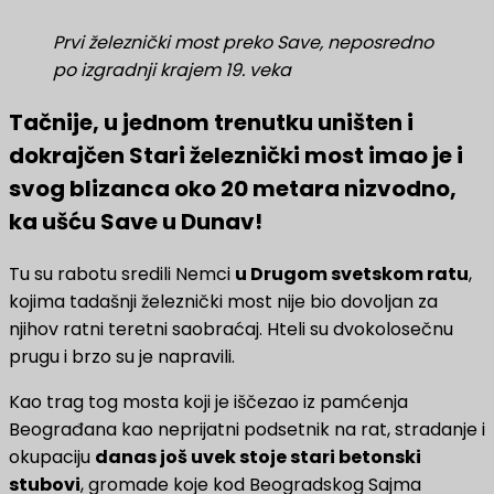
Prvi železnički most preko Save, neposredno
po izgradnji krajem 19. veka
Tačnije, u jednom trenutku uništen i
dokrajčen Stari železnički most imao je i
svog blizanca oko 20 metara nizvodno,
ka ušću Save u Dunav!
Tu su rabotu sredili Nemci
u Drugom svetskom ratu
,
kojima tadašnji železnički most nije bio dovoljan za
njihov ratni teretni saobraćaj. Hteli su dvokolosečnu
prugu i brzo su je napravili.
Kao trag tog mosta koji je iščezao iz pamćenja
Beograđana kao neprijatni podsetnik na rat, stradanje i
okupaciju
danas još uvek stoje stari betonski
stubovi
, gromade koje kod Beogradskog Sajma