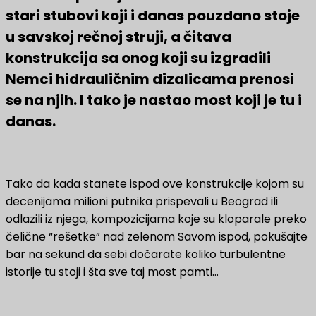
stari stubovi koji i danas pouzdano stoje
u savskoj rečnoj struji, a čitava
konstrukcija sa onog koji su izgradili
Nemci hidrauličnim dizalicama prenosi
se na njih. I tako je nastao most koji je tu i
danas.
Tako da kada stanete ispod ove konstrukcije kojom su
decenijama milioni putnika prispevali u Beograd ili
odlazili iz njega, kompozicijama koje su kloparale preko
čelične “rešetke” nad zelenom Savom ispod, pokušajte
bar na sekund da sebi dočarate koliko turbulentne
istorije tu stoji i šta sve taj most pamti…