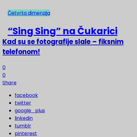
Četvrta dimenzija
NAJNOVIJE
“Sing Sing” na Čukarici
Kad su se fotografije slale – fiksnim
telefonom!
0
0
Share
facebook
twitter
google_plus
linkedin
tumblr
pinterest