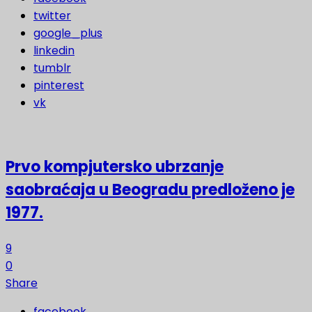
twitter
google_plus
linkedin
tumblr
pinterest
vk
Prvo kompjutersko ubrzanje
saobraćaja u Beogradu predloženo je
1977.
9
0
Share
facebook