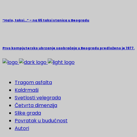
“Halo, taksi…” – na 65 taksi stanica u Beogradu
Prvo kompjutersko ubrzanje saobraćaja u Beogradu predloženo je 1977.
Tragom asfalta
Kaldrmaši
Svetlosti velegrada
Četvrta dimenzija
Slike grada
Povratak u budućnost
Autori