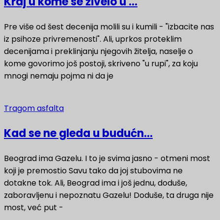
Kraj u kome se živelo u ...
Pre više od šest decenija molili su i kumili - "izbacite nas
iz psihoze privremenosti". Ali, uprkos proteklim
decenijama i preklinjanju njegovih žitelja, naselje o
kome govorimo još postoji, skriveno "u rupi", za koju
mnogi nemaju pojma ni da je
Tragom asfalta
Kad se ne gleda u budućn...
Beograd ima Gazelu. I to je svima jasno - otmeni most
koji je premostio Savu tako da joj stubovima ne
dotakne tok. Ali, Beograd ima i još jednu, doduše,
zaboravljenu i nepoznatu Gazelu! Doduše, ta druga nije
most, već put -