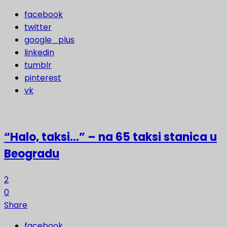
facebook
twitter
google_plus
linkedin
tumblr
pinterest
vk
“Halo, taksi…” – na 65 taksi stanica u
Beogradu
2
0
Share
facebook