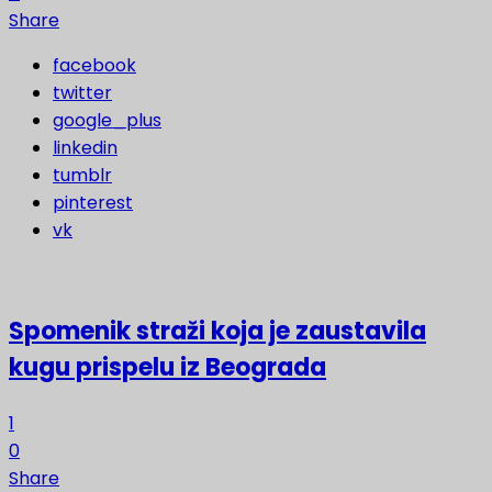
Share
facebook
twitter
google_plus
linkedin
tumblr
pinterest
vk
Spomenik straži koja je zaustavila
kugu prispelu iz Beograda
1
0
Share