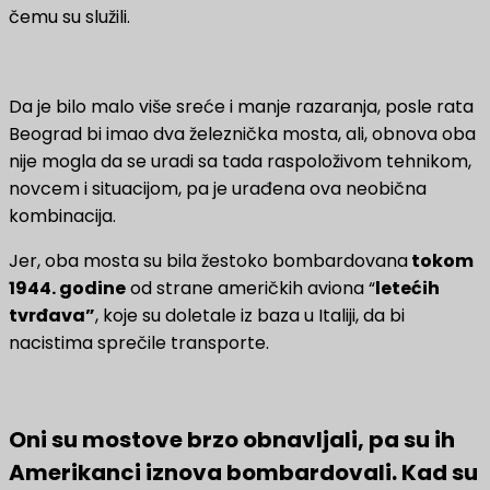
čemu su služili.
Da je bilo malo više sreće i manje razaranja, posle rata
Beograd bi imao dva železnička mosta, ali, obnova oba
nije mogla da se uradi sa tada raspoloživom tehnikom,
novcem i situacijom, pa je urađena ova neobična
kombinacija.
Jer, oba mosta su bila žestoko bombardovana
tokom
1944. godine
od strane američkih aviona “
letećih
tvrđava”
, koje su doletale iz baza u Italiji, da bi
nacistima sprečile transporte.
Oni su mostove brzo obnavljali, pa su ih
Amerikanci iznova bombardovali. Kad su