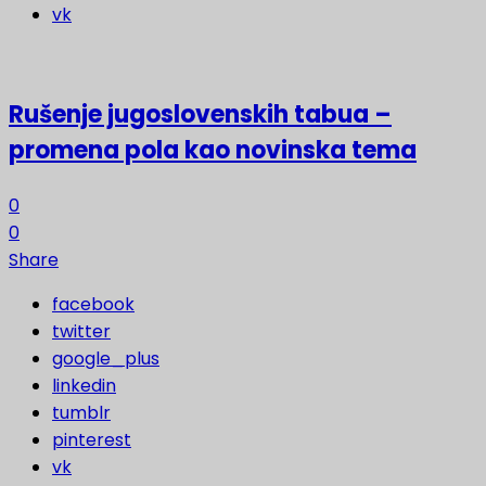
vk
Rušenje jugoslovenskih tabua –
promena pola kao novinska tema
0
0
Share
facebook
twitter
google_plus
linkedin
tumblr
pinterest
vk