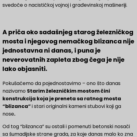
svedoče o nacističkoj vojnoj i građevinskoj mašineriji.
A priča oko sadašnjeg starog železničkog
mosta i njegovog nemačkog blizanca nije
jednostavna ni danas, i puna je
neverovatnih zapleta zbog čega je nije
lako objasniti.
Pokušaćemo da pojednostavimo – ono što danas
nazivamo
Starim železničkim mostom čini
konstrukcija koja je preneta sa ratnog mosta
“blizanca”
i stari originalni kameni stubovi koji ga
nose
.
Od tog “blizanca” su ostali i pomenuti betonski nosači
sa šumadijske strane grada, za koje danas malo ko zna