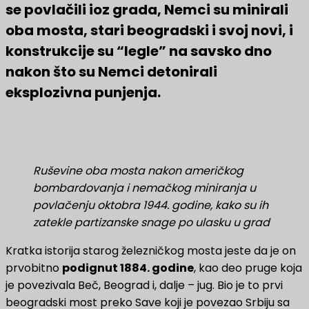
se povlačili ioz grada, Nemci su minirali
oba mosta, stari beogradski i svoj novi, i
konstrukcije su “legle” na savsko dno
nakon što su Nemci detonirali
eksplozivna punjenja.
Ruševine oba mosta nakon američkog
bombardovanja i nemačkog miniranja u
povlačenju oktobra 1944. godine, kako su ih
zatekle partizanske snage po ulasku u grad
Kratka istorija starog železničkog mosta jeste da je on
prvobitno
podignut 1884. godine
, kao deo pruge koja
je povezivala Beč, Beograd i, dalje – jug. Bio je to prvi
beogradski most preko Save koji je povezao Srbiju sa