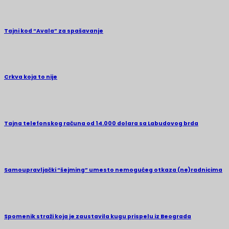
Tajni kod “Avala” za spašavanje
Crkva koja to nije
Tajna telefonskog računa od 14.000 dolara sa Labudovog brda
Samoupravljački “šejming” umesto nemogućeg otkaza (ne)radnicima
Spomenik straži koja je zaustavila kugu prispelu iz Beograda