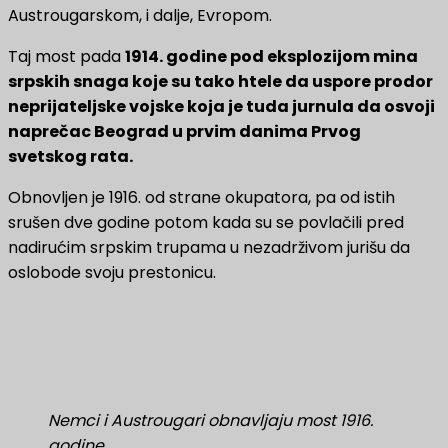
Austrougarskom, i dalje, Evropom.
Taj most pada
1914. godine pod eksplozijom mina
srpskih snaga koje su tako htele da uspore prodor
neprijateljske vojske koja je tuda jurnula da osvoji
naprečac Beograd u prvim danima Prvog
svetskog rata.
Obnovljen je 1916. od strane okupatora, pa od istih
srušen dve godine potom kada su se povlačili pred
nadirućim srpskim trupama u nezadrživom jurišu da
oslobode svoju prestonicu.
Nemci i Austrougari obnavljaju most 1916.
godine