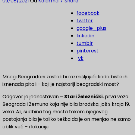
09/08/2021
Od
Kaldrma
7
Share
facebook
twitter
google_plus
linkedin
tumblr
pinterest
vk
Mnogi Beograđani zastali bi razmišljajući kada biste ih
iznenada pitali – koji je najstariji beogradski most?
Odgovor je jednostavan –
Stari železnički
, prva veza
Beograda i Zemuna koja nije bila brodska, još s kraja 19.
veka. Ali, sudbina tog mosta tokom njegovog
postojanja bila je toliko teška da je on menjao ne samo
oblik već – i lokaciju.