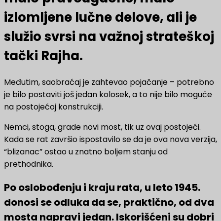
izlomljene lučne delove, ali je
služio svrsi na važnoj strateškoj
tački Rajha.
Međutim, saobraćaj je zahtevao pojačanje – potrebno
je bilo postaviti još jedan kolosek, a to nije bilo moguće
na postojećoj konstrukciji.
Nemci, stoga, grade novi most, tik uz ovaj postojeći.
Kada se rat završio ispostavilo se da je ova nova verzija,
“blizanac” ostao u znatno boljem stanju od
prethodnika.
Po oslobođenju i kraju rata, u leto 1945.
donosi se odluka da se, praktično, od dva
mosta napravi jedan. Iskorišćeni su dobri