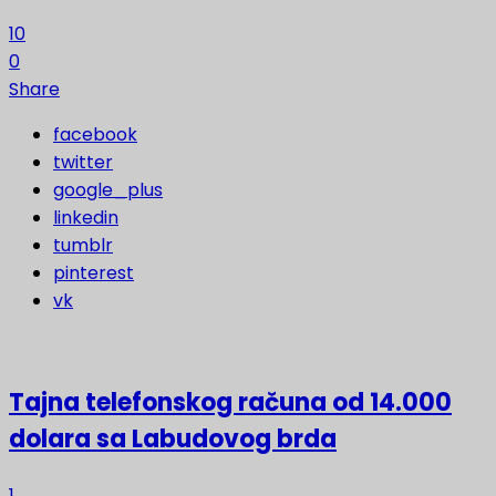
10
0
Share
facebook
twitter
google_plus
linkedin
tumblr
pinterest
vk
Tajna telefonskog računa od 14.000
dolara sa Labudovog brda
1