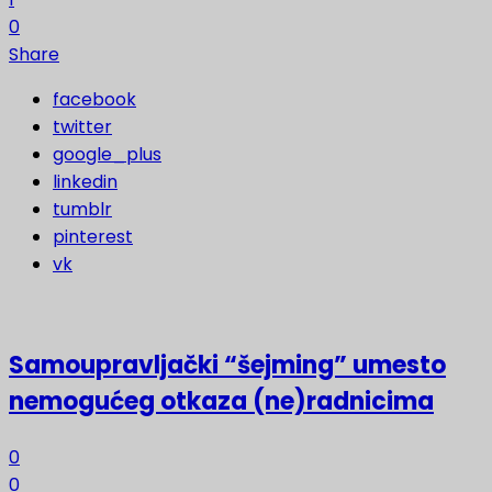
0
Share
facebook
twitter
google_plus
linkedin
tumblr
pinterest
vk
Samoupravljački “šejming” umesto
nemogućeg otkaza (ne)radnicima
0
0