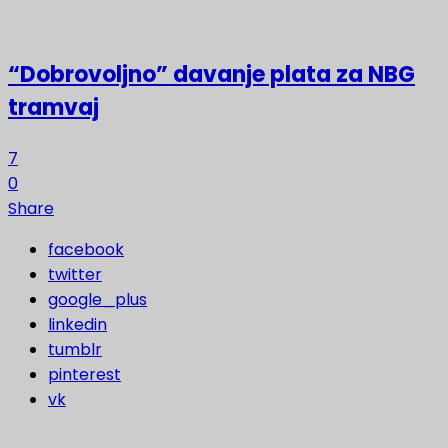
“Dobrovoljno” davanje plata za NBG
tramvaj
7
0
Share
facebook
twitter
google_plus
linkedin
tumblr
pinterest
vk