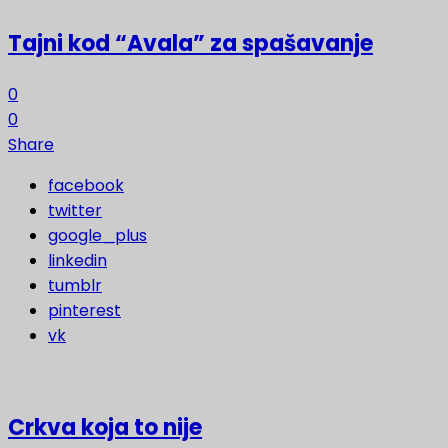
Tajni kod “Avala” za spašavanje
0
0
Share
facebook
twitter
google_plus
linkedin
tumblr
pinterest
vk
Crkva koja to nije