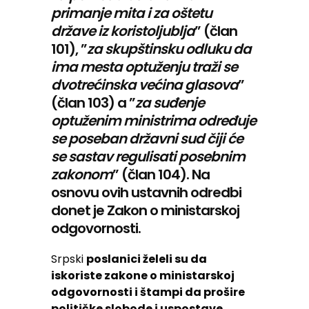
primanje mita i za oštetu
države iz koristoljublja
” (član
101), ”
za skupštinsku odluku da
ima mesta optuženju traži se
dvotrećinska većina glasova
”
(član 103) a ”
za suđenje
optuženim ministrima određuje
se poseban državni sud čiji će
se sastav regulisati posebnim
zakonom
” (član 104). Na
osnovu ovih ustavnih odredbi
donet je Zakon o ministarskoj
odgovornosti.
Srpski
poslanici želeli su da
iskoriste zakone o ministarskoj
odgovornosti i štampi da prošire
političke slobode i uspostave