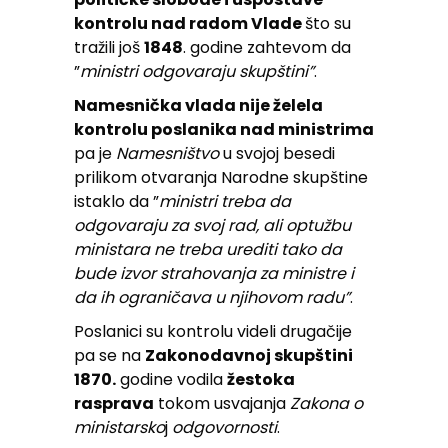
kontrolu nad radom Vlade
što su
tražili još
1848
. godine zahtevom da
”
ministri odgovaraju skupštini”
.
Namesnička vlada nije želela
kontrolu poslanika nad ministrima
pa je
Namesništvo
u svojoj besedi
prilikom otvaranja Narodne skupštine
istaklo da ”
ministri treba da
odgovaraju za svoj rad, ali optužbu
ministara ne treba urediti tako da
bude izvor strahovanja za ministre i
da ih ograničava u njihovom radu”
.
Poslanici su kontrolu videli drugačije
pa se na
Zakonodavnoj skupštini
1870.
godine vodila
žestoka
rasprava
tokom usvajanja
Zakona o
ministarsko
j
odgovornosti
.