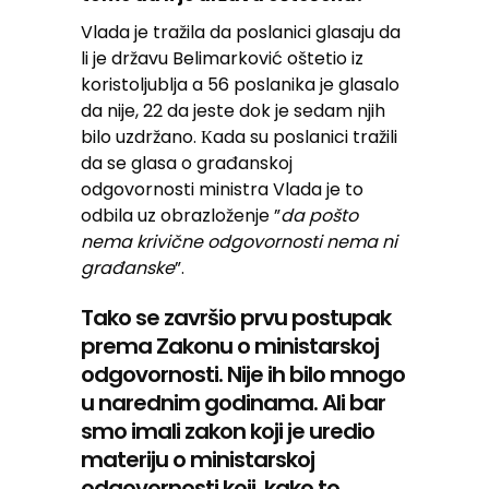
Vlada je tražila da poslanici glasaju da
li je državu Belimarković oštetio iz
koristoljublja a 56 poslanika je glasalo
da nije, 22 da jeste dok je sedam njih
bilo uzdržano. Кada su poslanici tražili
da se glasa o građanskoj
odgovornosti ministra Vlada je to
odbila uz obrazloženje ”
da pošto
nema krivične odgovornosti nema ni
građanske
”.
Tako se završio prvu postupak
prema Zakonu o ministarskoj
odgovornosti. Nije ih bilo mnogo
u narednim godinama. Ali bar
smo imali zakon koji je uredio
materiju o ministarskoj
odgovornosti koji, kako to