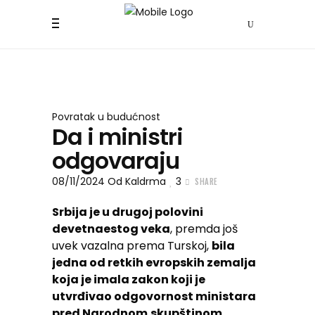
Povratak u budućnost
Da i ministri
odgovaraju
08/11/2024
Od
Kaldrma
3
SHARE
Srbija je u drugoj polovini
devetnaestog veka
, premda još
uvek vazalna prema Turskoj,
bila
jedna od retkih evropskih zemalja
koja je imala zakon koji je
utvrđivao odgovornost ministara
pred Narodnom
skupštinom
.