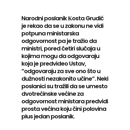
Narodni poslanik Кosta Grudić
je rekao da se u zakonu ne vidi
potpuna ministarska
odgovornost pa je tražio da
ministri, pored četiri slučaja u
kojima mogu da odgovaraju
koja je predvideo Ustav,
”odgovaraju za sve ono što u
dužnosti nezakonito učine”. Neki
poslanici su tražili da se umesto
dvotrećinske većine za
odgovornost ministara predvidi
prosta većina koju čini polovina
plus jedan poslanik.