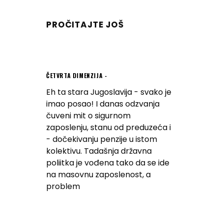
PROČITAJTE JOŠ
ČETVRTA DIMENZIJA
Eh ta stara Jugoslavija - svako je
imao posao! I danas odzvanja
čuveni mit o sigurnom
zaposlenju, stanu od preduzeća i
- dočekivanju penzije u istom
kolektivu. Tadašnja državna
poliitka je vođena tako da se ide
na masovnu zaposlenost, a
problem