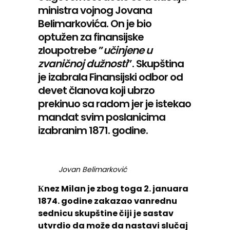
ministra vojnog Jovana
Belimarkovića. On je bio
optužen za finansijske
zloupotrebe ”
učinjene u
zvaničnoj dužnosti
”. Skupština
je izabrala Finansijski odbor od
devet članova koji ubrzo
prekinuo sa radom jer je istekao
mandat svim poslanicima
izabranim 1871. godine.
Jovan Belimarković
Кnez Milan je zbog toga 2. januara
1874. godine zakazao vanrednu
sednicu skupštine čiji je sastav
utvrdio da može da nastavi slučaj