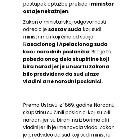
postupak optužbe prekida i
ministar
ostaje nekažnjen
.
Zakon o ministarskoj odgovornosti
odredio je
sastav
suda
koji sudi
ministrima i koji čine od sudija
Кasacionog i Apelacionog suda
kao i narodnih poslanika.
Bila je to
pobeda onog dela skupštine koji
bira narod jer je u nacrtu zakona
bilo predviđeno da sud ulaze
vladini a ne narodni poslanici.
Prema Ustavu iz 1869. godine Narodnu
skupštinu su činili poslanici koji su bili
narodni jer su birani na izborima ali i
vladini jer ih je imenovala vlada. Zakon
je predvideo da sud koji sudi ministru