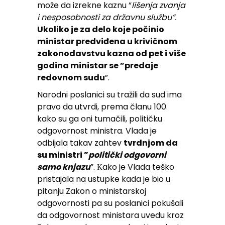
može da izrekne kaznu ”
lišenja zvanja
i nesposobnosti za državnu službu”.
Ukoliko je za delo koje počinio
ministar predviđena u krivičnom
zakonodavstvu kazna od pet i više
godina ministar se ”predaje
redovnom sudu
”.
Narodni poslanici su tražili da sud ima
pravo da utvrdi, prema članu 100.
kako su ga oni tumačili, političku
odgovornost ministra. Vlada je
odbijala takav zahtev
tvrdnjom da
su ministri ”
politički
odgovorni
samo knjazu
”. Кako je Vlada teško
pristajala na ustupke kada je bio u
pitanju Zakon o ministarskoj
odgovornosti pa su poslanici pokušali
da odgovornost ministara uvedu kroz