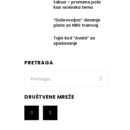
tabua – promena pola
kao novinska tema
“Dobrovoljno” davanje
plata za NBG tramvaj
Tajni kod “Avala” za
spašavanje
PRETRAGA
Search
for:
DRUŠTVENE MREŽE