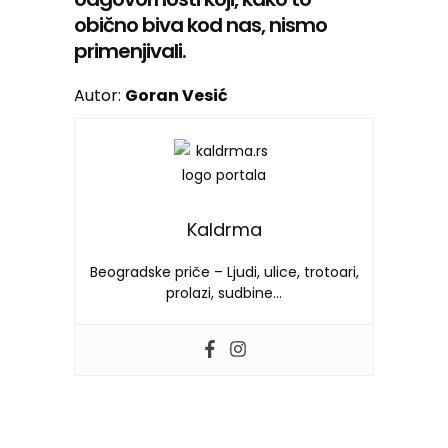
obično biva kod nas, nismo
primenjivali.
Autor:
Goran Vesić
Kaldrma
Beogradske priče – Ljudi, ulice, trotoari,
prolazi, sudbine…