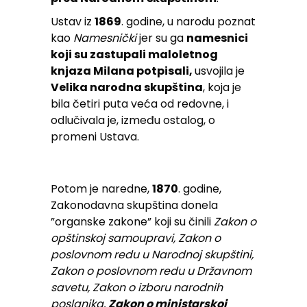
Ustav iz
1869
. godine, u narodu poznat
kao
Namesnički
jer su ga
namesnici
koji su zastupali maloletnog
knjaza Milana potpisali,
usvojila je
Velika narodna skupština
, koja je
bila četiri puta veća od redovne, i
odlučivala je, između ostalog, o
promeni Ustava.
Potom je naredne,
1870
. godine,
Zakonodavna skupština donela
”organske zakone” koji su činili
Zakon o
opštinskoj samoupravi, Zakon o
poslovnom redu u Narodnoj skupštini,
Zakon o poslovnom redu u Državnom
savetu, Zakon o izboru narodnih
poslanika,
Zakon o ministarskoj