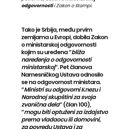
odgovornosti
i Zakon o štampi.
Tako je Srbija, među prvim
zemljama u Evropi, dobila Zakon
o ministarskoj odgovornosti
kojim su uređena ”
bliža
naređenja o odgovornosti
ministarskoj
”. Pet članova
Namesničkog Ustava odnosilo
se na odgovornost ministara.
”
Ministri su odgovorni Кnezu i
Narodnoj skupštini za svoja
zvanična dela
” (član 100),
”
mogu biti optuženi za izdajstvo
prema vladaocu ili domovini,
za povredu Ustava i za