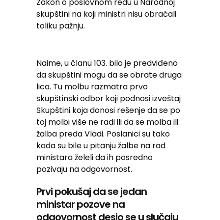
Zakon o poslovnom redu u Narodnoj
skupštini na koji ministri nisu obraćali
toliku pažnju.
Naime, u članu 103. bilo je predviđeno
da skupštini mogu da se obrate druga
lica. Tu molbu razmatra prvo
skupštinski odbor koji podnosi izveštaj
Skupštini koja donosi rešenje da se po
toj molbi više ne radi ili da se molba ili
žalba preda Vladi. Poslanici su tako
kada su bile u pitanju žalbe na rad
ministara želeli da ih posredno
pozivaju na odgovornost.
Prvi pokušaj da se jedan
ministar pozove na
odgovornost desio se u slučaju