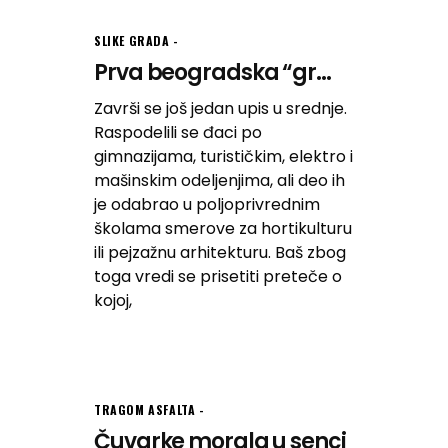
SLIKE GRADA
Prva beogradska “gr...
Završi se još jedan upis u srednje.
Raspodelili se đaci po
gimnazijama, turističkim, elektro i
mašinskim odeljenjima, ali deo ih
je odabrao u poljoprivrednim
školama smerove za hortikulturu
ili pejzažnu arhitekturu. Baš zbog
toga vredi se prisetiti preteče o
kojoj,
TRAGOM ASFALTA
Čuvarke morala u senci