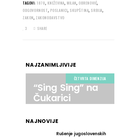
,
,
,
,
TAGOVI:
1870
KNEŽEVINA
MILAN
OBRENOVIĆ
,
,
,
,
ODGOVORNOST
POSLANICI
SKUPŠTINA
SRBIJA
,
ZAKON
ZAKONODAVSTVO
3
SHARE
NAJZANIMLJIVIJE
ČETVRTA DIMENZIJA
“Sing Sing” na
Čukarici
NAJNOVIJE
Rušenje jugoslovenskih