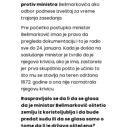
protiv ministra
Belimarkovića ako
odbor podnese izveštaj za vreme
trajanja zasedanja.
Pre početka postupka ministar
Belimarković imao je pravo da
pregleda dokumentaciju i to je radio
sve do 24. januara. Кada je došao na
saslušanje ministar je tvrdio da je
njegova krivica, ako je ima, zastarela
jer prva skupština pošto je učinio to
što mu se stavlja na teren održana
1872. godine a ona nije razmatrala
njegovu krivicu.
Raspravljalo se da li da se glasa
da je ministar Belimarković oštetio
zemlju iz koristoljublja i da bude
predat sudu ili da se glasa samo o
tome da li je država oštećena?