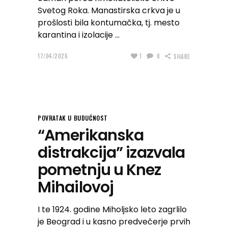
Svetog Roka. Manastirska crkva je u
prošlosti bila kontumačka, tj. mesto
karantina i izolacije
17/04/2026
1
0
SHARE
POVRATAK U BUDUĆNOST
“Amerikanska
distrakcija” izazvala
pometnju u Knez
Mihailovoj
I te 1924. godine Miholjsko leto zagrlilo
je Beograd i u kasno predvečerje prvih