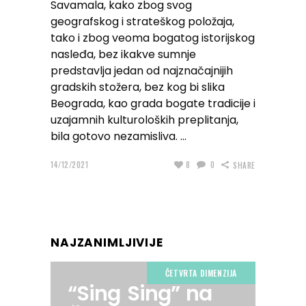
Savamala, kako zbog svog
geografskog i strateškog položaja,
tako i zbog veoma bogatog istorijskog
nasleđa, bez ikakve sumnje
predstavlja jedan od najznačajnijih
gradskih stožera, bez kog bi slika
Beograda, kao grada bogate tradicije i
uzajamnih kulturoloških preplitanja,
bila gotovo nezamisliva.
14/12/2021
8
0
SHARE
NAJZANIMLJIVIJE
ČETVRTA DIMENZIJA
“Sing Sing” na