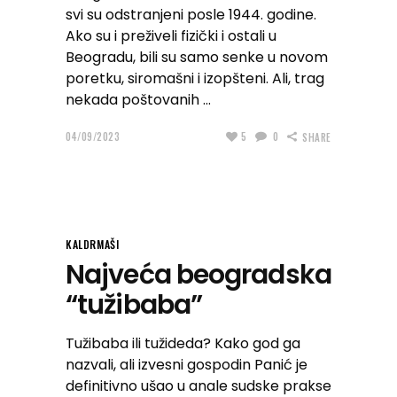
svi su odstranjeni posle 1944. godine.
Ako su i preživeli fizički i ostali u
Beogradu, bili su samo senke u novom
poretku, siromašni i izopšteni. Ali, trag
nekada poštovanih
04/09/2023
5
0
SHARE
KALDRMAŠI
Najveća beogradska
“tužibaba”
Tužibaba ili tužideda? Kako god ga
nazvali, ali izvesni gospodin Panić je
definitivno ušao u anale sudske prakse