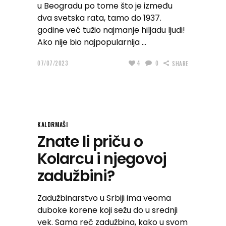
u Beogradu po tome što je između
dva svetska rata, tamo do 1937.
godine već tužio najmanje hiljadu ljudi!
Ako nije bio najpopularnija
07/07/2023
4
0
SHARE
KALDRMAŠI
Znate li priču o
Kolarcu i njegovoj
zadužbini?
Zadužbinarstvo u Srbiji ima veoma
duboke korene koji sežu do u srednji
vek. Sama reč zadužbina, kako u svom