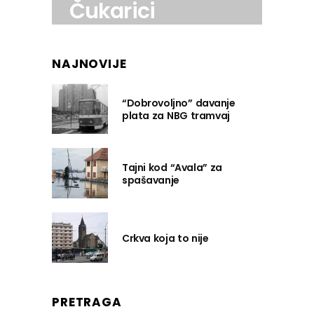
Čukarici
NAJNOVIJE
“Dobrovoljno” davanje
plata za NBG tramvaj
Tajni kod “Avala” za
spašavanje
Crkva koja to nije
PRETRAGA