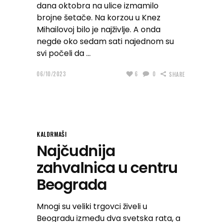
dana oktobra na ulice izmamilo
brojne šetače. Na korzou u Knez
Mihailovoj bilo je najživlje. A onda
negde oko sedam sati najednom su
svi počeli da
06/10/2023
6
0
SHARE
KALDRMAŠI
Najčudnija
zahvalnica u centru
Beograda
Mnogi su veliki trgovci živeli u
Beogradu između dva svetska rata, a