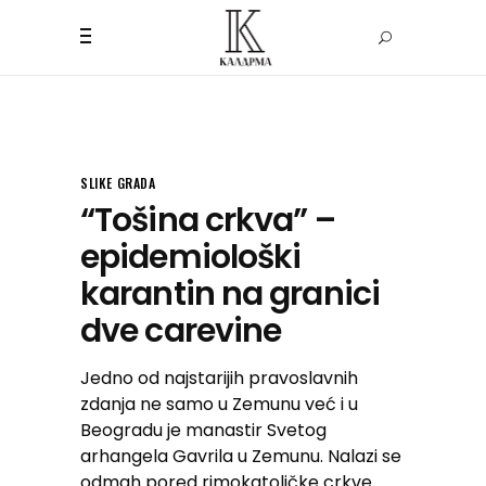
SLIKE GRADA
“Tošina crkva” –
epidemiološki
karantin na granici
dve carevine
Jedno od najstarijih pravoslavnih
zdanja ne samo u Zemunu već i u
Beogradu je manastir Svetog
arhangela Gavrila u Zemunu. Nalazi se
odmah pored rimokatoličke crkve