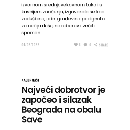
izvornom srednjovekovnom tako i u
kasnijem značenju, izgovarala se kao
zadušbina, odn. građevina podignuta
za nečiju dušu, nezaborav i večiti
spomen.
04/02/2022
8
0
SHARE
KALDRMAŠI
Najveći dobrotvor je
započeo i silazak
Beograda na obalu
Save