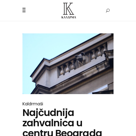
Kaldrmaši
Najčudnija
zahvalnica u
centru Beograda