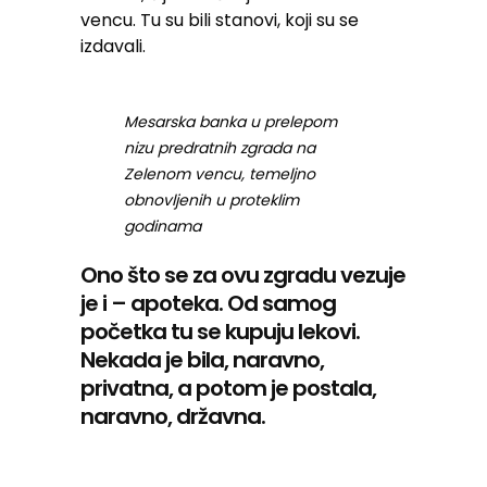
vencu. Tu su bili stanovi, koji su se
izdavali.
Mesarska banka u prelepom
nizu predratnih zgrada na
Zelenom vencu, temeljno
obnovljenih u proteklim
godinama
Ono što se za ovu zgradu vezuje
je i – apoteka. Od samog
početka tu se kupuju lekovi.
Nekada je bila, naravno,
privatna, a potom je postala,
naravno, državna.