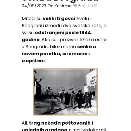
04/09/2023
Od
Kaldrma
5
SHARE
Mnogi su
veliki trgovci
živeli u
Beogradu između dva svetska rata, a
svi su
odstranjeni posle 1944.
godine
. Ako su i preživeli fizički i ostali
u Beogradu, bili su samo
senke u
novom poretku, siromašni i
izopšteni.
Ali,
trag nekada poštovanih i
uglednih građana
ni najtvrdokorniji