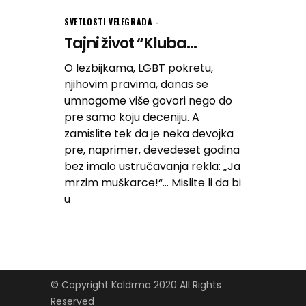
SVETLOSTI VELEGRADA
Tajni život “Kluba...
O lezbijkama, LGBT pokretu,
njihovim pravima, danas se
umnogome više govori nego do
pre samo koju deceniju. A
zamislite tek da je neka devojka
pre, naprimer, devedeset godina
bez imalo ustručavanja rekla: „Ja
mrzim muškarce!“… Mislite li da bi
u
© Copyright Kaldrma 2020 All Rights
Reserved