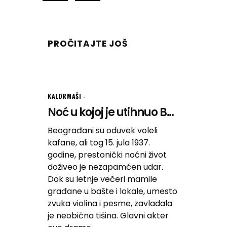
PROČITAJTE JOŠ
KALDRMAŠI
Noć u kojoj je utihnuo B...
Beograđani su oduvek voleli
kafane, ali tog 15. jula 1937.
godine, prestonički noćni život
doživeo je nezapamćen udar.
Dok su letnje večeri mamile
građane u bašte i lokale, umesto
zvuka violina i pesme, zavladala
je neobična tišina. Glavni akter