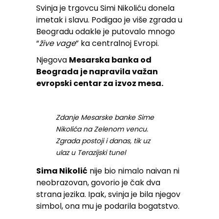
Svinja je trgovcu Simi Nikoliću donela
imetak i slavu. Podigao je više zgrada u
Beogradu odakle je putovalo mnogo
“
žive vage
” ka centralnoj Evropi.
Njegova
Mesarska banka od
Beograda je napravila važan
evropski centar za izvoz mesa.
Zdanje Mesarske banke Sime
Nikolića na Zelenom vencu.
Zgrada postoji i danas, tik uz
ulaz u Terazijski tunel
Sima Nikolić
nije bio nimalo naivan ni
neobrazovan, govorio je čak dva
strana jezika. Ipak, svinja je bila njegov
simbol, ona mu je podarila bogatstvo.