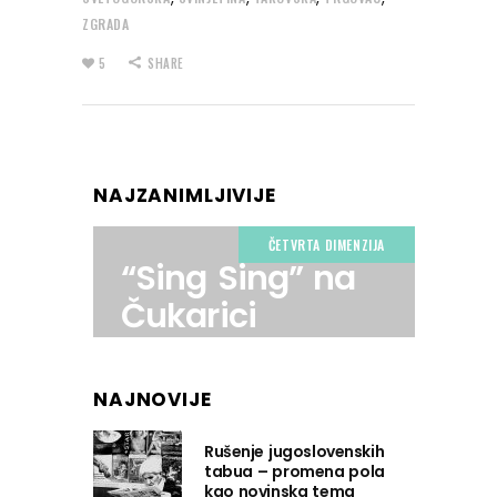
ZGRADA
5
SHARE
NAJZANIMLJIVIJE
ČETVRTA DIMENZIJA
“Sing Sing” na
Čukarici
NAJNOVIJE
Rušenje jugoslovenskih
tabua – promena pola
kao novinska tema