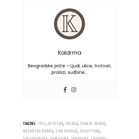
Kaldrma
Beogradske priče – Ljudi, ulice, trotoari,
prolazi, sudbine…
,
,
,
,
TAGOVI:
1937
APOTEKA
FASADA
FRANJO URBAN
,
,
,
MESARSKA BANKA
SIKA NIKOLIĆ
SKULPTURA
,
,
,
,
SVETOGORSKA
SVINJETINA
TAKOVSKA
TRGOVAC