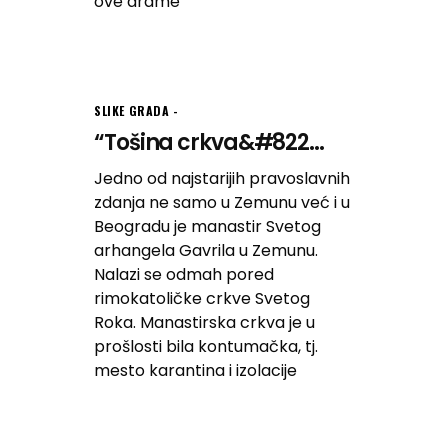
ove drame
SLIKE GRADA
“Tošina crkva&#822...
Jedno od najstarijih pravoslavnih
zdanja ne samo u Zemunu već i u
Beogradu je manastir Svetog
arhangela Gavrila u Zemunu.
Nalazi se odmah pored
rimokatoličke crkve Svetog
Roka. Manastirska crkva je u
prošlosti bila kontumačka, tj.
mesto karantina i izolacije