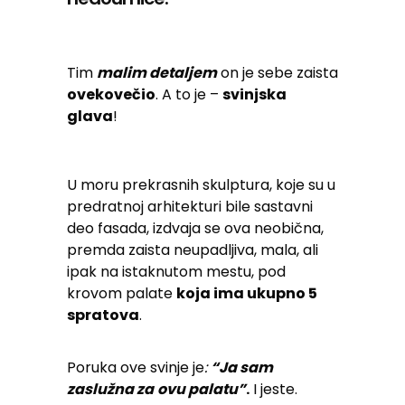
Tim
malim detaljem
on je sebe zaista
ovekovečio
. A to je –
svinjska
glava
!
U moru prekrasnih skulptura, koje su u
predratnoj arhitekturi bile sastavni
deo fasada, izdvaja se ova neobična,
premda zaista neupadljiva, mala, ali
ipak na istaknutom mestu, pod
krovom palate
koja ima ukupno 5
spratova
.
Poruka ove svinje
je
:
“Ja sam
zaslužna za
ovu palatu”
.
I jeste.