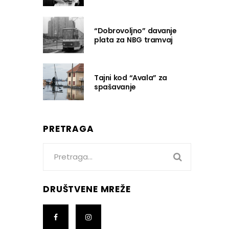
“Dobrovoljno” davanje
plata za NBG tramvaj
Tajni kod “Avala” za
spašavanje
PRETRAGA
Search
for:
DRUŠTVENE MREŽE