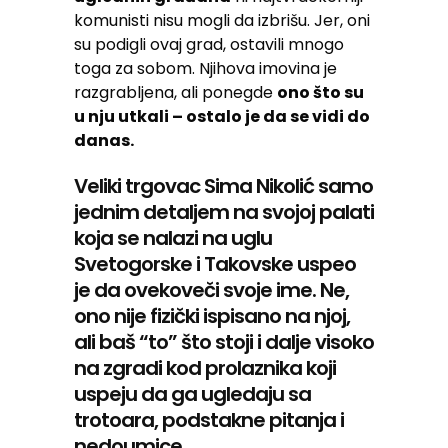
komunisti nisu mogli da izbrišu. Jer, oni
su podigli ovaj grad, ostavili mnogo
toga za sobom. Njihova imovina je
razgrabljena, ali ponegde
ono što su
u nju utkali – ostalo je da se vidi do
danas.
Veliki trgovac Sima Nikolić samo
jednim detaljem na svojoj palati
koja se nalazi na uglu
Svetogorske i Takovske uspeo
je da ovekoveči svoje ime. Ne,
ono nije fizički ispisano na njoj,
ali baš “to” što stoji i dalje visoko
na zgradi kod prolaznika koji
uspeju da ga ugledaju sa
trotoara, podstakne pitanja i
nedoumice.