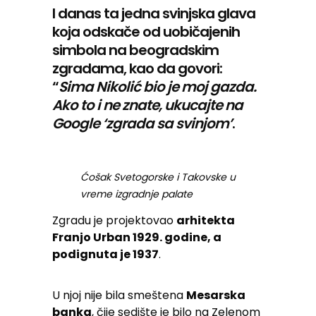
I danas ta jedna svinjska glava
koja odskače od uobičajenih
simbola na beogradskim
zgradama, kao da govori:
“
Sima Nikolić bio je moj gazda.
Ako to i ne znate, ukucajte na
Google ‘zgrada sa svinjom’
.
Ćošak Svetogorske i Takovske u
vreme izgradnje palate
Zgradu je projektovao
arhitekta
Franjo Urban 1929. godine, a
podignuta je 1937
.
U njoj nije bila smeštena
Mesarska
banka
, čije sedište je bilo na Zelenom