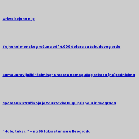
Crkva koja to nije
Tajna telefonskog računa od 14.000 dolara sa Labudovog brda
Samoupravljački “šejming” umesto nemogućeg otkaza (ne)radnicima
Spomenik straži koja je zaustavila kugu prispelu iz Beograda
“Halo, taksi…” – na 65 taksi stanica u Beogradu