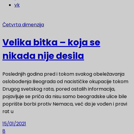
vk
Četvrta dimenzija
Velika bitka – koja se
nikada nije desila
Poslednjih godina pred i tokom svakog obeležavanja
oslobođenja Beograda od nacističke okupacije tokom
Drugog svetskog rata, pored ostalih informacija,
pojavljuje se priča da nisu samo beogradske ulice bile
poprište borbi protiv Nemaca, već da je vođen i pravi
rat u
15/01/2021
8