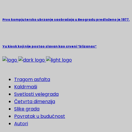
Prvo kompjutersko ubrzanje saobraćaja u Beogradu predloženo je 1977.
Yu kiosk koji nije postao slavan kao crveni “blizanac”
Tragom asfalta
Kaldrmaši
Svetlosti velegrada
Četvrta dimenzija
Slike grada
Povratak u budućnost
Autori