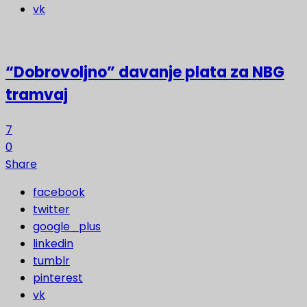
vk
“Dobrovoljno” davanje plata za NBG
tramvaj
7
0
Share
facebook
twitter
google_plus
linkedin
tumblr
pinterest
vk