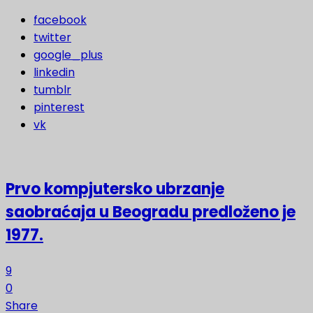
facebook
twitter
google_plus
linkedin
tumblr
pinterest
vk
Prvo kompjutersko ubrzanje
saobraćaja u Beogradu predloženo je
1977.
9
0
Share