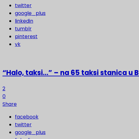
twitter
google_plus
linkedin
tumblr
pinterest
vk
“Halo, taksi…” – na 65 taksi stanica u
2
0
Share
facebook
twitter
google_plus