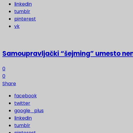
linkedin
tumblr
pinterest
vk
Samoupravljački “šejming” umesto ne
0
0
Share
facebook
twitter
google_plus
linkedin
tumblr
pinterest