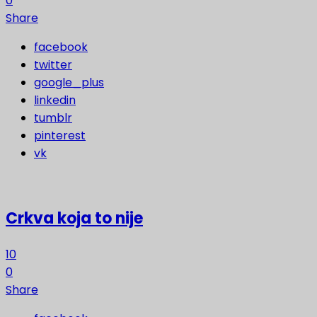
0
Share
facebook
twitter
google_plus
linkedin
tumblr
pinterest
vk
Crkva koja to nije
10
0
Share