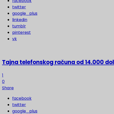
facebook
twitter
google_plus
linkedin
tumblr
pinterest
vk
Tajna telefonskog računa od 14.000 do
1
0
Share
facebook
twitter
google_plus