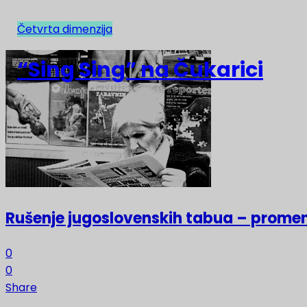
Četvrta dimenzija
NAJNOVIJE
“Sing Sing” na Čukarici
Rušenje jugoslovenskih tabua – prome
0
0
Share