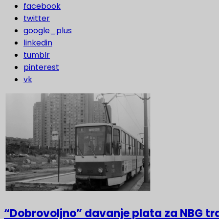
facebook
twitter
google_plus
linkedin
tumblr
pinterest
vk
“Dobrovoljno” davanje plata za NBG t