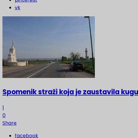
vk
Spomenik straži koja je zaustavila kugu
1
0
Share
facebook