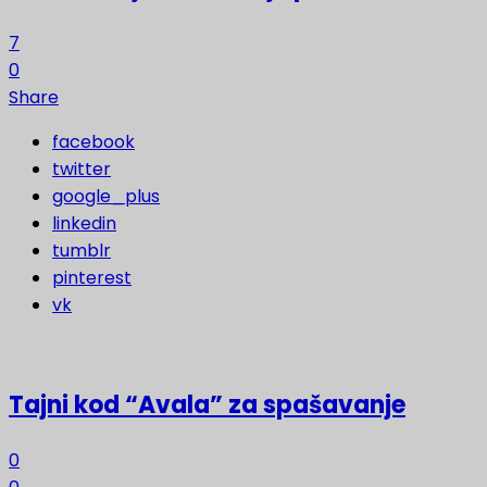
7
0
Share
facebook
twitter
google_plus
linkedin
tumblr
pinterest
vk
Tajni kod “Avala” za spašavanje
0