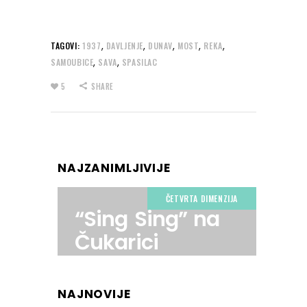
,
,
,
,
,
TAGOVI:
1937
DAVLJENJE
DUNAV
MOST
REKA
,
,
SAMOUBICE
SAVA
SPASILAC
5
SHARE
NAJZANIMLJIVIJE
ČETVRTA DIMENZIJA
“Sing Sing” na
Čukarici
NAJNOVIJE