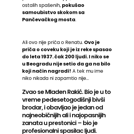
ostalih spašenih,
pokušao
samoubistvo skokom sa
Pančevačkog mosta
.
Ali ovo nije priča o Renatu.
Ovo je
priča o coveku koji je iz reke spasao
do leta 1937. čak 200 ljudi. I niko se
u Beogradu nije setio da ga na bilo
koji način nagradi!
A tek mu ime
niko nikada ni zapamtio nije…
Zvao se Mladen Rakić. Bio je u to
vreme pedesetogodišnji bivši
brodar, i obavljao je jedan od
najneobičnijih ali i najopasnijih
zanata u prestonici – bio je
profesionalni spasilac ljudi.