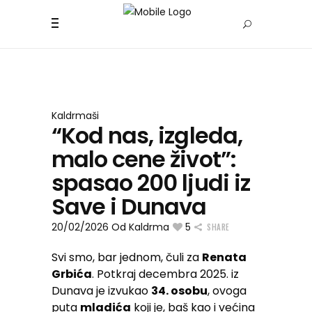
Kaldrmaši
“Kod nas, izgleda,
malo cene život”:
spasao 200 ljudi iz
Save i Dunava
20/02/2026
Od
Kaldrma
5
SHARE
Svi smo, bar jednom, čuli za
Renata
Grbića
. Potkraj decembra 2025. iz
Dunava je izvukao
34. osobu
, ovoga
puta
mladića
koji je, baš kao i većina