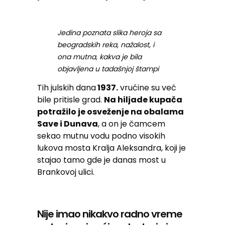
Jedina poznata slika heroja sa
beogradskih reka, nažalost, i
ona mutna, kakva je bila
objavljena u tadašnjoj štampi
Tih julskih dana
1937.
vrućine su već
bile pritisle grad.
Na hiljade kupača
potražilo je osveženje na obalama
Save i Dunava
, a on je čamcem
sekao mutnu vodu podno visokih
lukova mosta Kralja Aleksandra, koji je
stajao tamo gde je danas most u
Brankovoj ulici.
Nije imao nikakvo radno vreme