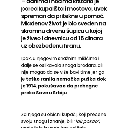
– danima i noćima krstario je
pored kupališta i mostova, uvek
spreman da pritekne u pomoć.
Mladenov život je bio sveden na
skromnu drvenu šupicu u kojoj
je živeo i dnevnicu od 15 dinara
uz obezbeđenu hranu.
Ipak, u njegovim snažnim mišićima i
dalje se oslikavala snaga brodara, ali
nije mogao da se više bavi time jer ga
je
teško ranila nemačka puška dok
je 1914. pokušavao da prebegne
preko Save u Srbiju
.
Za njega su obični kupači, koji precene
svoju snagu i znanje, bili “
lak posao”
,