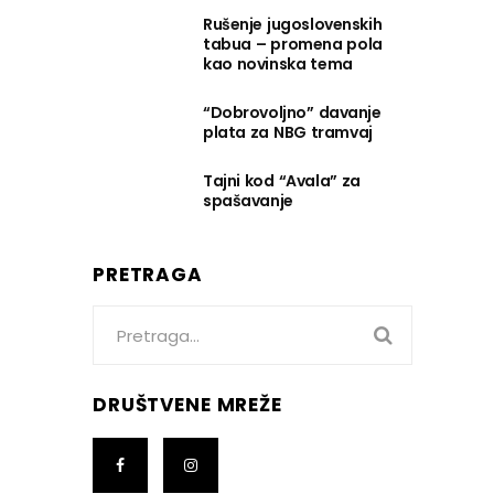
Rušenje jugoslovenskih
tabua – promena pola
kao novinska tema
“Dobrovoljno” davanje
plata za NBG tramvaj
Tajni kod “Avala” za
spašavanje
PRETRAGA
Search
for:
DRUŠTVENE MREŽE