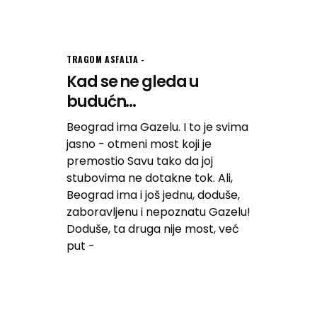
TRAGOM ASFALTA
Kad se ne gleda u
budućn...
Beograd ima Gazelu. I to je svima
jasno - otmeni most koji je
premostio Savu tako da joj
stubovima ne dotakne tok. Ali,
Beograd ima i još jednu, doduše,
zaboravljenu i nepoznatu Gazelu!
Doduše, ta druga nije most, već
put -