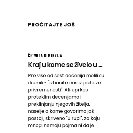
PROČITAJTE JOŠ
ČETVRTA DIMENZIJA
Kraj u kome se živelo u ...
Pre više od šest decenija molili su
i kumili - "izbacite nas iz psihoze
privremenosti". Ali, uprkos
proteklim decenijama i
preklinjanju njegovih žitelja,
naselje o kome govorimo još
postoji, skriveno "u rupi", za koju
mnogi nemaju pojma ni da je