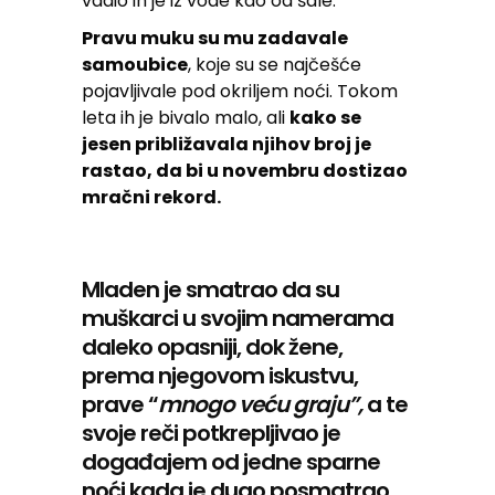
vadio ih je iz vode kao od šale.
Pravu muku su mu zadavale
samoubice
, koje su se najčešće
pojavljivale pod okriljem noći. Tokom
leta ih je bivalo malo, ali
kako se
jesen približavala njihov broj je
rastao, da bi u novembru dostizao
mračni rekord.
Mladen je smatrao da su
muškarci u svojim namerama
daleko opasniji, dok žene,
prema njegovom iskustvu,
prave “
mnogo veću graju”,
a te
svoje reči potkrepljivao je
događajem od jedne sparne
noći kada je dugo posmatrao