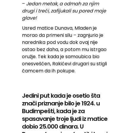
–
Jedan metak, a odmah za njim
drugi i treći, zafijukali su pored moje
glave!
Usred matice Dunava, Mladen je
morao da primeni silu – zagnjurio je
narednika pod vodu dok ovaj nije
ostao bez daha, a potom mu istrgao
oružje. Tek kada je samoubica bio
onesvešćen, Rakićevi drugari su stigli
čamcem da ih pokupe.
Jedini put kada je osetio šta
znači priznanje bilo je 1924. u
Budimpešti, kada je za
spasavanje troje ljudi iz matice
dobio 25.000 dinara. U