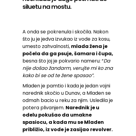
siluetu na mostu.
A onda se pokrenula i skočila. Nakon
što ju je jedva izvukao iz vode za kosu,
umesto zahvalnosti,
mlada žena je
počela da ga psuje, šamara i čupa,
besna što joj je pokvario nameru: “
Da
nije došao žandarm, verujte mi ko zna
kako bi se od te žene spasao”.
Mladen je pamtio i kada je jedan vojni
narednik skočio u Dunav, a Mladen se
odmah bacio u reku za njim. Usledila je
potera plivanjem.
Narednik je u
odelu pokušao da umakne
spasiocu, a kada mu se Mladen
približio, iz vode je zasijao revolver.