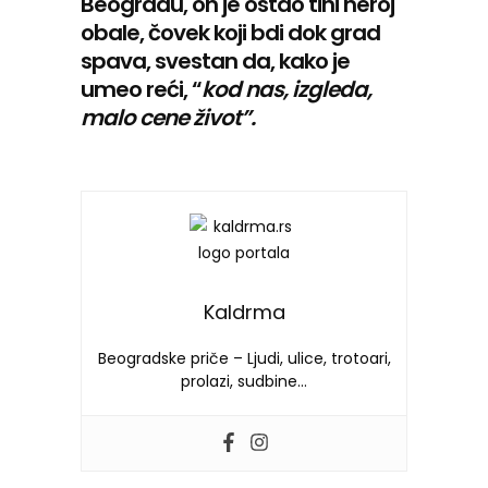
Beogradu, on je ostao tihi heroj
obale, čovek koji bdi dok grad
spava, svestan da, kako je
umeo reći, “
kod nas, izgleda,
malo cene život”.
Kaldrma
Beogradske priče – Ljudi, ulice, trotoari,
prolazi, sudbine…