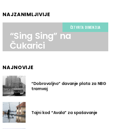
NAJZANIMLJIVIJE
ČETVRTA DIMENZIJA
“Sing Sing” na
Čukarici
NAJNOVIJE
“Dobrovoljno” davanje plata za NBG
tramvaj
Tajni kod “Avala” za spašavanje