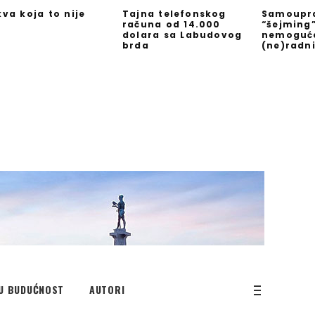
kva koja to nije
Tajna telefonskog
Samoupra
računa od 14.000
“šejming
dolara sa Labudovog
nemoguć
brda
(ne)radn
U BUDUĆNOST
AUTORI