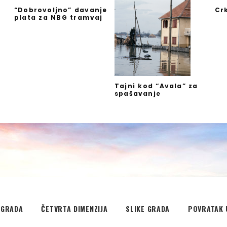
“Dobrovoljno” davanje
Cr
plata za NBG tramvaj
”
Tajni kod “Avala” za
spašavanje
EGRADA
ČETVRTA DIMENZIJA
SLIKE GRADA
POVRATAK 