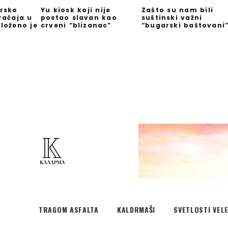
rsko
Yu kiosk koji nije
Zašto su nam bili
raćaja u
postao slavan kao
suštinski važni
loženo je
crveni “blizanac”
“bugarski baštovani
TRAGOM ASFALTA
KALDRMAŠI
SVETLOSTI VEL