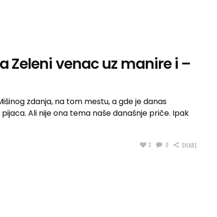
na Zeleni venac uz manire i –
Mišinog zdanja, na tom mestu, a gde je danas
 pijaca. Ali nije ona tema naše današnje priče. Ipak
3
0
SHARE