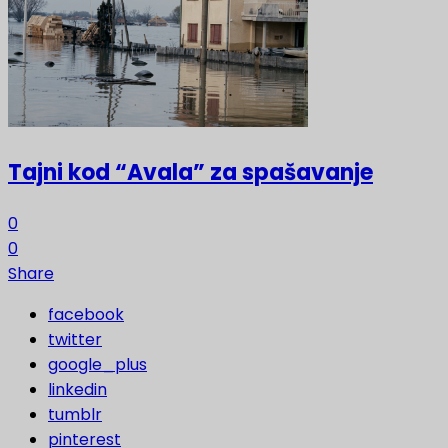
Tajni kod “Avala” za spašavanje
0
0
Share
facebook
twitter
google_plus
linkedin
tumblr
pinterest