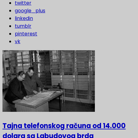
twitter
google_plus
linkedin
tumblr
pinterest
vk
Tajna telefonskog računa od 14.000
dolara sa Labudovog brda