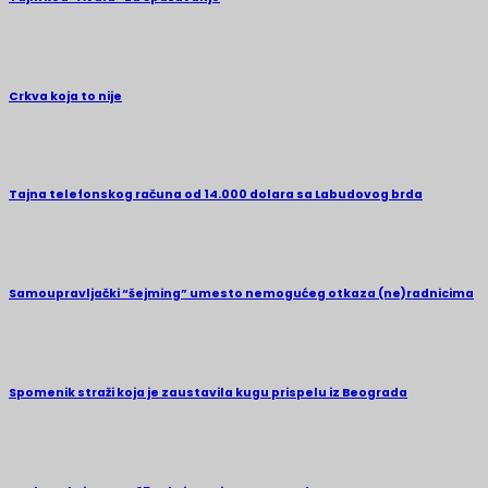
Crkva koja to nije
Tajna telefonskog računa od 14.000 dolara sa Labudovog brda
Samoupravljački “šejming” umesto nemogućeg otkaza (ne)radnicima
Spomenik straži koja je zaustavila kugu prispelu iz Beograda