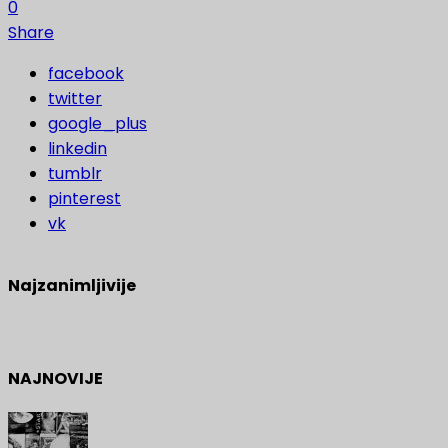
0
Share
facebook
twitter
google_plus
linkedin
tumblr
pinterest
vk
Najzanimljivije
NAJNOVIJE