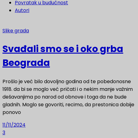
Povratak u budućnost
Autori
Slike grada
Svađali smo se i oko grba
Beograda
Prošlo je već bilo dovoljno godina od te pobedonosne
1918. da bi se moglo već pričati i o nekim manje važnim
dešavanjima po narod od obnove i toga da ne bude
gladnih. Moglo se govoriti, recimo, da prestonica dobije
ponovo
11/11/2024
3