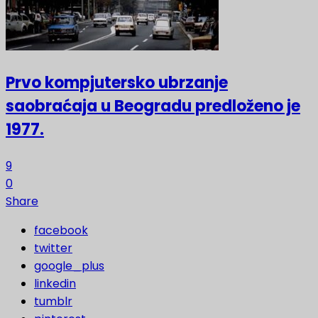
Prvo kompjutersko ubrzanje
saobraćaja u Beogradu predloženo je
1977.
9
0
Share
facebook
twitter
google_plus
linkedin
tumblr