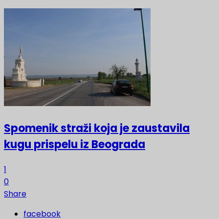
Spomenik straži koja je zaustavila
kugu prispelu iz Beograda
1
0
Share
facebook