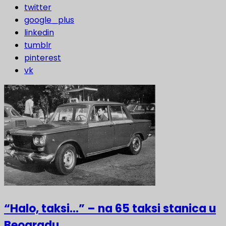
twitter
google_plus
linkedin
tumblr
pinterest
vk
“Halo, taksi…” – na 65 taksi stanica u
Beogradu