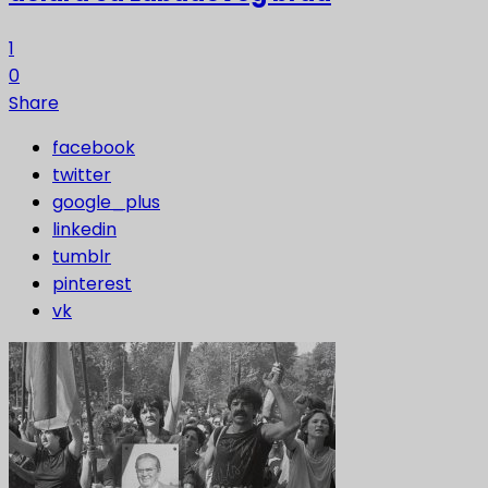
1
0
Share
facebook
twitter
google_plus
linkedin
tumblr
pinterest
vk