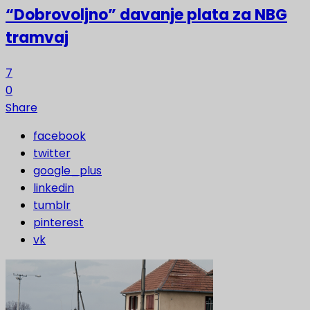
“Dobrovoljno” davanje plata za NBG
tramvaj
7
0
Share
facebook
twitter
google_plus
linkedin
tumblr
pinterest
vk