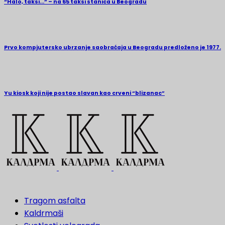
“Halo, taksi…” – na 65 taksi stanica u Beogradu
Prvo kompjutersko ubrzanje saobraćaja u Beogradu predloženo je 1977.
Yu kiosk koji nije postao slavan kao crveni “blizanac”
Tragom asfalta
Kaldrmaši