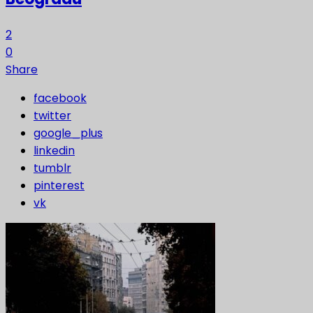
2
0
Share
facebook
twitter
google_plus
linkedin
tumblr
pinterest
vk