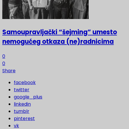
Samoupravljački “šejming” umesto
nemogućeg otkaza (ne)radnicima
0
0
Share
facebook
twitter
google_plus
linkedin
tumblr
pinterest
vk