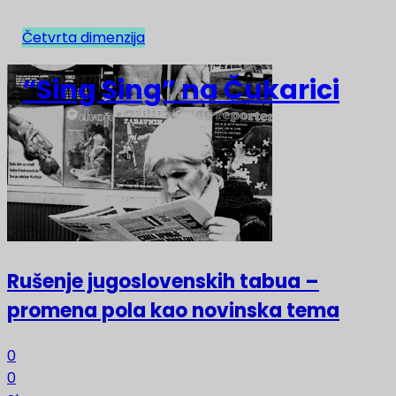
Četvrta dimenzija
NAJNOVIJE
“Sing Sing” na Čukarici
Rušenje jugoslovenskih tabua –
promena pola kao novinska tema
0
0