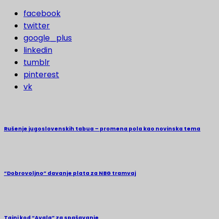
facebook
twitter
google_plus
linkedin
tumblr
pinterest
vk
Rušenje jugoslovenskih tabua – promena pola kao novinska tema
“Dobrovoljno” davanje plata za NBG tramvaj
Tajni kod “Avala” za spašavanje