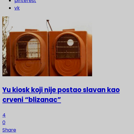
pinterest
vk
Yu kiosk koji nije postao slavan kao
crveni “blizanac”
4
0
Share