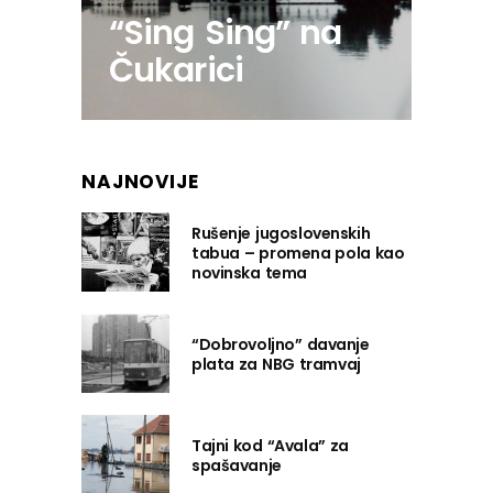
“Sing Sing” na
Čukarici
NAJNOVIJE
Rušenje jugoslovenskih
tabua – promena pola kao
novinska tema
“Dobrovoljno” davanje
plata za NBG tramvaj
Tajni kod “Avala” za
spašavanje