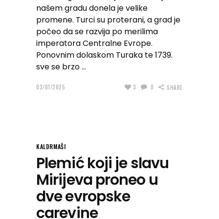
našem gradu donela je velike
promene. Turci su proterani, a grad je
počeo da se razvija po merilima
imperatora Centralne Evrope.
Ponovnim dolaskom Turaka te 1739.
sve se brzo
03/01/2025
3
0
SHARE
KALDRMAŠI
Plemić koji je slavu
Mirijeva proneo u
dve evropske
carevine