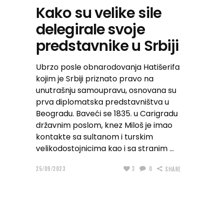
Kako su velike sile
delegirale svoje
predstavnike u Srbiji
Ubrzo posle obnarodovanja Hatišerifa
kojim je Srbiji priznato pravo na
unutrašnju samoupravu, osnovana su
prva diplomatska predstavništva u
Beogradu. Baveći se 1835. u Carigradu
državnim poslom, knez Miloš je imao
kontakte sa sultanom i turskim
velikodostojnicima kao i sa stranim
25/09/2023
3
0
SHARE