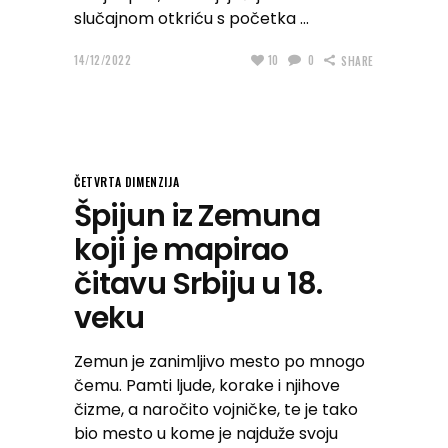
slučajnom otkriću s početka
14/12/2022
10
0
SHARE
ČETVRTA DIMENZIJA
Špijun iz Zemuna
koji je mapirao
čitavu Srbiju u 18.
veku
Zemun je zanimljivo mesto po mnogo
čemu. Pamti ljude, korake i njihove
čizme, a naročito vojničke, te je tako
bio mesto u kome je najduže svoju