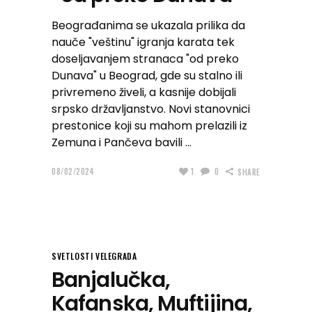
Beograđanima se ukazala prilika da
nauče "veštinu" igranja karata tek
doseljavanjem stranaca "od preko
Dunava" u Beograd, gde su stalno ili
privremeno živeli, a kasnije dobijali
srpsko državljanstvo. Novi stanovnici
prestonice koji su mahom prelazili iz
Zemuna i Pančeva bavili
08/02/2024
1
0
SHARE
SVETLOSTI VELEGRADA
Banjalučka,
Kafanska, Muftijina,