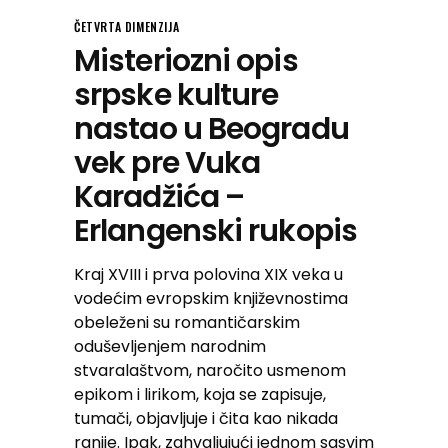
ČETVRTA DIMENZIJA
Misteriozni opis
srpske kulture
nastao u Beogradu
vek pre Vuka
Karadžića –
Erlangenski rukopis
Kraj XVIII i prva polovina XIX veka u
vodećim evropskim književnostima
obeleženi su romantičarskim
oduševljenjem narodnim
stvaralaštvom, naročito usmenom
epikom i lirikom, koja se zapisuje,
tumači, objavljuje i čita kao nikada
ranije. Ipak, zahvaljujući jednom sasvim