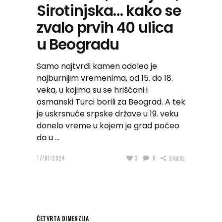
Sirotinjska… kako se
zvalo prvih 40 ulica
u Beogradu
Samo najtvrđi kamen odoleo je
najburnijim vremenima, od 15. do 18.
veka, u kojima su se hrišćani i
osmanski Turci borili za Beograd. A tek
je uskrsnuće srpske države u 19. veku
donelo vreme u kojem je grad počeo
da u
17/01/2024
3
0
SHARE
ČETVRTA DIMENZIJA