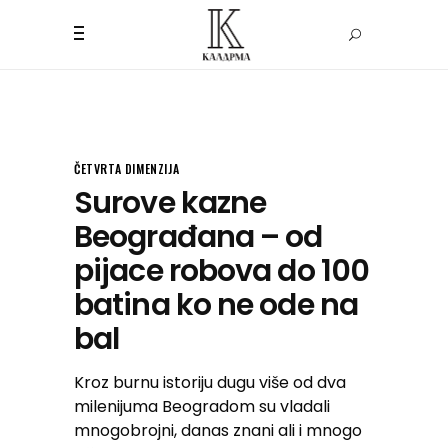
ČETVRTA DIMENZIJA
Surove kazne
Beograđana – od
pijace robova do 100
batina ko ne ode na
bal
Kroz burnu istoriju dugu više od dva
milenijuma Beogradom su vladali
mnogobrojni, danas znani ali i mnogo