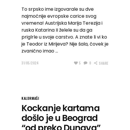
To srpsko ime izgovarale su dve
najmoćnije evropske carice svog
vremena! Austrijska Marija Terezija i
ruska Katarina II želele su da ga
priglrle u svoje carstvo. A znate li vi ko
je Teodor iz Mirijeva? Nije šala, čovek je
zvanično imao
31/05/2024
5
0
SHARE
KALDRMAŠI
Kockanje kartama
došlo je u Beograd
“od preko Dunava”