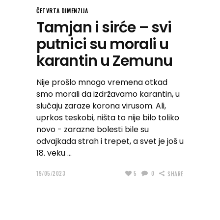
ČETVRTA DIMENZIJA
Tamjan i sirće – svi
putnici su morali u
karantin u Zemunu
Nije prošlo mnogo vremena otkad
smo morali da izdržavamo karantin, u
slučaju zaraze korona virusom. Ali,
uprkos teskobi, ništa to nije bilo toliko
novo - zarazne bolesti bile su
odvajkada strah i trepet, a svet je još u
18. veku
19/05/2023
5
0
SHARE