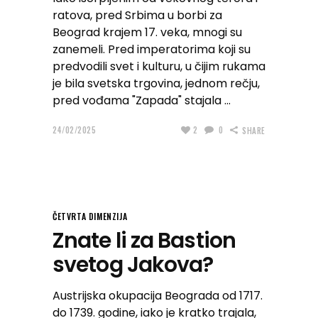
ratova, pred Srbima u borbi za
Beograd krajem 17. veka, mnogi su
zanemeli. Pred imperatorima koji su
predvodili svet i kulturu, u čijim rukama
je bila svetska trgovina, jednom rečju,
pred vođama "Zapada" stajala
24/02/2025
2
0
SHARE
ČETVRTA DIMENZIJA
Znate li za Bastion
svetog Jakova?
Austrijska okupacija Beograda od 1717.
do 1739. godine, iako je kratko trajala,