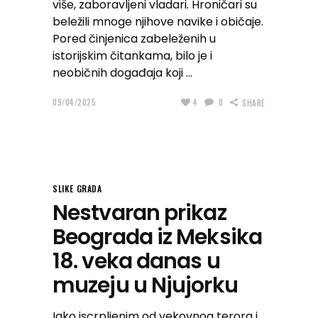
više, zaboravljeni vladari. Hroničari su
beležili mnoge njihove navike i običaje.
Pored činjenica zabeleženih u
istorijskim čitankama, bilo je i
neobičnih događaja koji
09/04/2025
4
0
SHARE
SLIKE GRADA
Nestvaran prikaz
Beograda iz Meksika
18. veka danas u
muzeju u Njujorku
Iako iscrpljenim od vekovnog terora i