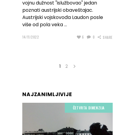
vojnu dužnost "islužbovao" jedan
poznati austrijski obaveštajac.
Austrijski vojskovođa Laudon posle
više od pola veka
14/11/2022
6
0
SHARE
1
2
NAJZANIMLJIVIJE
ČETVRTA DIMENZIJA