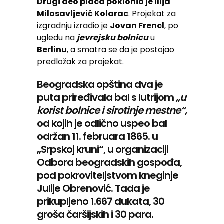
Drugi deo placa poklonio je Ilija
Milosavljević Kolarac
. Projekat za
izgradnju izradio je
Jovan Frencl
, po
ugledu na
jevrejsku bolnicu
u
Berlinu
, a smatra se da je postojao
predložak za projekat.
Beogradska opština dva je
puta priređivala bal s lutrijom
„u
korist bolnice i sirotinje mestne“,
od kojih je odlično uspeo bal
održan 11. februara 1865. u
„Srpskoj kruni“, u organizaciji
Odbora beogradskih gospođa,
pod pokroviteljstvom kneginje
Julije Obrenović. Tada je
prikupljeno 1.667 dukata, 30
groša čaršijskih i 30 para.