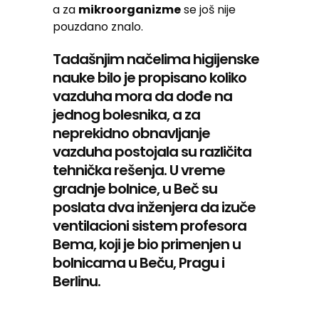
a za
mikroorganizme
se još nije
pouzdano znalo.
Tadašnjim načelima higijenske
nauke bilo je propisano koliko
vazduha mora da dođe na
jednog bolesnika, a za
neprekidno obnavljanje
vazduha postojala su različita
tehnička rešenja. U vreme
gradnje bolnice, u Beč su
poslata dva inženjera da izuče
ventilacioni sistem profesora
Bema, koji je bio primenjen u
bolnicama u Beču, Pragu i
Berlinu.