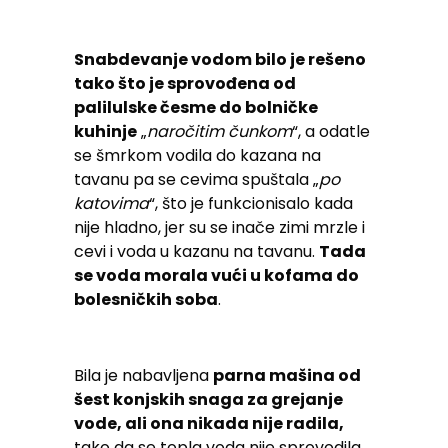
Snabdevanje vodom bilo je rešeno
tako što je sprovođena od
palilulske česme do bolničke
kuhinje
„
naročitim čunkom
“, a odatle
se šmrkom vodila do kazana na
tavanu pa se cevima spuštala „
po
katovima
“, što je funkcionisalo kada
nije hladno, jer su se inače zimi mrzle i
cevi i voda u kazanu na tavanu.
Tada
se voda morala vući u kofama do
bolesničkih soba
.
Bila je nabavljena
parna mašina od
šest konjskih snaga za grejanje
vode, ali ona nikada nije radila,
tako da se topla voda nije sprovodila