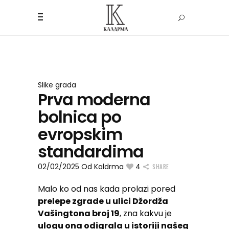
Slike grada
Prva moderna
bolnica po
evropskim
standardima
02/02/2025
Od
Kaldrma
4
SHARE
Malo ko od nas kada prolazi pored
prelepe zgrade u ulici Džordža
Vašingtona broj 19
, zna kakvu je
ulogu ona odigrala u istoriji našeg