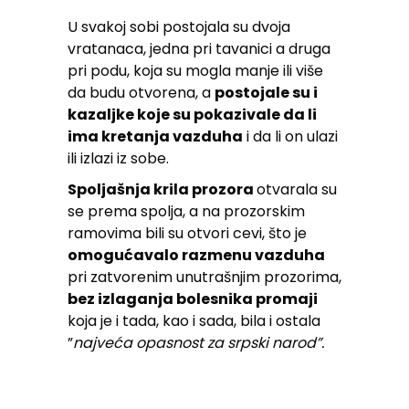
U svakoj sobi postojala su dvoja
vratanaca, jedna pri tavanici a druga
pri podu, koja su mogla manje ili više
da budu otvorena, a
postojale su i
kazaljke koje su pokazivale da li
ima kretanja vazduha
i da li on ulazi
ili izlazi iz sobe.
Spoljašnja krila prozora
otvarala su
se prema spolja, a na prozorskim
ramovima bili su otvori cevi, što je
omogućavalo razmenu vazduha
pri zatvorenim unutrašnjim prozorima,
bez izlaganja bolesnika promaji
koja je i tada, kao i sada, bila i ostala
”
najveća opasnost za srpski narod”.