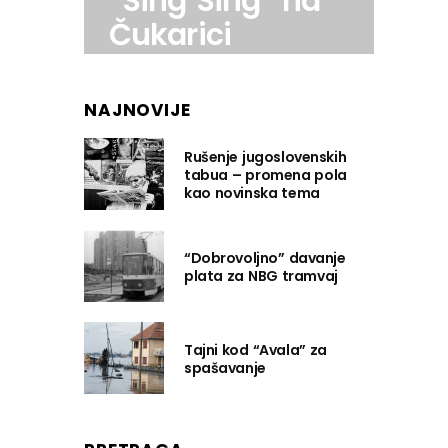
“Sing Sing” na
Čukarici
NAJNOVIJE
Rušenje jugoslovenskih
tabua – promena pola
kao novinska tema
“Dobrovoljno” davanje
plata za NBG tramvaj
Tajni kod “Avala” za
spašavanje