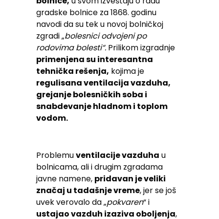
bolnice,
u svom izveštaju o radu
gradske bolnice za 1868. godinu
navodi da su tek u novoj bolničkoj
zgradi „
bolesnici odvojeni po
rodovima bolesti“.
Prilikom izgradnje
primenjena su interesantna
tehnička rešenja,
kojima je
regulisana ventilacija vazduha,
grejanje bolesničkih soba i
snabdevanje hladnom i toplom
vodom.
Problemu
ventilacije vazduha
u
bolnicama, ali i drugim zgradama
javne namene,
pridavan je veliki
značaj u tadašnje vreme
, jer se još
uvek verovalo da „
pokvaren
“ i
ustajao vazduh izaziva oboljenja
,