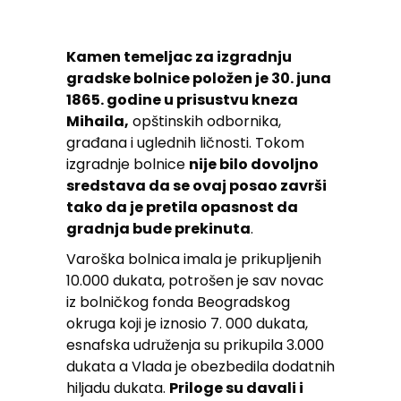
Kamen temeljac za izgradnju
gradske bolnice položen je 30. juna
1865. godine u prisustvu kneza
Mihaila,
opštinskih odbornika,
građana i uglednih ličnosti. Tokom
izgradnje bolnice
nije bilo dovoljno
sredstava da se ovaj posao završi
tako da je pretila opasnost da
gradnja bude prekinuta
.
Varoška bolnica imala je prikupljenih
10.000 dukata, potrošen je sav novac
iz bolničkog fonda Beogradskog
okruga koji je iznosio 7. 000 dukata,
esnafska udruženja su prikupila 3.000
dukata a Vlada je obezbedila dodatnih
hiljadu dukata.
Priloge su davali i