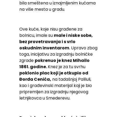
bila smeštena u iznajmljenim kućama
na više mesta u gradu.
Ove kuće, koje nisu građene za
bolnicu, imale su
male i niske sobe,
bez provetravanja i s vrlo
oskudnim inventarom
. Upravo zbog
toga, inicijativu za izgradnju bolničke
zgrade
pokrenuo je knez Mihailo
1861. godine.
Knez je za tu svrhu
poklonio plac koji je otkupio od
Đorđa Cenića,
na tadašnjoj Paliluli,
kao i građevinski materijal koji je bio
pripremljen za izgradnju njegovog
letnjikovca u Smederevu.