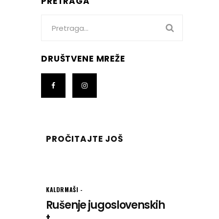
PRETRAGA
Search
for:
DRUŠTVENE MREŽE
PROČITAJTE JOŠ
KALDRMAŠI
Rušenje jugoslovenskih
t...