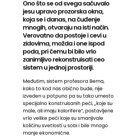
Ono što se od svega sačuvalo
jesu upravo prozorska okna,
koja se i danas, na čuđenje
mnogih, otvaraju na isti način.
Verovatno da postoje i cevi u
zidovima, možda i one ispod
poda, pri čemu bi bilo vrlo
zanimljivo rekonstruisati ceo
sistem u jednoj prostoriji.
Međutim, sistem profesora Bema,
kako to kod nas obično bude, nije
izveden u potpuno pa su tako umesto
specijalno konstruisanih peći, „koje su
male, ali imaju kalorifere“, postavljene
vrlo velike peći koje su smanjivale
količinu svetlosti u sobi i bile mnogo
manje ekonomične.