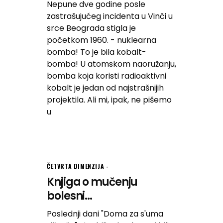
Nepune dve godine posle
zastrašujućeg incidenta u Vinči u
srce Beograda stigla je
početkom 1960. - nuklearna
bomba! To je bila kobalt-
bomba! U atomskom naoružanju,
bomba koja koristi radioaktivni
kobalt je jedan od najstrašnijih
projektila. Ali mi, ipak, ne pišemo
u
ČETVRTA DIMENZIJA
Knjiga o mučenju
bolesni...
Poslednji dani "Doma za s'uma