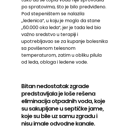
po spratovima, što je bilo predviđeno.
Pod stepeništem se nalazila
„ledenica“, u koju je moglo da stane
„60.000 oka leda“, jer je tada led bio
važno sredstvo u terapiji i
upotrebljavao se za kupanje bolesnika
sa povišenom telesnom
temperaturom, zatim u obliku pilula
od leda, obloga i ledene vode.
Bitan nedostatak zgrade
predstavljala je loše rešena
eliminacija otpadnih voda, koje
su sakupljane u septičke jame,
koje su bile uz samu zgradu i
nisu imale odvodne kanale.