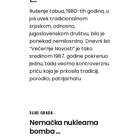
Rušenje tabua, 1980-tih godina, u
još uvek tradicionalnom
srpskom, odnosno,
jugoslovenskom društvu, bilo je
ponekad nemilosrdno. Dnevni list
“Večernje Novosti” je tako
sredinom 1987. godine pokrenuo
jednu, tada veoma kontroverznu
priču koja je prkosila tradiciji,
porodici, patrijarhatu
SLIKE GRADA
Nemačka nuklearna
bomba ...