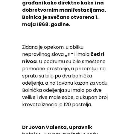
građani kako direktno kako i na
dobrotvornim manifestacijama.
Bolnica je svečano otvorena 1.
maja 1868. godine.
Zidana je opekom, u obliku
nepravilnog slova
„T“
i imala
četiri
nivoa
. U podrumu su bile smeštene
pomoćne prostorije, u prizemlju i na
spratu su bila po dva bolnička
odeljenja, a na tavanu kazan za vodu.
Bolnička odeljenja su imala po dve
velike i dve male sobe, a ukupan broj
kreveta iznosio je 120 postelja.
Dr Jovan Valenta, upravnik