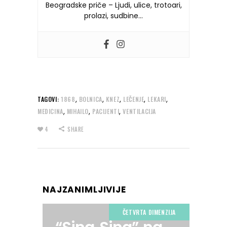
Beogradske priče – Ljudi, ulice, trotoari,
prolazi, sudbine…
,
,
,
,
,
TAGOVI:
1868
BOLNICA
KNEZ
LEČENJE
LEKARI
,
,
,
MEDICINA
MIHAILO
PACIJENTI
VENTILACIJA
4
SHARE
NAJZANIMLJIVIJE
ČETVRTA DIMENZIJA