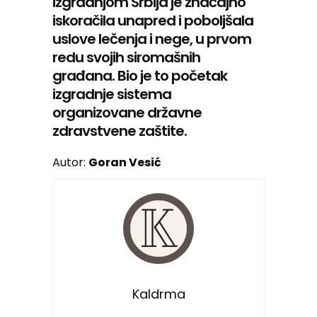
izgradnjom Srbija je značajno
iskoračila unapred i poboljšala
uslove lečenja i nege, u prvom
redu svojih siromašnih
građana. Bio je to početak
izgradnje sistema
organizovane državne
zdravstvene zaštite.
Autor:
Goran Vesić
Kaldrma