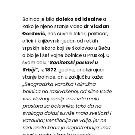
Bolnica je bila
daleko od idealne
a
kako je njeno stanje video
dr Vladan
Đorđević
, naš čuveni lekar, političar,
oficir i književnik i jedan od retkih
srpskih lekara koji se školovao u Beču
a bio je i šef vojne bolnice u Pruskoj. U
svom delu ”
Sanitetski poslovi u
Srbiji”,
iz
1872
. godine, analizirajući
stanje bolnice, on u zaključku kaže:
„
Beogradska varoška i okružna
bolnica na raskvašenoj, od silne vode
vrlo vlažnoj zemlji; ima vrlo malo
prostora za bolesnike, tako da na
svakoga dolazi suviše malo svetlosti i
vazduha; ventilacija ne valja, jer ne
radi onda kada je najpotrebnija; ima
suviše malo lekarske pomoći;