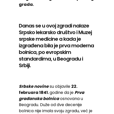
grada.
Danas se u ovoj zgradi nalaze
Srpsko lekarsko društvo i Muzej
srpske medicine a kada je
izgrađena bila je prva moderna
bolnica, po evropskim
standardima, u Beogradu i
Srbiji.
Srbske novine
su objavile
22.
februara 1841.
godine da je
Prva
građanska bolnica
osnovana u
Beogradu. Duže od dve decenije
bolnica nije imala svoju zgradu, već je