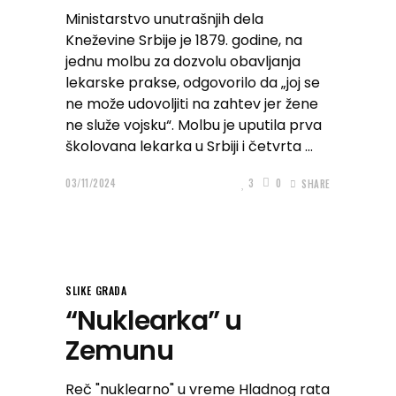
Ministarstvo unutrašnjih dela
Kneževine Srbije je 1879. godine, na
jednu molbu za dozvolu obavljanja
lekarske prakse, odgovorilo da „joj se
ne može udovoljiti na zahtev jer žene
ne služe vojsku“. Molbu je uputila prva
školovana lekarka u Srbiji i četvrta
03/11/2024
3
0
SHARE
SLIKE GRADA
“Nuklearka” u
Zemunu
Reč "nuklearno" u vreme Hladnog rata