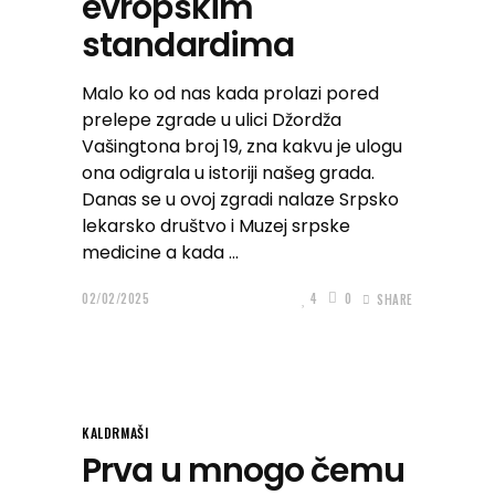
evropskim
standardima
Malo ko od nas kada prolazi pored
prelepe zgrade u ulici Džordža
Vašingtona broj 19, zna kakvu je ulogu
ona odigrala u istoriji našeg grada.
Danas se u ovoj zgradi nalaze Srpsko
lekarsko društvo i Muzej srpske
medicine a kada
02/02/2025
4
0
SHARE
KALDRMAŠI
Prva u mnogo čemu