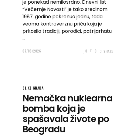
je ponekad nemilosrdno. Dnevni list
“Večernje Novosti” je tako sredinom
1987. godine pokrenuo jednu, tada
veoma kontroverznu priču koja je
prkosila tradiciji, porodici, patrijarhatu
07/08/2026
0
0
SHARE
SLIKE GRADA
Nemačka nuklearna
bomba koja je
spašavala živote po
Beogradu