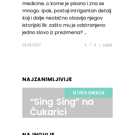
medicine, o kome je pisano i zna se
mnogo. Ipak, postoji intrigantan detalj
koji i dalje neobično obavija njegov
istorijski lik: zašto mu je odstranjeno
jedno slovo iz prezimena?
26/09/2023
5
0
SHARE
NAJZANIMLJIVIJE
ČETVRTA DIMENZIJA
“Sing Sing” na
Čukarici
NAJNOVIJE