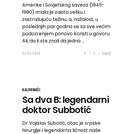
Amerike i Sovjetskog saveza (1945-
1990) imala je zaista veliku i
zastrašujuću težinu, a, nažalost, u
poslednjih par godina se sa sve većim
podozrenjem ponovo koristi u govoru.
Ali, da li ste znali da jedna
02/09/2024
4
0
SHARE
KALDRMAŠI
Sa dva B: legendarni
doktor Subbotić
Dr Vojislav Subotić, otac je srpske
hirurgije i legendarna ličnost naše