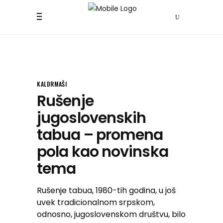
KALDRMAŠI
Rušenje
jugoslovenskih
tabua – promena
pola kao novinska
tema
Rušenje tabua, 1980-tih godina, u još
uvek tradicionalnom srpskom,
odnosno, jugoslovenskom društvu, bilo