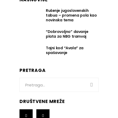
Rušenje jugoslovenskih
tabua – promena pola kao
novinska tema
“Dobrovoljno” davanje
plata za NBG tramvaj
Tajni kod “Avala” za
spašavanje
PRETRAGA
Search
for:
DRUŠTVENE MREŽE