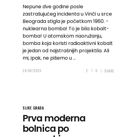
Nepune dve godine posle
zastrašujućeg incidenta u Vinči u srce
Beograda stigla je početkom 1960. -
nuklearna bomba! To je bila kobalt-
bomba! U atomskom naoružanju,
bomba koja koristi radioaktivni kobalt
je jedan od najstrašnijih projektila. Ali
mi, ipak, ne pišemo u
24/06/2026
2
0
SHARE
SLIKE GRADA
Prva moderna
bolnica po