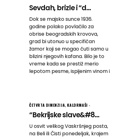
Sevdah, brizle i “d...
Dok se majsko sunce 1936.
godine polako povlačilo za
obrise beogradskih krovova,
grad bi utonuo u specifičan
žamor koji se mogao čuti samo u
blizini njegovih kafana. Bilo je to
vreme kada se prestiž merio
lepotom pesme, ispijenim vinom i
ČETVRTA DIMENZIJA
,
KALDRMAŠI
“Bekrijske slave&#8...
U osvit velikog Vaskršnjeg posta,
na Beli ili Čisti ponedeljak, krajem