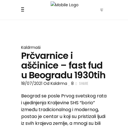
Kaldrmaši
Prčvarnice i
aščinice – fast fud
u Beogradu 1930tih
18/07/2021
Od
Kaldrma
8
SHARE
Beograd se posle Prvog svetskog rata
i ujedinjenja Kraljevine SHS “borio”
između tradicionalnog i modernog,
postao je centar u koji su pristizali ljudi
iz svih krajeva zemlje, a mnogi su bili