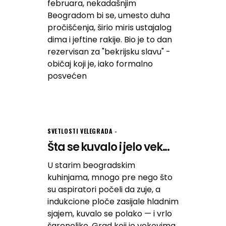
februara, nekadašnjim
Beogradom bi se, umesto duha
pročišćenja, širio miris ustajalog
dima i jeftine rakije. Bio je to dan
rezervisan za "bekrijsku slavu" -
običaj koji je, iako formalno
posvećen
SVETLOSTI VELEGRADA
Šta se kuvalo i jelo vek...
U starim beogradskim
kuhinjama, mnogo pre nego što
su aspiratori počeli da zuje, a
indukcione ploče zasijale hladnim
sjajem, kuvalo se polako — i vrlo
šarenoliko. Grad koji je vekovima