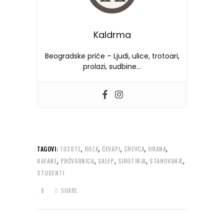
Kaldrma
Beogradske priče – Ljudi, ulice, trotoari,
prolazi, sudbine…
,
,
,
,
,
TAGOVI:
1930TE
BOZA
ĆEVAPI
CREVCA
HRANA
,
,
,
,
,
KAFANE
PRČVARNICA
SALEP
SIROTINJA
STANOVANJE
STUDENTI
8
SHARE