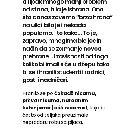
ali ipak mnogo manji problem
od stana, bila je ishrana. Ono
što danas zovemo “brza hrana”
na ulici, bilo je i nekada
popularno. I te kako… To je,
zapravo, mnogima bio jedini
način da se za manje novca
prehrane. U zavisnosti od toga
koliko bi imali siće u džepu tako
bi se i hranili studenti i radnici,
gosti i nadničari.
Hranilo se po
čokadžinicama,
prčvarnicama, narodnim
kuhinjama (aščinicama)
, koje bi
često od seljaka preuzimale
neprodatu robu sa pijaca…