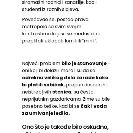
siromašni radnici i zanatlije, kao i
studenti iz raznih slojeva.
Povećavao se, postao prava
metropola sa svim svojim
kontrastima koji su se međusobno
preplitali, uklapali, lomili ili “mirili”.
Najveći problem
bilo je stanovanje
–
oni koji bi dolazili morali su da se
odreknu velikog dela zarade kako
bi platili sobičak
, prepun dosadnih i
neistrebljivih
stenica
, sa često
neprijatnim gazdaricama. Zime su bile
posebno teške, kad bi se
čak i voda
za umivanje ledila.
Ono što je takođe bilo oskudno,