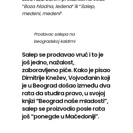
“
Boza hladna, ledena
” ili “
Salep,
medeni, medeni
“.
Prodavac salepa na
beogradskoj kaldrmi
Salep se prodavao vruć i to je
još jedno, nažalost,
zaboravljeno piće. Kako je pisao
Dimitrije Knežev, Vojvođanin koji
je u Beograd došao između dva
rata da studira pravo, u svojoj
knjizi “Beograd naše mladosti”,
salep se proizvodio posle rata
još “ponegde u Maćedoniji”.