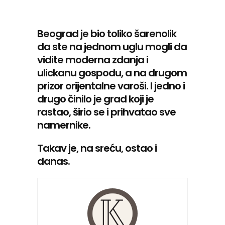
Beograd je bio toliko šarenolik
da ste na jednom uglu mogli da
vidite moderna zdanja i
ulickanu gospodu, a na drugom
prizor orijentalne varoši. I jedno i
drugo činilo je grad koji je
rastao, širio se i prihvatao sve
namernike.
Takav je, na sreću, ostao i
danas.