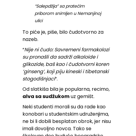
“Salepdžija” sa pratećim
priborom snimljen u Nemanjinoj
ulici
To piće je, piše, bilo čudotvorno za
nazeb.
“
Nije ni čudo: Savremeni farmakolozi
su pronašli da sadrži alkaloide i
glikozide, baš kao i čudotvorni koren
‘ginseng’, koji piju kineski i tibetanski
stogodišnjaci
“.
Od slatkiša bila je popularna, recimo,
alva sa sudžukom
uz gemišt.
Neki studenti morali su da rade kao
konobari u studentskim udruženjima,
ne bi li dobili besplatan obrok, jer nisu
imali dovoljno novca. Tako se
školovao deo buduće beogradske