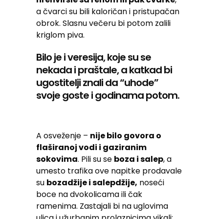
a čvarci su bili kaloričan i pristupačan
obrok. Slasnu večeru bi potom zalili
kriglom piva.
Bilo je i veresija, koje su se
nekada i praštale, a katkad bi
ugostitelji znali da “uhode”
svoje goste i godinama potom.
A osveženje –
nije bilo govora o
flaširanoj vodi i gaziranim
sokovima
. Pili su se
boza i salep
, a
umesto trafika ove napitke prodavale
su
bozadžije i salepdžije,
noseći
boce na dvokolicama ili čak
ramenima. Zastajali bi na uglovima
ulica i užurbanim prolaznicima vikali: