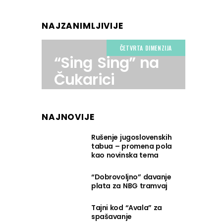
NAJZANIMLJIVIJE
ČETVRTA DIMENZIJA
“Sing Sing” na
Čukarici
NAJNOVIJE
Rušenje jugoslovenskih
tabua – promena pola
kao novinska tema
“Dobrovoljno” davanje
plata za NBG tramvaj
Tajni kod “Avala” za
spašavanje