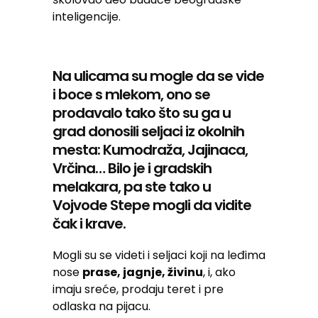
inteligencije.
Na ulicama su mogle da se vide
i boce s mlekom, ono se
prodavalo tako što su ga u
grad donosili seljaci iz okolnih
mesta: Kumodraža, Jajinaca,
Vrčina… Bilo je i gradskih
melakara, pa ste tako u
Vojvode Stepe mogli da vidite
čak i krave.
Mogli su se videti i seljaci koji na leđima
nose
prase, jagnje, živinu
, i, ako
imaju sreće, prodaju teret i pre
odlaska na pijacu.