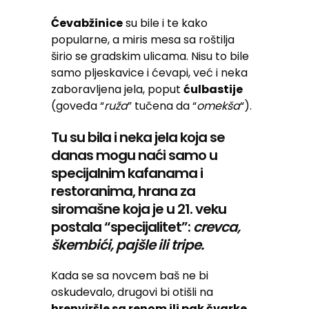
Ćevabžinice
su bile i te kako
popularne, a miris mesa sa roštilja
širio se gradskim ulicama. Nisu to bile
samo pljeskavice i ćevapi, već i neka
zaboravljena jela, poput
ćulbastije
(goveđa “
ruža
” tučena da “
omekša
“).
Tu su bila i neka jela koja se
danas mogu naći samo u
specijalnim kafanama i
restoranima, hrana za
siromašne koja je u 21. veku
postala “specijalitet”:
crevca,
škembići, pajšle ili tripe.
Kada se sa novcem baš ne bi
oskudevalo, drugovi bi otišli na
hrenviršle sa renom ili pak čvarke
,