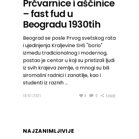
Prčvarnice i aščinice
– fast fud u
Beogradu 1930tih
Beograd se posle Prvog svetskog rata
i ujedinjenja Kraljevine SHS "borio"
između tradicionalnog i modernog,
postao je centar u koji su pristizali ljudi
iz svih krajeva zemlje, a mnogi su bili
siromašni radnici i zanatlije, kao i
studenti iz raznih
18/07/2021
8
0
SHARE
NAJZANIMLJIVIJE