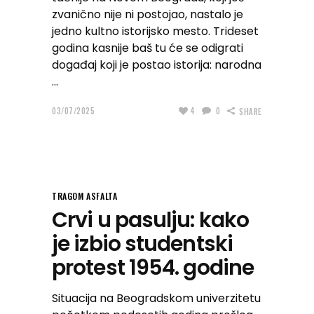
zvanično nije ni postojao, nastalo je
jedno kultno istorijsko mesto. Trideset
godina kasnije baš tu će se odigrati
događaj koji je postao istorija: narodna
03/07/2025
4
0
SHARE
TRAGOM ASFALTA
Crvi u pasulju: kako
je izbio studentski
protest 1954. godine
Situacija na Beogradskom univerzitetu