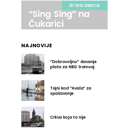
ČETVRTA DIMENZIJA
“Sing Sing” na
Čukarici
NAJNOVIJE
“Dobrovoljno” davanje
plata za NBG tramvaj
Tajni kod “Avala” za
spašavanje
Crkva koja to nije