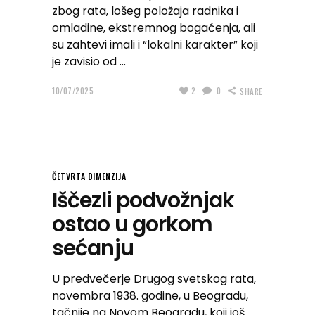
zbog rata, lošeg položaja radnika i
omladine, ekstremnog bogaćenja, ali
su zahtevi imali i “lokalni karakter” koji
je zavisio od
10/07/2025
2
0
SHARE
ČETVRTA DIMENZIJA
Iščezli podvožnjak
ostao u gorkom
sećanju
U predvečerje Drugog svetskog rata,
novembra 1938. godine, u Beogradu,
tačnije na Novom Beogradu, koji još