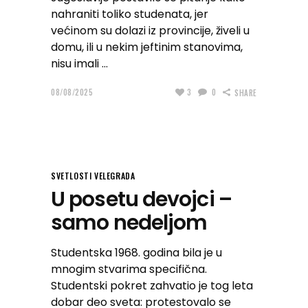
nahraniti toliko studenata, jer
većinom su dolazi iz provincije, živeli u
domu, ili u nekim jeftinim stanovima,
nisu imali
08/08/2025
3
0
SHARE
SVETLOSTI VELEGRADA
U posetu devojci –
samo nedeljom
Studentska 1968. godina bila je u
mnogim stvarima specifična.
Studentski pokret zahvatio je tog leta
dobar deo sveta: protestovalo se