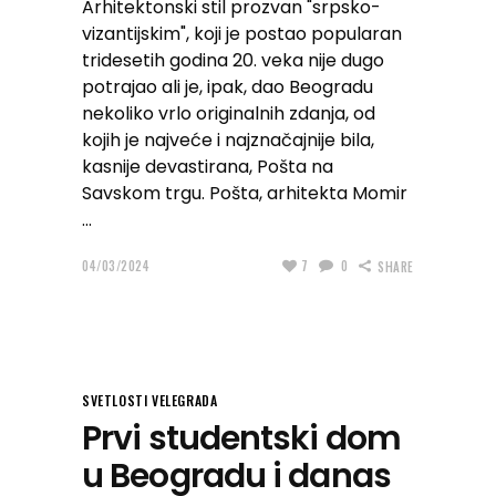
Arhitektonski stil prozvan "srpsko-
vizantijskim", koji je postao popularan
tridesetih godina 20. veka nije dugo
potrajao ali je, ipak, dao Beogradu
nekoliko vrlo originalnih zdanja, od
kojih je najveće i najznačajnije bila,
kasnije devastirana, Pošta na
Savskom trgu. Pošta, arhitekta Momir
04/03/2024
7
0
SHARE
SVETLOSTI VELEGRADA
Prvi studentski dom
u Beogradu i danas