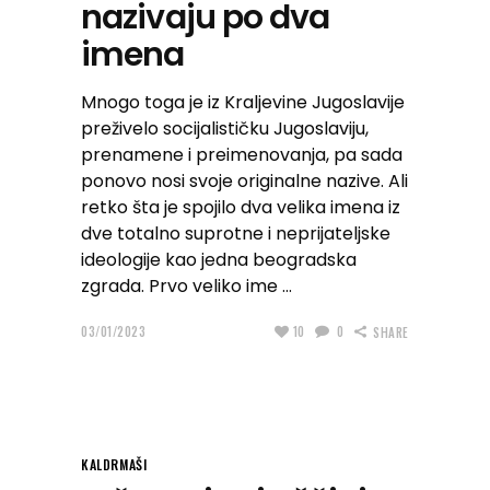
nazivaju po dva
imena
Mnogo toga je iz Kraljevine Jugoslavije
preživelo socijalističku Jugoslaviju,
prenamene i preimenovanja, pa sada
ponovo nosi svoje originalne nazive. Ali
retko šta je spojilo dva velika imena iz
dve totalno suprotne i neprijateljske
ideologije kao jedna beogradska
zgrada. Prvo veliko ime
03/01/2023
10
0
SHARE
KALDRMAŠI