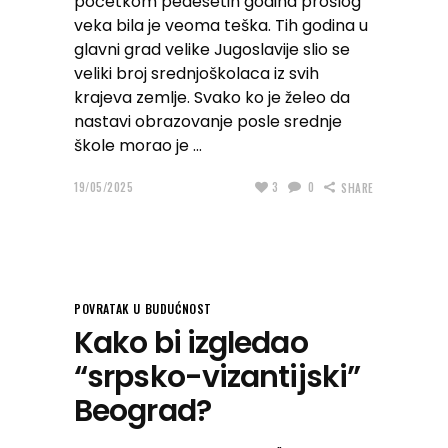
početkom pedesetih godina prošlog
veka bila je veoma teška. Tih godina u
glavni grad velike Jugoslavije slio se
veliki broj srednjoškolaca iz svih
krajeva zemlje. Svako ko je želeo da
nastavi obrazovanje posle srednje
škole morao je
19/05/2025
3
0
SHARE
POVRATAK U BUDUĆNOST
Kako bi izgledao
“srpsko-vizantijski”
Beograd?