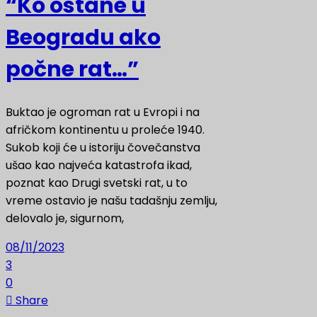
“Ko ostane u
Beogradu ako
počne rat…”
Buktao je ogroman rat u Evropi i na
afričkom kontinentu u proleće 1940.
Sukob koji će u istoriju čovečanstva
ušao kao najveća katastrofa ikad,
poznat kao Drugi svetski rat, u to
vreme ostavio je našu tadašnju zemlju,
delovalo je, sigurnom,
08/11/2023
3
0
Share