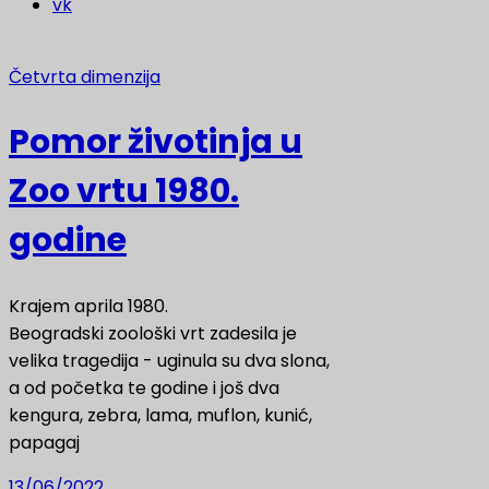
vk
Četvrta dimenzija
Pomor životinja u
Zoo vrtu 1980.
godine
Krajem aprila 1980.
Beogradski zoološki vrt zadesila je
velika tragedija - uginula su dva slona,
a od početka te godine i još dva
kengura, zebra, lama, muflon, kunić,
papagaj
13/06/2022