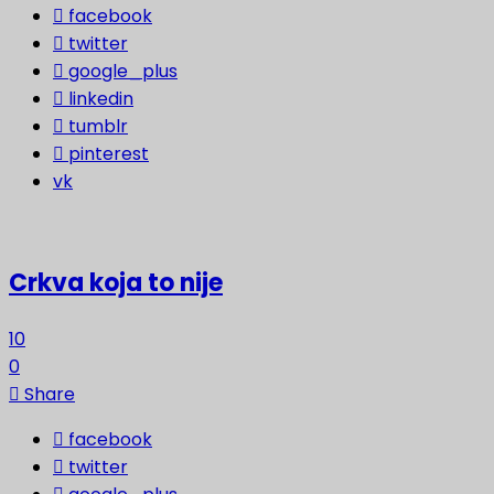
facebook
twitter
google_plus
linkedin
tumblr
pinterest
vk
Crkva koja to nije
10
0
Share
facebook
twitter