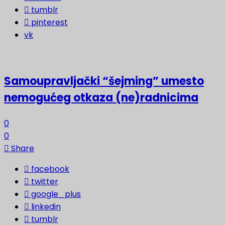
tumblr
pinterest
vk
Samoupravljački “šejming” umesto
nemogućeg otkaza (ne)radnicima
0
0
Share
facebook
twitter
google_plus
linkedin
tumblr