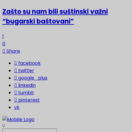
Zašto su nam bili suštinski važni
“bugarski baštovani”
1
0
Share
facebook
twitter
google_plus
linkedin
tumblr
pinterest
vk