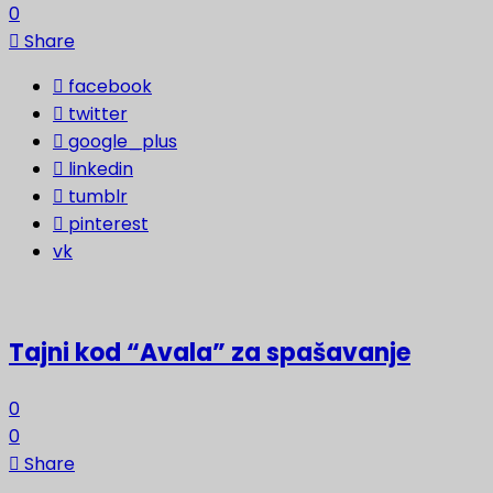
0
Share
facebook
twitter
google_plus
linkedin
tumblr
pinterest
vk
Tajni kod “Avala” za spašavanje
0
0
Share