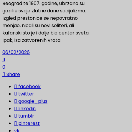
Beograd te 1967. godine, ubrzano su
gazili u svoje zlatne dane socijalizma.
Izgled prestonice se nepovratno
menjao, nicali su novi soliteri, ali
kafanski sto je i dalje bio centar sveta.
Ipak, iza zatvorenih vrata
06/02/2026
11
0
Share
facebook
twitter
google_plus
linkedin
tumblr
pinterest
vk