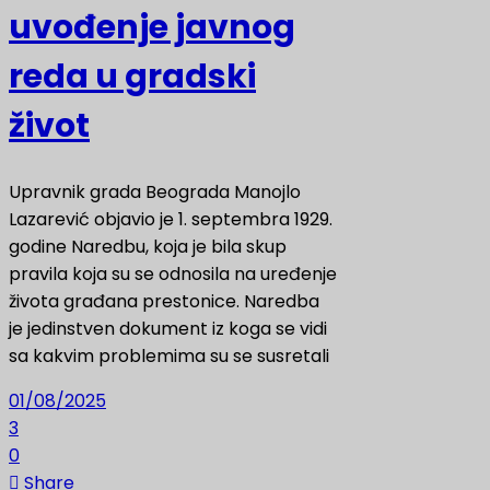
uvođenje javnog
reda u gradski
život
Upravnik grada Beograda Manojlo
Lazarević objavio je 1. septembra 1929.
godine Naredbu, koja je bila skup
pravila koja su se odnosila na uređenje
života građana prestonice. Naredba
je jedinstven dokument iz koga se vidi
sa kakvim problemima su se susretali
01/08/2025
3
0
Share