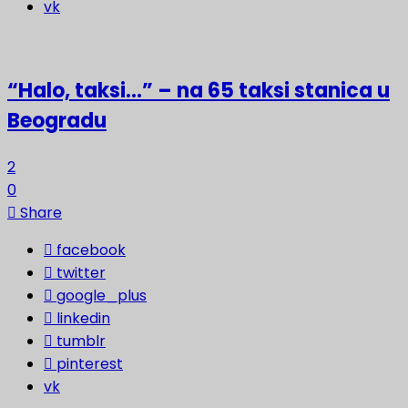
vk
“Halo, taksi…” – na 65 taksi stanica u
Beogradu
2
0
Share
facebook
twitter
google_plus
linkedin
tumblr
pinterest
vk