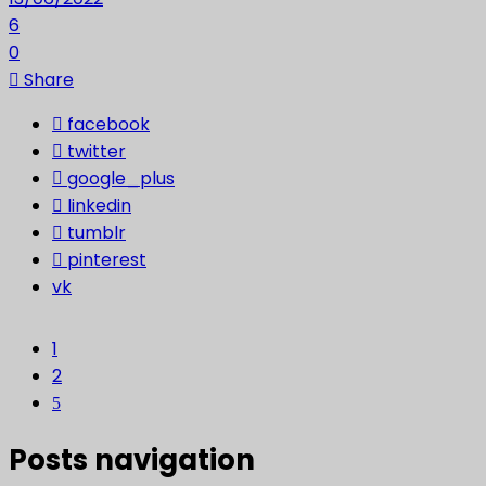
6
0
Share
facebook
twitter
google_plus
linkedin
tumblr
pinterest
vk
1
2
Posts navigation