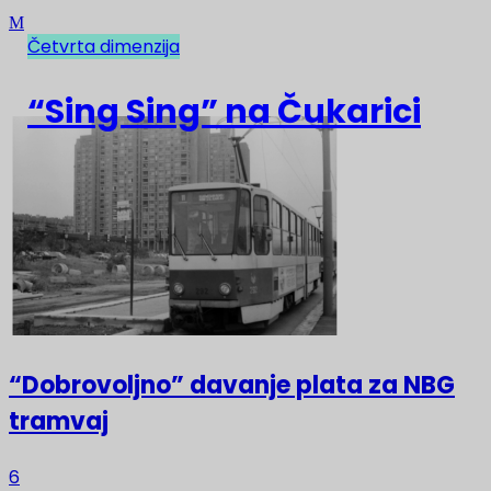
Četvrta dimenzija
NAJNOVIJE
“Sing Sing” na Čukarici
“Dobrovoljno” davanje plata za NBG
tramvaj
6