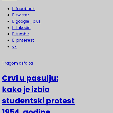
facebook
twitter
google_plus
linkedin
tumblr
pinterest
vk
Tragom asfalta
Crvi u pasulju:
kako je izbio
studentski protest
1954. godine