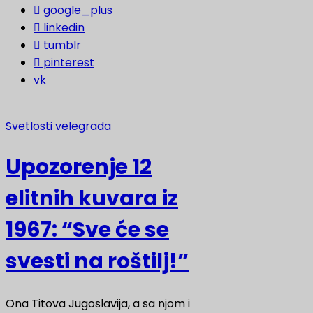
google_plus
linkedin
tumblr
pinterest
vk
Svetlosti velegrada
Upozorenje 12
elitnih kuvara iz
1967: “Sve će se
svesti na roštilj!”
Ona Titova Jugoslavija, a sa njom i