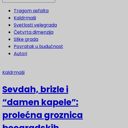
Tragom asfalta
Kaldrmaši
Svetlosti velegrada
Četvrta dimenzija
Slike grada
Povratak u budućnost
Autori
Kaldrmaši
Sevdah, brizle i
“damen kapele”:
prolećna groznica
beogradskih