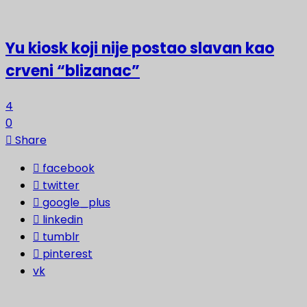
Yu kiosk koji nije postao slavan kao
crveni “blizanac”
4
0
Share
facebook
twitter
google_plus
linkedin
tumblr
pinterest
vk