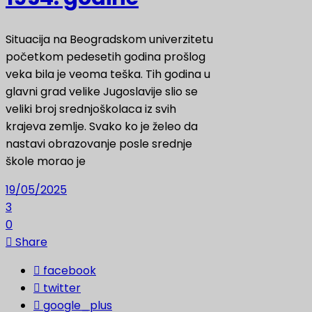
Situacija na Beogradskom univerzitetu
početkom pedesetih godina prošlog
veka bila je veoma teška. Tih godina u
glavni grad velike Jugoslavije slio se
veliki broj srednjoškolaca iz svih
krajeva zemlje. Svako ko je želeo da
nastavi obrazovanje posle srednje
škole morao je
19/05/2025
3
0
Share
facebook
twitter
google_plus