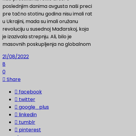
poslednjim danima avgusta naši preci
pre tačno stotinu godina nisu imali rat
u Ukrajini, mada su imali oružanu
revoluciju u susednoj Mađarskoj, koja
je izazivala strepnju. Ali, bilo je
masovnih poskupljenja na globalnom
21/08/2022
8
0
Share
facebook
twitter
google_plus
linkedin
tumblr
pinterest