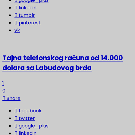
google_plus
linkedin
tumblr
pinterest
vk
Tajna telefonskog računa od 14.000
dolara sa Labudovog brda
1
0
Share
facebook
twitter
google_plus
linkedin