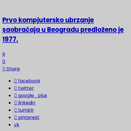
Prvo kompjutersko ubrzanje
saobraćaja u Beogradu predloženo je
1977.
9
0
Share
facebook
twitter
google_plus
linkedin
tumblr
pinterest
vk