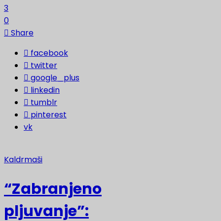
3
0
Share
facebook
twitter
google_plus
linkedin
tumblr
pinterest
vk
Kaldrmaši
“Zabranjeno
pljuvanje”: