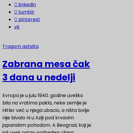
linkedin
tumblr
pinterest
vk
Tragom asfalta
Zabrana mesa čak
3 dana u nedelji
Evropa je u julu 1940. godine uveliko
bila na vratima pakla, neke zemlje je
Hitler već u njega ubacio, a ništa bolje
nije bivalo ni u Aziji pod krvavim
japanskim pohodom. A Beograd, koji je
još uvek ostao pošteđen užasa