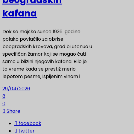
kafana
Dok se majsko sunce 1936. godine
polako povlačilo za obrise
beogradskih krovova, grad bi utonuo u
specifičan žamor koji se mogao čuti
samo u blizini njegovih kafana. Bilo je
to vreme kada se prestiž merio
lepotom pesme, ispijenim vinom i
29/04/2026
8
0
Share
facebook
twitter