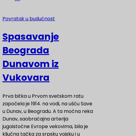
Povratak u budućnost
Spasavanje
Beograda
Dunavom iz
Vukovara
Prva bitka u Prvom svetskom ratu
započela je 1914. na vodi, na ušću Save
u Dunav, u Beogradu. A ta moćna reka
Dunav, saobraćajna arterija
jugoistočne Evrope vekovima, bila je
ključna tačka za srpsku vojsku i u