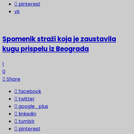
pinterest
vk
Spomenik straži koja je zaustavila
kugu prispelu iz Beograda
1
0
Share
facebook
twitter
google_plus
linkedin
tumblr
pinterest