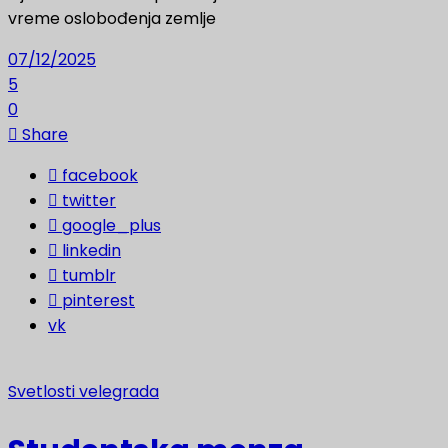
vreme oslobođenja zemlje
07/12/2025
5
0
Share
facebook
twitter
google_plus
linkedin
tumblr
pinterest
vk
Svetlosti velegrada