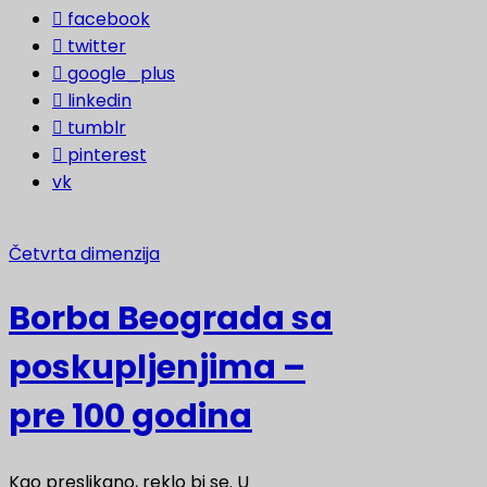
facebook
twitter
google_plus
linkedin
tumblr
pinterest
vk
Četvrta dimenzija
Borba Beograda sa
poskupljenjima –
pre 100 godina
Kao preslikano, reklo bi se. U