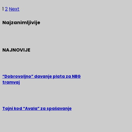
1
2
Next
Najzanimljivije
NAJNOVIJE
“Dobrovoljno” davanje plata za NBG
tramvaj
Tajni kod “Avala” za spašavanje