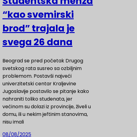
Studentska menza
“kao svemirski
brod” trajala je
svega 26 dana
Beograd se pred početak Drugog
svetskog rata susreo sa ozbiljnim
problemom. Postavši najveći
univerzitetski centar Kraljevine
Jugoslavije postavilo se pitanje kako
nahraniti toliko studenata, jer
većinom su dolazi iz provincije, živeli u
domu, ili u nekim jeftinim stanovima,
nisu imali
08/08/2025