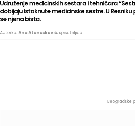
Udruženje medicinskih sestara i tehničara “Sestr
dobijaju istaknute medicinske sestre. U Resniku pos
se njena bista.
Autorka:
Ana Atanasković
, spisateljica
Beogradske pri