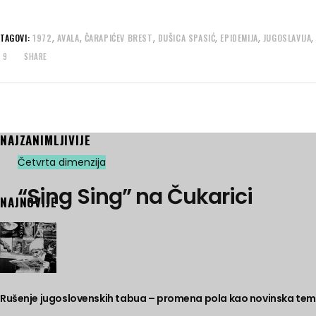
,
,
,
,
,
TAGOVI:
1972
AVALA
ČARAPIĆEV BREST
DUŠICA SPASIĆ
EPIDEMIJA
JUGOSLAVIJA
9
SHARE
NAJZANIMLJIVIJE
Četvrta dimenzija
“Sing Sing” na Čukarici
NAJNOVIJE
Rušenje jugoslovenskih tabua – promena pola kao novinska te