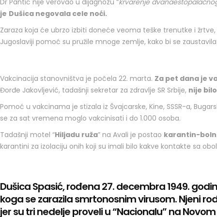
Dr Pantić nije verovao u dijagnozu “
krvarenje dvanaestopalačno
je
Dušica negovala cele noći.
Zaraza koja će ubrzo izbiti doneće veoma teške trenutke i žrtve, 
Jugoslaviji pomoć su pružile mnoge zemlje, kako bi se zaustavila
Vakcinacija stanovništva je počela 22. marta.
Za pet dana je 
Đorđe Jakovljević, tadašnji sekretar za zdravlje SR Srbije,
nije bi
Pomoć u vakcinama je stizala iz Švajcarske, Kine, SSSR-a, Bugars
se za sat vremena moglo vakcinisati i do 1.000 osoba.
Tadašnji motel “
Hiljadu ruža
” na Avali je postao
karantin-boln
karantini za izolaciju onih koji su imali bilo kakve kontakte sa o
Dušica Spasić, rođena 27. decembra 1949. godine 
koga se zarazila smrtonosnim virusom. Njeni rodite
jer su tri nedelje proveli u “Nacionalu” na Novo