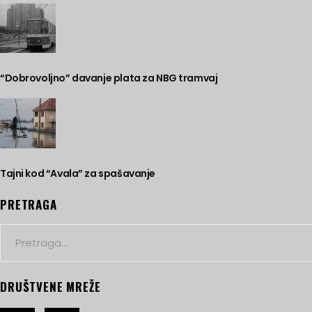
“Dobrovoljno” davanje plata za NBG tramvaj
Tajni kod “Avala” za spašavanje
PRETRAGA
Search
for:
DRUŠTVENE MREŽE