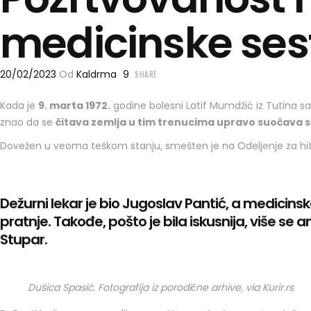
medicinske sest
20/02/2023
Od
Kaldrma
9
SHARE
Kada je
9. marta 1972.
godine bolesni Latif Mumdžić iz Tutina s
znao da se
čitava zemlja u tim trenucima upravo suočava sa
Dovežen u veoma teškom stanju, smešten je na Odeljenje za hitnu 
Dežurni lekar je bio Jugoslav Pantić, a medicinsk
pratnje. Takođe, pošto je bila iskusnija, više s
Stupar.
Dušica Spasić. Fotografija iz porodiĉne arhive, via Kurir.rs