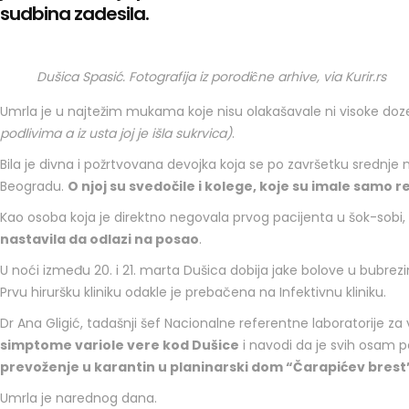
sudbina zadesila.
Dušica Spasić. Fotografija iz porodiĉne arhive, via Kurir.rs
Umrla je u najtežim mukama koje nisu olakašavale ni visoke doze
podlivima a iz usta joj je išla sukrvica)
.
Bila je divna i požrtvovana devojka koja se po završetku srednje me
Beogradu.
O njoj su svedočile i kolege, koje su imale samo 
Kao osoba koja je direktno negovala prvog pacijenta u šok-sobi,
nastavila da odlazi na posao
.
U noći između 20. i 21. marta Dušica dobija jake bolove u bubrez
Prvu hiruršku kliniku odakle je prebačena na Infektivnu kliniku.
Dr Ana Gligić, tadašnji šef Nacionalne referentne laboratorije za
simptome variole vere kod Dušice
i navodi da je svih osam po
prevoženje u karantin u planinarski dom “Čarapićev brest”
Umrla je narednog dana.