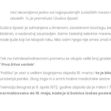
Već decenijama jedno od najpopularnijih turističkih mesta n
obolelih. Tu je preminula i Dušica Spasić
Dušica Spasić je sahranjena u limenom, zavarenom kovčegu, bez o
blokiran, a saobraćaj zaustavljen. Samo tadašnji sekretar mesne z
nađe ljude koji će iskopati raku. Niko osim njega nije smeo znati 
Tek na četrdesetodnevnom pomenu se okupio veliki broj građana, m
“
Prva žrtva variole
“.
“Politka” je vest o velikim boginjama objavila 16. marta i
to je bi
unošenja panike. Zbog toga ni o smrti hrabre medicinske sestre ni
Televizija Beograd je 9. aprila 1972. godine objavila da je milion 
normalizovano do 19. maja, kada je iz bolnice izašao posled