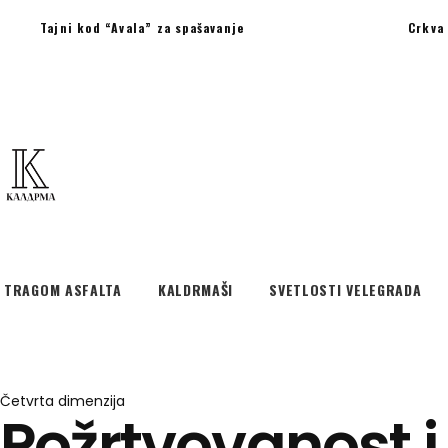
Tajni kod “Avala” za spašavanje
Crkva 
TRAGOM ASFALTA
KALDRMAŠI
SVETLOSTI VELEGRADA
Četvrta dimenzija
Požrtvovanost 