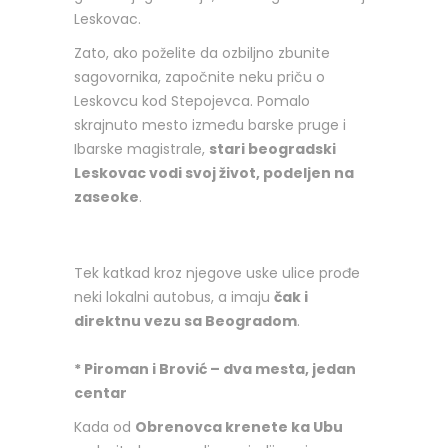
Leskovac.
Zato, ako poželite da ozbiljno zbunite
sagovornika, započnite neku priču o
Leskovcu kod Stepojevca. Pomalo
skrajnuto mesto između barske pruge i
Ibarske magistrale,
stari beogradski
Leskovac vodi svoj život, podeljen na
zaseoke
.
Tek katkad kroz njegove uske ulice prođe
neki lokalni autobus, a imaju
čak i
direktnu vezu sa Beogradom
.
* Piroman i Brović – dva mesta, jedan
centar
Kada od
Obrenovca krenete ka Ubu