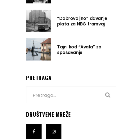
“Dobrovoljno” davanje
plata za NBG tramvaj
Tajni kod “Avala” za
spašavanje
PRETRAGA
Search
for:
DRUŠTVENE MREŽE