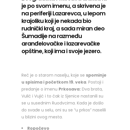
je po svom imenu, a skrivena je
na periferiji Lazarevca, u lepom
krajoliku koji je nekada bio
rudnički kraj, a sada miran deo
Šumadije na razmeđu
aranđelovačke i lazarevačke
opštine, koji ima i svoje jezero.
Reč je o starom naselju, koje se
spominje
u spisima i početkom 19. veka
. Postoji i
predanje o imenu
Prkosava:
Dva brata,
Vulić i Vujić i to čak iz Sjenice nastanili su
se u susednim Ruodvcima. Kada je došlo
do svađe u selu, oni su se “u prkos” naselili
u blizini ovog mesta.
Ropočevo