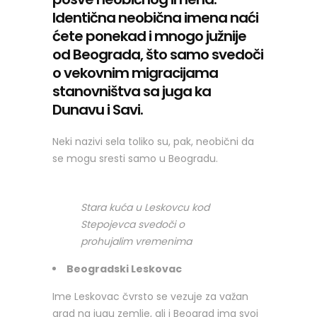
Identična neobična imena naći
ćete ponekad i mnogo južnije
od Beograda, što samo svedoči
o vekovnim migracijama
stanovništva sa juga ka
Dunavu i Savi.
Neki nazivi sela toliko su, pak, neobični da
se mogu sresti samo u Beogradu.
Stara kuća u Leskovcu kod
Stepojevca svedoči o
prohujalim vremenima
Beogradski Leskovac
Ime Leskovac čvrsto se vezuje za važan
grad na jugu zemlje, ali i Beograd ima svoj