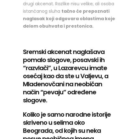
drugi akcenat. Razlike nisu velike, ali osoba
istančanog sluha
tačno će prepoznati
naglasak koji odgovara oblastima koje
delom obuhvata i prestonica.
Sremski akcenat naglašava
pomalo slogove, posavski ih
“razvlači”, u Lazarevcu imate
osećaj kao da ste u Valjevu, a
Mladenovčani na neobičan
način “pevaju” određene
slogove.
Koliko je samo narodne istorije
skriveno u selima oko
Beograda, od kojih su neka
posve neobičnog imena.