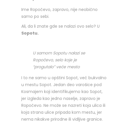
Ime Ropočevo, zapravo, nije neobično
samo po sebi.
Ali, da li znate gde se nalazi ovo selo? U
Sopotu.
U samom Sopotu nalazi se
Ropočevo, selo koje je
“progutalo” veće mesto
I to ne samo u opštini Sopot, već bukvalno
u mestu Sopot. Jedan deo varošice pod
Kosmajem koji identifikujemo kao Sopot,
jer izgleda kao jedno naselje, zapravo je
Ropočevo. Ne može se nazreti koja ulica ili
koja strana ulice pripada kom mestu, jer
nema nikakve prirodne ili vidljive granice.