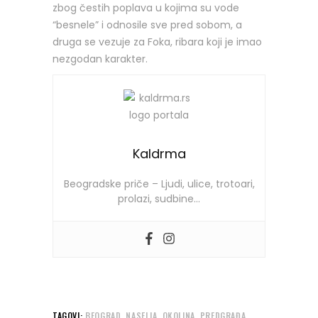
zbog čestih poplava u kojima su vode
“besnele” i odnosile sve pred sobom, a
druga se vezuje za Foka, ribara koji je imao
nezgodan karakter.
Kaldrma
Beogradske priče – Ljudi, ulice, trotoari,
prolazi, sudbine…
,
,
,
,
TAGOVI:
BEOGRAD
NASELJA
OKOLINA
PREDGRAĐA