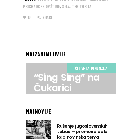
,
,
PRIGRADSKE OPŠTINE
SELA
TERITORIJA
10
SHARE
NAJZANIMLJIVIJE
ČETVRTA DIMENZIJA
“Sing Sing” na
Čukarici
NAJNOVIJE
Rušenje jugoslovenskih
tabua – promena pola
kao novinska tema