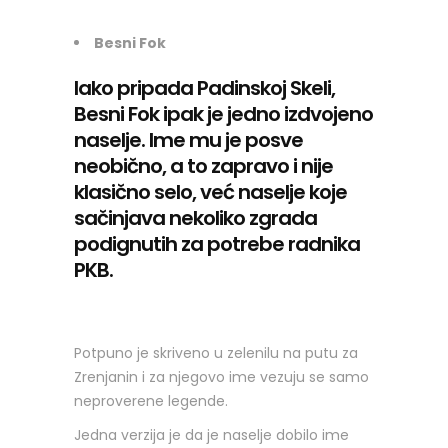
Besni Fok
Iako pripada Padinskoj Skeli,
Besni Fok ipak je jedno izdvojeno
naselje. Ime mu je posve
neobično, a to zapravo i nije
klasično selo, već naselje koje
sačinjava nekoliko zgrada
podignutih za potrebe radnika
PKB.
Potpuno je skriveno u zelenilu na putu za
Zrenjanin i za njegovo ime vezuju se samo
neproverene legende.
Jedna verzija je da je naselje dobilo ime