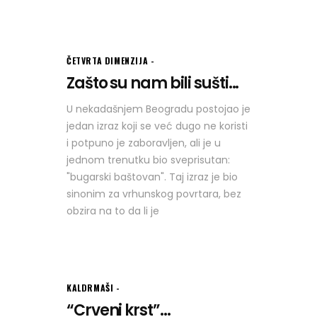
ČETVRTA DIMENZIJA
Zašto su nam bili sušti...
U nekadašnjem Beogradu postojao je
jedan izraz koji se već dugo ne koristi
i potpuno je zaboravljen, ali je u
jednom trenutku bio sveprisutan:
"bugarski baštovan". Taj izraz je bio
sinonim za vrhunskog povrtara, bez
obzira na to da li je
KALDRMAŠI
“Crveni krst”...