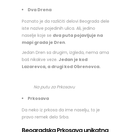
Dva Drena
Poznato je da različiti delovi Beograda dele
iste nazive pojedinih ulica. Ali, jedino
naselje koje se
dva puta pojavljuje na
mapi grada je Dren
.
Jedan Dren sa drugim, izgleda, nema ama
baš nikakve veze.
Jedan je kod
Lazarevca, a drugi kod Obrenovca.
Na putu za Prkosavu
Prkosava
Da neko iz prkosa da ime naselju, to je
pravo remek delo Srba.
Beogradska Prkosava unikatna