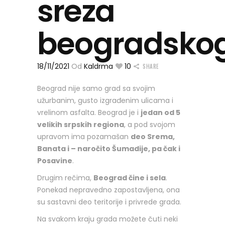
sreza
beogradsko
18/11/2021
Od
Kaldrma
10
SHARE
Beograd nije samo grad sa svojim
užurbanim, gusto izgrađenim ulicama i
vrelinom asfalta. Beograd je i
jedan od 5
velikih srpskih regiona
, a pod svojom
upravom ima pozamašan
deo Srema,
Banata i – naročito Šumadije, pa čak i
Posavine
.
Drugim rečima,
Beograd čine i sela
.
Ponekad nepravedno zapostavljena, ona
su sastavni deo teritorije i privrede grada.
Na svakom kraju grada možete čuti neki