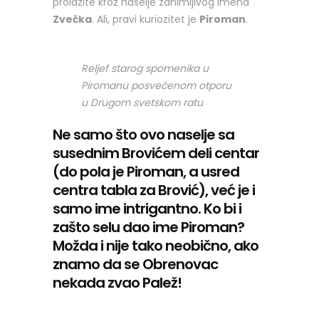
prolazite kroz naselje zanimljivog imena
Zvečka
. Ali, pravi kuriozitet je
Piroman
.
Reljef starog spomenika u
Piromanu posvećenom otporu
u Drugom svetskom ratu
Ne samo što ovo naselje sa
susednim Brovićem deli centar
(do pola je Piroman, a usred
centra tabla za Brović), već je i
samo ime intrigantno. Ko bi i
zašto selu dao ime Piroman?
Možda i nije tako neobično, ako
znamo da se Obrenovac
nekada zvao Palež!