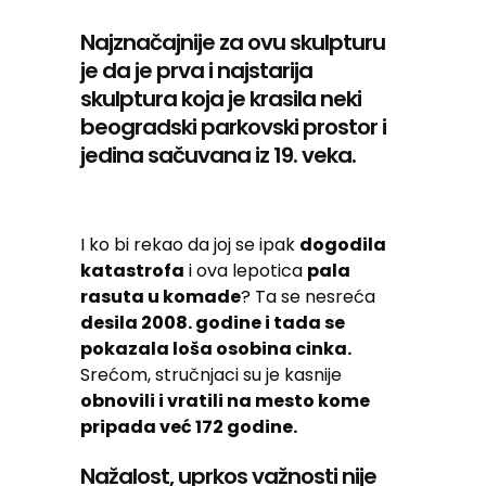
Najznačajnije za ovu skulpturu
je da je prva i najstarija
skulptura koja je krasila neki
beogradski parkovski prostor i
jedina sačuvana iz 19. veka.
I ko bi rekao da joj se ipak
dogodila
katastrofa
i ova lepotica
pala
rasuta u komade
? Ta se nesreća
desila 2008. godine i tada se
pokazala loša osobina cinka.
Srećom, stručnjaci su je kasnije
obnovili i vratili na mesto kome
pripada već 172 godine.
Nažalost, uprkos važnosti nije