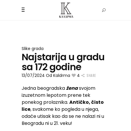
Slike grada
Najstarija u gradu
sa 172 godine
13/07/2024
Od
Kaldrma
4
SHARE
Jedna beogradska
žena
svojom
izuzetnom lepotom prene tek
ponekog prolaznika.
Antičko, čisto
lice
, svakome ko pogleda u njega,
odaće utisak kao da se ne nalazi ni u
Beogradu ni u 21. veku!