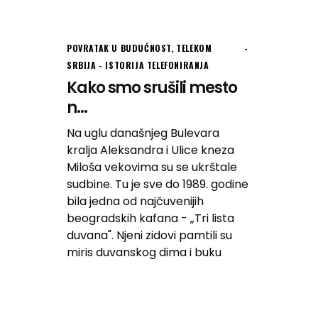
POVRATAK U BUDUĆNOST
,
TELEKOM
SRBIJA - ISTORIJA TELEFONIRANJA
Kako smo srušili mesto
n...
Na uglu današnjeg Bulevara
kralja Aleksandra i Ulice kneza
Miloša vekovima su se ukrštale
sudbine. Tu je sve do 1989. godine
bila jedna od najčuvenijih
beogradskih kafana - „Tri lista
duvana". Njeni zidovi pamtili su
miris duvanskog dima i buku