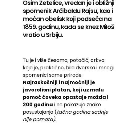
Osim Žetelice, vredan je i obližnji
spomenik Arčibaldu Rajsu, kao i
moćan obelisk koji podseća na
1859. godinu, kada se knez Miloš
vratio u Srbiju.
Tu je i više česama, potočić, crkva
koja je, praktično, bila dvorska i mnogi
spomenici same prirode.
Najraskošniji i najmoćniji je
javorolisni platan, koji uz malu
pomoć čoveka opastaje možda i
200 godina
i ne pokazuje znake
posustajanja (
tačna godina sadnje
nije poznata).