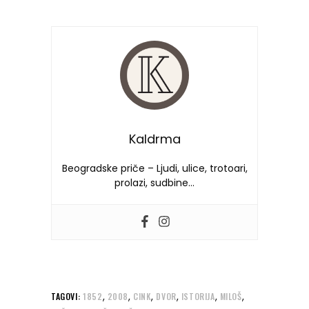
Kaldrma
Beogradske priče – Ljudi, ulice, trotoari,
prolazi, sudbine…
,
,
,
,
,
,
TAGOVI:
1852
2008
CINK
DVOR
ISTORIJA
MILOŠ