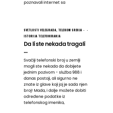
poznavali internet sa
SVETLOSTI VELEGRADA
,
TELEKOM SRBIJA -
ISTORIJA TELEFONIRANJA
Da li ste nekada tragali
...
Svačiji telefonski broj u zemlji
mogli ste nekada da dobijete
jednim pozivom - služba 988 i
danas postoji, ali sigurno ne
znate iz glave koji joj je sada njen
broj! Mada, i dalje možete dobiti
određene podatke iz
telefonskog imenika,