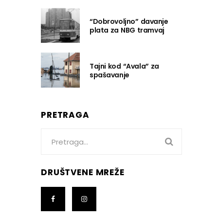
“Dobrovoljno” davanje
plata za NBG tramvaj
Tajni kod “Avala” za
spašavanje
PRETRAGA
Search
for:
DRUŠTVENE MREŽE