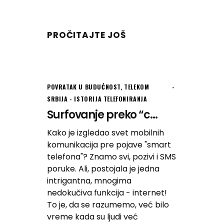
PROČITAJTE JOŠ
POVRATAK U BUDUĆNOST
,
TELEKOM
SRBIJA - ISTORIJA TELEFONIRANJA
Surfovanje preko “c...
Kako je izgledao svet mobilnih
komunikacija pre pojave "smart
telefona"? Znamo svi, pozivi i SMS
poruke. Ali, postojala je jedna
intrigantna, mnogima
nedokučiva funkcija - internet!
To je, da se razumemo, već bilo
vreme kada su ljudi već