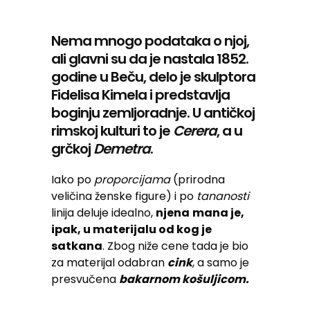
Nema mnogo podataka o njoj,
ali glavni su da je nastala 1852.
godine u Beču, delo je skulptora
Fidelisa Kimela i predstavlja
boginju zemljoradnje. U antičkoj
rimskoj kulturi to je
Cerera
, a u
grčkoj
Demetra
.
Iako po
proporcijama
(prirodna
veličina ženske figure) i po
tananosti
linija deluje idealno,
njena
mana je,
ipak, u materijalu od kog je
satkana
. Zbog niže cene tada je bio
za materijal odabran
cink
, a samo je
presvučena
bakarnom košuljicom.