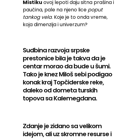
Mistiku
ovoj lepoti daju sitna prašina i
paučina, pale na njeno lice
poput
tankog vela
. Koje je to onda vreme,
koja dimenzija i univerzum?
Sudbina razvoja srpske
prestonice bila je takva da je
centar morao da bude u šumi.
Tako je knez Miloš sebi podigao
konak kraj Topčiderske reke,
daleko od dometa turskih
topova sa Kalemegdana.
Zdanje je zidano sa velikom
idejom, ali uz skromne resurse i