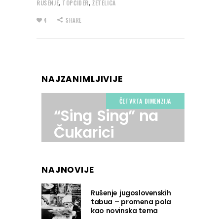
,
,
RUŠENJE
TOPČIDER
ŽETELICA
4
SHARE
NAJZANIMLJIVIJE
ČETVRTA DIMENZIJA
“Sing Sing” na
Čukarici
NAJNOVIJE
Rušenje jugoslovenskih
tabua – promena pola
kao novinska tema