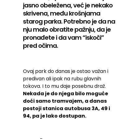
jasno obeležena, već je nekako
skrivena, među krošnjama
starog parka. Potrebno je da na
nju malo obratite pažnju, da je
pronađete i da vam “iskoči”
pred očima.
Ovaj park do danas je ostao važan i
predivan ali ipak na rubu glavnih
tokova. I to mu daje posebnu draž.
Nekada je do njega bilo moguće
doći samo tramvajem, a danas
postoji stanica autobusa 3A, 49 i
94, pa je lako dostupan.