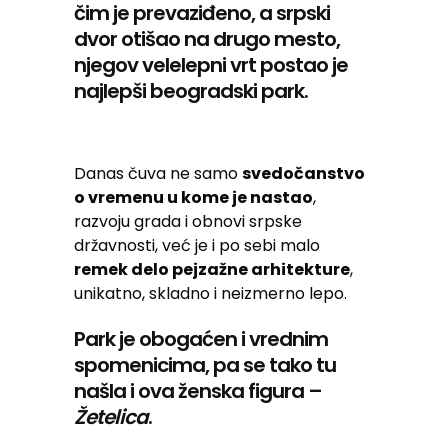
čim je prevaziđeno, a srpski
dvor otišao na drugo mesto,
njegov velelepni vrt postao je
najlepši beogradski park.
Danas čuva ne samo
svedočanstvo
o vremenu u kome je nastao
,
razvoju grada i obnovi srpske
državnosti, već je i po sebi malo
remek delo pejzažne arhitekture
,
unikatno, skladno i neizmerno lepo.
Park je obogaćen i vrednim
spomenicima, pa se tako tu
našla i ova ženska figura –
Žetelica
.